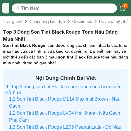
0
Tìm kiếm
Chec
Tìm kiếm
Toggle Menu
Trang chủ
Cẩm nang làm đẹp
Cosmetics
Review mỹ phẩ
Top 3 Dòng Son Tint Black Rouge Tone Nâu Đáng
Mua Nhất
Son tint Black Rouge
luôn được lòng các chị em, nhất là các tone
màu nâu vừa cá tính lại vừa kiêu kỳ, quyến rũ. Bài viết hôm nay sẽ
giới thiệu đến các bạn 3 màu
son tint Black Rouge
tone nâu đáng
mua nhất, đừng bỏ qua nhé!
Nội Dung Chính Bài Viết
1. Top 3 dòng son tint Black Rouge tone nâu chị em nên
sở hữu
1.1 Son Tint Black Rouge DL14 Maximal Brown - Nâu
Gạch
1.2 Son Tint Black Rouge LV04 Hell Mara - Nâu Gạch
Pha Cam
1.3 Son Tint Black Rouge LZ05 Peanut Latte - Đỏ Nâu