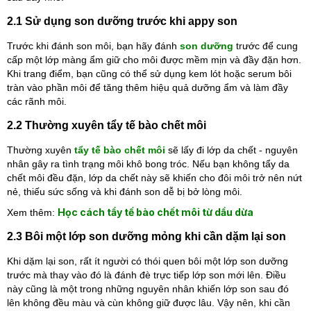
2.1 Sử dụng son dưỡng trước khi appy son
Trước khi đánh son môi, bạn hãy đánh
son dưỡng
trước để cung
cấp một lớp màng ẩm giữ cho môi được mềm mịn và đầy đặn hơn.
Khi trang điểm, bạn cũng có thể sử dụng kem lót hoặc serum bôi
tràn vào phần môi để tăng thêm hiệu quả dưỡng ẩm và làm đầy
các rãnh môi.
2.2 Thường xuyên tẩy tế bào chết môi
Thường xuyên
tẩy tế bào chết môi
sẽ lấy đi lớp da chết - nguyên
nhân gây ra tình trạng môi khô bong tróc. Nếu bạn không tẩy da
chết môi đều đặn, lớp da chết này sẽ khiến cho đôi môi trở nên nứt
nẻ, thiếu sức sống và khi đánh son dễ bị bở lòng môi.
Học cách tẩy tế bào chết môi từ dầu dừa
Xem thêm:
2.3 Bôi một lớp son dưỡng mỏng khi cần dặm lại son
Khi dặm lại son, rất ít người có thói quen bôi một lớp son dưỡng
trước mà thay vào đó là đánh đè trực tiếp lớp son mới lên. Điều
này cũng là một trong những nguyên nhân khiến lớp son sau đó
lên không đều màu và cùn không giữ được lâu. Vậy nên, khi cần