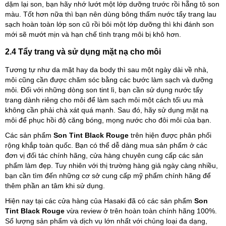
dặm lại son, bạn hãy nhớ lướt một lớp dưỡng trước rồi hẵng tô son
màu. Tốt hơn nữa thì bạn nên dùng bông thấm nước tẩy trang lau
sạch hoàn toàn lớp son cũ rồi bôi một lớp dưỡng thì khi đánh son
mới sẽ mướt mịn và hạn chế tình trạng môi bị khô hơn.
2.4 Tẩy trang và sử dụng mặt nạ cho môi
Tương tự như da mặt hay da body thì sau một ngày dài về nhà,
môi cũng cần được chăm sóc bằng các bước làm sạch và dưỡng
môi. Đối với những dòng son tint lì, bạn cần sử dụng nước tẩy
trang dành riêng cho môi để làm sạch môi một cách tối ưu mà
không cần phải chà xát quá mạnh. Sau đó, hãy sử dụng mặt nạ
môi để phục hồi độ căng bóng, mọng nước cho đôi môi của bạn.
Các sản phẩm
Son Tint Black Rouge
trên hiện được phân phối
rộng khắp toàn quốc. Bạn có thể dễ dàng mua sản phẩm ở các
đơn vị đối tác chính hãng, cửa hàng chuyên cung cấp các sản
phẩm làm đẹp. Tuy nhiên với thị trường hàng giả ngày càng nhiều,
bạn cần tìm đến những cơ sở cung cấp mỹ phẩm chính hãng để
thêm phần an tâm khi sử dụng.
Hiện nay tại các cửa hàng của Hasaki đã có các sản phẩm
Son
Tint Black Rouge
vừa review ở trên hoàn toàn chính hãng 100%.
Số lượng sản phẩm và dịch vụ lớn nhất với chủng loại đa dạng,