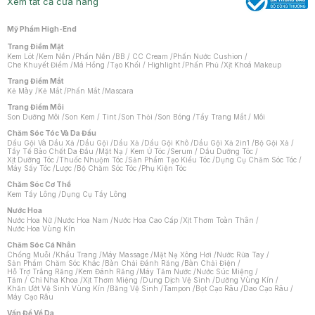
Xem tất cả cửa hàng
Mỹ Phẩm High-End
Trang Điểm Mặt
Kem Lót
/
Kem Nền
/
Phấn Nền
/
BB / CC Cream
/
Phấn Nước Cushion
/
Che Khuyết Điểm
/
Má Hồng
/
Tạo Khối / Highlight
/
Phấn Phủ
/
Xịt Khoá Makeup
Trang Điểm Mắt
Kẻ Mày
/
Kẻ Mắt
/
Phấn Mắt
/
Mascara
Trang Điểm Môi
Son Dưỡng Môi
/
Son Kem / Tint
/
Son Thỏi
/
Son Bóng
/
Tẩy Trang Mắt / Môi
Chăm Sóc Tóc Và Da Đầu
Dầu Gội Và Dầu Xả
/
Dầu Gội
/
Dầu Xả
/
Dầu Gội Khô
/
Dầu Gội Xả 2in1
/
Bộ Gội Xả
/
Tẩy Tế Bào Chết Da Đầu
/
Mặt Nạ / Kem Ủ Tóc
/
Serum / Dầu Dưỡng Tóc
/
Xịt Dưỡng Tóc
/
Thuốc Nhuộm Tóc
/
Sản Phẩm Tạo Kiểu Tóc
/
Dụng Cụ Chăm Sóc Tóc
/
Máy Sấy Tóc
/
Lược
/
Bộ Chăm Sóc Tóc
/
Phụ Kiện Tóc
Chăm Sóc Cơ Thể
Kem Tẩy Lông
/
Dụng Cụ Tẩy Lông
Nước Hoa
Nước Hoa Nữ
/
Nước Hoa Nam
/
Nước Hoa Cao Cấp
/
Xịt Thơm Toàn Thân
/
Nước Hoa Vùng Kín
Chăm Sóc Cá Nhân
Chống Muỗi
/
Khẩu Trang
/
Máy Massage
/
Mặt Nạ Xông Hơi
/
Nước Rửa Tay
/
Sản Phẩm Chăm Sóc Khác
/
Bàn Chải Đánh Răng
/
Bàn Chải Điện
/
Hỗ Trợ Trắng Răng
/
Kem Đánh Răng
/
Máy Tăm Nước
/
Nước Súc Miệng
/
Tăm / Chỉ Nha Khoa
/
Xịt Thơm Miệng
/
Dung Dịch Vệ Sinh
/
Dưỡng Vùng Kín
/
Khăn Ướt Vệ Sinh Vùng Kín
/
Băng Vệ Sinh
/
Tampon
/
Bọt Cạo Râu
/
Dao Cạo Râu
/
Máy Cạo Râu
Chat i
Vấn Đề Về Da