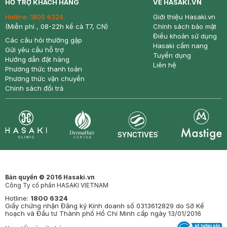
HỖ TRỢ KHÁCH HÀNG
VỀ HASAKI.VN
Hotline:
1800 6324
Giới thiệu Hasaki.vn
(Miễn phí , 08-22h kể cả T7, CN)
Chính sách bảo mật
Điều khoản sử dụng
Các câu hỏi thường gặp
Hasaki cẩm nang
Gửi yêu cầu hỗ trợ
Tuyển dụng
Hướng dẫn đặt hàng
Liên hệ
Phương thức thanh toán
Phương thức vận chuyển
Chính sách đổi trả
Synctives
Clinic
Dermahair
Mastige
Bản quyền © 2016 Hasaki.vn
Công Ty cổ phần HASAKI VIETNAM
Hotline:
1800 6324
Giấy chứng nhận Đăng ký Kinh doanh số 0313612829 do Sở Kế
hoạch và Đầu tư Thành phố Hồ Chí Minh cấp ngày 13/01/2016