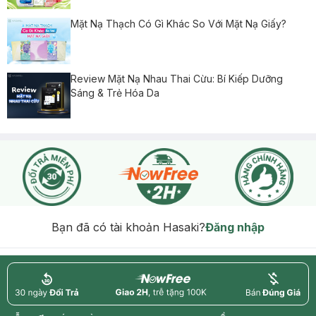
Mặt Nạ Thạch Có Gì Khác So Với Mặt Nạ Giấy?
Review Mặt Nạ Nhau Thai Cừu: Bí Kiếp Dưỡng
Sáng & Trẻ Hóa Da
Bạn đã có tài khoản Hasaki?
Đăng nhập
return
nowfree
price