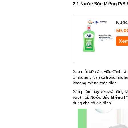
2.1 Nước Súc Miệng P/S 
Nước 
59.0
Xem
Sau mỗi bữa ăn, việc đánh ră
ở những vị trí sâu trong nhữn
khoang miệng toàn diện.
Sản phẩm này với khả năng kh
vượt trội.
Nước Súc Miệng P/
dụng cho cả gia đình.