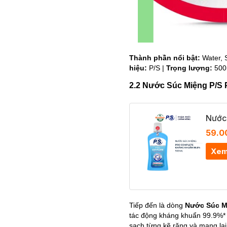
Thành phần nổi bật:
Water, 
hiệu:
P/S |
Trọng lượng:
500
2.2 Nước Súc Miệng P/S 
Nước
59.0
Xem
Tiếp đến là dòng
Nước Súc M
tác động kháng khuẩn 99.9%* 
sạch từng kẽ răng và mang lại