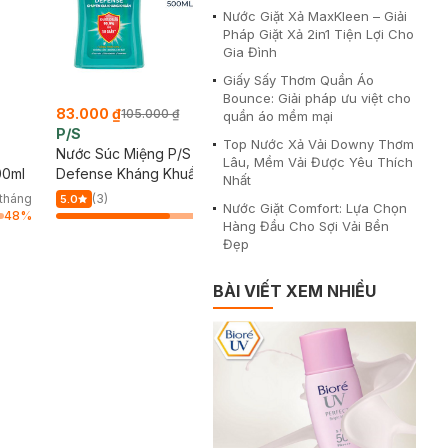
Nước Giặt Xả MaxKleen – Giải
Pháp Giặt Xả 2in1 Tiện Lợi Cho
Gia Đình
Giấy Sấy Thơm Quần Áo
Bounce: Giải pháp ưu việt cho
83.000 ₫
105.000 ₫
quần áo mềm mại
P/S
Top Nước Xả Vải Downy Thơm
Nước Súc Miệng P/S Active
Lâu, Mềm Vải Được Yêu Thích
00ml
Defense Kháng Khuẩn 500ml
Nhất
tháng
(3)
9/tháng
5.0
Nước Giặt Comfort: Lựa Chọn
48
%
64
%
Hàng Đầu Cho Sợi Vải Bền
Đẹp
BÀI VIẾT XEM NHIỀU