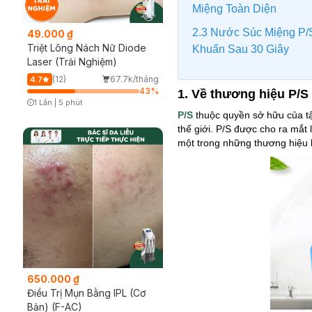
Miệng Toàn Diện
2.3 Nước Súc Miệng P/
49.000 ₫
Triệt Lông Nách Nữ Diode
Khuẩn Sau 30 Giây
Laser (Trải Nghiệm)
(12)
67.7k/tháng
4.7
43
%
1. Về thương hiệu P/S
1 Lần
|
5 phút
Timer Gray Icon
P/S
thuộc quyền sở hữu của tậ
thế giới. P/S được cho ra mắt
một trong những thương hiệu
650.000 ₫
Điều Trị Mụn Bằng IPL (Cơ
Bản) (F-AC)