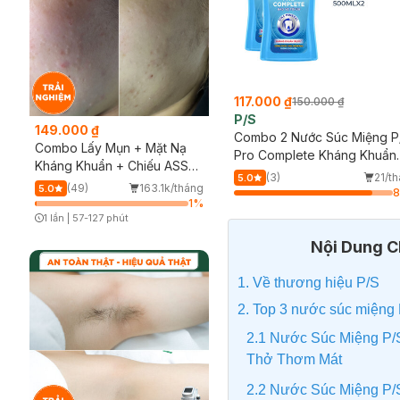
117.000 ₫
150.000 ₫
P/S
149.000 ₫
Combo 2 Nước Súc Miệng P
Combo Lấy Mụn + Mặt Nạ
Pro Complete Kháng Khuẩn
Kháng Khuẩn + Chiếu ASSH
500ml
(3)
21/t
5.0
(Trải nghiệm)
(49)
163.1k/tháng
5.0
1
%
1 lần
|
57-127 phút
Timer Gray Icon
Nội Dung Ch
1. Về thương hiệu P/S
2. Top 3 nước súc miệng
2.1 Nước Súc Miệng P/S
Thở Thơm Mát
2.2 Nước Súc Miệng P/