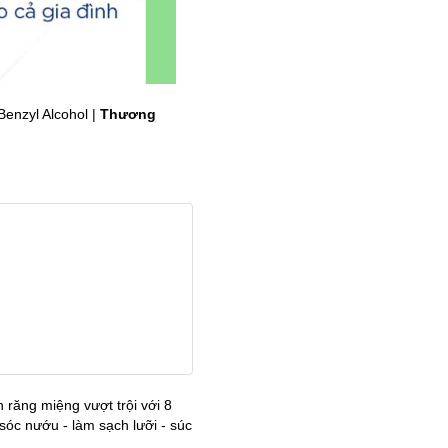
Benzyl Alcohol |
Thương
 răng miệng vượt trội với 8
óc nướu - làm sạch lưỡi - súc