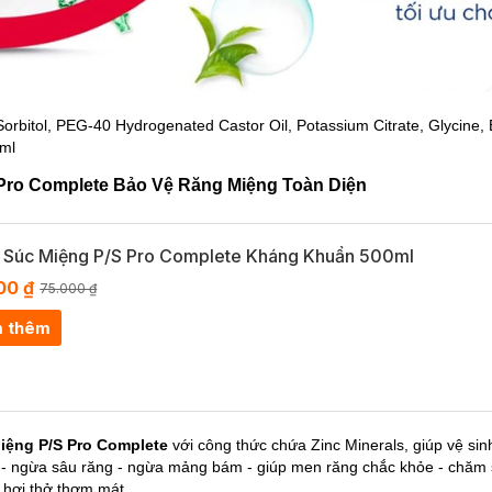
Sorbitol, PEG-40 Hydrogenated Castor Oil, Potassium Citrate, Glycine, 
ml
Pro Complete Bảo Vệ Răng Miệng Toàn Diện
 Súc Miệng P/S Pro Complete Kháng Khuẩn 500ml
00 ₫
75.000 ₫
 thêm
iệng P/S Pro Complete
với công thức chứa Zinc Minerals, giúp vệ sinh
- ngừa sâu răng - ngừa mảng bám - giúp men răng chắc khỏe - chăm s
 hơi thở thơm mát.