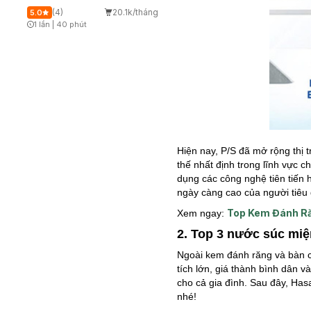
(4)
20.1k/tháng
5.0
1 lần
|
40 phút
Timer Gray Icon
Hiện nay, P/S đã mở rộng thị t
thế nhất định trong lĩnh vực 
dụng các công nghệ tiên tiến
ngày càng cao của người tiêu
Top Kem Đánh Ră
Xem ngay:
2. Top 3 nước súc mi
Ngoài kem đánh răng và bàn c
tích lớn, giá thành bình dân 
cho cả gia đình. Sau đây, Has
nhé!