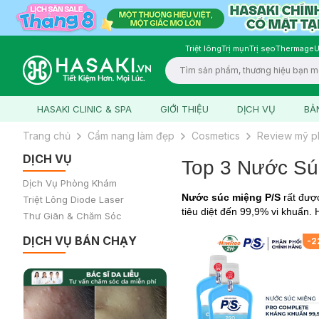
Triệt lông
Trị mụn
Trị sẹo
Thermage
U
Logo
HASAKI CLINIC & SPA
GIỚI THIỆU
DỊCH VỤ
BẢ
Trang chủ
Cẩm nang làm đẹp
Cosmetics
Review mỹ 
DỊCH VỤ
Top 3 Nước Sú
Dịch Vụ Phòng Khám
Nước súc miệng P/S
rất được
Triệt Lông Diode Laser
tiêu diệt đến 99,9% vi khuẩn. 
Thư Giãn & Chăm Sóc
DỊCH VỤ BÁN CHẠY
-
2