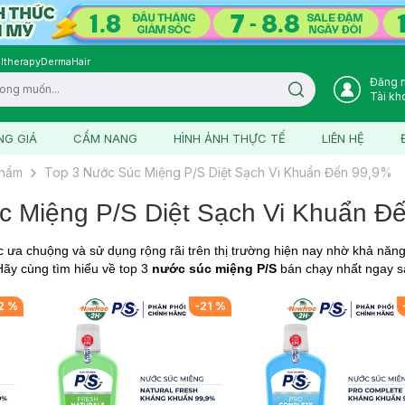
ltherapy
DermaHair
Đăng 
Search icon
Tài kh
NG GIÁ
CẨM NANG
HÌNH ẢNH THỰC TẾ
LIÊN HỆ
phẩm
Top 3 Nước Súc Miệng P/S Diệt Sạch Vi Khuẩn Đến 99,9%
c Miệng P/S Diệt Sạch Vi Khuẩn Đ
 ưa chuộng và sử dụng rộng rãi trên thị trường hiện nay nhờ khả năn
Hãy cùng tìm hiểu về top 3
nước súc miệng P/S
bán chạy nhất ngay s
2
%
-
21
%