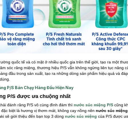
rường quốc tế và có mặt ở nhiều quốc gia trên thế giới, tạo ra một thư
chăm sóc răng miệng, thương hiệu P/S vẫn không ngừng liên tục nâng cấ
 hàng đầu trong sản xuất, tạo ra những dòng sản phẩm hiệu quả và đá
 dùng.
ng P/S Bán Chạy Hàng Đầu Hiện Nay
ệng P/S được ưa chuộng nhất
hải đánh răng P/S vô cùng đình đám thì
nước súc miệng P/S
cũng kh
và đặc biệt là hương vị thơm mát, không cay nồng nên
nước súc miệng
aki sẽ giới thiệu đến bạn top 3 dòng
nước súc miệng
của P/S được ưa