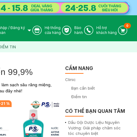
0
nhập
/
Đăng ký
Hệ thống
Bảo
Hỗ trợ
User Icon
Store Icon
Warranty Icon
Phone Icon
Cart I
oản
cửa hàng
hành
khách hàng
ĐIỂM TIN
CẨM NANG
ến 99,9%
Clinic
g làm sạch sâu răng miệng,
Bạn cần biết
au đây nhé!
Điểm tin
-
21
%
-
21
%
CÓ THỂ BẠN QUAN TÂM
Dầu Gội Dược Liệu Nguyên
Vương: Giải pháp chăm sóc
tóc chuyên biệt