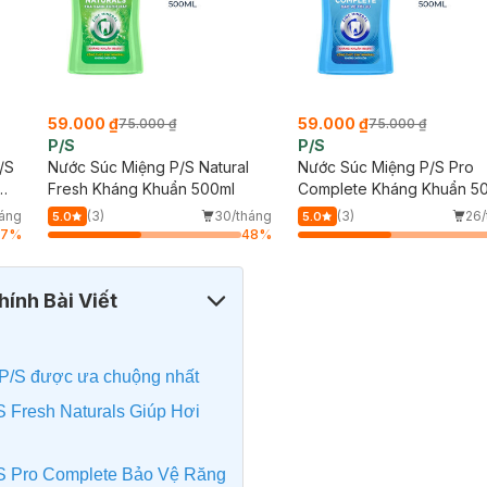
59.000 ₫
59.000 ₫
75.000 ₫
75.000 ₫
P/S
P/S
/S
Nước Súc Miệng P/S Natural
Nước Súc Miệng P/S Pro
Fresh Kháng Khuẩn 500ml
Complete Kháng Khuẩn 5
háng
(3)
30/tháng
(3)
26/
5.0
5.0
87
%
48
%
ính Bài Viết
 P/S được ưa chuộng nhất
 Fresh Naturals Giúp Hơi
S Pro Complete Bảo Vệ Răng