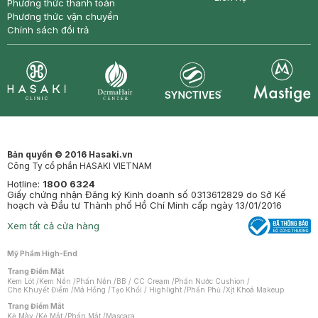
Phương thức thanh toán
Phương thức vận chuyển
Chính sách đổi trả
Synctives
Clinic
Dermahair
Mastige
Bản quyền © 2016 Hasaki.vn
Công Ty cổ phần HASAKI VIETNAM
Hotline:
1800 6324
Giấy chứng nhận Đăng ký Kinh doanh số 0313612829 do Sở Kế
hoạch và Đầu tư Thành phố Hồ Chí Minh cấp ngày 13/01/2016
Xem tất cả cửa hàng
Mỹ Phẩm High-End
Trang Điểm Mặt
Kem Lót
/
Kem Nền
/
Phấn Nền
/
BB / CC Cream
/
Phấn Nước Cushion
/
Che Khuyết Điểm
/
Má Hồng
/
Tạo Khối / Highlight
/
Phấn Phủ
/
Xịt Khoá Makeup
Trang Điểm Mắt
Kẻ Mày
/
Kẻ Mắt
/
Phấn Mắt
/
Mascara