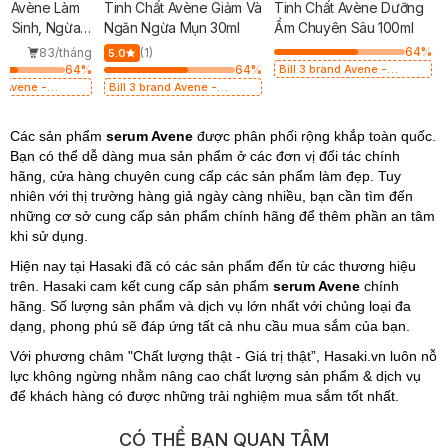
g Avène Làm
Tinh Chất Avène Giảm Và
Tinh Chất Avène Dưỡng
ội Sinh, Ngừa
Ngăn Ngừa Mụn 30ml
Ẩm Chuyên Sâu 100ml
ẩn 40ml
64
%
83/tháng
(1)
5.0
64
%
64
%
Bill 3 brand Avene -
Aderma - Ducray 399k
d Avene -
Bill 3 brand Avene -
tặng túi đựng mỹ phẩm trị
Ducray 399k
Aderma - Ducray 399k
giá 100k (SL có hạn)
ng mỹ phẩm trị
tặng túi đựng mỹ phẩm trị
SL có hạn)
Các sản phẩm
serum Avene
giá 100k (SL có hạn)
được phân phối rộng khắp toàn quốc.
Bạn có thể dễ dàng mua sản phẩm ở các đơn vị đối tác chính
hãng, cửa hàng chuyên cung cấp các sản phẩm làm đẹp. Tuy
nhiên với thị trường hàng giả ngày càng nhiều, bạn cần tìm đến
những cơ sở cung cấp sản phẩm chính hãng để thêm phần an tâm
khi sử dụng.
Hiện nay tại Hasaki đã có các sản phẩm đến từ các thương hiệu
trên. Hasaki cam kết cung cấp sản phẩm
serum Avene
chính
hãng. Số lượng sản phẩm và dịch vụ lớn nhất với chủng loại đa
dạng, phong phú sẽ đáp ứng tất cả nhu cầu mua sắm của bạn.
Với phương châm "Chất lượng thật - Giá trị thật”, Hasaki.vn luôn nỗ
lực không ngừng nhằm nâng cao chất lượng sản phẩm & dịch vụ
để khách hàng có được những trải nghiệm mua sắm tốt nhất.
CÓ THỂ BẠN QUAN TÂM