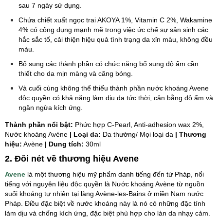
sau 7 ngày sử dụng.
Chứa chiết xuất ngọc trai AKOYA 1%, Vitamin C 2%, Wakamine
4% có công dụng mạnh mẽ trong việc ức chế sự sản sinh các
hắc sắc tố, cải thiện hiệu quả tình trạng da xỉn màu, không đều
màu.
Bổ sung các thành phần có chức năng bổ sung độ ẩm cần
thiết cho da mịn màng và căng bóng.
Và cuối cùng không thể thiếu thành phần nước khoáng Avene
độc quyền có khả năng làm dịu da tức thời, cân bằng độ ẩm và
ngăn ngừa kích ứng.
Thành phần nổi bật:
Phức hợp C-Pearl, Anti-adhesion wax 2%,
Nước khoáng Avène
| Loại da:
Da thường/ Mọi loại da
| Thương
hiệu:
Avène
| Dung tích:
30ml
2. Đôi nét về thương hiệu Avene
Avene
là một thương hiệu mỹ phẩm danh tiếng đến từ Pháp, nổi
tiếng với nguyên liệu độc quyền là Nước khoáng Avène từ nguồn
suối khoáng tự nhiên tại làng Avène-les-Bains ở miền Nam nước
Pháp. Điều đặc biệt về nước khoáng này là nó có những đặc tính
làm dịu và chống kích ứng, đặc biệt phù hợp cho làn da nhạy cảm.