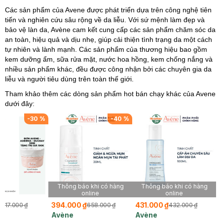
Các sản phẩm của Avene được phát triển dựa trên công nghệ tiên
tiến và nghiên cứu sâu rộng về da liễu. Với sứ mệnh làm đẹp và
bảo vệ làn da, Avène cam kết cung cấp các sản phẩm chăm sóc da
an toàn, hiệu quả và dịu nhẹ, giúp cải thiện tình trạng da một cách
tự nhiên và lành mạnh. Các sản phẩm của thương hiệu bao gồm
kem dưỡng ẩm, sữa rửa mặt, nước hoa hồng, kem chống nắng và
nhiều sản phẩm khác, đều được công nhận bởi các chuyên gia da
liễu và người tiêu dùng trên toàn thế giới.
Tham khảo thêm các dòng sản phẩm hot bán chạy khác của Avene
dưới đây:
-
30
%
-
40
%
Thông báo khi có hàng
Thông báo khi có hàng
online
online
₫
394.000 ₫
431.000 ₫
417.000 ₫
658.000 ₫
432.000 ₫
Avène
Avène