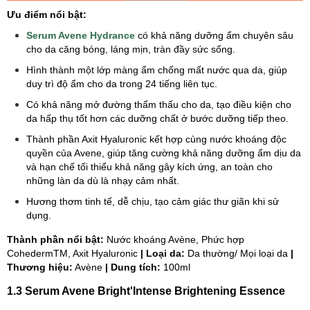
Ưu điểm nổi bật:
Serum Avene Hydrance
có khả năng dưỡng ẩm chuyên sâu
cho da căng bóng, láng mịn, tràn đầy sức sống.
Hình thành một lớp màng ẩm chống mất nước qua da, giúp
duy trì độ ẩm cho da trong 24 tiếng liên tục.
Có khả năng mở đường thẩm thấu cho da, tạo điều kiện cho
da hấp thụ tốt hơn các dưỡng chất ở bước dưỡng tiếp theo.
Thành phần Axit Hyaluronic kết hợp cùng nước khoáng độc
quyền của Avene, giúp tăng cường khả năng dưỡng ẩm dịu da
và hạn chế tối thiểu khả năng gây kích ứng, an toàn cho
những làn da dù là nhạy cảm nhất.
Hương thơm tinh tế, dễ chịu, tạo cảm giác thư giãn khi sử
dụng.
Thành phần nổi bật:
Nước khoáng Avène, Phức hợp
CohedermTM, Axit Hyaluronic
| Loại da:
Da thường/ Mọi loại da
|
Thương hiệu:
Avène
| Dung tích:
100ml
1.3 Serum Avene Bright'Intense Brightening Essence