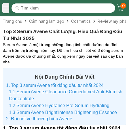
0
Tìm kiếm
Chec
Tìm kiếm
Toggle Menu
Trang chủ
Cẩm nang làm đẹp
Cosmetics
Review mỹ phẩ
Top 3 Serum Avene Chất Lượng, Hiệu Quả Đáng Đầu
Tư Nhất 2025
Serum Avene là một trong những dòng tinh chất dưỡng da đình
đám trên thị trường hiện nay. Để tìm hiểu chi tiết về 3 dòng serum
Avene được ưa chuộng nhất, cùng xem ngay bài viết sau đây bạn
nhé.
Nội Dung Chính Bài Viết
1. Top 3 serum Avene tốt đáng đầu tư nhất 2024
1.1 Serum Avene Cleanance Comedomed Anti-Blemish
Concentrate
1.2 Serum Avene Hydrance Pre-Serum Hydrating
1.3 Serum Avene Bright'Intense Brightening Essence
2. Đôi nét về thương hiệu Avene
1. Top 3 serum Avene tốt đáng đầu tư nhất 2024