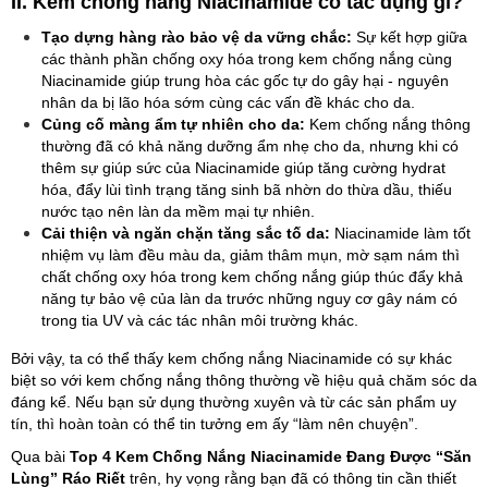
II. Kem chống nắng Niacinamide có tác dụng gì?
Tạo dựng hàng rào bảo vệ da vững chắc:
Sự kết hợp giữa
các thành phần chống oxy hóa trong kem chống nắng cùng
Niacinamide giúp trung hòa các gốc tự do gây hại - nguyên
nhân da bị lão hóa sớm cùng các vấn đề khác cho da.
Củng cố màng ẩm tự nhiên cho da:
Kem chống nắng thông
thường đã có khả năng dưỡng ẩm nhẹ cho da, nhưng khi có
thêm sự giúp sức của Niacinamide giúp tăng cường hydrat
hóa, đẩy lùi tình trạng tăng sinh bã nhờn do thừa dầu, thiếu
nước tạo nên làn da mềm mại tự nhiên.
Cải thiện và ngăn chặn tăng sắc tố da:
Niacinamide làm tốt
nhiệm vụ làm đều màu da, giảm thâm mụn, mờ sạm nám thì
chất chống oxy hóa trong kem chống nắng giúp thúc đẩy khả
năng tự bảo vệ của làn da trước những nguy cơ gây nám có
trong tia UV và các tác nhân môi trường khác.
Bởi vậy, ta có thể thấy kem chống nắng Niacinamide có sự khác
biệt so với kem chống nắng thông thường về hiệu quả chăm sóc da
đáng kể. Nếu bạn sử dụng thường xuyên và từ các sản phẩm uy
tín, thì hoàn toàn có thể tin tưởng em ấy “làm nên chuyện”.
Qua bài
Top 4 Kem Chống Nắng Niacinamide Đang Được “Săn
Lùng” Ráo Riết
trên, hy vọng rằng bạn đã có thông tin cần thiết