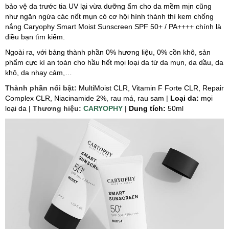
bảo vệ da trước tia UV lại vừa dưỡng ẩm cho da mềm mịn cũng
như ngăn ngừa các nốt mụn có cơ hội hình thành thì kem chống
nắng Caryophy Smart Moist Sunscreen SPF 50+ / PA++++ chính là
điều bạn tìm kiếm.
Ngoài ra, với bảng thành phần 0% hương liệu, 0% cồn khô, sản
phẩm cực kì an toàn cho hầu hết mọi loại da từ da mụn, da dầu, da
khô, da nhạy cảm,…
Thành phần nổi bật:
MultiMoist CLR, Vitamin F Forte CLR, Repair
Complex CLR, Niacinamide 2%, rau má, rau sam |
Loại da:
mọi
loại da |
Thương hiệu:
CARYOPHY
|
Dung tích:
50ml