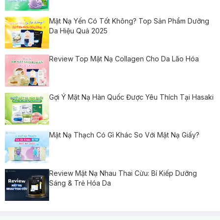
Mặt Nạ Yến Có Tốt Không? Top Sản Phẩm Dưỡng
Da Hiệu Quả 2025
Review Top Mặt Nạ Collagen Cho Da Lão Hóa
Gợi Ý Mặt Nạ Hàn Quốc Được Yêu Thích Tại Hasaki
Mặt Nạ Thạch Có Gì Khác So Với Mặt Nạ Giấy?
Review Mặt Nạ Nhau Thai Cừu: Bí Kiếp Dưỡng
Sáng & Trẻ Hóa Da