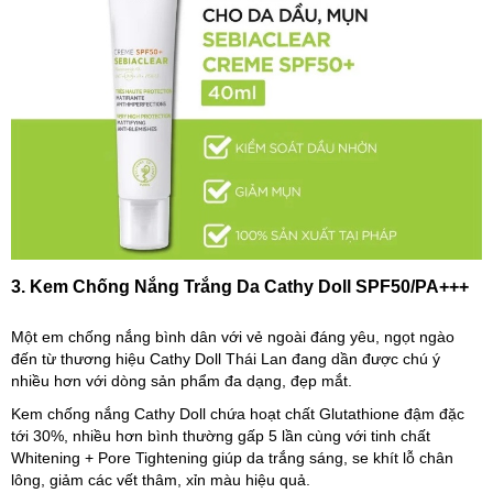
3. Kem Chống Nắng Trắng Da Cathy Doll SPF50/PA+++
Một em chống nắng bình dân với vẻ ngoài đáng yêu, ngọt ngào
đến từ thương hiệu Cathy Doll Thái Lan đang dần được chú ý
nhiều hơn với dòng sản phẩm đa dạng, đẹp mắt.
Kem chống nắng Cathy Doll chứa hoạt chất Glutathione đậm đặc
tới 30%, nhiều hơn bình thường gấp 5 lần cùng với tinh chất
Whitening + Pore Tightening giúp da trắng sáng, se khít lỗ chân
lông, giảm các vết thâm, xỉn màu hiệu quả.