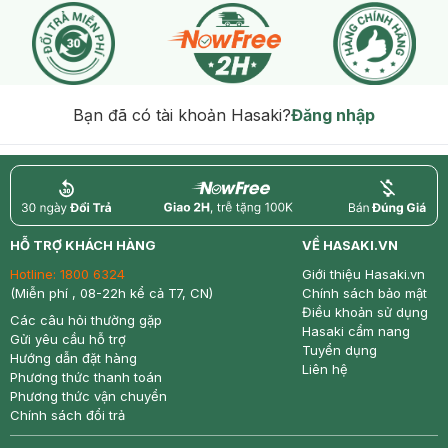
Bạn đã có tài khoản Hasaki?
Đăng nhập
return
nowfree
price
HỖ TRỢ KHÁCH HÀNG
VỀ HASAKI.VN
Hotline:
1800 6324
Giới thiệu Hasaki.vn
(Miễn phí , 08-22h kể cả T7, CN)
Chính sách bảo mật
Điều khoản sử dụng
Các câu hỏi thường gặp
Hasaki cẩm nang
Gửi yêu cầu hỗ trợ
Tuyển dụng
Hướng dẫn đặt hàng
Liên hệ
Phương thức thanh toán
Phương thức vận chuyển
Chính sách đổi trả