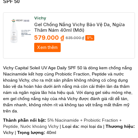
SPF 50
Vichy
Gel Chống Nắng Vichy Bảo Vệ Da, Ngừa
Thâm Nám 40ml (Mới)
579.000 ₫
635.000 ₫
9%
Xem thêm
Vichy Capital Soleil UV Age Daily SPF 50 là dòng kem chống nắng
Niacinamide kết hợp cùng Probiotic Fraction, Peptide và nước
khoáng Vichy, cho ra một sản phẩm không những có công dụng
bảo vệ da hoàn hảo dưới ánh nắng mà còn cải thiện làn da thâm
nám và ngăn ngừa lão hóa hiệu quả. Với dạng gel siêu mỏng nhẹ,
em gel chống nắng này của nhà Vichy được đánh giá rất dễ tán,
thấm nhanh, không nhờn rít và không tạo vệt trắng mất thẩm mỹ
trên da.
Thành phần nổi bật:
5% Niacinamide + Probiotic Fraction +
Peptide, Nước khoáng Vichy
|
Loại da:
mọi loại da |
Thương hiệu:
Vichy
|
Trọng lượng:
40ml