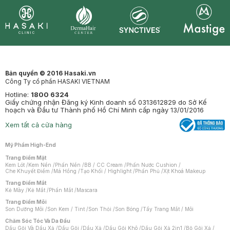
Synctives
Clinic
Dermahair
Mastige
Bản quyền © 2016 Hasaki.vn
Công Ty cổ phần HASAKI VIETNAM
Hotline:
1800 6324
Giấy chứng nhận Đăng ký Kinh doanh số 0313612829 do Sở Kế
hoạch và Đầu tư Thành phố Hồ Chí Minh cấp ngày 13/01/2016
Xem tất cả cửa hàng
Mỹ Phẩm High-End
Trang Điểm Mặt
Kem Lót
/
Kem Nền
/
Phấn Nền
/
BB / CC Cream
/
Phấn Nước Cushion
/
Che Khuyết Điểm
/
Má Hồng
/
Tạo Khối / Highlight
/
Phấn Phủ
/
Xịt Khoá Makeup
Trang Điểm Mắt
Kẻ Mày
/
Kẻ Mắt
/
Phấn Mắt
/
Mascara
Trang Điểm Môi
Son Dưỡng Môi
/
Son Kem / Tint
/
Son Thỏi
/
Son Bóng
/
Tẩy Trang Mắt / Môi
Chăm Sóc Tóc Và Da Đầu
Dầu Gội Và Dầu Xả
/
Dầu Gội
/
Dầu Xả
/
Dầu Gội Khô
/
Dầu Gội Xả 2in1
/
Bộ Gội Xả
/