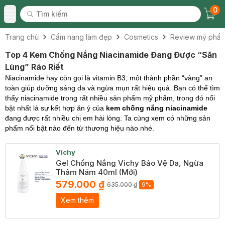
0
Tìm kiếm
Chec
Tìm kiếm
Toggle Menu
Trang chủ
Cẩm nang làm đẹp
Cosmetics
Review mỹ phẩ
Top 4 Kem Chống Nắng Niacinamide Đang Được “Săn
Lùng” Ráo Riết
Niacinamide hay còn gọi là vitamin B3, một thành phần “vàng” an
toàn giúp dưỡng sáng da và ngừa mụn rất hiệu quả. Bạn có thể tìm
thấy niacinamide trong rất nhiều sản phẩm mỹ phẩm, trong đó nổi
bật nhất là sự kết hợp ăn ý của
kem chống nắng niacinamide
đang được rất nhiều chị em hài lòng. Ta cùng xem có những sản
phẩm nổi bật nào đến từ thương hiệu nào nhé.
Vichy
Gel Chống Nắng Vichy Bảo Vệ Da, Ngừa
Thâm Nám 40ml (Mới)
579.000 ₫
635.000 ₫
9%
Xem thêm