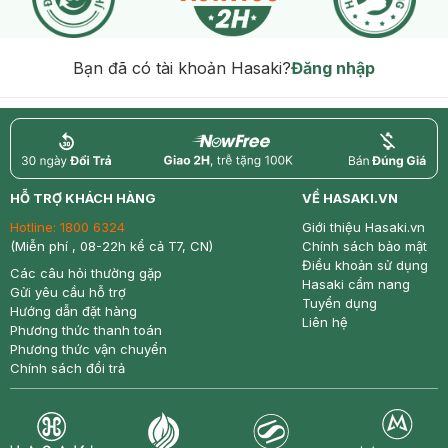
Bạn đã có tài khoản Hasaki?
Đăng nhập
return
nowfree
price
HỖ TRỢ KHÁCH HÀNG
VỀ HASAKI.VN
Hotline:
1800 6324
Giới thiệu Hasaki.vn
(Miễn phí , 08-22h kể cả T7, CN)
Chính sách bảo mật
Điều khoản sử dụng
Các câu hỏi thường gặp
Hasaki cẩm nang
Gửi yêu cầu hỗ trợ
Tuyển dụng
Hướng dẫn đặt hàng
Liên hệ
Phương thức thanh toán
Phương thức vận chuyển
Chính sách đổi trả