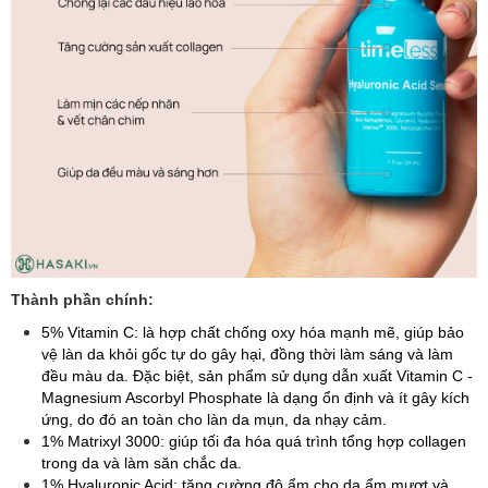
Thành phần chính:
5% Vitamin C: là hợp chất chống oxy hóa mạnh mẽ, giúp bảo
vệ làn da khỏi gốc tự do gây hại, đồng thời làm sáng và làm
đều màu da. Đặc biệt, sản phẩm sử dụng dẫn xuất Vitamin C -
Magnesium Ascorbyl Phosphate là dạng ổn định và ít gây kích
ứng, do đó an toàn cho làn da mụn, da nhạy cảm.
1% Matrixyl 3000: giúp tối đa hóa quá trình tổng hợp collagen
trong da và làm săn chắc da.
1% Hyaluronic Acid: tăng cường độ ẩm cho da ẩm mượt và