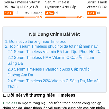
Serum Timeless Vitamin
Serum Timeless
Serum Timeles
B5 Làm Dịu & Phục Hồi
Hyaluronic Acid Cấp
Vitamin C Cấp
Da 30ml
Nước, Dưỡng Ẩm Da
Sáng Da 30ml
(65)
208/tháng
(7)
(11)
5.0
4.9
4.6
30ml
64
%
64
%
Nội Dung Chính Bài Viết
1. Đôi nét về thương hiệu Timeless
2. Top 4 serum Timeless phục hồi da tốt nhất hiện nay
2.1 Serum Timeless Vitamin B5 Làm Dịu, Phục Hồi Da
2.2 Serum Timeless HA + Vitamin C Cấp Ẩm, Làm
Sáng Da
2.3 Serum Timeless Hyaluronic Acid Cấp Nước,
Dưỡng Ẩm Da
2.4 Serum Timeless 20% Vitamin C Sáng Da, Mờ Vết
Thâm
1. Đôi nét về thương hiệu Timeless
Timeless
là một thương hiệu nổi tiếng trong ngành công nghiệp
chăm sóc da, được thành lập với mục tiêu cung cấp các sản phẩm