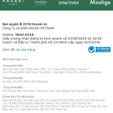
Synctives
Clinic
Dermahair
Mastige
Bản quyền © 2016 Hasaki.vn
Công Ty cổ phần HASAKI VIETNAM
Hotline:
1800 6324
Giấy chứng nhận Đăng ký Kinh doanh số 0313612829 do Sở Kế
hoạch và Đầu tư Thành phố Hồ Chí Minh cấp ngày 13/01/2016
Xem tất cả cửa hàng
Mỹ Phẩm High-End
Trang Điểm Mặt
Kem Lót
/
Kem Nền
/
Phấn Nền
/
BB / CC Cream
/
Phấn Nước Cushion
/
Che Khuyết Điểm
/
Má Hồng
/
Tạo Khối / Highlight
/
Phấn Phủ
/
Xịt Khoá Makeup
Trang Điểm Mắt
Kẻ Mày
/
Kẻ Mắt
/
Phấn Mắt
/
Mascara
Trang Điểm Môi
Son Dưỡng Môi
/
Son Kem / Tint
/
Son Thỏi
/
Son Bóng
/
Tẩy Trang Mắt / Môi
Chăm Sóc Tóc Và Da Đầu
Dầu Gội Và Dầu Xả
/
Dầu Gội
/
Dầu Xả
/
Dầu Gội Khô
/
Dầu Gội Xả 2in1
/
Bộ Gội Xả
/
Tẩy Tế Bào Chết Da Đầu
/
Mặt Nạ / Kem Ủ Tóc
/
Serum / Dầu Dưỡng Tóc
/
Xịt Dưỡng Tóc
/
Thuốc Nhuộm Tóc
/
Sản Phẩm Tạo Kiểu Tóc
/
Dụng Cụ Chăm Sóc Tóc
/
Máy Sấy Tóc
/
Lược
/
Bộ Chăm Sóc Tóc
/
Phụ Kiện Tóc