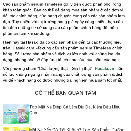
Các sản phẩm
serum Timeless
gợi ý trên được phân phối rộng
khắp toàn quốc. Bạn có thể dễ dàng mua sản phẩm ở các đơn vị
đối tác chính hãng, cửa hàng chuyên cung cấp các sản phẩm làm
đẹp. Tuy nhiên với thị trường hàng giả ngày càng nhiều, bạn cần
tìm đến những cơ sở cung cấp sản phẩm chính hãng để thêm
phần an tâm khi sử dụng.
Hiện nay tại Hasaki đã có các sản phẩm đến từ các thương hiệu
trên. Hasaki cam kết cung cấp sản phẩm
serum Timeless
chính
hãng. Số lượng sản phẩm và dịch vụ lớn nhất với chủng loại đa
dạng, phong phú sẽ đáp ứng tất cả nhu cầu mua sắm của bạn.
Với phương châm "Chất lượng thật - Giá trị thật”,
Hasaki.vn
luôn
nỗ lực không ngừng nhằm nâng cao chất lượng sản phẩm & dịch
vụ để khách hàng có được những trải nghiệm mua sắm tốt nhất.
CÓ THỂ BẠN QUAN TÂM
Top Mặt Nạ Diếp Cá Làm Dịu Da, Kiềm Dầu Hiệu
Quả
Mặt Nạ Yến Có Tốt Không? Top Sản Phẩm Dưỡng