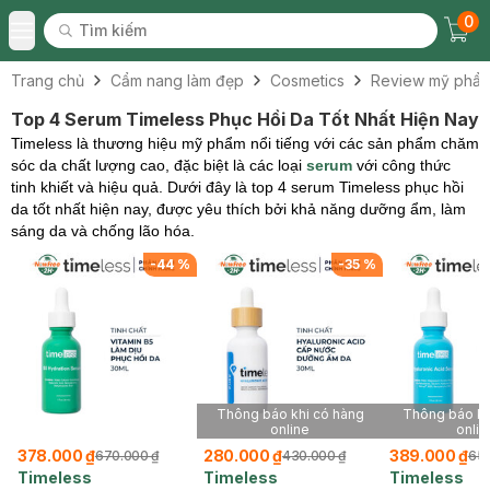
0
Tìm kiếm
Chec
Tìm kiếm
Toggle Menu
Trang chủ
Cẩm nang làm đẹp
Cosmetics
Review mỹ phẩ
Top 4 Serum Timeless Phục Hồi Da Tốt Nhất Hiện Nay
Timeless là thương hiệu mỹ phẩm nổi tiếng với các sản phẩm chăm
sóc da chất lượng cao, đặc biệt là các loại
serum
với công thức
tinh khiết và hiệu quả. Dưới đây là top 4 serum Timeless phục hồi
da tốt nhất hiện nay, được yêu thích bởi khả năng dưỡng ẩm, làm
sáng da và chống lão hóa.
-
44
%
-
35
%
Thông báo khi có hàng
Thông báo kh
online
onlin
378.000 ₫
280.000 ₫
389.000 ₫
670.000 ₫
430.000 ₫
650
Timeless
Timeless
Timeless