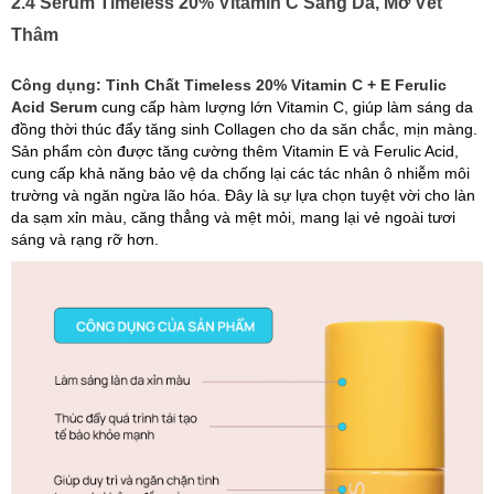
2.4 Serum Timeless 20% Vitamin C Sáng Da, Mờ Vết
Thâm
Công dụng: Tinh Chất Timeless 20% Vitamin C + E Ferulic
Acid Serum
cung cấp hàm lượng lớn Vitamin C, giúp làm sáng da
đồng thời thúc đẩy tăng sinh Collagen cho da săn chắc, mịn màng.
Sản phẩm còn được tăng cường thêm Vitamin E và Ferulic Acid,
cung cấp khả năng bảo vệ da chống lại các tác nhân ô nhiễm môi
trường và ngăn ngừa lão hóa. Đây là sự lựa chọn tuyệt vời cho làn
da sạm xỉn màu, căng thẳng và mệt mỏi, mang lại vẻ ngoài tươi
sáng và rạng rỡ hơn.