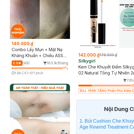
149.000 ₫
Combo Lấy Mụn + Mặt Nạ
142.000 ₫
178.000 ₫
Kháng Khuẩn + Chiếu ASSH
Silkygirl
(Trải nghiệm)
(49)
163.1k/tháng
5.0
Kem Che Khuyết Điểm Silkygi
1
%
02 Natural Tông Tự Nhiên 2
1 lần
|
57-127 phút
Timer Gray Icon
7/t
BILL 199K TẶNG Phấn Phủ Kiềm 
Không Màu 7g trị giá 198K (SL có
hạn)
Nội Dung Ch
1. Bút Cushion Che Khuyế
Age Rewind Treatment C