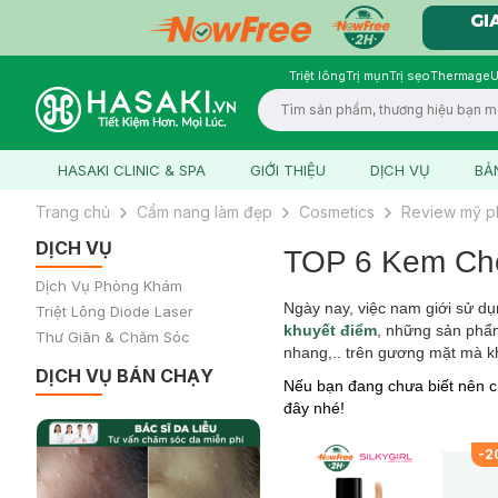
Triệt lông
Trị mụn
Trị sẹo
Thermage
U
Logo
HASAKI CLINIC & SPA
GIỚI THIỆU
DỊCH VỤ
BẢ
Trang chủ
Cẩm nang làm đẹp
Cosmetics
Review mỹ 
DỊCH VỤ
TOP 6 Kem Ch
Dịch Vụ Phòng Khám
Ngày nay, việc nam giới sử dụ
Triệt Lông Diode Laser
khuyết điểm
, những sản phẩm
Thư Giãn & Chăm Sóc
nhang,.. trên gương mặt mà kh
DỊCH VỤ BÁN CHẠY
Nếu bạn đang chưa biết nên c
đây nhé!
-
2