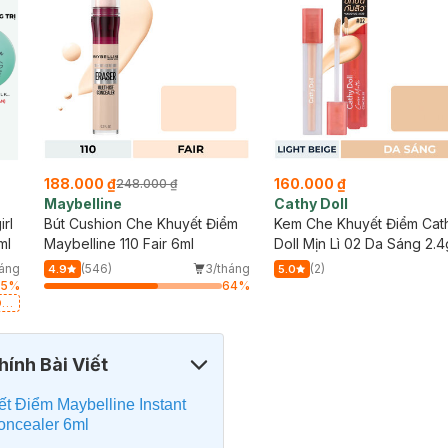
188.000 ₫
160.000 ₫
248.000 ₫
Maybelline
Cathy Doll
rl
Bút Cushion Che Khuyết Điểm
Kem Che Khuyết Điểm Cat
ml
Maybelline 110 Fair 6ml
Doll Mịn Lì 02 Da Sáng 2.4
háng
(546)
3/tháng
(2)
4.9
5.0
25
%
64
%
Dầu
ính Bài Viết
t Điểm Maybelline Instant
oncealer 6ml