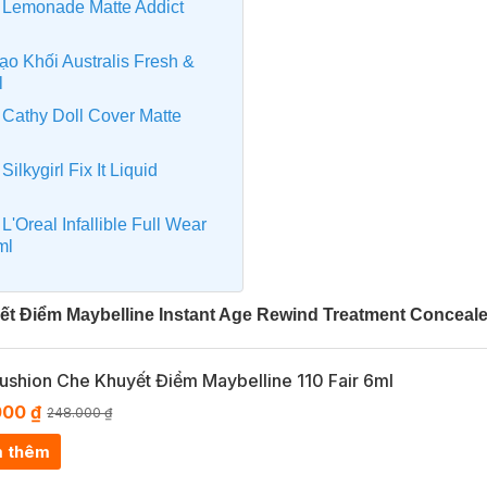
 Lemonade Matte Addict
o Khối Australis Fresh &
l
Cathy Doll Cover Matte
lkygirl Fix It Liquid
'Oreal Infallible Full Wear
ml
ết Điểm Maybelline Instant Age Rewind Treatment Conceale
ushion Che Khuyết Điểm Maybelline 110 Fair 6ml
000 ₫
248.000 ₫
 thêm