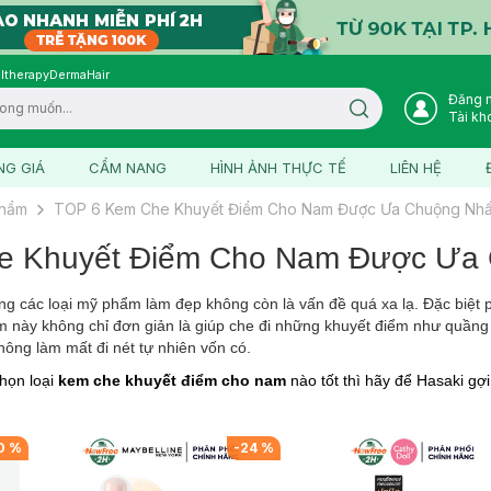
ltherapy
DermaHair
Đăng 
Search icon
Tài kh
NG GIÁ
CẨM NANG
HÌNH ẢNH THỰC TẾ
LIÊN HỆ
phẩm
TOP 6 Kem Che Khuyết Điểm Cho Nam Được Ưa Chuộng Nhấ
e Khuyết Điểm Cho Nam Được Ưa 
ng các loại mỹ phẩm làm đẹp không còn là vấn đề quá xa lạ. Đặc biệt p
 này không chỉ đơn giản là giúp che đi những khuyết điểm như quầng
ông làm mất đi nét tự nhiên vốn có.
họn loại
kem che khuyết điểm cho nam
nào tốt thì hãy để Hasaki gợ
0
%
-
24
%