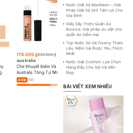
Nước Giặt Xả MaxKleen – Giải
Pháp Giặt Xả 2in1 Tiện Lợi Cho
Gia Đình
Giấy Sấy Thơm Quần Áo
Bounce: Giải pháp ưu việt cho
quần áo mềm mại
Top Nước Xả Vải Downy Thơm
Lâu, Mềm Vải Được Yêu Thích
Nhất
176.000 ₫
172.000 ₫
220.000 ₫
229.000 ₫
australis
L'Oreal
Nước Giặt Comfort: Lựa Chọn
hy
Che Khuyết Điểm Và Tạo Khối
Kem Che Khuyết Điểm L'
Hàng Đầu Cho Sợi Vải Bền
g
Australis Tông Tự Nhiên 7.5ml
Màu Trung Bình Sáng 3
Đẹp
Nude Beige 10ml
(10)
(2)
4.8
4.5
64
%
BÀI VIẾT XEM NHIỀU