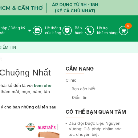
0
nhập
/
Đăng ký
Hệ thống
Bảo
Hỗ trợ
User Icon
Store Icon
Warranty Icon
Phone Icon
Cart I
oản
cửa hàng
hành
khách hàng
ĐIỂM TIN
t
CẨM NANG
Chuộng Nhất
Clinic
hải kể đến là với
kem che
Bạn cần biết
 thâm mắt, mụn, nám, tàn
Điểm tin
i ý cho bạn những cái tên sau
CÓ THỂ BẠN QUAN TÂM
Dầu Gội Dược Liệu Nguyên
-
20
%
Vương: Giải pháp chăm sóc
tóc chuyên biệt