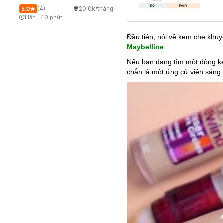
(4)
20.0k/tháng
5.0
1 lần
|
40 phút
Timer Gray Icon
Đầu tiên, nói về kem che khu
Maybelline
.
Nếu bạn đang tìm một dòng k
chắn là một ứng cử viên sáng