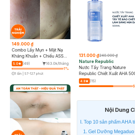
149.000 ₫
Combo Lấy Mụn + Mặt Nạ
112.000 ₫
131.000 ₫
213.000 ₫
240.000 ₫
Kháng Khuẩn + Chiếu ASSH
Milaganics
Nature Republic
(Trải nghiệm)
(49)
163.0k/tháng
5.0
Toner Milaganics Hoa Cúc &
Nước Tẩy Trang Nature
1
%
AHA Ngừa Mụn, Giảm Dầu
Republic Chiết Xuất AHA 50
1 lần
|
57-127 phút
Timer Gray Icon
250ml
(17)
33/tháng
(15)
4.8
4.8
64
%
Bill Milaganics từ 150K Tặng Bột
Diếp Cá Milaganics Giảm Mụn, Mờ
Vết Thâm 100g (SL Có Hạn)
Nội Dung Ch
I. Top 10 sản phẩm AHA t
1. Gel Dưỡng Megaduo