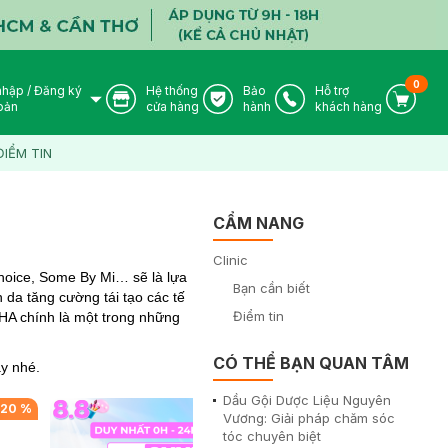
0
nhập
/
Đăng ký
Hệ thống
Bảo
Hỗ trợ
User Icon
Store Icon
Warranty Icon
Phone Icon
Cart I
oản
cửa hàng
hành
khách hàng
ĐIỂM TIN
CẨM NANG
Clinic
hoice, Some By Mi… sẽ là lựa
Bạn cần biết
h da tăng cường tái tạo các tế
Điểm tin
HA chính là một trong những
CÓ THỂ BẠN QUAN TÂM
y nhé.
Dầu Gội Dược Liệu Nguyên
-
20
%
-
39
%
Vương: Giải pháp chăm sóc
tóc chuyên biệt