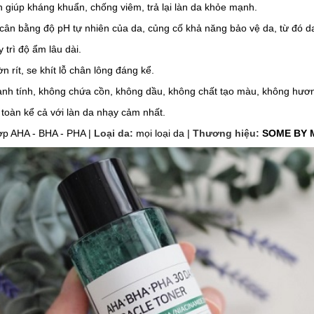
 giúp kháng khuẩn, chống viêm, trả lại làn da khỏe mạnh.
 cân bằng độ pH tự nhiên của da, củng cố khả năng bảo vệ da, từ đó 
rì độ ẩm lâu dài.
rít, se khít lỗ chân lông đáng kể.
ành tính, không chứa cồn, không dầu, không chất tạo màu, không hươn
toàn kể cả với làn da nhạy cảm nhất.
ợp AHA - BHA - PHA
|
Loại da:
mọi loại da |
Thương hiệu:
SOME BY 