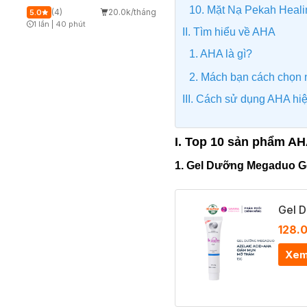
10. Mặt Nạ Pekah Heali
(4)
20.0k/tháng
5.0
1 lần
|
40 phút
II. Tìm hiểu về AHA
Timer Gray Icon
1. AHA là gì?
2. Mách bạn cách chọn
III. Cách sử dụng AHA hi
I. Top 10 sản phẩm AH
1. Gel Dưỡng Megaduo G
Gel 
128.
Xem