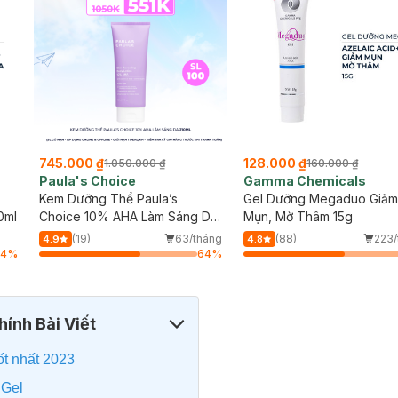
745.000 ₫
128.000 ₫
1.050.000 ₫
160.000 ₫
Paula's Choice
Gamma Chemicals
Kem Dưỡng Thể Paula’s
Gel Dưỡng Megaduo Giả
0ml
Choice 10% AHA Làm Sáng Da
Mụn, Mờ Thâm 15g
210ml
(19)
63/tháng
(88)
223/
4.9
4.8
64
%
64
%
ính Bài Viết
ốt nhất 2023
 Gel