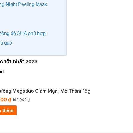
ng Night Peeling Mask
 nồng độ AHA phù hợp
ệu quả
A tốt nhất
2023
el
Dưỡng Megaduo Giảm Mụn, Mờ Thâm 15g
000 ₫
160.000 ₫
 thêm