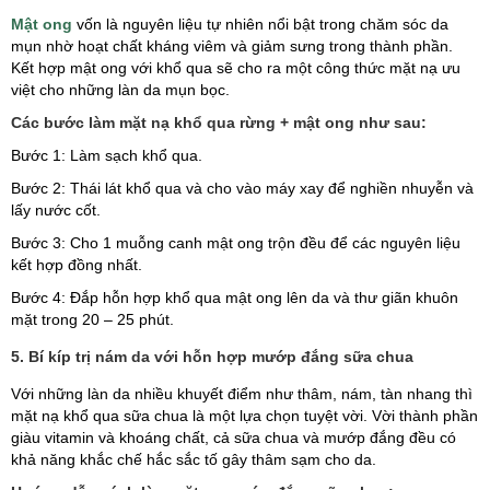
Mật ong
vốn là nguyên liệu tự nhiên nổi bật trong chăm sóc da
mụn nhờ hoạt chất kháng viêm và giảm sưng trong thành phần.
Kết hợp mật ong với khổ qua sẽ cho ra một công thức mặt nạ ưu
việt cho những làn da mụn bọc.
Các bước làm mặt nạ khổ qua rừng + mật ong như sau:
Bước 1: Làm sạch khổ qua.
Bước 2: Thái lát khổ qua và cho vào máy xay để nghiền nhuyễn và
lấy nước cốt.
Bước 3: Cho 1 muỗng canh mật ong trộn đều để các nguyên liệu
kết hợp đồng nhất.
Bước 4: Đắp hỗn hợp khổ qua mật ong lên da và thư giãn khuôn
mặt trong 20 – 25 phút.
5. Bí kíp trị nám da với hỗn hợp mướp đắng sữa chua
Với những làn da nhiều khuyết điểm như thâm, nám, tàn nhang thì
mặt nạ khổ qua sữa chua là một lựa chọn tuyệt vời. Vời thành phần
giàu vitamin và khoáng chất, cả sữa chua và mướp đắng đều có
khả năng khắc chế hắc sắc tố gây thâm sạm cho da.