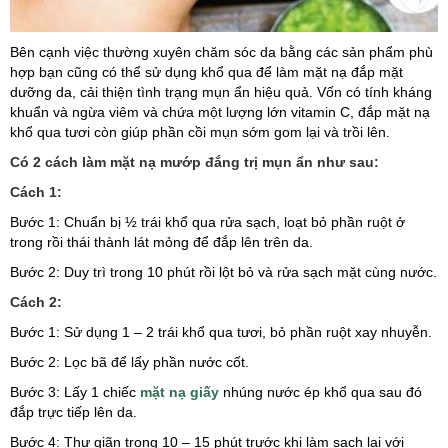
Bên cạnh việc thường xuyên chăm sóc da bằng các sản phẩm phù
hợp bạn cũng có thể sử dụng khổ qua để làm mặt nạ đắp mặt
dưỡng da, cải thiện tình trạng mụn ẩn hiệu quả. Vốn có tính kháng
khuẩn và ngừa viêm và chứa một lượng lớn vitamin C, đắp mặt nạ
khổ qua tươi còn giúp phần cồi mụn sớm gom lại và trồi lên.
Có 2 cách làm mặt nạ mướp đắng trị mụn ẩn như sau:
Cách 1:
Bước 1: Chuẩn bị ½ trái khổ qua rửa sạch, loạt bỏ phần ruột ở
trong rồi thái thành lát mỏng để đắp lên trên da.
Bước 2: Duy trì trong 10 phút rồi lột bỏ và rửa sạch mặt cùng nước.
Cách 2:
Bước 1: Sử dụng 1 – 2 trái khổ qua tươi, bỏ phần ruột xay nhuyễn.
Bước 2: Lọc bã để lấy phần nước cốt.
Bước 3: Lấy 1 chiếc
mặt nạ giấy
nhúng nước ép khổ qua sau đó
đắp trực tiếp lên da.
Bước 4: Thư giãn trong 10 – 15 phút trước khi làm sạch lại với