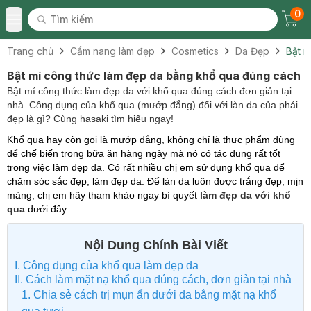
0
Tìm kiếm
Chec
Tìm kiếm
Toggle Menu
Trang chủ
Cẩm nang làm đẹp
Cosmetics
Da Đẹp
Bật m
Bật mí công thức làm đẹp da bằng khổ qua đúng cách
Bật mí công thức làm đẹp da với khổ qua đúng cách đơn giản tại
nhà. Công dụng của khổ qua (mướp đắng) đối với làn da của phái
đẹp là gì? Cùng hasaki tìm hiểu ngay!
Khổ qua hay còn gọi là mướp đắng, không chỉ là thực phẩm dùng
để chế biến trong bữa ăn hàng ngày mà nó có tác dụng rất tốt
trong việc làm đẹp da. Có rất nhiều chị em sử dụng khổ qua để
chăm sóc sắc đẹp, làm đẹp da. Để làn da luôn được trắng đẹp, mịn
màng, chị em hãy tham khảo ngay bí quyết
làm đẹp da với khổ
qua
dưới đây.
Nội Dung Chính Bài Viết
I. Công dụng của khổ qua làm đẹp da
II. Cách làm mặt nạ khổ qua đúng cách, đơn giản tại nhà
1. Chia sẻ cách trị mụn ẩn dưới da bằng mặt nạ khổ