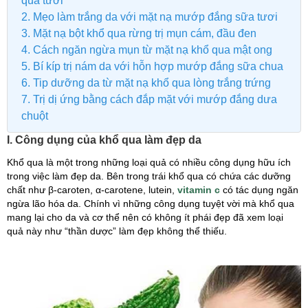
qua tươi
2. Mẹo làm trắng da với mặt nạ mướp đắng sữa tươi
3. Mặt nạ bột khổ qua rừng trị mụn cám, đầu đen
4. Cách ngăn ngừa mụn từ mặt nạ khổ qua mật ong
5. Bí kíp trị nám da với hỗn hợp mướp đắng sữa chua
6. Tip dưỡng da từ mặt nạ khổ qua lòng trắng trứng
7. Trị dị ứng bằng cách đắp mặt với mướp đắng dưa
chuột
I. Công dụng của khổ qua làm đẹp da
Khổ qua là một trong những loại quả có nhiều công dụng hữu ích
trong việc làm đẹp da. Bên trong trái khổ qua có chứa các dưỡng
chất như β-caroten, α-carotene, lutein,
vitamin c
có tác dụng ngăn
ngừa lão hóa da. Chính vì những công dụng tuyệt vời mà khổ qua
mang lại cho da và cơ thể nên có không ít phái đẹp đã xem loại
quả này như “thần dược” làm đẹp không thể thiếu.