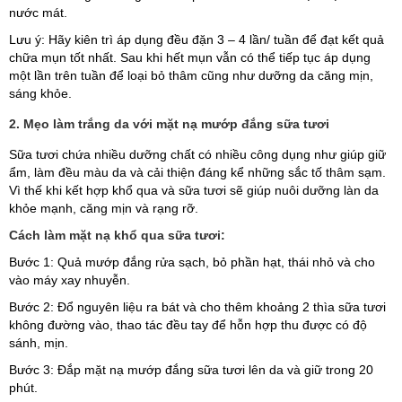
nước mát.
Lưu ý: Hãy kiên trì áp dụng đều đặn 3 – 4 lần/ tuần để đạt kết quả
chữa mụn tốt nhất. Sau khi hết mụn vẫn có thể tiếp tục áp dụng
một lần trên tuần để loại bỏ thâm cũng như dưỡng da căng mịn,
sáng khỏe.
2. Mẹo làm trắng da với mặt nạ mướp đắng sữa tươi
Sữa tươi chứa nhiều dưỡng chất có nhiều công dụng như giúp giữ
ẩm, làm đều màu da và cải thiện đáng kể những sắc tố thâm sạm.
Vì thế khi kết hợp khổ qua và sữa tươi sẽ giúp nuôi dưỡng làn da
khỏe mạnh, căng mịn và rạng rỡ.
Cách làm mặt nạ khổ qua sữa tươi:
Bước 1: Quả mướp đắng rửa sạch, bỏ phần hạt, thái nhỏ và cho
vào máy xay nhuyễn.
Bước 2: Đổ nguyên liệu ra bát và cho thêm khoảng 2 thìa sữa tươi
không đường vào, thao tác đều tay để hỗn hợp thu được có độ
sánh, mịn.
Bước 3: Đắp mặt nạ mướp đắng sữa tươi lên da và giữ trong 20
phút.