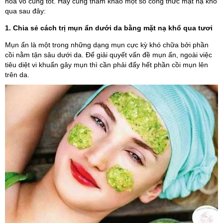
hóa vô cùng tốt. Hãy cùng tham khảo một số công thức mặt nạ khổ
qua sau đây:
1. Chia sẻ cách trị mụn ẩn dưới da bằng mặt nạ khổ qua tươi
Mụn ẩn là một trong những dạng mụn cực kỳ khó chữa bởi phần
cồi nằm tận sâu dưới da. Để giải quyết vấn đề mụn ẩn, ngoài việc
tiêu diệt vi khuẩn gây mụn thì cần phải đẩy hết phần cồi mụn lên
trên da.