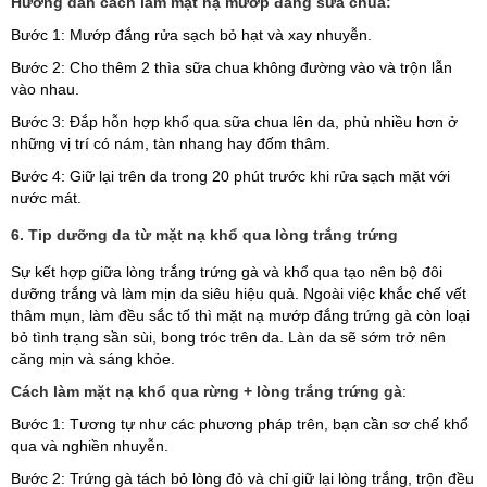
Hướng dẫn cách làm mặt nạ mướp đắng sữa chua:
Bước 1: Mướp đắng rửa sạch bỏ hạt và xay nhuyễn.
Bước 2: Cho thêm 2 thìa sữa chua không đường vào và trộn lẫn
vào nhau.
Bước 3: Đắp hỗn hợp khổ qua sữa chua lên da, phủ nhiều hơn ở
những vị trí có nám, tàn nhang hay đốm thâm.
Bước 4: Giữ lại trên da trong 20 phút trước khi rửa sạch mặt với
nước mát.
6. Tip dưỡng da từ mặt nạ khổ qua lòng trắng trứng
Sự kết hợp giữa lòng trắng trứng gà và khổ qua tạo nên bộ đôi
dưỡng trắng và làm mịn da siêu hiệu quả. Ngoài việc khắc chế vết
thâm mụn, làm đều sắc tố thì mặt nạ mướp đắng trứng gà còn loại
bỏ tình trạng sần sùi, bong tróc trên da. Làn da sẽ sớm trở nên
căng mịn và sáng khỏe.
Cách làm mặt nạ khổ qua rừng + lòng trắng trứng gà
:
Bước 1: Tương tự như các phương pháp trên, bạn cần sơ chế khổ
qua và nghiền nhuyễn.
Bước 2: Trứng gà tách bỏ lòng đỏ và chỉ giữ lại lòng trắng, trộn đều