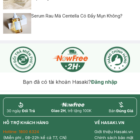
Serum Rau Má Centella Có Đẩy Mụn Không?
Bạn đã có tài khoản Hasaki?
Đăng nhập
return
nowfree
price
HỖ TRỢ KHÁCH HÀNG
VỀ HASAKI.VN
Hotline:
1800 6324
Giới thiệu Hasaki.vn
(Miễn phí , 08-22h kể cả T7, CN)
Chính sách bảo mật