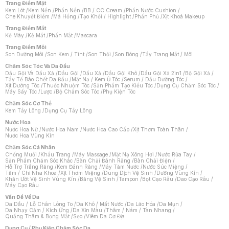
Trang Điểm Mặt
Kem Lót
/
Kem Nền
/
Phấn Nền
/
BB / CC Cream
/
Phấn Nước Cushion
/
Che Khuyết Điểm
/
Má Hồng
/
Tạo Khối / Highlight
/
Phấn Phủ
/
Xịt Khoá Makeup
Trang Điểm Mắt
Kẻ Mày
/
Kẻ Mắt
/
Phấn Mắt
/
Mascara
Trang Điểm Môi
Son Dưỡng Môi
/
Son Kem / Tint
/
Son Thỏi
/
Son Bóng
/
Tẩy Trang Mắt / Môi
Chăm Sóc Tóc Và Da Đầu
Dầu Gội Và Dầu Xả
/
Dầu Gội
/
Dầu Xả
/
Dầu Gội Khô
/
Dầu Gội Xả 2in1
/
Bộ Gội Xả
/
Tẩy Tế Bào Chết Da Đầu
/
Mặt Nạ / Kem Ủ Tóc
/
Serum / Dầu Dưỡng Tóc
/
Xịt Dưỡng Tóc
/
Thuốc Nhuộm Tóc
/
Sản Phẩm Tạo Kiểu Tóc
/
Dụng Cụ Chăm Sóc Tóc
/
Máy Sấy Tóc
/
Lược
/
Bộ Chăm Sóc Tóc
/
Phụ Kiện Tóc
Chăm Sóc Cơ Thể
Kem Tẩy Lông
/
Dụng Cụ Tẩy Lông
Nước Hoa
Nước Hoa Nữ
/
Nước Hoa Nam
/
Nước Hoa Cao Cấp
/
Xịt Thơm Toàn Thân
/
Nước Hoa Vùng Kín
Chăm Sóc Cá Nhân
Chống Muỗi
/
Khẩu Trang
/
Máy Massage
/
Mặt Nạ Xông Hơi
/
Nước Rửa Tay
/
Sản Phẩm Chăm Sóc Khác
/
Bàn Chải Đánh Răng
/
Bàn Chải Điện
/
Hỗ Trợ Trắng Răng
/
Kem Đánh Răng
/
Máy Tăm Nước
/
Nước Súc Miệng
/
Tăm / Chỉ Nha Khoa
/
Xịt Thơm Miệng
/
Dung Dịch Vệ Sinh
/
Dưỡng Vùng Kín
/
Khăn Ướt Vệ Sinh Vùng Kín
/
Băng Vệ Sinh
/
Tampon
/
Bọt Cạo Râu
/
Dao Cạo Râu
/
Máy Cạo Râu
Chat i
Vấn Đề Về Da
Da Dầu / Lỗ Chân Lông To
/
Da Khô / Mất Nước
/
Da Lão Hóa
/
Da Mụn
/
Da Nhạy Cảm / Kích Ứng
/
Da Xỉn Màu
/
Thâm / Nám / Tàn Nhang
/
Quầng Thâm & Bọng Mắt
/
Sẹo
/
Viêm Da Cơ Địa
Dụng Cụ / Phụ Kiện Chăm Sóc Da