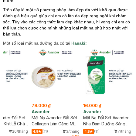
nước.
Trên đây là một số phương pháp
làm đẹp da với khổ qua
được
đánh giá hiệu quả giúp chị em có làn da đẹp rạng ngời khi chăm
sóc. Tùy vào các công thức làm đẹp khác nhau, hi vọng chị em có
thể lựa chọn được cho mình những loại mặt nạ phù hợp nhất với
bản thân.
Một số loại mặt nạ dưỡng da có tại
Hasaki:
79.000 ₫
16.000 ₫
Avander
Avander
ander Đất Sét
Mặt Nạ Avander Đất Sét
Mặt Nạ Đất Sét Avander
e Khít Lỗ Chân
Collagen Làm Căng Mịn
Nha Đam Dưỡng Sáng,
Da 110g
Dịu Da 15ml
20/tháng
(11)
3/tháng
(11)
7/tháng
4.8
4.8