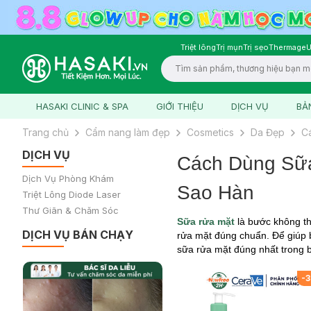
Triệt lông
Trị mụn
Trị sẹo
Thermage
U
Logo
HASAKI CLINIC & SPA
GIỚI THIỆU
DỊCH VỤ
BẢ
Trang chủ
Cẩm nang làm đẹp
Cosmetics
Da Đẹp
C
DỊCH VỤ
Cách Dùng Sữ
Dịch Vụ Phòng Khám
Sao Hàn
Triệt Lông Diode Laser
Thư Giãn & Chăm Sóc
Sữa rửa mặt
là bước không th
DỊCH VỤ BÁN CHẠY
rửa mặt đúng chuẩn. Để giúp b
sữa rửa mặt đúng nhất trong b
-
3