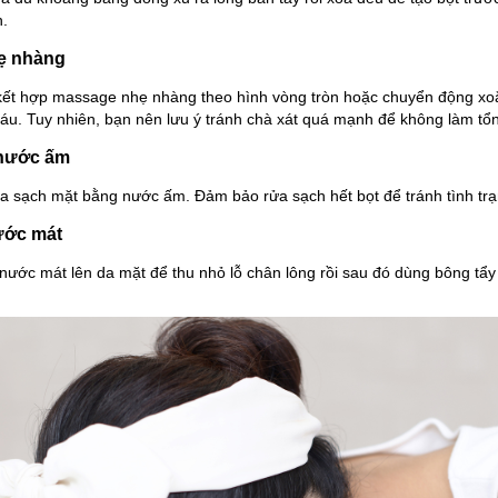
n.
ẹ nhàng
 kết hợp massage nhẹ nhàng theo hình vòng tròn hoặc chuyển động xo
áu. Tuy nhiên, bạn nên lưu ý tránh chà xát quá mạnh để không làm tổ
 nước ấm
a sạch mặt bằng nước ấm. Đảm bảo rửa sạch hết bọt để tránh tình trạ
nước mát
nước mát lên da mặt để thu nhỏ lỗ chân lông rồi sau đó dùng bông tẩ