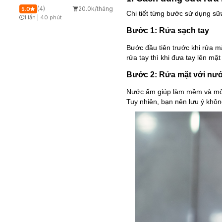
(4)
20.0k/tháng
5.0
Chi tiết từng bước sử dụng s
1 lần
|
40 phút
Timer Gray Icon
Bước 1: Rửa sạch tay
Bước đầu tiên trước khi rửa mặ
rửa tay thì khi đưa tay lên mặ
Bước 2: Rửa mặt với nư
Nước ấm giúp làm mềm và mở ra
Tuy nhiên, bạn nên lưu ý khô