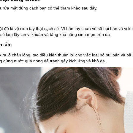
ữa rửa mặt đúng cách bạn có thể tham khảo sau đây.
t đó là vệ sinh tay thật sạch sẽ. Vì bàn tay chứa vô số bụi bẩn và vi
t sẽ làm lây lan vi khuẩn và tăng khả năng sinh mụn trên da.
ớc ấm
 lỗ chân lông, tạo điều kiện thuận lợi cho việc loại bỏ bụi bẩn và bã 
ng dùng nước quá nóng để tránh gây kích ứng và khô da.