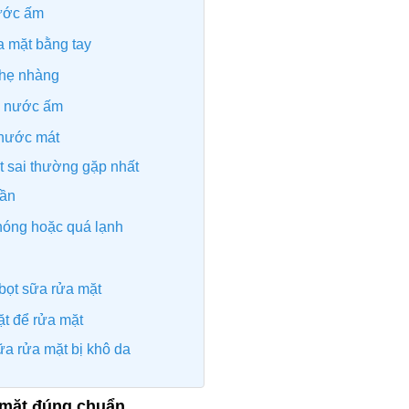
ước ấm
a mặt bằng tay
hẹ nhàng
g nước ấm
 nước mát
t sai thường gặp nhất
lần
nóng hoặc quá lạnh
bọt sữa rửa mặt
ặt để rửa mặt
ữa rửa mặt bị khô da
 mặt đúng chuẩn