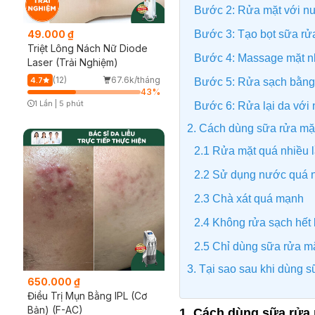
Bước 2: Rửa mặt với n
Bước 3: Tạo bọt sữa rử
49.000 ₫
Triệt Lông Nách Nữ Diode
Bước 4: Massage mặt n
Laser (Trải Nghiệm)
(12)
67.6k/tháng
4.7
Bước 5: Rửa sạch bằn
43
%
1 Lần
|
5 phút
Bước 6: Rửa lại da với
Timer Gray Icon
2. Cách dùng sữa rửa mặ
2.1 Rửa mặt quá nhiều 
2.2 Sử dụng nước quá 
2.3 Chà xát quá mạnh
2.4 Không rửa sạch hết 
2.5 Chỉ dùng sữa rửa m
3. Tại sao sau khi dùng s
650.000 ₫
Điều Trị Mụn Bằng IPL (Cơ
Bản) (F-AC)
1. Cách dùng sữa rửa