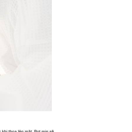
 khi thoa lên mặt. Bọt mịn sẽ