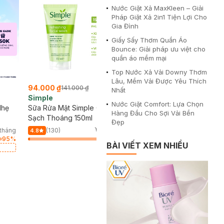
Nước Giặt Xả MaxKleen – Giải
Pháp Giặt Xả 2in1 Tiện Lợi Cho
Gia Đình
Giấy Sấy Thơm Quần Áo
Bounce: Giải pháp ưu việt cho
quần áo mềm mại
Top Nước Xả Vải Downy Thơm
Lâu, Mềm Vải Được Yêu Thích
94.000 ₫
141.000 ₫
Nhất
Simple
Nước Giặt Comfort: Lựa Chọn
Nhẹ
Sữa Rửa Mặt Simple Giúp Da
Hàng Đầu Cho Sợi Vải Bền
Sạch Thoáng 150ml
Đẹp
tháng
(130)
360/tháng
4.8
95
%
2
%
BÀI VIẾT XEM NHIỀU
50K