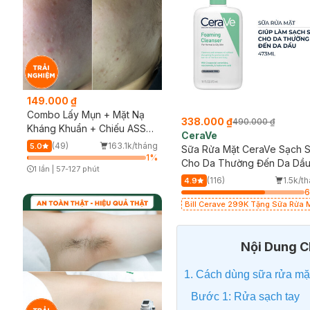
149.000 ₫
Combo Lấy Mụn + Mặt Nạ
338.000 ₫
490.000 ₫
Kháng Khuẩn + Chiếu ASSH
CeraVe
(Trải nghiệm)
(49)
163.1k/tháng
5.0
Sữa Rửa Mặt CeraVe Sạch 
1
%
Cho Da Thường Đến Da Dầ
1 lần
|
57-127 phút
473ml
Timer Gray Icon
(116)
1.5k/t
4.9
Bill Cerave 299K Tặng Sữa Rửa 
Cerave 30ml (SL có hạn)
Nội Dung Ch
1. Cách dùng sữa rửa mặ
Bước 1: Rửa sạch tay