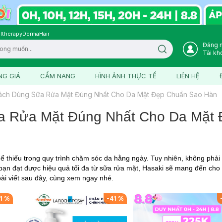
ltherapy
DermaHair
Đăng 
Search icon
Tài kh
NG GIÁ
CẨM NANG
HÌNH ẢNH THỰC TẾ
LIÊN HỆ
ách Dùng Sữa Rửa Mặt Đúng Nhất Cho Da Mặt Đẹp Chuẩn Sao Hàn
a Rửa Mặt Đúng Nhất Cho Da Mặt
ể thiếu trong quy trình chăm sóc da hằng ngày. Tuy nhiên, không phải
ạn đạt được hiệu quả tối đa từ sữa rửa mặt, Hasaki sẽ mang đến cho b
ài viết sau đây, cùng xem ngay nhé.
1
%
-
41
%