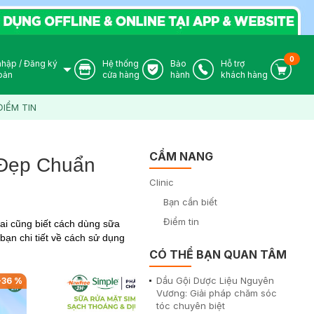
0
nhập
/
Đăng ký
Hệ thống
Bảo
Hỗ trợ
User Icon
Store Icon
Warranty Icon
Phone Icon
Cart I
oản
cửa hàng
hành
khách hàng
ĐIỂM TIN
CẨM NANG
 Đẹp Chuẩn
Clinic
Bạn cần biết
Điểm tin
 ai cũng biết cách dùng sữa
ạn chi tiết về cách sử dụng
CÓ THỂ BẠN QUAN TÂM
Dầu Gội Dược Liệu Nguyên
-
36
%
-
33
%
Vương: Giải pháp chăm sóc
tóc chuyên biệt