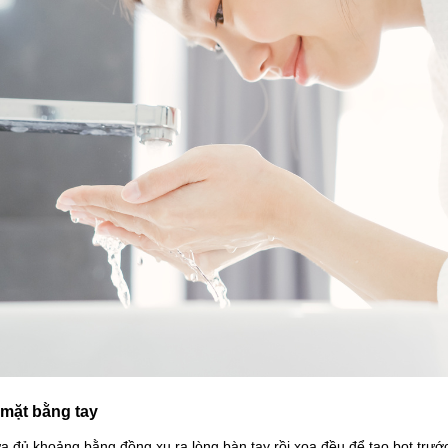
 mặt bằng tay
 đủ khoảng bằng đồng xu ra lòng bàn tay rồi xoa đều để tạo bọt trước