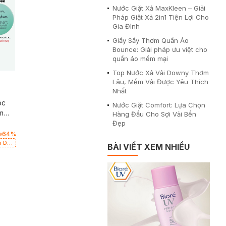
Nước Giặt Xả MaxKleen – Giải
Pháp Giặt Xả 2in1 Tiện Lợi Cho
Gia Đình
Giấy Sấy Thơm Quần Áo
Bounce: Giải pháp ưu việt cho
quần áo mềm mại
Top Nước Xả Vải Downy Thơm
Lâu, Mềm Vải Được Yêu Thích
Nhất
óc
Nước Giặt Comfort: Lựa Chọn
om
Hàng Đầu Cho Sợi Vải Bền
Đẹp
64
%
m Dầu
BÀI VIẾT XEM NHIỀU
có