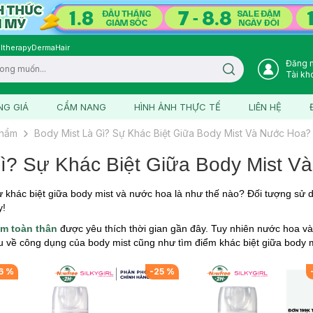
ltherapy
DermaHair
Đăng 
Search icon
Tài kh
NG GIÁ
CẨM NANG
HÌNH ẢNH THỰC TẾ
LIÊN HỆ
phẩm
Body Mist Là Gì? Sự Khác Biệt Giữa Body Mist Và Nước Hoa?
Gì? Sự Khác Biệt Giữa Body Mist 
sự khác biệt giữa body mist và nước hoa là như thế nào? Đối tượng sử
y!
ơm toàn thân
được yêu thích thời gian gần đây. Tuy nhiên nước hoa v
u về công dụng của body mist cũng như tìm điểm khác biệt giữa body 
6
%
-
25
%