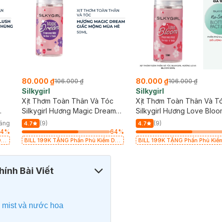
80.000 ₫
80.000 ₫
106.000 ₫
106.000 ₫
Silkygirl
Silkygirl
Xịt Thơm Toàn Thân Và Tóc
Xịt Thơm Toàn Thân Và T
Silkygirl Hương Magic Dream
Silkygirl Hương Love Blo
50ml
50ml
háng
(9)
(9)
4.7
4.7
64
%
64
%
Dầu
BILL 199K TẶNG Phấn Phủ Kiềm Dầu
BILL 199K TẶNG Phấn Phủ Kiề
Không Màu 7g trị giá 198K (SL có
Không Màu 7g trị giá 198K (SL 
hạn)
hạn)
ính Bài Viết
y mist và nước hoa