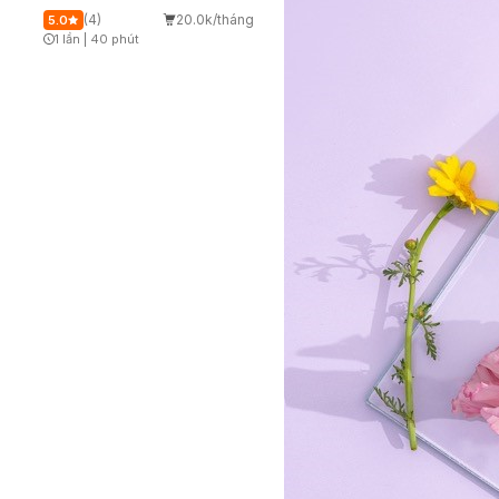
(4)
20.0k/tháng
5.0
1 lần
|
40 phút
Timer Gray Icon