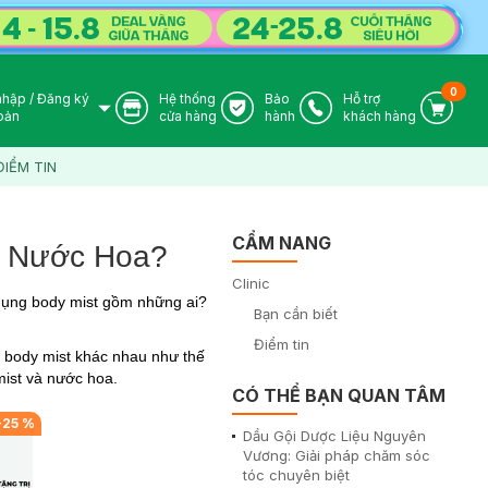
0
nhập
/
Đăng ký
Hệ thống
Bảo
Hỗ trợ
User Icon
Store Icon
Warranty Icon
Phone Icon
Cart I
oản
cửa hàng
hành
khách hàng
ĐIỂM TIN
CẨM NANG
Và Nước Hoa?
Clinic
 dụng body mist gồm những ai?
Bạn cần biết
Điểm tin
à body mist khác nhau như thế
mist và nước hoa.
CÓ THỂ BẠN QUAN TÂM
-
25
%
Dầu Gội Dược Liệu Nguyên
Vương: Giải pháp chăm sóc
tóc chuyên biệt