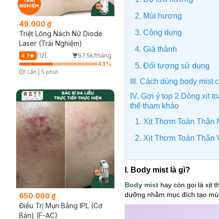
2. Mùi hương
49.000 ₫
3. Công dụng
Triệt Lông Nách Nữ Diode
Laser (Trải Nghiệm)
4. Giá thành
(12)
67.5k/tháng
4.7
43
%
5. Đối tượng sử dụng
1 Lần
|
5 phút
Timer Gray Icon
III. Cách dùng body mist
IV. Gợi ý top 2 Dòng xịt 
thể tham khảo
1. Xịt Thơm Toàn Thân 
2. Xịt Thơm Toàn Thân V
I. Body mist là gì?
Body mist
hay còn gọi là xịt
dưỡng
nhằm mục đích tạo mùi
650.000 ₫
Điều Trị Mụn Bằng IPL (Cơ
Bản) (F-AC)