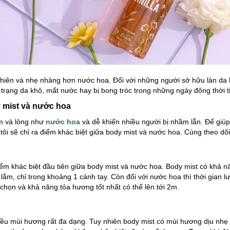
hiên và nhẹ nhàng hơn nước hoa. Đối với những người sở hữu làn da 
h trạng da khô, mất nước hay bị bong tróc trong những ngày đông thời t
y mist và nước hoa
m và lỏng như
nước hoa
và dễ khiến nhiều người bị nhầm lẫn. Để giúp 
ôi sẽ chỉ ra điểm khác biệt giữa body mist và nước hoa. Cùng theo dõi
iểm khác biệt đầu tiên giữa body mist và nước hoa. Body mist có khả n
ắm, chỉ trong khoảng 1 cánh tay. Còn đối với nước hoa thì thời gian l
 chọn và khả năng tỏa hương tốt nhất có thể lên tới 2m.
iều mùi hương rất đa dạng. Tuy nhiên body mist có mùi hương dịu n