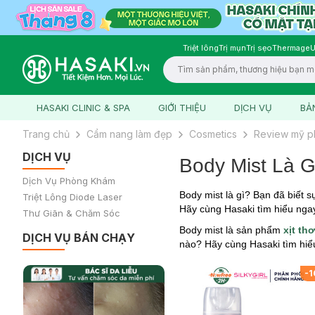
Triệt lông
Trị mụn
Trị sẹo
Thermage
U
Logo
HASAKI CLINIC & SPA
GIỚI THIỆU
DỊCH VỤ
BẢ
Trang chủ
Cẩm nang làm đẹp
Cosmetics
Review mỹ 
DỊCH VỤ
Body Mist Là 
Dịch Vụ Phòng Khám
Body mist là gì? Bạn đã biết 
Triệt Lông Diode Laser
Hãy cùng Hasaki tìm hiểu nga
Thư Giãn & Chăm Sóc
Body mist là sản phẩm
xịt th
DỊCH VỤ BÁN CHẠY
nào? Hãy cùng Hasaki tìm hiể
-
1