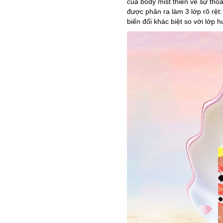
của body mist thiên về sự th
được phân ra làm 3 lớp rõ rệ
biến đổi khác biệt so với lớp 