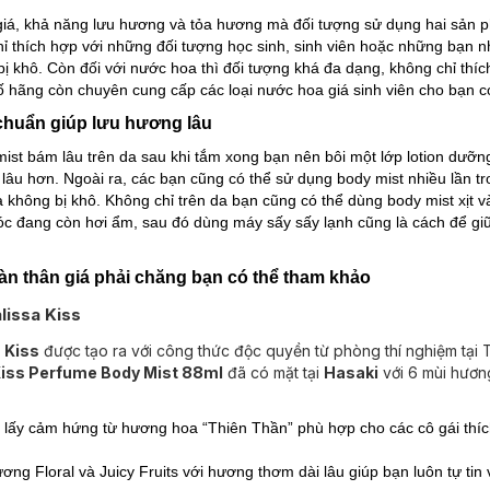
 giá, khả năng lưu hương và tỏa hương mà đối tượng sử dụng hai sản
ỉ thích hợp với những đối tượng học sinh, sinh viên hoặc những bạn 
bị khô. Còn đối với nước hoa thì đối tượng khá đa dạng, không chỉ thí
 số hãng còn chuyên cung cấp các loại nước hoa giá sinh viên cho bạn c
 chuẩn giúp lưu hương lâu
st bám lâu trên da sau khi tắm xong bạn nên bôi một lớp lotion dưỡng
âu hơn. Ngoài ra, các bạn cũng có thể sử dụng body mist nhiều lần t
không bị khô. Không chỉ trên da bạn cũng có thể dùng body mist xịt 
 tóc đang còn hơi ẩm, sau đó dùng máy sấy sấy lạnh cũng là cách để 
toàn thân giá phải chăng bạn có thể tham khảo
lissa Kiss
 Kiss
được tạo ra với công thức độc quyền từ phòng thí nghiệm tại 
iss Perfume Body Mist 88ml
đã có mặt tại
Hasaki
với 6 mùi hươn
lấy cảm hứng từ hương hoa “Thiên Thần” phù hợp cho các cô gái thí
ơng Floral và Juicy Fruits với hương thơm dài lâu giúp bạn luôn tự tin 