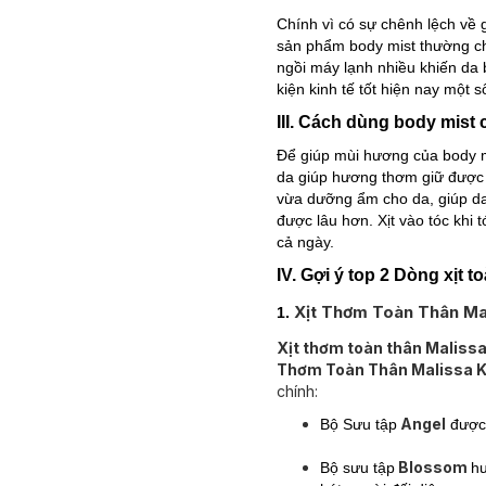
Chính vì có sự chênh lệch về
sản phẩm body mist thường ch
ngồi máy lạnh nhiều khiến da 
kiện kinh tế tốt hiện nay một
III. Cách dùng body mist
Để giúp mùi hương của body mi
da giúp hương thơm giữ được l
vừa dưỡng ẩm cho da, giúp da 
được lâu hơn. Xịt vào tóc khi
cả ngày.
IV. Gợi ý top 2 Dòng xịt 
Xịt Thơm Toàn Thân Ma
1.
Xịt thơm toàn thân Malissa
Thơm Toàn Thân Malissa K
chính:
Angel
Bộ Sưu tập
được 
Blossom
Bộ sưu tập
hư