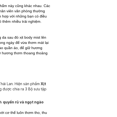
 phẩm này cũng khác nhau. Các
nhân viên văn phòng thường
ch hợp với những bạn có điều
ó thêm nhiều trải nghiệm.
 da sau đó xịt body mist lên
rong ngày để vừa thơm mát lại
vào quần áo, để giữ hương
giữ hương thơm thoang thoảng
Thái Lan. Hiện sản phẩm
Xịt
g được chia ra 3 Bộ sưu tập
quyến rũ và ngọt ngào
ch
với cơ thể luôn thơm tho, thu