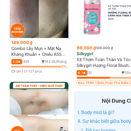
149.000 ₫
89.000 ₫
106.000 ₫
Combo Lấy Mụn + Mặt Nạ
Silkygirl
Kháng Khuẩn + Chiếu ASSH
Xịt Thơm Toàn Thân Và Tóc
(Trải nghiệm)
(49)
162.9k/tháng
5.0
Silkygirl Hương Floral Blush
1
%
50ml
1 lần
|
57-127 phút
(9)
1/t
4.7
Timer Gray Icon
BILL 199K TẶNG Phấn Phủ Kiềm 
Không Màu 7g trị giá 198K (SL có
hạn)
Nội Dung Ch
I. Body mist là gì?
II. Sự khác biệt giữa bod
1. Độ lưu hương