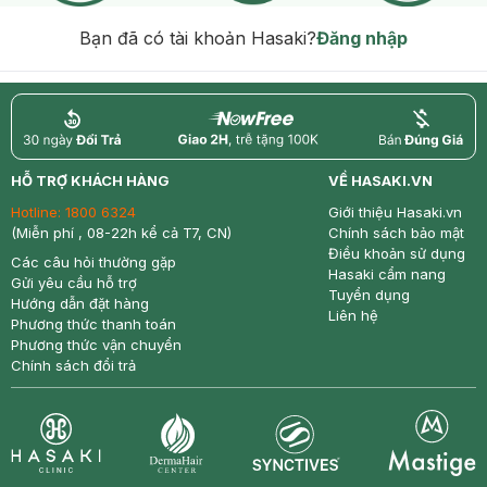
Bạn đã có tài khoản Hasaki?
Đăng nhập
return
nowfree
price
HỖ TRỢ KHÁCH HÀNG
VỀ HASAKI.VN
Hotline:
1800 6324
Giới thiệu Hasaki.vn
(Miễn phí , 08-22h kể cả T7, CN)
Chính sách bảo mật
Điều khoản sử dụng
Các câu hỏi thường gặp
Hasaki cẩm nang
Gửi yêu cầu hỗ trợ
Tuyển dụng
Hướng dẫn đặt hàng
Liên hệ
Phương thức thanh toán
Phương thức vận chuyển
Chính sách đổi trả
Synctives
Clinic
Dermahair