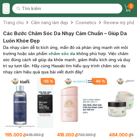
0
Tìm kiếm
Chec
Tìm kiếm
Toggle Menu
Trang chủ
Cẩm nang làm đẹp
Cosmetics
Review mỹ phẩ
Các Bước Chăm Sóc Da Nhạy Cảm Chuẩn – Giúp Da
Luôn Khỏe Đẹp
Da nhạy cảm dễ bị kích ứng, mẩn đỏ và phản ứng mạnh với môi
trường hoặc sản phẩm
chăm sóc da
không phù hợp. Việc chăm
sóc đúng cách sẽ giúp da khỏe mạnh, giảm thiểu kích ứng và duy
trì sự tươi tắn. Hãy cùng Hasaki tìm hiểu quy trình chăm sóc da
nhạy cảm hiệu quả qua bài viết dưới đây!
-
55
%
-
40
%
195.000 ₫
418.000 ₫
484.000 ₫
435.000 ₫
702.000 ₫
52