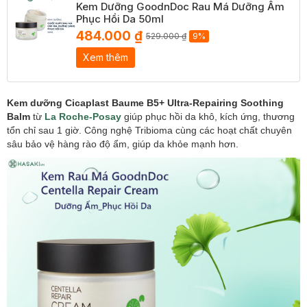
Kem Dưỡng GoodnDoc Rau Má Dưỡng Ẩm
Phục Hồi Da 50ml
484.000 ₫
529.000 ₫
9%
Xem thêm
Kem dưỡng Cicaplast Baume B5+ Ultra-Repairing Soothing
Balm
từ
La Roche-Posay
giúp phục hồi da khô, kích ứng, thương
tổn chỉ sau 1 giờ. Công nghệ Tribioma cùng các hoạt chất chuyên
sâu bảo vệ hàng rào độ ẩm, giúp da khỏe mạnh hơn.