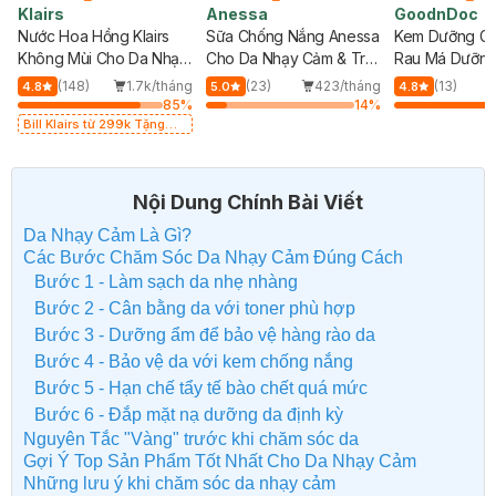
Klairs
Anessa
GoodnDoc
Nước Hoa Hồng Klairs
Sữa Chống Nắng Anessa
Kem Dưỡng G
Không Mùi Cho Da Nhạy
Cho Da Nhạy Cảm & Trẻ
Rau Má Dưỡng
Cảm 180ml
Em 60ml (Mới)
Hồi Da 50ml
(148)
1.7k/tháng
(23)
423/tháng
(13)
4.8
5.0
4.8
85
%
14
%
Bill Klairs từ 299k Tặng
Mặt Nạ Làm Dịu Da & Kiểm
Soát Dầu Nhờn 25ml (SL
Có Hạn)
Nội Dung Chính Bài Viết
Da Nhạy Cảm Là Gì?
Các Bước Chăm Sóc Da Nhạy Cảm Đúng Cách
Bước 1 - Làm sạch da nhẹ nhàng
Bước 2 - Cân bằng da với toner phù hợp
Bước 3 - Dưỡng ẩm để bảo vệ hàng rào da
Bước 4 - Bảo vệ da với kem chống nắng
Bước 5 - Hạn chế tẩy tế bào chết quá mức
Bước 6 - Đắp mặt nạ dưỡng da định kỳ
Nguyên Tắc "Vàng" trước khi chăm sóc da
Gợi Ý Top Sản Phẩm Tốt Nhất Cho Da Nhạy Cảm
Những lưu ý khi chăm sóc da nhạy cảm