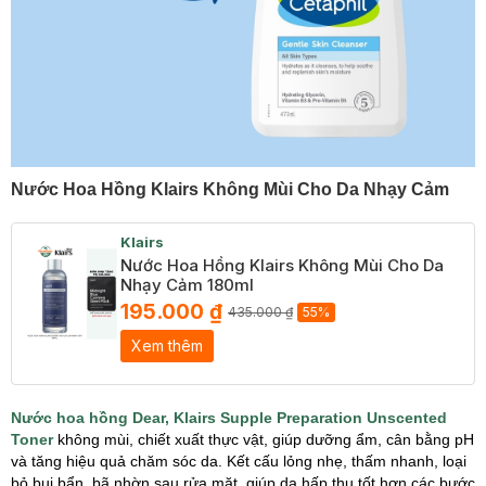
Nước Hoa Hồng Klairs Không Mùi Cho Da Nhạy Cảm
Klairs
Nước Hoa Hồng Klairs Không Mùi Cho Da
Nhạy Cảm 180ml
195.000 ₫
435.000 ₫
55%
Xem thêm
Nước hoa hồng Dear, Klairs Supple Preparation Unscented
Toner
không mùi, chiết xuất thực vật, giúp dưỡng ẩm, cân bằng pH
và tăng hiệu quả chăm sóc da. Kết cấu lỏng nhẹ, thấm nhanh, loại
bỏ bụi bẩn, bã nhờn sau rửa mặt, giúp da hấp thụ tốt hơn các bước