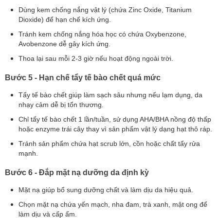
Dùng kem chống nắng vật lý (chứa Zinc Oxide, Titanium
Dioxide) để hạn chế kích ứng.
Tránh kem chống nắng hóa học có chứa Oxybenzone,
Avobenzone dễ gây kích ứng.
Thoa lại sau mỗi 2-3 giờ nếu hoạt động ngoài trời.
Bước 5 - Hạn chế tẩy tế bào chết quá mức
Tẩy tế bào chết giúp làm sạch sâu nhưng nếu lạm dụng, da
nhạy cảm dễ bị tổn thương.
Chỉ tẩy tế bào chết 1 lần/tuần, sử dụng AHA/BHA nồng độ thấp
hoặc enzyme trái cây thay vì sản phẩm vật lý dạng hạt thô ráp.
Tránh sản phẩm chứa hạt scrub lớn, cồn hoặc chất tẩy rửa
mạnh.
Bước 6 - Đắp mặt nạ dưỡng da định kỳ
Mặt nạ giúp bổ sung dưỡng chất và làm dịu da hiệu quả.
Chọn mặt nạ chứa yến mạch, nha đam, trà xanh, mật ong để
làm dịu và cấp ẩm.