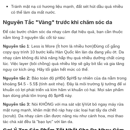
Tránh mặt nạ có hương liệu mạnh, đất sét hút dầu quá nhiều
có thể làm da mất nước.
Nguyên Tắc "Vàng" trước khi chăm sóc da
Để các bước chăm sóc da nhạy cảm đạt hiệu quả, bạn cần thuộc
nằm lòng 3 nguyên tắc cốt tử sau:
Nguyên tắc 1
: Less is More (Ít hơn là nhiều hơn)Đừng cố gắng
copy quy trình 10 bước kiểu Hàn Quốc lên làn da đang yếu ớt. Da
nhạy cảm không đủ khả năng hấp thụ quá nhiều dưỡng chất cùng
lúc. Việc layer (bôi chồng) quá nhiều lớp sẽ gây bít tắc và gia tăng
nguy cơ kích ứng. Hãy tối giản hết mức có thể.
Nguyên tắc 2:
Bảo toàn độ pHĐộ $pH$ tự nhiên của da nằm trong
khoảng $4.5 - 5.5$ (tính axit nhẹ). Đây là môi trường lý tưởng để vi
khuẩn có lợi phát triển và kìm hãm vi khuẩn có hại. Mọi sản phẩm
bạn dùng phải tôn trọng độ $pH$ này.
Nguyên tắc 3:
Nói KHÔNG với ma sát vật lýVứt bỏ ngay máy rửa
mặt rung mạnh, khăn mặt thô ráp hay các loại hạt tẩy da chết
(scrub). Da nhạy cảm cần được nâng niu như cánh hoa, mọi thao
tác chà xát đều là "bạo lực" với làn da.