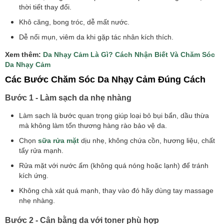
thời tiết thay đổi.
Khô căng, bong tróc, dễ mất nước.
Dễ nổi mụn, viêm da khi gặp tác nhân kích thích.
​Xem thêm:
Da Nhạy Cảm Là Gì? Cách Nhận Biết Và Chăm Sóc
Da Nhạy Cảm
Các Bước Chăm Sóc Da Nhạy Cảm Đúng Cách
Bước 1 - Làm sạch da nhẹ nhàng
Làm sạch là bước quan trọng giúp loại bỏ bụi bẩn, dầu thừa
mà không làm tổn thương hàng rào bảo vệ da.
Chọn
sữa rửa mặt
dịu nhẹ, không chứa cồn, hương liệu, chất
tẩy rửa mạnh.
Rửa mặt với nước ấm (không quá nóng hoặc lạnh) để tránh
kích ứng.
Không chà xát quá mạnh, thay vào đó hãy dùng tay massage
nhẹ nhàng.
Bước 2 - Cân bằng da với toner phù hợp