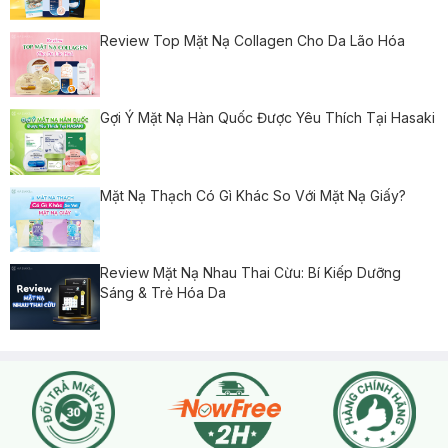
Review Top Mặt Nạ Collagen Cho Da Lão Hóa
Gợi Ý Mặt Nạ Hàn Quốc Được Yêu Thích Tại Hasaki
Mặt Nạ Thạch Có Gì Khác So Với Mặt Nạ Giấy?
Review Mặt Nạ Nhau Thai Cừu: Bí Kiếp Dưỡng
Sáng & Trẻ Hóa Da