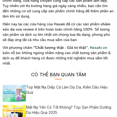
chính hãng, cửa hàng chuyên cung cấp các sản phẩm làm đẹp.
Tuy nhiên với thị trường hàng giả ngày càng nhiều, bạn cần tìm
đến những cơ sở cung cấp sản phẩm chính hãng để thêm phần an
tâm khi sử dụng.
Hiện nay tại các cửa hàng của Hasaki đã có các sản phẩm
chăm
sóc da
vừa review ở trên hoàn toàn chính hãng 100%. Số lượng
sản phẩm và dịch vụ lớn nhất với chủng loại đa dạng, phong phú
sẽ đáp ứng tất cả nhu cầu mua sắm của bạn.
Với phương châm
"Chất lượng thật - Giá trị thật”
,
Hasaki.vn
luôn nỗ lực không ngừng nhằm nâng cao chất lượng sản phẩm &
dịch vụ để khách hàng có được những trải nghiệm mua sắm tốt
nhất.
CÓ THỂ BẠN QUAN TÂM
Top Mặt Nạ Diếp Cá Làm Dịu Da, Kiềm Dầu Hiệu
Quả
Mặt Nạ Yến Có Tốt Không? Top Sản Phẩm Dưỡng
Da Hiệu Quả 2025