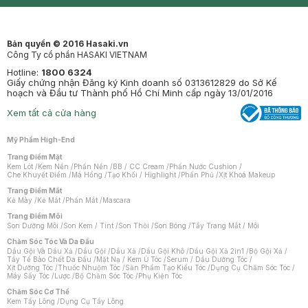
Mastige
Bản quyền © 2016 Hasaki.vn
Công Ty cổ phần HASAKI VIETNAM
Hotline:
1800 6324
Giấy chứng nhận Đăng ký Kinh doanh số 0313612829 do Sở Kế
hoạch và Đầu tư Thành phố Hồ Chí Minh cấp ngày 13/01/2016
Xem tất cả cửa hàng
Mỹ Phẩm High-End
Trang Điểm Mặt
Kem Lót
/
Kem Nền
/
Phấn Nền
/
BB / CC Cream
/
Phấn Nước Cushion
/
Che Khuyết Điểm
/
Má Hồng
/
Tạo Khối / Highlight
/
Phấn Phủ
/
Xịt Khoá Makeup
Trang Điểm Mắt
Kẻ Mày
/
Kẻ Mắt
/
Phấn Mắt
/
Mascara
Trang Điểm Môi
Son Dưỡng Môi
/
Son Kem / Tint
/
Son Thỏi
/
Son Bóng
/
Tẩy Trang Mắt / Môi
Chăm Sóc Tóc Và Da Đầu
Dầu Gội Và Dầu Xả
/
Dầu Gội
/
Dầu Xả
/
Dầu Gội Khô
/
Dầu Gội Xả 2in1
/
Bộ Gội Xả
/
Tẩy Tế Bào Chết Da Đầu
/
Mặt Nạ / Kem Ủ Tóc
/
Serum / Dầu Dưỡng Tóc
/
Xịt Dưỡng Tóc
/
Thuốc Nhuộm Tóc
/
Sản Phẩm Tạo Kiểu Tóc
/
Dụng Cụ Chăm Sóc Tóc
/
Máy Sấy Tóc
/
Lược
/
Bộ Chăm Sóc Tóc
/
Phụ Kiện Tóc
Chăm Sóc Cơ Thể
Kem Tẩy Lông
/
Dụng Cụ Tẩy Lông