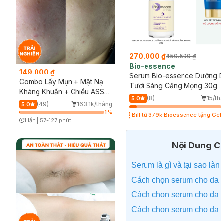
286.000 ₫
270.000 ₫
515.000 ₫
450.500 ₫
Klairs
Bio-essence
149.000 ₫
Serum Klairs Cấp Ẩm Cho Da
Serum Bio-essence Dưỡng 
Combo Lấy Mụn + Mặt Nạ
Khô, Nhạy Cảm 80ml
Tươi Sáng Căng Mọng 30g
Kháng Khuẩn + Chiếu ASSH
ng
(32)
87/tháng
(8)
15/t
4.9
5.0
(Trải nghiệm)
(49)
163.1k/tháng
5.0
%
64
%
1
%
Bill Klairs từ 299k Tặng Mặt Nạ Làm
Bill từ 379k Bioessence tặng Gel
1 lần
|
57-127 phút
Dịu Da & Kiểm Soát Dầu Nhờn 25ml
Tẩy Tế Bào Chết 60g
Timer Gray Icon
(SL Có Hạn)
Nội Dung Ch
Serum là gì và tại sao là
Cách chọn serum cho da
Cách chọn serum cho da
Cách chọn serum cho da