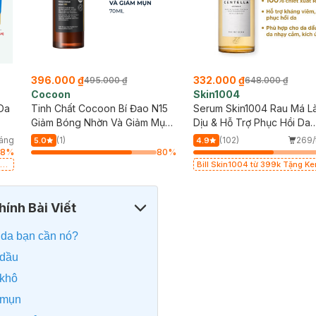
396.000 ₫
332.000 ₫
495.000 ₫
648.000 ₫
Cocoon
Skin1004
Da
Tinh Chất Cocoon Bí Đao N15
Serum Skin1004 Rau Má L
Giảm Bóng Nhờn Và Giảm Mụn
Dịu & Hỗ Trợ Phục Hồi Da
70ml
100ml
háng
(1)
(102)
269/
5.0
4.9
8
%
80
%
Bill Skin1004 từ 399k Tặng K
Chống Nắng Cho Da Nhạy Cảm
50+ 20ml (SL Có Hạn)
ính Bài Viết
n da bạn cần nó?
 dầu
 khô
 mụn