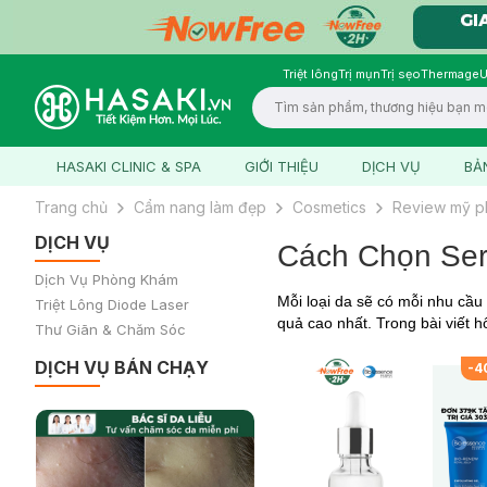
Triệt lông
Trị mụn
Trị sẹo
Thermage
U
Logo
HASAKI CLINIC & SPA
GIỚI THIỆU
DỊCH VỤ
BẢ
Trang chủ
Cẩm nang làm đẹp
Cosmetics
Review mỹ 
DỊCH VỤ
Cách Chọn Ser
Dịch Vụ Phòng Khám
Mỗi loại da sẽ có mỗi nhu cầu
Triệt Lông Diode Laser
quả cao nhất. Trong bài viết
Thư Giãn & Chăm Sóc
DỊCH VỤ BÁN CHẠY
%
-
44
%
-
4