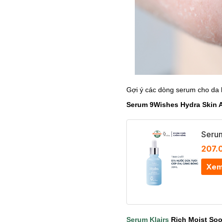
Gợi ý các dòng serum cho da
Serum 9Wishes Hydra Skin 
Seru
207.
Xem
Serum Klairs
Rich Moist Soo