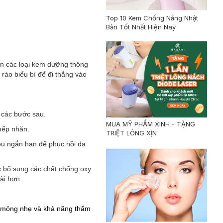
Top 10 Kem Chống Nắng Nhật
Bản Tốt Nhất Hiện Nay
lần các loại kem dưỡng thông
rào biểu bì để đi thẳng vào
 các bước sau.
MUA MỸ PHẨM XINH - TẶNG
nếp nhăn.
TRIỆT LÔNG XỊN
iệu ngắn hạn để phục hồi da
c bổ sung các chất chống oxy
ài hơn.
u mỏng nhẹ và khả năng thẩm