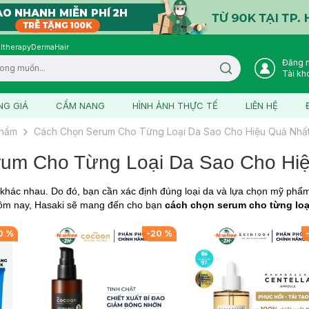
ltherapy
DermaHair
Đăng 
Search icon
Tài kh
NG GIÁ
CẨM NANG
HÌNH ẢNH THỰC TẾ
LIÊN HỆ
phẩm
Cách Chọn Serum Cho Từng Loại Da Sao Cho Hiệu Quả Nhấ
um Cho Từng Loại Da Sao Cho Hi
 khác nhau. Do đó, bạn cần xác định đúng loại da và lựa chọn mỹ phẩ
 hôm nay, Hasaki sẽ mang đến cho bạn
cách chọn serum cho từng loạ
0
%
-
20
%