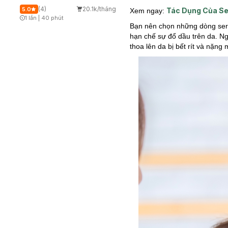
(4)
20.1k/tháng
5.0
Tác Dụng Của Se
Xem ngay:
1 lần
|
40 phút
Timer Gray Icon
Bạn nên chọn những dòng seru
hạn chế sự đổ dầu trên da. N
thoa lên da bị bết rít và nặng 