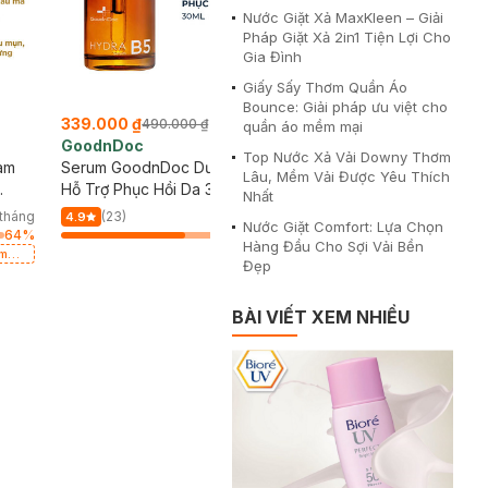
Nước Giặt Xả MaxKleen – Giải
Pháp Giặt Xả 2in1 Tiện Lợi Cho
Gia Đình
Giấy Sấy Thơm Quần Áo
Bounce: Giải pháp ưu việt cho
339.000 ₫
490.000 ₫
quần áo mềm mại
GoodnDoc
Top Nước Xả Vải Downy Thơm
àm
Serum GoodnDoc Dưỡng Ẩm,
Lâu, Mềm Vải Được Yêu Thích
Hỗ Trợ Phục Hồi Da 30ml
Nhất
tháng
(23)
191/tháng
4.9
Nước Giặt Comfort: Lựa Chọn
64
%
64
%
Hàng Đầu Cho Sợi Vải Bền
em
Đẹp
 SPF
BÀI VIẾT XEM NHIỀU