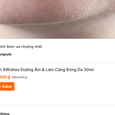
 khô được ưa chuộng nhất:
Ampule
m 9Wishes Dưỡng Ẩm & Làm Căng Bóng Da 30ml
000 ₫
395.000 ₫
 thêm
thing