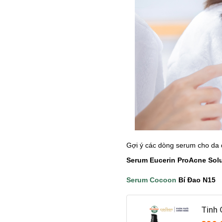
Gợi ý các dòng serum cho da
Serum Eucerin ProAcne Sol
Serum Cocoon
Bí Đao N15
Tinh