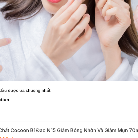
 dầu được ưa chuộng nhất:
ution
 Chất Cocoon Bí Đao N15 Giảm Bóng Nhờn Và Giảm Mụn 70