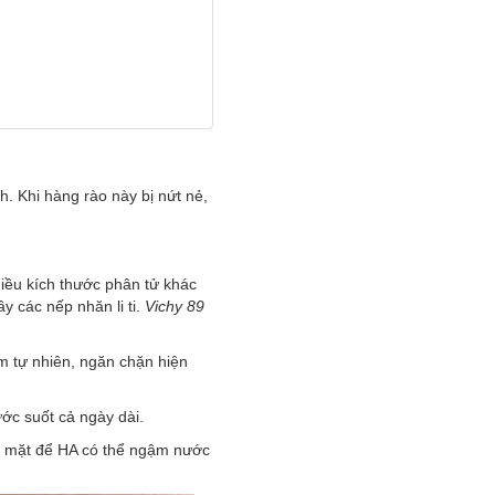
. Khi hàng rào này bị nứt nẻ,
iều kích thước phân tử khác
y các nếp nhăn li ti.
Vichy 89
m tự nhiên, ngăn chặn hiện
c suốt cả ngày dài.
a mặt để HA có thể ngậm nước