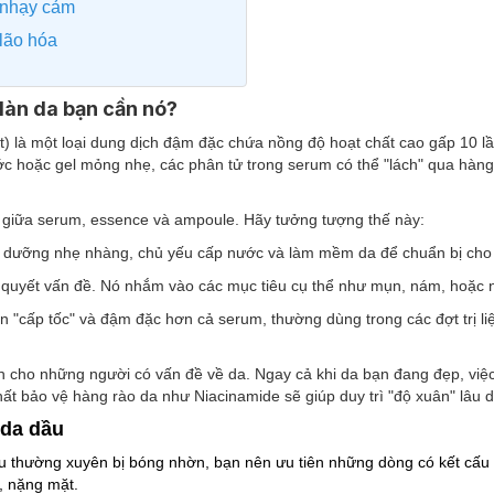
 nhạy cảm
lão hóa
 làn da bạn cần nó?
ất) là một loại dung dịch đậm đặc chứa nồng độ hoạt chất cao gấp 10 
 hoặc gel mỏng nhẹ, các phân tử trong serum có thể "lách" qua hàng 
giữa serum, essence và ampoule. Hãy tưởng tượng thế này:
 dưỡng nhẹ nhàng, chủ yếu cấp nước và làm mềm da để chuẩn bị cho
 quyết vấn đề. Nó nhắm vào các mục tiêu cụ thể như mụn, nám, hoặc 
 "cấp tốc" và đậm đặc hơn cả serum, thường dùng trong các đợt trị l
h cho những người có vấn đề về da. Ngay cả khi da bạn đang đẹp, việ
ất bảo vệ hàng rào da như Niacinamide sẽ giúp duy trì "độ xuân" lâu d
 da dầu
u thường xuyên bị bóng nhờn, bạn nên ưu tiên những dòng có kết cấ
, nặng mặt.