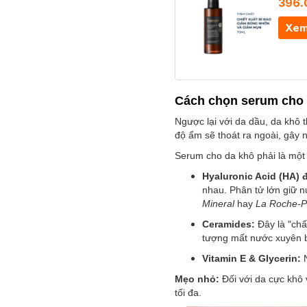
396.
Xem
Cách chọn serum cho
Ngược lại với da dầu, da khô 
độ ẩm sẽ thoát ra ngoài, gây 
Serum cho da khô phải là một
Hyaluronic Acid (HA) 
nhau. Phân tử lớn giữ n
Mineral
hay
La Roche-P
Ceramides:
Đây là "chấ
tượng mất nước xuyên b
Vitamin E & Glycerin:
N
Mẹo nhỏ:
Đối với da cực khô
tối đa.