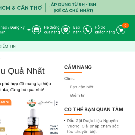
0
nhập
/
Đăng ký
Hệ thống
Bảo
Hỗ trợ
User Icon
Store Icon
Warranty Icon
Phone Icon
Cart I
oản
cửa hàng
hành
khách hàng
ĐIỂM TIN
t
CẨM NANG
ệu Quả Nhất
Clinic
m phù hợp để mang lại hiệu
Bạn cần biết
i da
, đừng bỏ qua nhé!
Điểm tin
-
49
%
-
31
%
CÓ THỂ BẠN QUAN TÂM
Dầu Gội Dược Liệu Nguyên
Vương: Giải pháp chăm sóc
tóc chuyên biệt