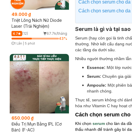
Cách chọn serum cho da
Cách chọn serum cho da 
49.000 ₫
Triệt Lông Nách Nữ Diode
Laser (Trải Nghiệm)
Serum là gì và tại sao
(12)
67.7k/tháng
4.7
Serum (hay còn gọi là tinh ch
43
%
1 Lần
|
5 phút
thường. Nhờ kết cấu dạng nước
Timer Gray Icon
các tầng da dưới sâu.
Nhiều người thường nhầm lẫn 
Essence:
Một lớp nước
Serum:
Chuyên gia giải
Ampoule:
Một phiên bản
nhanh chóng.
Thực tế, serum không chỉ dàn
hóa như Vitamin C hay hoạt ch
Cách chọn serum cho
650.000 ₫
Khi chọn
serum
cho làn da dầ
Điều Trị Mụn Bằng IPL (Cơ
thấu nhanh để tránh gây bí da
Bản) (F-AC)