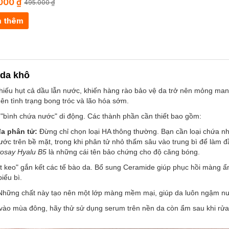
000 ₫
495.000 ₫
 thêm
 da khô
thiếu hụt cả dầu lẫn nước, khiến hàng rào bảo vệ da trở nên mỏng manh
nên tình trạng bong tróc và lão hóa sớm.
 "bình chứa nước" di động. Các thành phần cần thiết bao gồm:
đa phân tử:
Đừng chỉ chọn loại HA thông thường. Bạn cần loại chứa nh
ước trên bề mặt, trong khi phân tử nhỏ thấm sâu vào trung bì để làm đầ
osay Hyalu B5
là những cái tên bảo chứng cho độ căng bóng.
t keo" gắn kết các tế bào da. Bổ sung Ceramide giúp phục hồi màng ẩ
iểu bì.
hững chất này tạo nên một lớp màng mềm mại, giúp da luôn ngậm nướ
 vào mùa đông, hãy thử sử dụng serum trên nền da còn ẩm sau khi rử