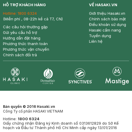
HỖ TRỢ KHÁCH HÀNG
VỀ HASAKI.VN
Hotline:
1800 6324
Giới thiệu Hasaki.vn
(Miễn phí , 08-22h kể cả T7, CN)
Chính sách bảo mật
Điều khoản sử dụng
Các câu hỏi thường gặp
Hasaki cẩm nang
Gửi yêu cầu hỗ trợ
Tuyển dụng
Hướng dẫn đặt hàng
Liên hệ
Phương thức thanh toán
Phương thức vận chuyển
Chính sách đổi trả
Synctives
Clinic
Dermahair
Mastige
Bản quyền © 2016 Hasaki.vn
Công Ty cổ phần HASAKI VIETNAM
Hotline:
1800 6324
Giấy chứng nhận Đăng ký Kinh doanh số 0313612829 do Sở Kế
hoạch và Đầu tư Thành phố Hồ Chí Minh cấp ngày 13/01/2016