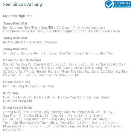
Xem tất cả cửa hàng
Mỹ Phẩm High-End
Trang Điểm Mặt
Kem Lót
/
Kem Nền
/
Phấn Nền
/
BB / CC Cream
/
Phấn Nước Cushion
/
Che Khuyết Điểm
/
Má Hồng
/
Tạo Khối / Highlight
/
Phấn Phủ
/
Xịt Khoá Makeup
Trang Điểm Mắt
Kẻ Mày
/
Kẻ Mắt
/
Phấn Mắt
/
Mascara
Trang Điểm Môi
Son Dưỡng Môi
/
Son Kem / Tint
/
Son Thỏi
/
Son Bóng
/
Tẩy Trang Mắt / Môi
Chăm Sóc Tóc Và Da Đầu
Dầu Gội Và Dầu Xả
/
Dầu Gội
/
Dầu Xả
/
Dầu Gội Khô
/
Dầu Gội Xả 2in1
/
Bộ Gội Xả
/
Tẩy Tế Bào Chết Da Đầu
/
Mặt Nạ / Kem Ủ Tóc
/
Serum / Dầu Dưỡng Tóc
/
Xịt Dưỡng Tóc
/
Thuốc Nhuộm Tóc
/
Sản Phẩm Tạo Kiểu Tóc
/
Dụng Cụ Chăm Sóc Tóc
/
Máy Sấy Tóc
/
Lược
/
Bộ Chăm Sóc Tóc
/
Phụ Kiện Tóc
Chăm Sóc Cơ Thể
Kem Tẩy Lông
/
Dụng Cụ Tẩy Lông
Nước Hoa
Nước Hoa Nữ
/
Nước Hoa Nam
/
Nước Hoa Cao Cấp
/
Xịt Thơm Toàn Thân
/
Nước Hoa Vùng Kín
Chăm Sóc Cá Nhân
Chống Muỗi
/
Khẩu Trang
/
Máy Massage
/
Mặt Nạ Xông Hơi
/
Nước Rửa Tay
/
Sản Phẩm Chăm Sóc Khác
/
Bàn Chải Đánh Răng
/
Bàn Chải Điện
/
Hỗ Trợ Trắng Răng
/
Kem Đánh Răng
/
Máy Tăm Nước
/
Nước Súc Miệng
/
Tăm / Chỉ Nha Khoa
/
Xịt Thơm Miệng
/
Dung Dịch Vệ Sinh
/
Dưỡng Vùng Kín
/
Khăn Ướt Vệ Sinh Vùng Kín
/
Băng Vệ Sinh
/
Tampon
/
Bọt Cạo Râu
/
Dao Cạo Râu
/
Máy Cạo Râu
Chat i