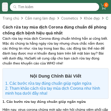
0
Tìm kiếm
Chec
Tìm kiếm
Toggle Menu
Trang chủ
Cẩm nang làm đẹp
Cosmetics
Khỏe đẹp
Cá
Cách rửa tay mùa dịch Corona đúng chuẩn để phòng
chống dịch bệnh hiệu quả nhất
Cách rửa tay mùa dịch Corona đúng chuẩn không hẳn ai cũng biết.
Mặc dù chúng ta hằng ngày rửa tay nhưng chưa chắc nắm được
các thông tin như: rửa tay trong bao lâu, các động tác thế nào để
đánh bay được mọi vi khuẩn đang bám trên bề mặt bàn tay? Bài
viết dưới đây, HaSaKi sẽ cung cấp cho bạn cách rửa tay đúng
chuẩn theo khuyến cáo của WHO nhé!
Nội Dung Chính Bài Viết
1. Các bước rửa tay đúng chuẩn giúp ngăn ngừa
2. Tham khảo cách rửa tay mùa dịch Corona như hình
minh họa dưới đây nha!
1. Các bước rửa tay đúng chuẩn giúp ngăn ngừa
Hiện nay, virus corona chủng mới gây nên hội chứng viêm phổi cấp