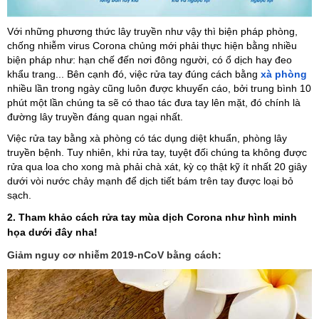
Với những phương thức lây truyền như vậy thì biện pháp phòng,
chống nhiễm virus Corona chủng mới phải thực hiện bằng nhiều
biện pháp như: hạn chế đến nơi đông người, có ổ dịch hay đeo
khẩu trang... Bên cạnh đó, việc rửa tay đúng cách bằng
xà phòng
nhiều lần trong ngày cũng luôn được khuyến cáo, bởi trung bình 10
phút một lần chúng ta sẽ có thao tác đưa tay lên mặt, đó chính là
đường lây truyền đáng quan ngại nhất.
Việc rửa tay bằng xà phòng có tác dụng diệt khuẩn, phòng lây
truyền bệnh. Tuy nhiên, khi rửa tay, tuyệt đối chúng ta không được
rửa qua loa cho xong mà phải chà xát, kỳ cọ thật kỹ ít nhất 20 giây
dưới vòi nước chảy mạnh để dịch tiết bám trên tay được loại bỏ
sạch.
2. Tham khảo cách rửa tay mùa dịch Corona như hình minh
họa dưới đây nha!
Giảm nguy cơ nhiễm 2019-nCoV bằng cách: