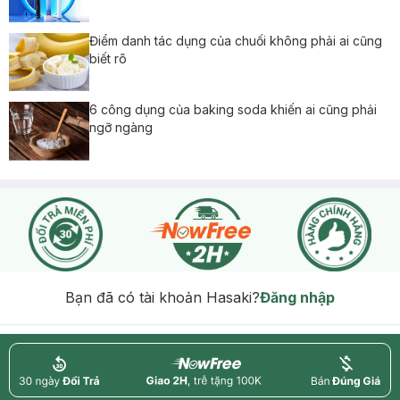
Điểm danh tác dụng của chuối không phải ai cũng
biết rõ
6 công dụng của baking soda khiến ai cũng phải
ngỡ ngàng
Bạn đã có tài khoản Hasaki?
Đăng nhập
return
nowfree
price