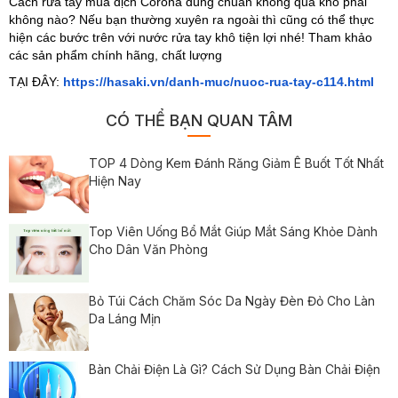
Cách rửa tay mùa dịch Corona đúng chuẩn không quá khó phải
không nào? Nếu bạn thường xuyên ra ngoài thì cũng có thể thực
hiện các bước trên với nước rửa tay khô tiện lợi nhé! Tham khảo
các sản phẩm chính hãng, chất lượng
TẠI ĐÂY:
https://hasaki.vn/danh-muc/nuoc-rua-tay-c114.html
CÓ THỂ BẠN QUAN TÂM
TOP 4 Dòng Kem Đánh Răng Giảm Ê Buốt Tốt Nhất
Hiện Nay
Top Viên Uống Bổ Mắt Giúp Mắt Sáng Khỏe Dành
Cho Dân Văn Phòng
Bỏ Túi Cách Chăm Sóc Da Ngày Đèn Đỏ Cho Làn
Da Láng Mịn
Bàn Chải Điện Là Gì? Cách Sử Dụng Bàn Chải Điện