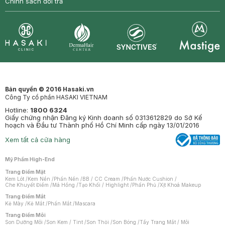
Chính sách đổi trả
Synctives
Clinic
Dermahair
Mastige
Bản quyền © 2016 Hasaki.vn
Công Ty cổ phần HASAKI VIETNAM
Hotline:
1800 6324
Giấy chứng nhận Đăng ký Kinh doanh số 0313612829 do Sở Kế
hoạch và Đầu tư Thành phố Hồ Chí Minh cấp ngày 13/01/2016
Xem tất cả cửa hàng
Mỹ Phẩm High-End
Trang Điểm Mặt
Kem Lót
/
Kem Nền
/
Phấn Nền
/
BB / CC Cream
/
Phấn Nước Cushion
/
Che Khuyết Điểm
/
Má Hồng
/
Tạo Khối / Highlight
/
Phấn Phủ
/
Xịt Khoá Makeup
Trang Điểm Mắt
Kẻ Mày
/
Kẻ Mắt
/
Phấn Mắt
/
Mascara
Trang Điểm Môi
Son Dưỡng Môi
/
Son Kem / Tint
/
Son Thỏi
/
Son Bóng
/
Tẩy Trang Mắt / Môi