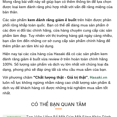
Mong rằng bài viết này sẽ giúp bạn có thêm thông tin để lựa chọn
được loại kem đánh răng phù hợp nhất với vấn đề răng miệng của
bản thân.
Các sản phẩm
kem đánh răng giảm ê buốt
trên hiện được phân
phối rộng khắp toàn quốc. Bạn có thể dễ dàng mua sản phẩm ở
các đơn vị đối tác chính hãng, cửa hàng chuyên cung cấp các sản
phẩm làm đẹp. Tuy nhiên với thị trường hàng giả ngày càng nhiều,
bạn cần tìm đến những cơ sở cung cấp sản phẩm chính hãng để
thêm phần an tâm khi sử dụng.
Hiện nay tại các cửa hàng của Hasaki đã có các sản phẩm kem
đánh răng giảm ê buốt vừa review ở trên hoàn toàn chính hãng
100%. Số lượng sản phẩm và dịch vụ lớn nhất với chủng loại đa
dạng, phong phú sẽ đáp ứng tất cả nhu cầu mua sắm của bạn.
Với phương châm
"Chất lượng thật - Giá trị thật”
,
Hasaki.vn
luôn nỗ lực không ngừng nhằm nâng cao chất lượng sản phẩm &
dịch vụ để khách hàng có được những trải nghiệm mua sắm tốt
nhất.
CÓ THỂ BẠN QUAN TÂM
Top Viên Uống Bổ Mắt Giúp Mắt Sáng Khỏe Dành