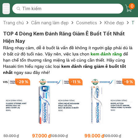
0
Tìm kiếm
Chec
Tìm kiếm
Toggle Menu
Trang chủ
Cẩm nang làm đẹp
Cosmetics
Khỏe đẹp
TO
TOP 4 Dòng Kem Đánh Răng Giảm Ê Buốt Tốt Nhất
Hiện Nay
Răng nhạy cảm, dễ ê buốt là vấn đề không ít người gặp phải dù là
ở bất cứ độ tuổi nào. Vậy nên, việc lựa chọn
kem đánh răng
để
hạn chế tổn thương răng miệng là vô cùng cần thiết. Hãy cùng
Hasaki tìm hiểu ngay các loại
kem đánh răng giảm ê buốt tốt
nhất
ngay sau đây nhé!
-
29
%
-
11
%
-
9
%
₫
97.000 ₫
99.000 ₫
259.000 ₫
108.900 ₫
109.000 ₫