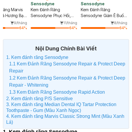
Sensodyne
Sensodyne
Răng Marvis
Kem Đánh Răng
Kem Đánh Răng
Lá Hương Bạc
Sensodyne Phục Hồi,
Sensodyne Giảm Ê Buốt
Giảm Ê Buốt 100g
& Làm Sáng Răng 100g
9/tháng
11/tháng
8/tháng
64
%
64
%
64
%
Nội Dung Chính Bài Viết
1. Kem đánh răng Sensodyne
1.1 Kem Đánh Răng Sensodyne Repair & Protect Deep
Repair
1.2 Kem Đánh Răng Sensodyne Repair & Protect Deep
Repair - Whitening
1.3 Kem Đánh Răng Sensodyne Rapid Action
2. Kem đánh răng P/S Sensitive
3. Kem đánh răng Median Dental IQ Tartar Protection
Toothpaste - Gum (Màu Xanh Ngọc)
4. Kem đánh răng Marvis Classic Strong Mint (Màu Xanh
Lá)
1. Kem đánh răng Sensodyne