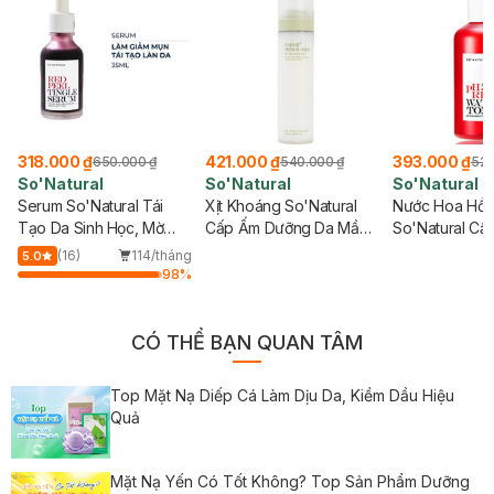
318.000 ₫
421.000 ₫
393.000 ₫
650.000 ₫
540.000 ₫
520
So'Natural
So'Natural
So'Natural
Serum So'Natural Tái
Xịt Khoáng So'Natural
Nước Hoa Hồ
Tạo Da Sinh Học, Mờ
Cấp Ấm Dưỡng Da Mầm
So'Natural C
Thâm Sáng Da 35ml
Lúa Mạch 120ml
Mọi Làn Da 25
(16)
114/tháng
5.0
98
%
CÓ THỂ BẠN QUAN TÂM
Top Mặt Nạ Diếp Cá Làm Dịu Da, Kiềm Dầu Hiệu
Quả
Mặt Nạ Yến Có Tốt Không? Top Sản Phẩm Dưỡng