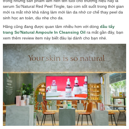
trong những sản phẩm làm nên tên tuổi cho thương hiệu này là
serum So'Natural Red Peel Tingle, tạo cơn sốt suốt trong thời gian
mới ra mắt nhờ khả năng làm mới làn da nhớ cơ chế thay peel da
sinh học an toàn, dịu nhẹ cho da.
Hãng cũng đang được quan tâm nhiều hơn với dòng
dầu tẩy
trang So'Natural Ampoule In Cleansing Oil
ra mắt gần đây, bạn
xem thêm review item này biết đâu lại dành cho bạn nhé.