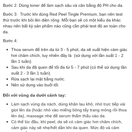
Bước 2: Dùng toner để làm sạch sâu và cân bằng độ PH cho da.
Bước 3: Trước khi dùng
Red Peel Tingle Premium
, bạn nên test
thử trước khi bôi lên diện rộng. Mỗi bạn sẽ có một kiểu da khác
nhau nên bất kỳ sản phẩm nào cũng cần phải test độ an toàn cho
da.
Bước 4:
Thoa serum để trên da từ 3 - 5 phút, da sẽ xuất hiện cảm giác
hơi châm chích, tuy nhiên đây là (sử dụng với tần suất 1 - 2
lần 1 tuần).
Sau khi da đã quen để tối đa từ 5 - 7 phút (có thể sử dụng tần
suất 2 - 3 lần 1 tuần).
Rửa sạch lại mặt bằng nước.
Nên sử dụng vào buổi tối.
Đối với vùng da dưới cánh tay:
Làm sạch vùng da nách, dùng khăn lau khô, nhỏ trực tiếp vài
giọt lên da (hoặc nhỏ vào miếng bông tẩy trang mỏng rồi thoa
lên da), massage nhẹ để serum thẩm thấu vào da.
Có thể lúc đầu, khi peel, da sẽ có cảm giác hơi châm chích,
cảm giác này sẽ nhẹ/hết dần khi da quen. Mức độ và cảm