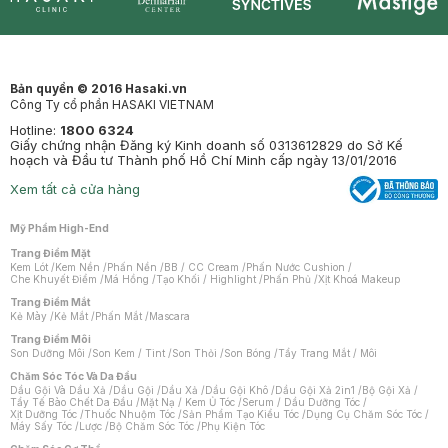
Synctives
Clinic
Dermahair
Mastige
Bản quyền © 2016 Hasaki.vn
Công Ty cổ phần HASAKI VIETNAM
Hotline:
1800 6324
Giấy chứng nhận Đăng ký Kinh doanh số 0313612829 do Sở Kế
hoạch và Đầu tư Thành phố Hồ Chí Minh cấp ngày 13/01/2016
Xem tất cả cửa hàng
Mỹ Phẩm High-End
Trang Điểm Mặt
Kem Lót
/
Kem Nền
/
Phấn Nền
/
BB / CC Cream
/
Phấn Nước Cushion
/
Che Khuyết Điểm
/
Má Hồng
/
Tạo Khối / Highlight
/
Phấn Phủ
/
Xịt Khoá Makeup
Trang Điểm Mắt
Kẻ Mày
/
Kẻ Mắt
/
Phấn Mắt
/
Mascara
Trang Điểm Môi
Son Dưỡng Môi
/
Son Kem / Tint
/
Son Thỏi
/
Son Bóng
/
Tẩy Trang Mắt / Môi
Chăm Sóc Tóc Và Da Đầu
Dầu Gội Và Dầu Xả
/
Dầu Gội
/
Dầu Xả
/
Dầu Gội Khô
/
Dầu Gội Xả 2in1
/
Bộ Gội Xả
/
Tẩy Tế Bào Chết Da Đầu
/
Mặt Nạ / Kem Ủ Tóc
/
Serum / Dầu Dưỡng Tóc
/
Xịt Dưỡng Tóc
/
Thuốc Nhuộm Tóc
/
Sản Phẩm Tạo Kiểu Tóc
/
Dụng Cụ Chăm Sóc Tóc
/
Máy Sấy Tóc
/
Lược
/
Bộ Chăm Sóc Tóc
/
Phụ Kiện Tóc