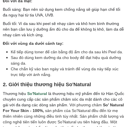
Đối với da mặt:
Buổi sáng: Bạn nên sử dụng kem chống nắng sẽ giúp hạn chế tối
đa nguy hại từ tia UVA, UVB.
Buổi tối: Vì da sau khi peel sẽ nhạy cảm và khô hơn bình thường
nên bạn cần lưu ý dưỡng ẩm đủ cho da để không bị khô, làm da dễ
nhạy cảm và kích ứng.
Đối với vùng da dưới cánh tay:
Kế tiếp dùng toner để cân bằng độ ẩm cho da sau khi Peel da.
Sau đó dùng kem dưỡng da cho body để đạt hiệu quả dưỡng
sáng da.
Che chắn kỹ vào ban ngày và tránh đế vùng da này tiếp xúc
trực tiếp với ánh nắng.
2. Giới thiệu thương hiệu So'Natural
Thương hiệu
So'Natural
là thương hiệu mỹ phẩm đến từ Hàn Quốc
chuyên cung cấp các sản phẩm chăm sóc da mặt dành cho các cô
gái với đa dạng các dòng sản phẩm. V
ới phương châm
So' Natural
For Your Skin - 100%,
sản phẩm của So'Natural đều đến từ mẹ
thiên nhiên cùng những điều tinh túy nhất. Sản phẩm chất lượng và
công nghệ tiên tiến luôn được So'Natural ưu tiên hàng đầu. Một