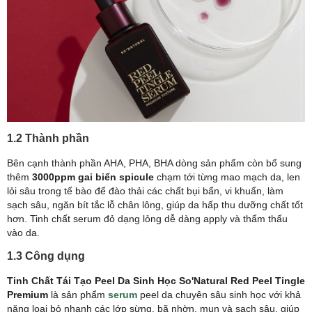
1.2 Thành phần
Bên cạnh thành phần AHA, PHA, BHA dòng sản phẩm còn bổ sung
thêm
3000ppm gai biển spicule
chạm tới từng mao mạch da, len
lỏi sâu trong tế bào để đào thải các chất bụi bẩn, vi khuẩn, làm
sạch sâu, ngăn bít tắc lỗ chân lông, giúp da hấp thu dưỡng chất tốt
hơn. Tinh chất serum đỏ dạng lỏng dễ dàng apply và thẩm thấu
vào da.
1.3 Công dụng
Tinh Chất Tái Tạo Peel Da Sinh Học So'Natural Red Peel Tingle
Premium
là sản phẩm
serum
peel da chuyên sâu sinh học với khả
năng loại bỏ nhanh các lớp sừng, bã nhờn, mụn và sạch sâu, giúp