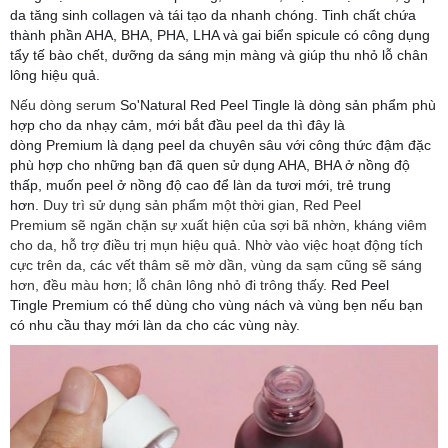
da tăng sinh collagen và tái tạo da nhanh chóng. Tinh chất chứa
thành phần AHA, BHA, PHA, LHA và gai biển spicule có công dụng
tẩy tế bào chết, dưỡng da sáng mịn màng và giúp thu nhỏ lỗ chân
lông hiệu quả.
Nếu dòng serum
So'Natural Red Peel Tingle là dòng sản phẩm phù
hợp cho da nhạy cảm, mới bắt đầu peel da thì đây là
dòng Premium là dạng peel da chuyên sâu với công thức đậm đặc
phù hợp cho những bạn đã quen sử dụng AHA, BHA ở nồng độ
thấp, muốn peel ở nồng độ cao để làn da tươi mới, trẻ trung
hơn.
Duy trì sử dụng sản phẩm một thời gian, Red Peel
Premium sẽ ngăn chặn sự xuất hiện của sợi bã nhờn, kháng viêm
cho da, hỗ trợ điều trị mụn hiệu quả. Nhờ vào việc hoạt động tích
cực trên da, các vết thâm sẽ mờ dần, vùng da sạm cũng sẽ sáng
hơn, đều màu hơn; lỗ chân lông nhỏ đi trông thấy.
Red Peel
Tingle Premium có thể dùng cho vùng nách và vùng bẹn nếu bạn
có nhu cầu thay mới làn da cho các vùng này.