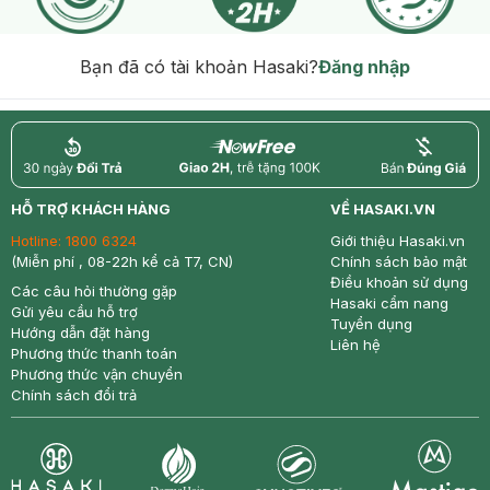
Bạn đã có tài khoản Hasaki?
Đăng nhập
return
nowfree
price
HỖ TRỢ KHÁCH HÀNG
VỀ HASAKI.VN
Hotline:
1800 6324
Giới thiệu Hasaki.vn
(Miễn phí , 08-22h kể cả T7, CN)
Chính sách bảo mật
Điều khoản sử dụng
Các câu hỏi thường gặp
Hasaki cẩm nang
Gửi yêu cầu hỗ trợ
Tuyển dụng
Hướng dẫn đặt hàng
Liên hệ
Phương thức thanh toán
Phương thức vận chuyển
Chính sách đổi trả