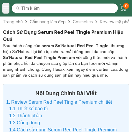
0
Tìm kiếm
Chec
Tìm kiếm
Toggle Menu
Trang chủ
Cẩm nang làm đẹp
Cosmetics
Review mỹ phẩ
Cách Sử Dụng Serum Red Peel Tingle Premium Hiệu
Quả
Sau thành công của
serum So'Natural Red Peel Tingle
, thương
hiệu So'Natural lại tiếp tục cho ra mắt dòng peel da cao cấp
So'Natural Red Peel Tingle Premium
với công thức mới và thành
phần phục hồi da chuyên sâu giúp làn da bạn tươi mới và mịn
màng nhanh chóng. Cùng Hasaki xem ngay điểm cải tiến của dòng
sản phẩm và cách sử dụng sản phẩm này hiệu quả nhé.
Nội Dung Chính Bài Viết
1. Review Serum Red Peel Tingle Premium chi tiết
1.1 Thiết kế bao bì
1.2 Thành phần
1.3 Công dụng
1.4 Cách sử dụng Serum Red Peel Tingle Premium