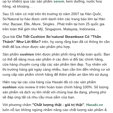
up tự nhiên) qua các sản phẩm
serum
, kem dưỡng, nước hoa
hồng, xịt khoáng…
Sau 15 năm có mặt trên thị trường từ năm 2007 tại Hàn Quốc,
So'Natural tự hào được vinh danh trên các trang báo lớn tại Hàn
như: Bazaar, Elle, Allure, Singles...Phát triển tại hơn 25 quốc gia
trên toàn thế giới như Mỹ, Singapore, Malaysia, Indonesia…
Qua bài
Chi Tiết Cushion So’natural Steambase Có “Thần
Thánh” Như Lời Đồn?
trên, hy vọng rằng bạn đã có thông tin cần
thiết để lựa chọn được sản phẩm phù hợp.
Sản phẩm
cushion
trên được phân phối rộng khắp toàn quốc. Bạn
có thể dễ dàng mua sản phẩm ở các đơn vị đối tác chính hãng,
cửa hàng chuyên cung cấp các sản phẩm làm đẹp. Tuy nhiên với
thị trường hàng giả ngày càng nhiều, bạn cần tìm đến những cơ sở
cung cấp sản phẩm chính hãng để thêm phần an tâm khi sử dụng.
Hiện nay tại các cửa hàng của Hasaki đã có các sản phẩm
cushion
vừa review ở trên hoàn toàn chính hãng 100%. Số lượng
sản phẩm và dịch vụ lớn nhất với chủng loại đa dạng, phong phú
sẽ đáp ứng tất cả nhu cầu mua sắm của bạn.
Với phương châm
"Chất lượng thật - giá trị thật”
,
Hasaki.vn
luôn nỗ lực không ngừng nhằm nâng cao chất lượng sản phẩm &