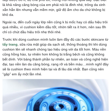
là khả năng căng bóng của em phải nói là đỉnh nhé, trông da xinh
xắn hẳn lên nhưng vẫn mềm mịn, giữ độ ẩm cho da chứ không bị
khô da.
Ngoài ra, đến cuối ngày lớp nền cũng k bị mốc hay có dấu hiệu trôi
quá nhiều, vì cushion kiềm dầu tốt, nhờn tiết ra ít hơn, nên sau 8h
chỉ có chút dầu hiệu trôi nhẹ thôi nhé.
Trước khi dùng cushion mình luôn làm đầy đủ các bước skincare từ
tẩy trang
, sữa rửa mặt giúp da sạch sẽ, thông thoáng thì khi dùng
cushion lên sẽ nhanh chóng tạo hiệu ứng với da tốt hơn. Màu nền
cũng hồng hào, tự nhiên hơn không bị trắng bệch và cũng không
bết dính.
Với bảng thành phần tự nhiên, an toàn và công nghệ hiện
đại, tạo nền làn da căng bóng, rạng rỡ và bền màu…mình nghĩ đây
sẽ là cushion theo mình hiện tại và đi lâu dài nhất. Bạn cũng nên
“gặp” em ấy một lần nhé.