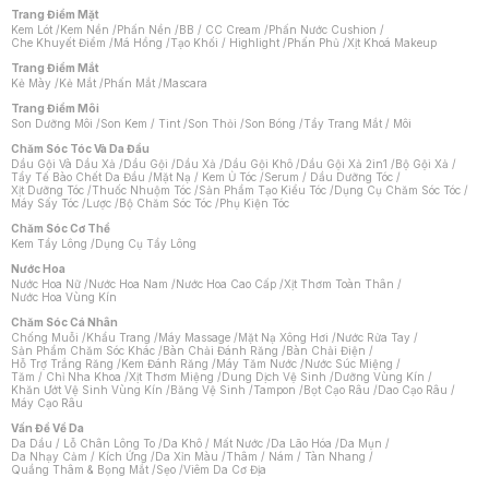
Trang Điểm Mặt
Kem Lót
/
Kem Nền
/
Phấn Nền
/
BB / CC Cream
/
Phấn Nước Cushion
/
Che Khuyết Điểm
/
Má Hồng
/
Tạo Khối / Highlight
/
Phấn Phủ
/
Xịt Khoá Makeup
Trang Điểm Mắt
Kẻ Mày
/
Kẻ Mắt
/
Phấn Mắt
/
Mascara
Trang Điểm Môi
Son Dưỡng Môi
/
Son Kem / Tint
/
Son Thỏi
/
Son Bóng
/
Tẩy Trang Mắt / Môi
Chăm Sóc Tóc Và Da Đầu
Dầu Gội Và Dầu Xả
/
Dầu Gội
/
Dầu Xả
/
Dầu Gội Khô
/
Dầu Gội Xả 2in1
/
Bộ Gội Xả
/
Tẩy Tế Bào Chết Da Đầu
/
Mặt Nạ / Kem Ủ Tóc
/
Serum / Dầu Dưỡng Tóc
/
Xịt Dưỡng Tóc
/
Thuốc Nhuộm Tóc
/
Sản Phẩm Tạo Kiểu Tóc
/
Dụng Cụ Chăm Sóc Tóc
/
Máy Sấy Tóc
/
Lược
/
Bộ Chăm Sóc Tóc
/
Phụ Kiện Tóc
Chăm Sóc Cơ Thể
Kem Tẩy Lông
/
Dụng Cụ Tẩy Lông
Nước Hoa
Nước Hoa Nữ
/
Nước Hoa Nam
/
Nước Hoa Cao Cấp
/
Xịt Thơm Toàn Thân
/
Nước Hoa Vùng Kín
Chăm Sóc Cá Nhân
Chống Muỗi
/
Khẩu Trang
/
Máy Massage
/
Mặt Nạ Xông Hơi
/
Nước Rửa Tay
/
Sản Phẩm Chăm Sóc Khác
/
Bàn Chải Đánh Răng
/
Bàn Chải Điện
/
Hỗ Trợ Trắng Răng
/
Kem Đánh Răng
/
Máy Tăm Nước
/
Nước Súc Miệng
/
Tăm / Chỉ Nha Khoa
/
Xịt Thơm Miệng
/
Dung Dịch Vệ Sinh
/
Dưỡng Vùng Kín
/
Khăn Ướt Vệ Sinh Vùng Kín
/
Băng Vệ Sinh
/
Tampon
/
Bọt Cạo Râu
/
Dao Cạo Râu
/
Máy Cạo Râu
Chat i
Vấn Đề Về Da
Da Dầu / Lỗ Chân Lông To
/
Da Khô / Mất Nước
/
Da Lão Hóa
/
Da Mụn
/
Da Nhạy Cảm / Kích Ứng
/
Da Xỉn Màu
/
Thâm / Nám / Tàn Nhang
/
Quầng Thâm & Bọng Mắt
/
Sẹo
/
Viêm Da Cơ Địa