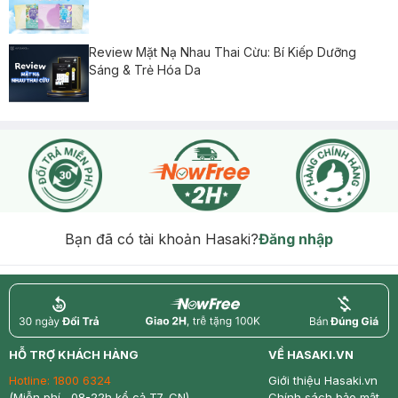
Review Mặt Nạ Nhau Thai Cừu: Bí Kiếp Dưỡng
Sáng & Trẻ Hóa Da
Bạn đã có tài khoản Hasaki?
Đăng nhập
return
nowfree
price
HỖ TRỢ KHÁCH HÀNG
VỀ HASAKI.VN
Hotline:
1800 6324
Giới thiệu Hasaki.vn
(Miễn phí , 08-22h kể cả T7, CN)
Chính sách bảo mật