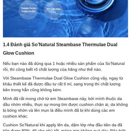
1.4 Đánh giá So’Natural Steambase Thermulae Dual
Glow Cushion
Nếu bạn nào đã dùng qua 1 hoặc nhiều sản phẩm của So’Natural
rồi, thì cũng biết rõ chất lượng của hãng như thế nào.
Với Steambase Thermulae Dual Glow Cushion cũng vậy, ngay từ
khâu thiết kế đã được đầu tư rất tỉ mỉ, sang trọng thì chất lượng
bên trong hẳn cũng không kém.
Mình đã rất mong chờ từ em Steambase này, bởi mình thuộc da
dầu nhờn nhiều, thực sự mong tìm được cushion chân ái, da không
bị bóng nhờn và lên mụn là điều mình đã bị khi dùng các em
cushion khác.
Cushion So’Natural khi apply lên da, dặm lớp nhẹ đầu tiên da đã
tiệp được 80%, độ che phủ tốt, mỏng mịn không quá dày. Đặc biệt