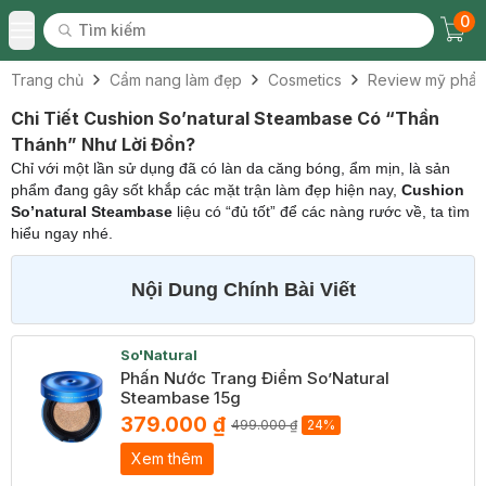
0
Tìm kiếm
Chec
Tìm kiếm
Toggle Menu
Trang chủ
Cẩm nang làm đẹp
Cosmetics
Review mỹ phẩ
Chi Tiết Cushion So’natural Steambase Có “Thần
Thánh” Như Lời Đồn?
Chỉ với một lần sử dụng đã có làn da căng bóng, ẩm mịn, là sản
phẩm đang gây sốt khắp các mặt trận làm đẹp hiện nay,
Cushion
So’natural Steambase
liệu có “đủ tốt” để các nàng rước về, ta tìm
hiểu ngay nhé.
Nội Dung Chính Bài Viết
So'Natural
Phấn Nước Trang Điểm So’Natural
Steambase 15g
379.000 ₫
499.000 ₫
24%
Xem thêm