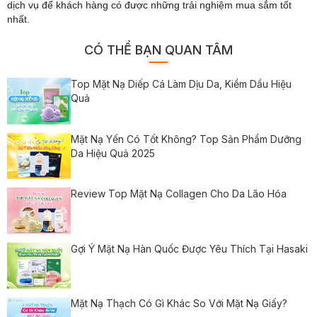
dịch vụ để khách hàng có được những trải nghiệm mua sắm tốt
nhất.
CÓ THỂ BẠN QUAN TÂM
Top Mặt Nạ Diếp Cá Làm Dịu Da, Kiềm Dầu Hiệu
Quả
Mặt Nạ Yến Có Tốt Không? Top Sản Phẩm Dưỡng
Da Hiệu Quả 2025
Review Top Mặt Nạ Collagen Cho Da Lão Hóa
Gợi Ý Mặt Nạ Hàn Quốc Được Yêu Thích Tại Hasaki
Mặt Nạ Thạch Có Gì Khác So Với Mặt Nạ Giấy?