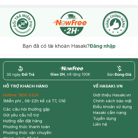
Bạn đã có tài khoản Hasaki?
Đăng nhập
return
nowfree
price
HỖ TRỢ KHÁCH HÀNG
VỀ HASAKI.VN
Hotline:
1800 6324
Giới thiệu Hasaki.vn
(Miễn phí , 08-22h kể cả T7, CN)
Chính sách bảo mật
Điều khoản sử dụng
Các câu hỏi thường gặp
Hasaki cẩm nang
Gửi yêu cầu hỗ trợ
Tuyển dụng
Hướng dẫn đặt hàng
Liên hệ
Phương thức thanh toán
Phương thức vận chuyển