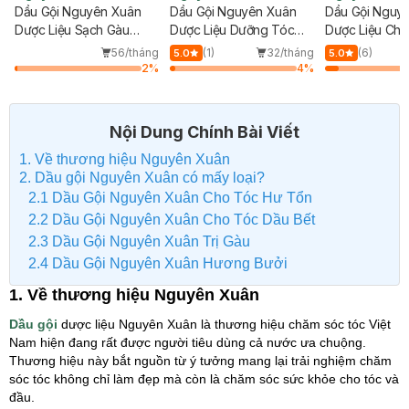
Dầu Gội Nguyên Xuân
Dầu Gội Nguyên Xuân
Dầu Gội Nguy
Dược Liệu Sạch Gàu
Dược Liệu Dưỡng Tóc
Dược Liệu Ch
350ml
Hương Bưởi 250ml
Tổn 250ml
56/tháng
(1)
32/tháng
(6)
5.0
5.0
2
%
4
%
Nội Dung Chính Bài Viết
1. Về thương hiệu Nguyên Xuân
2. Dầu gội Nguyên Xuân có mấy loại?
2.1 Dầu Gội Nguyên Xuân Cho Tóc Hư Tổn
2.2 Dầu Gội Nguyên Xuân Cho Tóc Dầu Bết
2.3 Dầu Gội Nguyên Xuân Trị Gàu
2.4 Dầu Gội Nguyên Xuân Hương Bưởi
1. Về thương hiệu Nguyên Xuân
Dầu gội
dược liệu Nguyên Xuân là thương hiệu chăm sóc tóc Việt
Nam hiện đang rất được người tiêu dùng cả nước ưa chuộng.
Thương hiệu này bắt nguồn từ ý tưởng mang lại trải nghiệm chăm
sóc tóc không chỉ làm đẹp mà còn là chăm sóc sức khỏe cho tóc và
đầu.