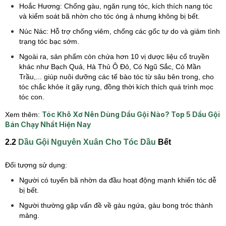
Hoắc Hương: Chống gàu, ngăn rụng tóc, kích thích nang tóc
và kiểm soát bã nhờn cho tóc óng ả nhưng không bị bết.
Núc Nác: Hỗ trợ chống viêm, chống các gốc tự do và giảm tình
trạng tóc bạc sớm.
Ngoài ra, sản phẩm còn chứa hơn 10 vị dược liệu cổ truyền
khác như Bạch Quả, Hà Thủ Ô Đỏ, Có Ngũ Sắc, Cỏ Mần
Trầu,... giúp nuôi dưỡng các tế bào tóc từ sâu bên trong, cho
tóc chắc khỏe ít gãy rụng, đồng thời kích thích quá trình mọc
tóc con.
Tóc Khô Xơ Nên Dùng Dầu Gội Nào? Top 5 Dầu Gội
Xem thêm:
Bán Chạy Nhất Hiện Nay
2.2
Dầu Gội Nguyên Xuân Cho Tóc Dầu
Bết
Đối tượng sử dụng:
Người có tuyến bã nhờn da đầu hoạt động mạnh khiến tóc dễ
bị bết.
Người thường gặp vấn đề về gàu ngứa, gàu bong tróc thành
mảng.