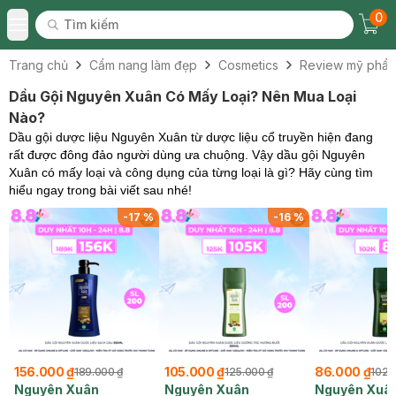
0
Tìm kiếm
Chec
Tìm kiếm
Toggle Menu
Trang chủ
Cẩm nang làm đẹp
Cosmetics
Review mỹ phẩ
Dầu Gội Nguyên Xuân Có Mấy Loại? Nên Mua Loại
Nào?
Dầu gội dược liệu Nguyên Xuân từ dược liệu cổ truyền hiện đang
rất được đông đảo người dùng ưa chuộng. Vậy dầu gội Nguyên
Xuân có mấy loại và công dụng của từng loại là gì? Hãy cùng tìm
hiểu ngay trong bài viết sau nhé!
-
17
%
-
16
%
156.000 ₫
105.000 ₫
86.000 ₫
189.000 ₫
125.000 ₫
102.
Nguyên Xuân
Nguyên Xuân
Nguyên Xuâ