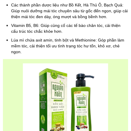
Các thành phần dược liệu như Bồ Kết, Hà Thủ Ô, Bạch Quả:
Giúp nuôi dưỡng mái tóc chuyên sâu từ gốc đến ngọn, giúp cải
thiện mái tóc đen dày, óng mượt và bồng bềnh hơn.
Vitamin B5, B6: Giúp củng cố các tế bào chân tóc, cải thiện
cấu trúc tóc chắc khỏe hơn.
Lúa mì chứa axit amin, tinh bột và Methionine: Góp phần làm
mềm tóc, cải thiện tối ưu tình trạng tóc hư tổn, khô xơ, chẻ
ngọn.