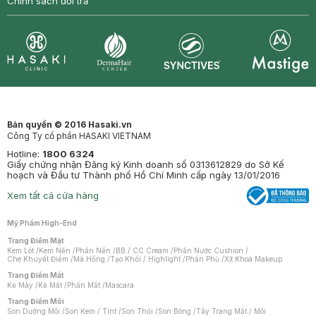
Chính sách đổi trả
Synctives
Clinic
Dermahair
Mastige
Bản quyền © 2016 Hasaki.vn
Công Ty cổ phần HASAKI VIETNAM
Hotline:
1800 6324
Giấy chứng nhận Đăng ký Kinh doanh số 0313612829 do Sở Kế
hoạch và Đầu tư Thành phố Hồ Chí Minh cấp ngày 13/01/2016
Xem tất cả cửa hàng
Mỹ Phẩm High-End
Trang Điểm Mặt
Kem Lót
/
Kem Nền
/
Phấn Nền
/
BB / CC Cream
/
Phấn Nước Cushion
/
Che Khuyết Điểm
/
Má Hồng
/
Tạo Khối / Highlight
/
Phấn Phủ
/
Xịt Khoá Makeup
Trang Điểm Mắt
Kẻ Mày
/
Kẻ Mắt
/
Phấn Mắt
/
Mascara
Trang Điểm Môi
Son Dưỡng Môi
/
Son Kem / Tint
/
Son Thỏi
/
Son Bóng
/
Tẩy Trang Mắt / Môi