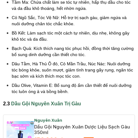
Tầm Ma: Chứa chất làm se tóc tự nhiên, hấp thụ dầu cho tóc
và da đầu khô thoáng, hết nhờn ngứa.
Cỏ Ngũ Sắc, Tóc Vệ Nữ: Hỗ trợ trị sạch gàu, giảm ngứa và
nuôi dưỡng chân tóc chắc khỏe.
Bồ Kết: Làm sạch tóc một cách tự nhiên, dịu nhẹ, không gây
khô tóc và da đầu.
Bạch Quả: Kích thích nang tóc phục hồi, đồng thời tăng cường
bổ sung dinh dưỡng cần thiết cho tóc.
Dâu Tằm, Hà Thủ Ô đỏ, Cỏ Mần Trầu, Núc Nác: Nuôi dưỡng
tóc bóng khỏe, suôn mượt, giảm tình trạng gãy rụng, ngăn tóc
bạc sớm và kích thích mọc tóc con.
Dầu Olive, Vitamin E: Bổ sung độ ẩm cần thiết để nuôi dưỡng
tóc luôn óng ả và bồng bềnh.
2.3
Dầu Gội Nguyên Xuân Trị Gàu
Nguyên Xuân
Dầu Gội Nguyên Xuân Dược Liệu Sạch Gàu
350ml