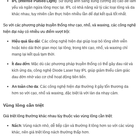
IPL (Intense Pulsed Light)
: Sử dụng ánh sáng xung cường độ cao để làm
yếu và ngăn ngừa lông mọc lại. IPL có khả năng xử lý các loại lông và da
khác nhau, tuy nhiên cần thực hiện nhiều lần để đạt kết quả tốt nhất.
So với các phương pháp truyền thống như cạo, nhổ, và waxing, các công nghệ
hiện đại này có nhiều ưu điểm vượt trội:
Hiệu quả lâu dài
: Các công nghệ hiện đại giúp loại bỏ lông vĩnh viễn
hoặc kéo dài thời gian mọc lại lông, trong khi cạo, nhổ, và waxing chỉ
mang lại kết quả tạm thời.
Ít đau đớn
: Mặc dù các phương pháp truyền thống có thể gây đau rát và
kích ứng da, công nghệ Diode Laser hay IPL giúp giảm thiểu cảm giác
đau đớn nhờ vào cơ chế hoạt động tiên tiến.
An toàn cho da
: Các công nghệ hiện đại thường ít gây tổn thương da
hơn so với cạo, nhổ và waxing, đặc biệt là với làn da nhạy cảm.
Vùng lông cần triệt
Giá triệt lông thường khác nhau tùy thuộc vào vùng lông cần triệt:
Nách
: Vùng nách nhỏ, dễ tiếp cận và thường ít lông hơn so với các vùng
khác, nên giá triệt lông nách thường thấp hơn.