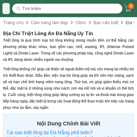
0
Tìm kiếm
Chec
Tìm kiếm
Toggle Menu
Trang chủ
Cẩm nang làm đẹp
Clinic
Bạn cần biết
Địa C
Địa Chỉ Triệt Lông An Đà Nẵng Uy Tín
Triệt lông là quá trình loại bỏ lông không mong muốn trên cơ thể bằng các
phương pháp khác nhau, bao gồm cạo, nhổ, waxing, IPL (Intense Pulsed
Light) và Diode Laser. Trong số các phương pháp này, công nghệ Diode Laser
và IPL đang được nhiều người ưa chuộng.
Triệt lông không chỉ giúp cải thiện vẻ ngoài thẩm mỹ mà còn mang lại nhiều lợi
ích thiết thực khác. Đầu tiên, việc loại bỏ lông giúp da trở nên mịn màng, sạch
sẽ và hạn chế tình trạng viêm nang lông. Thứ hai, nó giúp giảm thiểu mùi cơ
thể, đặc biệt là ở những vùng như nách, nơi mà mồ hôi và vi khuẩn có thể tích
tụ. Cuối cùng, triệt lông cũng giúp tăng cường sự tự tin và thoải mái trong giao
tiếp hàng ngày, đặc biệt là trong các hoạt động thể thao hoặc khi mặc các trang
phục như áo tắm, váy ngắn.
Nội Dung Chính Bài Viết
Tại sao triệt lông tại Đà Nẵng phổ biến?