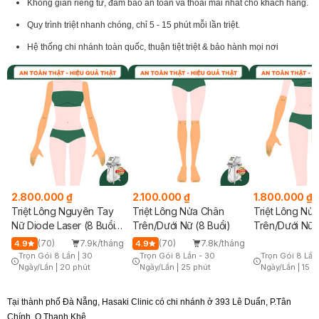
Không gian riêng tư, đảm bảo an toàn và thoải mái nhất cho khách hàng.
Quy trình triệt nhanh chóng, chỉ 5 - 15 phút mỗi lần triệt.
Hệ thống chi nhánh toàn quốc, thuận tiệt triệt & bảo hành mọi nơi
2.800.000 ₫
2.100.000 ₫
1.800.000 ₫
Triệt Lông Nguyên Tay
Triệt Lông Nửa Chân
Triệt Lông Nử
Nữ Diode Laser (8 Buổi)
Trên/Dưới Nữ (8 Buổi)
Trên/Dưới Nữ (
(Bảo Hành 5 Năm)
g
(70)
7.9k/tháng
(70)
7.8k/tháng
4.9
4.9
Trọn Gói 8 Lần | 30
Trọn Gói 8 Lần - 30
Trọn Gói 8 Lần
Ngày/Lần
|
20 phút
Ngày/Lần
|
25 phút
Ngày/Lần
|
15 p
Timer Gray Icon
Timer Gray Icon
Timer Gray Icon
Tại thành phố Đà Nẵng, Hasaki Clinic có chi nhánh ở 393 Lê Duẩn, P.Tân
Chính, Q.Thanh Khê.