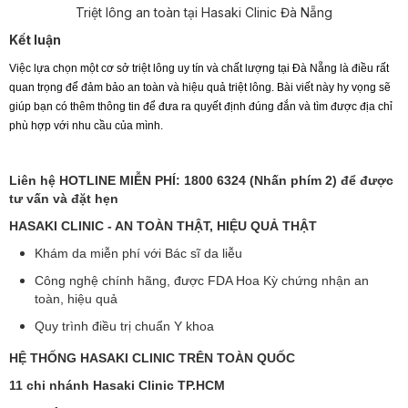
Triệt lông an toàn tại Hasaki Clinic Đà Nẵng
Kết luận
Việc lựa chọn một cơ sở triệt lông uy tín và chất lượng tại Đà Nẵng là điều rất
quan trọng để đảm bảo an toàn và hiệu quả triệt lông. Bài viết này hy vọng sẽ
giúp bạn có thêm thông tin để đưa ra quyết định đúng đắn và tìm được địa chỉ
phù hợp với nhu cầu của mình.
Liên hệ HOTLINE MIỄN PHÍ: 1800 6324 (Nhấn phím 2) để được
tư vấn và đặt hẹn
HASAKI CLINIC - AN TOÀN THẬT, HIỆU QUẢ THẬT
Khám da miễn phí với Bác sĩ da liễu
Công nghệ chính hãng, được FDA Hoa Kỳ chứng nhận an
toàn, hiệu quả
Quy trình điều trị chuẩn Y khoa
HỆ THỐNG HASAKI CLINIC TRÊN TOÀN QUỐC
11 chi nhánh Hasaki Clinic TP.HCM