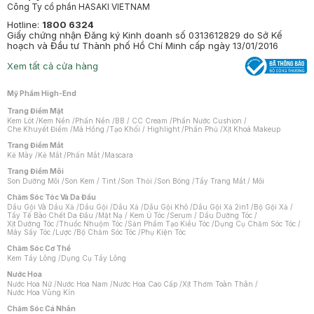
Công Ty cổ phần HASAKI VIETNAM
Hotline:
1800 6324
Giấy chứng nhận Đăng ký Kinh doanh số 0313612829 do Sở Kế
hoạch và Đầu tư Thành phố Hồ Chí Minh cấp ngày 13/01/2016
Xem tất cả cửa hàng
Mỹ Phẩm High-End
Trang Điểm Mặt
Kem Lót
/
Kem Nền
/
Phấn Nền
/
BB / CC Cream
/
Phấn Nước Cushion
/
Che Khuyết Điểm
/
Má Hồng
/
Tạo Khối / Highlight
/
Phấn Phủ
/
Xịt Khoá Makeup
Trang Điểm Mắt
Kẻ Mày
/
Kẻ Mắt
/
Phấn Mắt
/
Mascara
Trang Điểm Môi
Son Dưỡng Môi
/
Son Kem / Tint
/
Son Thỏi
/
Son Bóng
/
Tẩy Trang Mắt / Môi
Chăm Sóc Tóc Và Da Đầu
Dầu Gội Và Dầu Xả
/
Dầu Gội
/
Dầu Xả
/
Dầu Gội Khô
/
Dầu Gội Xả 2in1
/
Bộ Gội Xả
/
Tẩy Tế Bào Chết Da Đầu
/
Mặt Nạ / Kem Ủ Tóc
/
Serum / Dầu Dưỡng Tóc
/
Xịt Dưỡng Tóc
/
Thuốc Nhuộm Tóc
/
Sản Phẩm Tạo Kiểu Tóc
/
Dụng Cụ Chăm Sóc Tóc
/
Máy Sấy Tóc
/
Lược
/
Bộ Chăm Sóc Tóc
/
Phụ Kiện Tóc
Chăm Sóc Cơ Thể
Kem Tẩy Lông
/
Dụng Cụ Tẩy Lông
Nước Hoa
Nước Hoa Nữ
/
Nước Hoa Nam
/
Nước Hoa Cao Cấp
/
Xịt Thơm Toàn Thân
/
Nước Hoa Vùng Kín
Chăm Sóc Cá Nhân