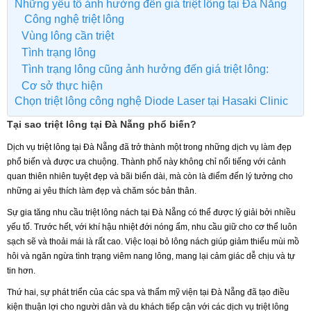
Những yếu tố ảnh hưởng đến giá triệt lông tại Đà Nẵng
Công nghệ triệt lông
Vùng lông cần triệt
Tình trạng lông
Tình trạng lông cũng ảnh hưởng đến giá triệt lông:
Cơ sở thực hiện
Chọn triệt lông công nghệ Diode Laser tại Hasaki Clinic
Tại sao triệt lông tại Đà Nẵng phổ biến?
Dịch vụ triệt lông tại Đà Nẵng đã trở thành một trong những dịch vụ làm đẹp
phổ biến và được ưa chuộng. Thành phố này không chỉ nổi tiếng với cảnh
quan thiên nhiên tuyệt đẹp và bãi biển dài, mà còn là điểm đến lý tưởng cho
những ai yêu thích làm đẹp và chăm sóc bản thân.
Sự gia tăng nhu cầu triệt lông nách tại Đà Nẵng có thể được lý giải bởi nhiều
yếu tố. Trước hết, với khí hậu nhiệt đới nóng ẩm, nhu cầu giữ cho cơ thể luôn
sạch sẽ và thoải mái là rất cao. Việc loại bỏ lông nách giúp giảm thiểu mùi mồ
hôi và ngăn ngừa tình trạng viêm nang lông, mang lại cảm giác dễ chịu và tự
tin hơn.
Thứ hai, sự phát triển của các spa và thẩm mỹ viện tại Đà Nẵng đã tạo điều
kiện thuận lợi cho người dân và du khách tiếp cận với các dịch vụ triệt lông