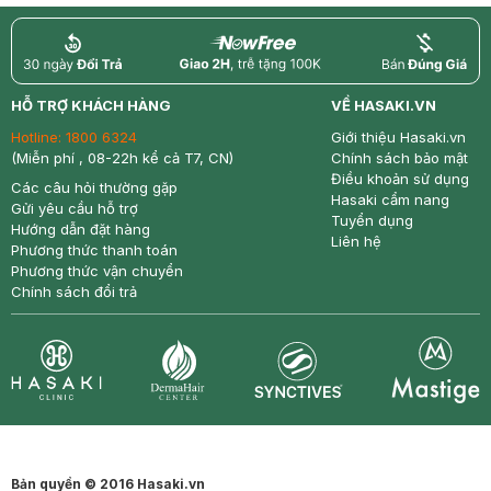
return
nowfree
price
HỖ TRỢ KHÁCH HÀNG
VỀ HASAKI.VN
Hotline:
1800 6324
Giới thiệu Hasaki.vn
(Miễn phí , 08-22h kể cả T7, CN)
Chính sách bảo mật
Điều khoản sử dụng
Các câu hỏi thường gặp
Hasaki cẩm nang
Gửi yêu cầu hỗ trợ
Tuyển dụng
Hướng dẫn đặt hàng
Liên hệ
Phương thức thanh toán
Phương thức vận chuyển
Chính sách đổi trả
Synctives
Clinic
Dermahair
Mastige
Bản quyền © 2016 Hasaki.vn