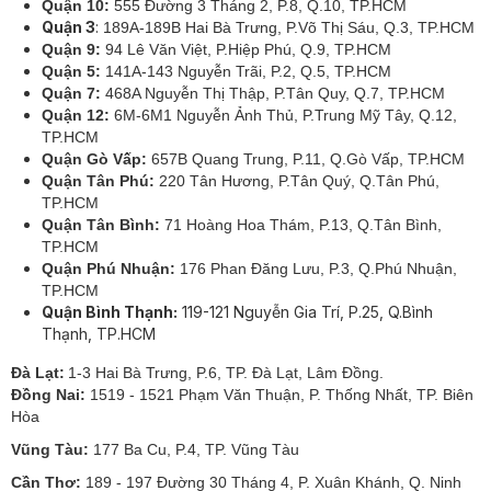
Quận 10:
555 Đường 3 Tháng 2, P.8, Q.10, TP.HCM
Quận 3
:
189A-189B Hai Bà Trưng, P.Võ Thị Sáu, Q.3, TP.HCM
Quận 9:
94 Lê Văn Việt, P.Hiệp Phú, Q.9, TP.HCM
Quận 5:
141A-143 Nguyễn Trãi, P.2, Q.5, TP.HCM
Quận 7:
468A Nguyễn Thị Thập, P.Tân Quy, Q.7, TP.HCM
Quận 12:
6M-6M1 Nguyễn Ảnh Thủ, P.Trung Mỹ Tây, Q.12,
TP.HCM
Quận Gò Vấp:
657B Quang Trung, P.11, Q.Gò Vấp, TP.HCM
Quận Tân Phú:
220 Tân Hương, P.Tân Quý, Q.Tân Phú,
TP.HCM
Quận Tân Bình:
71 Hoàng Hoa Thám, P.13, Q.Tân Bình,
TP.HCM
Quận Phú Nhuận:
176 Phan Đăng Lưu, P.3, Q.Phú Nhuận,
TP.HCM
Quận Bình Thạnh:
119-121 Nguyễn Gia Trí, P.25, Q.Bình
Thạnh, TP.HCM
Đà Lạt:
1-3 Hai Bà Trưng, P.6, TP. Đà Lạt, Lâm Đồng.
Đồng Nai:
1519 - 1521 Phạm Văn Thuận, P. Thống Nhất, TP. Biên
Hòa
Vũng Tàu:
177 Ba Cu, P.4, TP. Vũng Tàu
Cần Thơ:
189 - 197 Đường 30 Tháng 4, P. Xuân Khánh, Q. Ninh