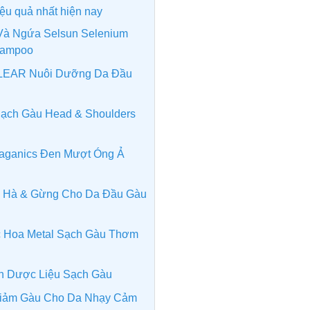
 hiệu quả nhất hiện nay
Và Ngứa Selsun Selenium
Shampoo
CLEAR Nuôi Dưỡng Da Đầu
Sạch Gàu Head & Shoulders
ilaganics Đen Mượt Óng Ả
ạc Hà & Gừng Cho Da Đầu Gàu
c Hoa Metal Sạch Gàu Thơm
n Dược Liệu Sạch Gàu
 Giảm Gàu Cho Da Nhạy Cảm