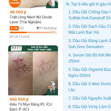
III. Top 9 dầu gội trị gàu
1. Dầu Gội Chống Gàu 
49.000 ₫
Triệt Lông Nách Nữ Diode
Sulfide Anti-Dandruff 
Laser (Trải Nghiệm)
2. Dầu Gội Sạch Gàu 
(12)
67.6k/tháng
4.7
Mát Lạnh Bạc Hà
43
%
1 Lần
|
5 phút
Timer Gray Icon
3. Dầu Gội Băng Lạnh 
Sub Zero Sensation
4. Serum Gội Bồ Kết M
250ml
5. Dầu Gội Organist B
Ngứa 500ml
6. Dầu Gội X-Men Nướ
Lâu
7. Dầu Gội Nguyên Xuâ
650.000 ₫
Điều Trị Mụn Bằng IPL (Cơ
8. Dầu Gội Vichy Làm
Bản) (F-AC)