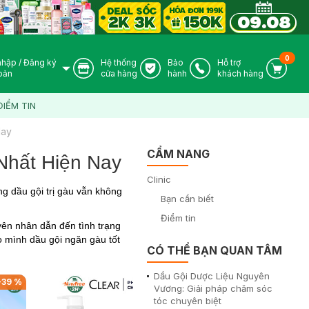
0
nhập
/
Đăng ký
Hệ thống
Bảo
Hỗ trợ
User Icon
Store Icon
Warranty Icon
Phone Icon
Cart I
oản
cửa hàng
hành
khách hàng
ĐIỂM TIN
Nay
CẨM NANG
Nhất Hiện Nay
Clinic
ng dầu gội trị gàu vẫn không
Bạn cần biết
Điểm tin
yên nhân dẫn đến tình trạng
 mình dầu gội ngăn gàu tốt
CÓ THỂ BẠN QUAN TÂM
Dầu Gội Dược Liệu Nguyên
-
39
%
-
6
%
Vương: Giải pháp chăm sóc
tóc chuyên biệt