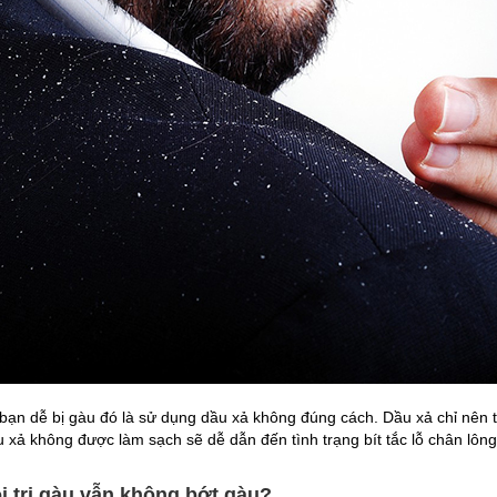
 bạn dễ bị gàu đó là sử dụng dầu xả không đúng cách. Dầu xả chỉ nên
 xả không được làm sạch sẽ dễ dẫn đến tình trạng bít tắc lỗ chân lông
ội trị gàu vẫn không bớt gàu?