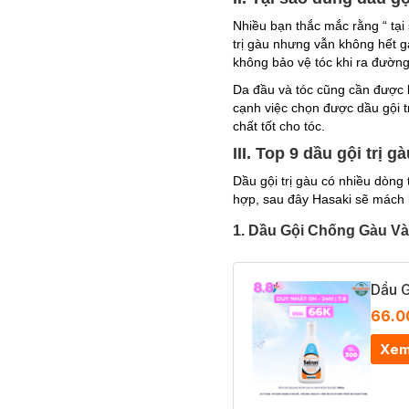
Nhiều bạn thắc mắc rằng “ tạ
trị gàu nhưng vẫn không hết g
không bảo vệ tóc khi ra đườn
Da đầu và tóc cũng cần được b
cạnh việc chọn được dầu gội 
chất tốt cho tóc.
III. Top 9 dầu gội trị 
Dầu gội trị gàu có nhiều dòn
hợp, sau đây Hasaki sẽ mách b
1. Dầu Gội Chống Gàu Và
Dầu 
66.0
Xem