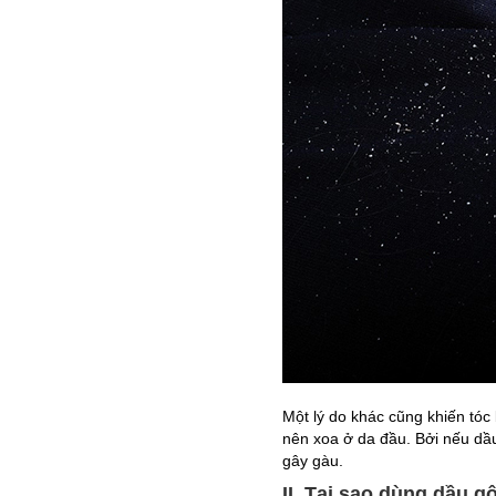
Một lý do khác cũng khiến tóc
nên xoa ở da đầu. Bởi nếu dầu
gây gàu.
II. Tại sao dùng dầu g