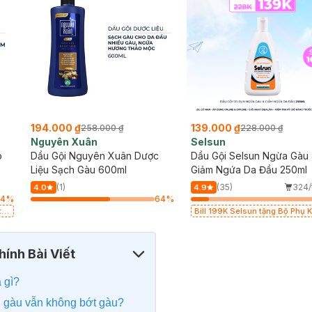
194.000 ₫
139.000 ₫
258.000 ₫
228.000 ₫
Nguyên Xuân
Selsun
o
Dầu Gội Nguyên Xuân Dược
Dầu Gội Selsun Ngừa Gàu
Liệu Sạch Gàu 600ml
Giảm Ngứa Da Đầu 250ml
(1)
(35)
324/
4.0
4.9
64
%
64
%
rị
Bill 199K Selsun tặng Bộ Phụ K
Cài Tóc trị giá 99K (SL có hạn)
ính Bài Viết
à gì?
trị gàu vẫn không bớt gàu?