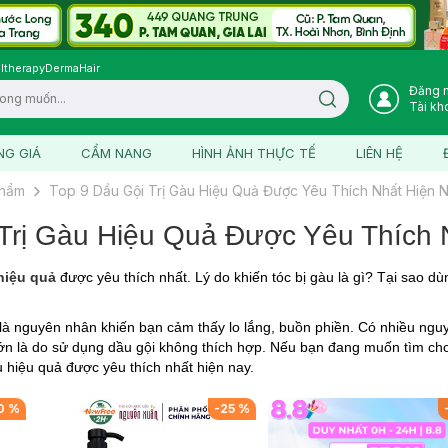
ltherapy
DermaHair
Đăng 
Search icon
Tài kh
NG GIÁ
CẨM NANG
HÌNH ẢNH THỰC TẾ
LIÊN HỆ
phẩm
Top 9 Dầu Gội Trị Gàu Hiệu Quả Được Yêu Thích Nhất Hiện 
 Trị Gàu Hiệu Quả Được Yêu Thích 
 hiệu quả
được yêu thích nhất. Lý do khiến tóc bị gàu là gì? Tại sao dù
là nguyên nhân khiến bạn cảm thấy lo lắng, buồn phiền. Có nhiều ngu
ớn là do sử dụng dầu gội không thích hợp. Nếu bạn đang muốn tìm cho
àu hiệu quả được yêu thích nhất hiện nay.
0
%
-
25
%