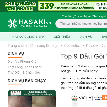
Triệt lông
Trị mụn
Trị sẹo
Thermage
U
Logo
HASAKI CLINIC & SPA
GIỚI THIỆU
DỊCH VỤ
BẢ
Trang chủ
Cẩm nang làm đẹp
Cosmetics
Review mỹ 
DỊCH VỤ
Top 9 Dầu Gội
Dịch Vụ Phòng Khám
Điểm danh
9
dầu gội trị gàu
Triệt Lông Diode Laser
bớt gàu? Tìm hiểu ngay!
Thư Giãn & Chăm Sóc
Tóc dễ rụng, da đầu gàu luôn 
DỊCH VỤ BÁN CHẠY
gàu trên da đầu nhưng phần l
thì đừng bỏ lỡ 9 dầu gội trị g
%
-
40
%
-
1