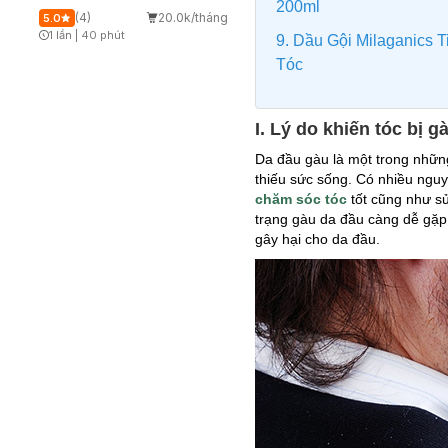
200ml
(4)
20.0k/tháng
5.0
1 lần
|
40 phút
9. Dầu Gội Milaganics 
Timer Gray Icon
Tóc
I. Lý do khiến tóc bị gà
Da đầu gàu là một trong nhữn
thiếu sức sống. Có nhiều ngu
chăm sóc tóc
tốt cũng như s
trạng gàu da đầu càng dễ gặp.
gây hại cho da đầu.