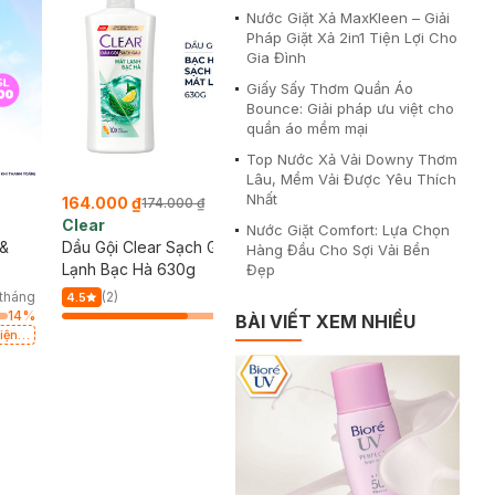
Nước Giặt Xả MaxKleen – Giải
Pháp Giặt Xả 2in1 Tiện Lợi Cho
Gia Đình
Giấy Sấy Thơm Quần Áo
Bounce: Giải pháp ưu việt cho
quần áo mềm mại
Top Nước Xả Vải Downy Thơm
Lâu, Mềm Vải Được Yêu Thích
Nhất
164.000 ₫
174.000 ₫
Clear
Nước Giặt Comfort: Lựa Chọn
 &
Dầu Gội Clear Sạch Gàu Mát
Hàng Đầu Cho Sợi Vải Bền
Lạnh Bạc Hà 630g
Đẹp
tháng
(2)
73/tháng
4.5
14
%
64
%
BÀI VIẾT XEM NHIỀU
iện