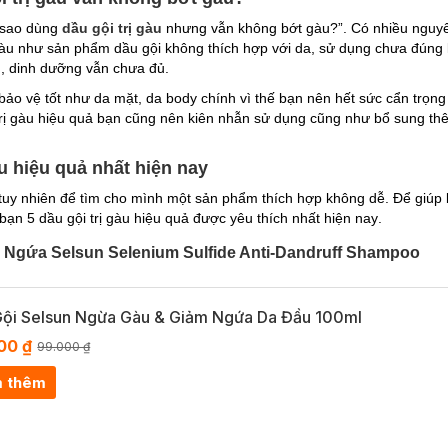
i sao dùng
dầu gội trị gàu
nhưng vẫn không bớt gàu?”. Có nhiều nguyê
àu như sản phẩm dầu gội không thích hợp với da, sử dụng chưa đúng l
g, dinh dưỡng vẫn chưa đủ.
ảo vệ tốt như da mặt, da body chính vì thế bạn nên hết sức cẩn trọng
trị gàu hiệu quả bạn cũng nên kiên nhẫn sử dụng cũng như bổ sung t
gàu hiệu quả nhất hiện nay
g tuy nhiên để tìm cho mình một sản phẩm thích hợp không dễ. Để giúp
ạn 5 dầu gội trị gàu hiệu quả được yêu thích nhất hiện nay
.
 Ngứa Selsun Selenium Sulfide Anti-Dandruff Shampoo
Gội Selsun Ngừa Gàu & Giảm Ngứa Da Đầu 100ml
00 ₫
99.000 ₫
 thêm