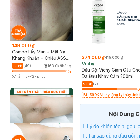
149.000 ₫
Combo Lấy Mụn + Mặt Nạ
115.000 ₫
374.000 ₫
191.000 ₫
415.000 ₫
Kháng Khuẩn + Chiếu ASSH
Organist
Vichy
(Trải nghiệm)
(49)
163.0k/tháng
5.0
Dầu Gội Organist Bạc Hà &
Dầu Gội Vichy Giảm Gàu Ch
1
%
Gừng Cho Da Đầu Gàu Ngứa
Da Đầu Nhạy Cảm 200ml
1 lần
|
57-127 phút
Timer Gray Icon
500ml
ng
(5)
4/tháng
(7)
4.6
5.0
64
%
Tặng Kem Xả Double Rich Giúp Tóc
Bill 599K Vichy tặng Ly thủy tinh t
Chắc Khỏe 250ml (SL có hạn - Áp
giá 200K (SL có hạn)
dụng tại chi nhánh còn quà)
Nội Dung Ch
I. Lý do khiến tóc bị gàu l
II. Tại sao dùng dầu gội 