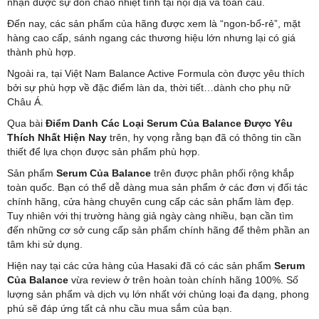
nhận được sự đón chào nhiệt tình tại nội địa và toàn cầu.
Đến nay, các sản phẩm của hãng được xem là “ngon-bổ-rẻ”, mặt
hàng cao cấp, sánh ngang các thương hiệu lớn nhưng lại có giá
thành phù hợp.
Ngoài ra, tại Việt Nam Balance Active Formula còn được yêu thích
bởi sự phù hợp về đặc điểm làn da, thời tiết…dành cho phụ nữ
Châu Á.
Qua bài
Điểm Danh Các Loại Serum Của Balance Được Yêu
Thích Nhất Hiện Nay
trên, hy vọng rằng bạn đã có thông tin cần
thiết để lựa chọn được sản phẩm phù hợp.
Sản phẩm
Serum Của Balance
trên được phân phối rộng khắp
toàn quốc. Bạn có thể dễ dàng mua sản phẩm ở các đơn vị đối tác
chính hãng, cửa hàng chuyên cung cấp các sản phẩm làm đẹp.
Tuy nhiên với thị trường hàng giả ngày càng nhiều, bạn cần tìm
đến những cơ sở cung cấp sản phẩm chính hãng để thêm phần an
tâm khi sử dụng.
Hiện nay tại các cửa hàng của Hasaki đã có các sản phẩm
Serum
Của Balance
vừa review ở trên hoàn toàn chính hãng 100%. Số
lượng sản phẩm và dịch vụ lớn nhất với chủng loại đa dạng, phong
phú sẽ đáp ứng tất cả nhu cầu mua sắm của bạn.