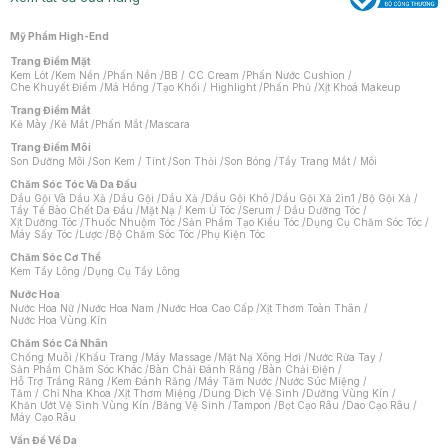
Mỹ Phẩm High-End
Trang Điểm Mặt
Kem Lót
/
Kem Nền
/
Phấn Nền
/
BB / CC Cream
/
Phấn Nước Cushion
/
Che Khuyết Điểm
/
Má Hồng
/
Tạo Khối / Highlight
/
Phấn Phủ
/
Xịt Khoá Makeup
Trang Điểm Mắt
Kẻ Mày
/
Kẻ Mắt
/
Phấn Mắt
/
Mascara
Trang Điểm Môi
Son Dưỡng Môi
/
Son Kem / Tint
/
Son Thỏi
/
Son Bóng
/
Tẩy Trang Mắt / Môi
Chăm Sóc Tóc Và Da Đầu
Dầu Gội Và Dầu Xả
/
Dầu Gội
/
Dầu Xả
/
Dầu Gội Khô
/
Dầu Gội Xả 2in1
/
Bộ Gội Xả
/
Tẩy Tế Bào Chết Da Đầu
/
Mặt Nạ / Kem Ủ Tóc
/
Serum / Dầu Dưỡng Tóc
/
Xịt Dưỡng Tóc
/
Thuốc Nhuộm Tóc
/
Sản Phẩm Tạo Kiểu Tóc
/
Dụng Cụ Chăm Sóc Tóc
/
Máy Sấy Tóc
/
Lược
/
Bộ Chăm Sóc Tóc
/
Phụ Kiện Tóc
Chăm Sóc Cơ Thể
Kem Tẩy Lông
/
Dụng Cụ Tẩy Lông
Nước Hoa
Nước Hoa Nữ
/
Nước Hoa Nam
/
Nước Hoa Cao Cấp
/
Xịt Thơm Toàn Thân
/
Nước Hoa Vùng Kín
Chăm Sóc Cá Nhân
Chống Muỗi
/
Khẩu Trang
/
Máy Massage
/
Mặt Nạ Xông Hơi
/
Nước Rửa Tay
/
Sản Phẩm Chăm Sóc Khác
/
Bàn Chải Đánh Răng
/
Bàn Chải Điện
/
Hỗ Trợ Trắng Răng
/
Kem Đánh Răng
/
Máy Tăm Nước
/
Nước Súc Miệng
/
Tăm / Chỉ Nha Khoa
/
Xịt Thơm Miệng
/
Dung Dịch Vệ Sinh
/
Dưỡng Vùng Kín
/
Khăn Ướt Vệ Sinh Vùng Kín
/
Băng Vệ Sinh
/
Tampon
/
Bọt Cạo Râu
/
Dao Cạo Râu
/
Máy Cạo Râu
Chat i
Vấn Đề Về Da