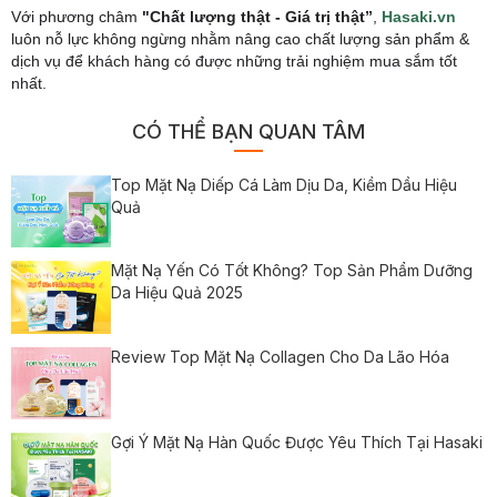
Với phương châm
"Chất lượng thật - Giá trị thật”
,
Hasaki.vn
luôn nỗ lực không ngừng nhằm nâng cao chất lượng sản phẩm &
dịch vụ để khách hàng có được những trải nghiệm mua sắm tốt
nhất.
CÓ THỂ BẠN QUAN TÂM
Top Mặt Nạ Diếp Cá Làm Dịu Da, Kiềm Dầu Hiệu
Quả
Mặt Nạ Yến Có Tốt Không? Top Sản Phẩm Dưỡng
Da Hiệu Quả 2025
Review Top Mặt Nạ Collagen Cho Da Lão Hóa
Gợi Ý Mặt Nạ Hàn Quốc Được Yêu Thích Tại Hasaki