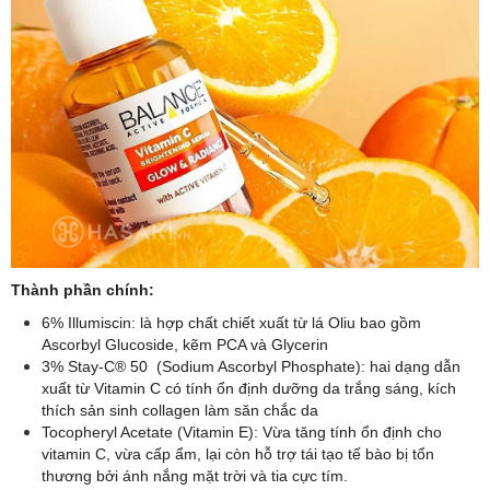
Thành phần chính:
6% Illumiscin: là hợp chất chiết xuất từ lá Oliu bao gồm
Ascorbyl Glucoside, kẽm PCA và Glycerin
3% Stay-C® 50 (Sodium Ascorbyl Phosphate): hai dạng dẫn
xuất từ Vitamin C có tính ổn định dưỡng da trắng sáng, kích
thích sản sinh collagen làm săn chắc da
Tocopheryl Acetate (Vitamin E): Vừa tăng tính ổn định cho
vitamin C, vừa cấp ẩm, lại còn hỗ trợ tái tạo tế bào bị tổn
thương bởi ánh nắng mặt trời và tia cực tím.