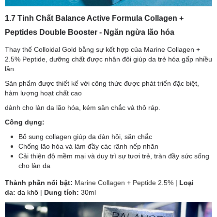
1.7 Tinh Chất Balance Active Formula Collagen +
Peptides Double Booster - Ngăn ngừa lão hóa
Thay thế Colloidal Gold bằng sự kết hợp của Marine Collagen +
2.5% Peptide, dưỡng chất được nhân đôi giúp da trẻ hóa gấp nhiều
lần.
Sản phẩm được thiết kế với công thức được phát triển đặc biệt,
hàm lượng hoạt chất cao
dành cho làn da lão hóa, kém săn chắc và thô ráp.
Công dụng:
Bổ sung collagen giúp da đàn hồi, săn chắc
Chống lão hóa và làm đầy các rãnh nếp nhăn
Cải thiện độ mềm mại và duy trì sự tươi trẻ, tràn đầy sức sống
cho làn da
​Thành phần nổi bật:
Marine Collagen + Peptide 2.5%
|
Loại
da:
da khô
|
Dung tích:
30ml