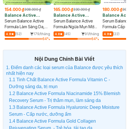
154.000 ₫
165.000 ₫
180.000 ₫
308.000 ₫
330.000 ₫
308
Balance Active
Balance Active
Balance Act
Formula
Serum Balance Active
Formula
Serum Balance Active
Formula
Serum Balance
Formula Làm Sáng Da,
Formula Ngừa Mụn Mờ
Formula Cấp 
Mờ Thâm 30ml
Thâm 30ml
Dưỡng Ẩm Da 
(52)
179/tháng
(45)
91/tháng
(22)
4.9
4.8
4.9
64
%
64
%
Nội Dung Chính Bài Viết
1. Điểm danh các loại serum của Balance được yêu thích
nhất hiện nay
1.1 Tinh Chất Balance Active Formula Vitamin C -
Dưỡng sáng da, trị mụn
1.2 Balance Active Formula Niacinamide 15% Blemish
Recovery Serum - Trị thâm mụn, làm sáng da
1.3 Balance Active Formula Hyaluronic Deep Moisture
Serum - Cấp nước, dưỡng ẩm
1.4 Balance Active Formula Gold Collagen
Rejuvenating Serum - Trẻ hóa, tái tạo da