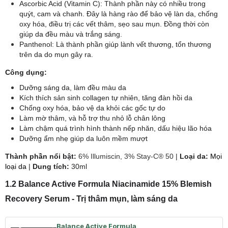
Ascorbic Acid (Vitamin C): Thành phần này có nhiều trong
quýt, cam và chanh. Đây là hàng rào để bảo vệ làn da, chống
oxy hóa, điều trị các vết thâm, sẹo sau mụn. Đồng thời còn
giúp da đều màu và trắng sáng.
Panthenol: Là thành phần giúp lành vết thương, tổn thương
trên da do mụn gây ra.
Công dụng:
Dưỡng sáng da, làm đều màu da
Kích thích sản sinh collagen tự nhiên, tăng đàn hồi da
Chống oxy hóa, bảo vệ da khỏi các gốc tự do
Làm mờ thâm, và hỗ trợ thu nhỏ lỗ chân lông
Làm chậm quá trình hình thành nếp nhăn, dấu hiệu lão hóa
Dưỡng ẩm nhẹ giúp da luôn mềm mượt
​Thành phần nổi bật:
6% Illumiscin, 3% Stay-C® 50
|
Loại da:
Mọi
loại da
|
Dung tích:
30ml
1.2 Balance Active Formula Niacinamide 15% Blemish
Recovery Serum - Trị thâm mụn, làm sáng da
Balance Active Formula