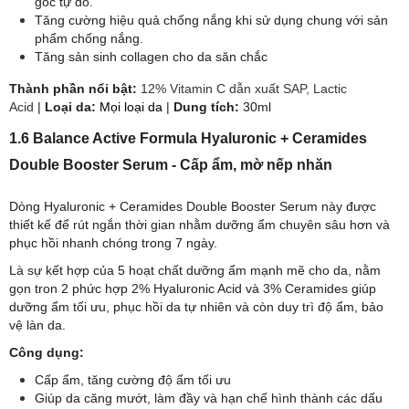
gốc tự do.
Tăng cường hiệu quả chống nắng khi sử dụng chung với sản
phẩm chống nắng.
Tăng sản sinh collagen cho da săn chắc
​Thành phần nổi bật:
12% Vitamin C dẫn xuất SAP, Lactic
Acid
|
Loại da:
Mọi loại da
|
Dung tích:
30ml
1.6 Balance Active Formula Hyaluronic + Ceramides
Double Booster Serum - Cấp ẩm, mờ nếp nhăn
Dòng Hyaluronic + Ceramides Double Booster Serum này được
thiết kế để rút ngắn thời gian nhằm dưỡng ẩm chuyên sâu hơn và
phục hồi nhanh chóng trong 7 ngày.
Là sự kết hợp của 5 hoạt chất dưỡng ẩm mạnh mẽ cho da, nằm
gọn tron 2 phức hợp 2% Hyaluronic Acid và 3% Ceramides giúp
dưỡng ẩm tối ưu, phục hồi da tự nhiên và còn duy trì độ ẩm, bảo
vệ làn da.
Công dụng:
Cấp ẩm, tăng cường độ ẩm tối ưu
Giúp da căng mướt, làm đầy và hạn chế hình thành các dấu