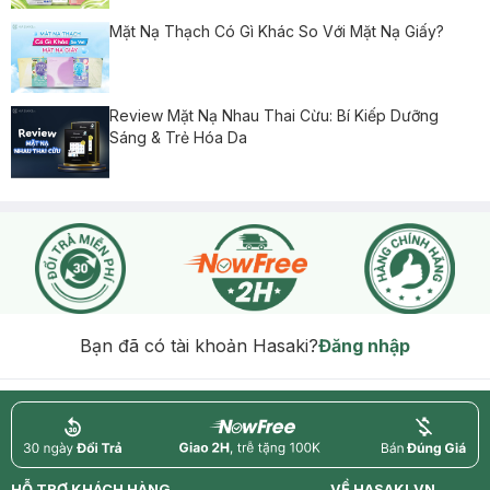
Mặt Nạ Thạch Có Gì Khác So Với Mặt Nạ Giấy?
Review Mặt Nạ Nhau Thai Cừu: Bí Kiếp Dưỡng
Sáng & Trẻ Hóa Da
Bạn đã có tài khoản Hasaki?
Đăng nhập
return
nowfree
price
HỖ TRỢ KHÁCH HÀNG
VỀ HASAKI.VN