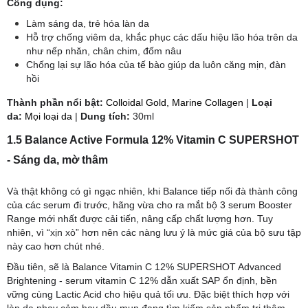
Công dụng:
Làm sáng da, trẻ hóa làn da
Hỗ trợ chống viêm da, khắc phục các dấu hiệu lão hóa trên da
như nếp nhăn, chân chim, đốm nâu
Chống lại sự lão hóa của tế bào giúp da luôn căng mịn, đàn
hồi
​Thành phần nổi bật:
Colloidal Gold, Marine Collagen
|
Loại
da:
Mọi loại da
|
Dung tích:
30ml
1.5 Balance Active Formula 12% Vitamin C SUPERSHOT
- Sáng da, mờ thâm
Và thật không có gì ngạc nhiên, khi Balance tiếp nối đà thành công
của các serum đi trước, hãng vừa cho ra mắt bộ 3 serum Booster
Range mới nhất được cải tiến, nâng cấp chất lượng hơn. Tuy
nhiên, vì “xịn xò” hơn nên các nàng lưu ý là mức giá của bộ sưu tập
này cao hơn chút nhé.
Đầu tiên, sẽ là Balance Vitamin C 12% SUPERSHOT Advanced
Brightening - serum vitamin C 12% dẫn xuất SAP ổn định, bền
vững cùng Lactic Acid cho hiệu quả tối ưu. Đặc biệt thích hợp với
làn da nhạy cảm hay dầu mụn đang tìm kiếm sản phẩm trị thâm