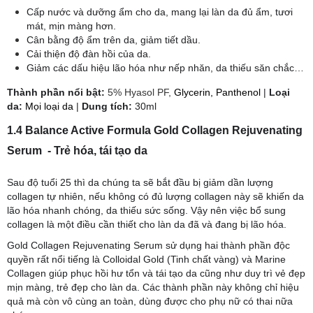
Cấp nước và dưỡng ẩm cho da, mang lại làn da đủ ẩm, tươi
mát, mịn màng hơn.
Cân bằng độ ẩm trên da, giảm tiết dầu.
Cải thiện độ đàn hồi của da.
Giảm các dấu hiệu lão hóa như nếp nhăn, da thiếu săn chắc…
​Thành phần nổi bật:
5% Hyasol PF,
Glycerin, Panthenol
|
Loại
da:
Mọi loại da
|
Dung tích:
30ml
1.4 Balance Active Formula Gold Collagen Rejuvenating
Serum - Trẻ hóa, tái tạo da
Sau độ tuổi 25 thì da chúng ta sẽ bắt đầu bị giảm dần lượng
collagen tự nhiên, nếu không có đủ lượng collagen này sẽ khiến da
lão hóa nhanh chóng, da thiếu sức sống. Vậy nên việc bổ sung
collagen là một điều cần thiết cho làn da đã và đang bị lão hóa.
Gold Collagen Rejuvenating Serum sử dụng hai thành phần độc
quyền rất nổi tiếng là Colloidal Gold (Tinh chất vàng) và Marine
Collagen giúp phục hồi hư tổn và tái tạo da cũng như duy trì vẻ đẹp
mịn màng, trẻ đẹp cho làn da. Các thành phần này không chỉ hiệu
quả mà còn vô cùng an toàn, dùng được cho phụ nữ có thai nữa