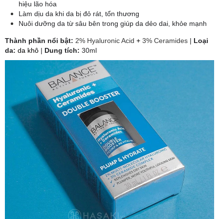
hiệu lão hóa
Làm dịu da khi da bị đỏ rát, tổn thương
Nuôi dưỡng da từ sâu bên trong giúp da dẻo dai, khỏe mạnh
​Thành phần nổi bật:
2% Hyaluronic Acid
+
3% Ceramides
|
Loại
da:
da khô
|
Dung tích:
30ml