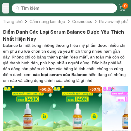
0
Tìm kiếm
Chec
Tìm kiếm
Toggle Menu
Trang chủ
Cẩm nang làm đẹp
Cosmetics
Review mỹ phẩ
Điểm Danh Các Loại Serum Balance Được Yêu Thích
Nhất Hiện Nay
Balance là một trong những thương hiệu mỹ phẩm được nhiều chị
em phụ nữ lựa chọn tin dùng và yêu thích trong nhiều năm gần
đây. Không chỉ có bảng thành phần “đẹp mắt”, an toàn mà còn có
giá thành bình dân, phù hợp nhiều người dùng. Đặc biệt phải kể
đến dòng sản phẩm chủ lực của hãng là tinh chất, chúng ta cùng
điểm danh xem
các loại serum của Balance
hiện đang có những
em nào và công dụng chính của chúng là gì nhé.
-
50
%
-
50
%