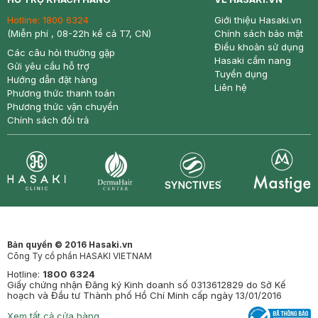
Hotline:
1800 6324
Giới thiệu Hasaki.vn
(Miễn phí , 08-22h kể cả T7, CN)
Chính sách bảo mật
Điều khoản sử dụng
Các câu hỏi thường gặp
Hasaki cẩm nang
Gửi yêu cầu hỗ trợ
Tuyển dụng
Hướng dẫn đặt hàng
Liên hệ
Phương thức thanh toán
Phương thức vận chuyển
Chính sách đổi trả
Synctives
Clinic
Dermahair
Mastige
Bản quyền © 2016 Hasaki.vn
Công Ty cổ phần HASAKI VIETNAM
Hotline:
1800 6324
Giấy chứng nhận Đăng ký Kinh doanh số 0313612829 do Sở Kế
hoạch và Đầu tư Thành phố Hồ Chí Minh cấp ngày 13/01/2016
Xem tất cả cửa hàng