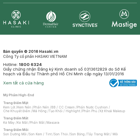
Synctives
Clinic
Dermahair
Mastige
Bản quyền © 2016 Hasaki.vn
Công Ty cổ phần HASAKI VIETNAM
Hotline:
1800 6324
Giấy chứng nhận Đăng ký Kinh doanh số 0313612829 do Sở Kế
hoạch và Đầu tư Thành phố Hồ Chí Minh cấp ngày 13/01/2016
Xem tất cả cửa hàng
Mỹ Phẩm High-End
Trang Điểm Mặt
Kem Lót
/
Kem Nền
/
Phấn Nền
/
BB / CC Cream
/
Phấn Nước Cushion
/
Che Khuyết Điểm
/
Má Hồng
/
Tạo Khối / Highlight
/
Phấn Phủ
/
Xịt Khoá Makeup
Trang Điểm Mắt
Kẻ Mày
/
Kẻ Mắt
/
Phấn Mắt
/
Mascara
Trang Điểm Môi
Son Dưỡng Môi
/
Son Kem / Tint
/
Son Thỏi
/
Son Bóng
/
Tẩy Trang Mắt / Môi