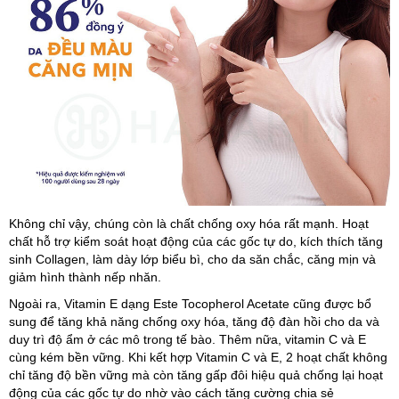
Không chỉ vậy, chúng còn là chất chống oxy hóa rất mạnh. Hoạt
chất hỗ trợ kiểm soát hoạt động của các gốc tự do, kích thích tăng
sinh Collagen, làm dày lớp biểu bì, cho da săn chắc, căng mịn và
giảm hình thành nếp nhăn.
Ngoài ra, Vitamin E dạng Este Tocopherol Acetate cũng được bổ
sung để tăng khả năng chống oxy hóa, tăng độ đàn hồi cho da và
duy trì độ ẩm ở các mô trong tế bào. Thêm nữa, vitamin C và E
cùng kém bền vững. Khi kết hợp Vitamin C và E, 2 hoạt chất không
chỉ tăng độ bền vững mà còn tăng gấp đôi hiệu quả chống lại hoạt
động của các gốc tự do nhờ vào cách tăng cường chia sẻ