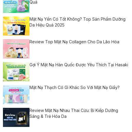
Quả
Mặt Nạ Yến Có Tốt Không? Top Sản Phẩm Dưỡng
Da Hiệu Quả 2025
Review Top Mặt Nạ Collagen Cho Da Lão Hóa
Gợi Ý Mặt Nạ Hàn Quốc Được Yêu Thích Tại Hasaki
Mặt Nạ Thạch Có Gì Khác So Với Mặt Nạ Giấy?
Review Mặt Nạ Nhau Thai Cừu: Bí Kiếp Dưỡng
Sáng & Trẻ Hóa Da