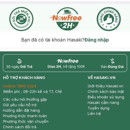
Bạn đã có tài khoản Hasaki?
Đăng nhập
return
nowfree
price
HỖ TRỢ KHÁCH HÀNG
VỀ HASAKI.VN
Hotline:
1800 6324
Giới thiệu Hasaki.vn
(Miễn phí , 08-22h kể cả T7, CN)
Chính sách bảo mật
Điều khoản sử dụng
Các câu hỏi thường gặp
Hasaki cẩm nang
Gửi yêu cầu hỗ trợ
Tuyển dụng
Hướng dẫn đặt hàng
Liên hệ
Phương thức thanh toán
Phương thức vận chuyển
Chính sách đổi trả