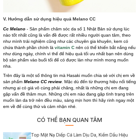
V. Hướng dẫn sử dụng hiệu quả Melano CC
Cc Melano
- Sản phẩm chăm sóc da số 1 Nhật Bản sử dụng lúc
nào tốt nhất cũng là vấn đề được rất nhiều người quan tâm, theo
như mình trải nghiệm cũng như các chuyên gia khuyên, kem có
chứa thành phần chính là
vitamin C
nên có thể khiến bắt nắng nếu
như dùng ngày, chính vì thế để hiệu quả tối ưu nhất bạn nên dùng
bộ sản phẩm vào buổi tối để có được làn như mình mong muốn
nha.
Trên đây là một số thông tin mà Hasaki muốn chia sẻ với chị em về
sản phẩm
Melano CC review
. Mặc dù đến từ thương hiệu nổi tiếng
nhưng ại có giá vô cùng phải chăng, nhất là những chị em đang
gặp vấn đề thâm mụn. Những chị em nào đang gặp tình trạng trên
muốn làn da trở nên đều màu, sáng mịn hơn thì hãy rinh ngay một
em về để cùng thử và cảm nhận nhé.
CÓ THỂ BẠN QUAN TÂM
Top Mặt Nạ Diếp Cá Làm Dịu Da, Kiềm Dầu Hiệu