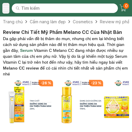
0
Tìm kiếm
Chec
Tìm kiếm
Toggle Menu
Trang chủ
Cẩm nang làm đẹp
Cosmetics
Review mỹ phẩ
Review Chi Tiết Mỹ Phẩm Melano CC Của Nhật Bản
Da gặp phải vấn đề bị thâm do mụn, nhưng chị em lại không biết
cách sử dụng sản phẩm nào để trị thâm mụn hiệu quả. Thời gian
gần đây,
Serum
Vitamin C Melano CC đang nhận được nhiều sự
quan tâm của chị em phụ nữ. Vậy lý do là gì khiến một tuýp Serum
Vitamin C lại trở nên hot đến như vậy, hãy tìm hiểu ngay bài viết
Melano CC review
để có cái nhìn chi tiết nhất về sản phẩm chị em
nhé
-
26
%
-
23
%