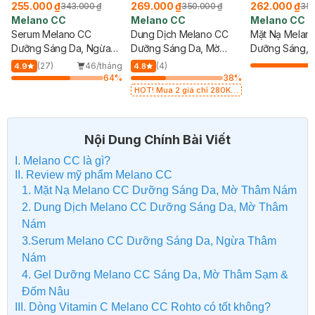
255.000 ₫
269.000 ₫
262.000 ₫
343.000 ₫
350.000 ₫
350
Melano CC
Melano CC
Melano CC
Serum Melano CC
Dung Dịch Melano CC
Mặt Nạ Melan
Dưỡng Sáng Da, Ngừa
Dưỡng Sáng Da, Mờ
Dưỡng Sáng, 
Thâm Nám 20ml
Thâm Nám 170ml
Cho Da 28 Mi
(27)
46/tháng
(4)
4.9
4.8
64
%
38
%
HOT! Mua 2 giá chỉ 280K
(SL có hạn)
Nội Dung Chính Bài Viết
I. Melano CC là gì?
II. Review mỹ phẩm Melano CC
1. Mặt Nạ Melano CC Dưỡng Sáng Da, Mờ Thâm Nám
2. Dung Dịch Melano CC Dưỡng Sáng Da, Mờ Thâm
Nám
3.Serum Melano CC Dưỡng Sáng Da, Ngừa Thâm
Nám
4. Gel Dưỡng Melano CC Sáng Da, Mờ Thâm Sạm &
Đốm Nâu
III. Dòng Vitamin C Melano CC Rohto có tốt không?