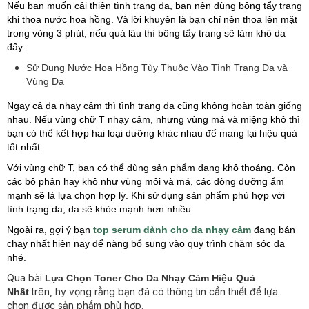
Nếu bạn muốn cải thiện tình trạng da, bạn nên dùng bông tẩy trang
khi thoa nước hoa hồng. Và lời khuyên là bạn chỉ nên thoa lên mặt
trong vòng 3 phút, nếu quá lâu thì bông tẩy trang sẽ làm khô da
đấy.
Sử Dụng Nước Hoa Hồng Tùy Thuộc Vào Tình Trạng Da và
Vùng Da
Ngay cả da nhạy cảm thì tình trạng da cũng không hoàn toàn giống
nhau. Nếu vùng chữ T nhạy cảm, nhưng vùng má và miệng khô thì
bạn có thể kết hợp hai loại dưỡng khác nhau để mang lại hiệu quả
tốt nhất.
Với vùng chữ T, bạn có thể dùng sản phẩm dạng khô thoáng. Còn
các bộ phận hay khô như vùng môi và má, các dòng dưỡng ẩm
mạnh sẽ là lựa chọn hợp lý. Khi sử dụng sản phẩm phù hợp với
tình trạng da, da sẽ khỏe mạnh hơn nhiều.
Ngoài ra, gợi ý bạn
top serum dành cho da nhạy cảm
đang bán
chạy nhất hiện nay để nàng bổ sung vào quy trình chăm sóc da
nhé.
Qua bài
Lựa Chọn Toner Cho Da Nhạy Cảm Hiệu Quả
trên, hy vọng rằng bạn đã có thông tin cần thiết để lựa
Nhất
chọn được sản phẩm phù hợp.