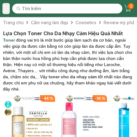
0
Tìm kiếm
Chec
Tìm kiếm
Toggle Menu
Trang chủ
Cẩm nang làm đẹp
Cosmetics
Review mỹ phẩ
Lựa Chọn Toner Cho Da Nhạy Cảm Hiệu Quả Nhất
Toner
đóng vai trò là một bước giúp làm sạch da cơ bản, ngoài
việc giúp da được cân bằng nó còn giúp làn da được cấp ẩm. Tuy
nhiên, với một số chị em có làn da nhạy cảm, thì việc lựa chọn cho
bản thân nước hoa hồng phù hợp cần phải được lựa chọn cẩn
thận. Hiện nay có một số thương hiệu nổi tiếng như Laroche,
Avène, Thayers… với nhiều công dụng như dưỡng ẩm, làm trắng
da, chăm sóc da,.. Vậy
toner cho da nhạy cảm
tốt nhất nào đang
được chị em phụ nữ ưa chuộng, hãy tham khảo ngay bài viết dưới
đây nhé.
-
44
%
-
16
%