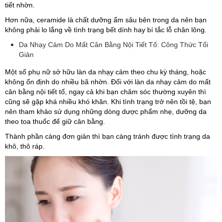
tiết nhờn.
Hơn nữa, ceramide là chất dưỡng ẩm sâu bên trong da nên bạn
không phải lo lắng về tình trạng bết dính hay bí tắc lỗ chân lông.
Da Nhạy Cảm Do Mất Cân Bằng Nội Tiết Tố: Công Thức Tối
Giản
Một số phụ nữ sở hữu làn da nhạy cảm theo chu kỳ tháng, hoặc
không ổn định do nhiều bã nhờn. Đối với làn da nhạy cảm do mất
cân bằng nội tiết tố, ngay cả khi bạn chăm sóc thường xuyên thì
cũng sẽ gặp khá nhiều khó khăn. Khi tình trạng trở nên tồi tệ, bạn
nên tham khảo sử dụng những dòng dược phẩm nhẹ, dưỡng da
theo toa thuốc để giữ cân bằng.
Thành phần càng đơn giản thì bạn càng tránh được tình trạng da
khô, thô ráp.