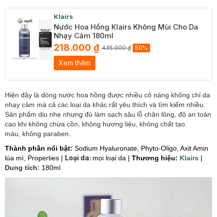
Klairs
Nước Hoa Hồng Klairs Không Mùi Cho Da
Nhạy Cảm 180ml
218.000 ₫
435.000 ₫
50%
Xem thêm
Hiện đây là dòng nước hoa hồng được nhiều cô nàng không chỉ da
nhạy cảm mà cả các loại da khác rất yêu thích và tìm kiếm nhiều.
Sản phẩm dịu nhẹ nhưng đủ làm sạch sâu lỗ chân lông, độ an toàn
cao khi không chứa cồn, không hương liệu, không chất tạo
màu, không paraben.
Thành phần nổi bật:
Sodium Hyaluronate, Phyto-Oligo, Axit Amin
Loại da:
lúa mì, Properties |
mọi loại da |
Thương hiệu:
Klairs
|
Dung tích:
180ml