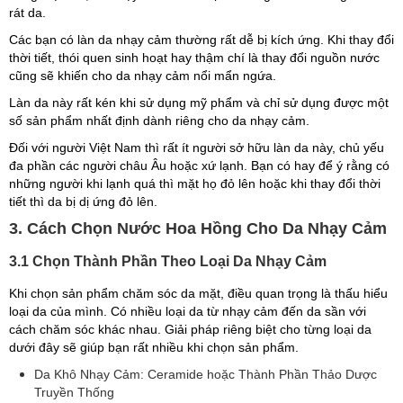
rát da.
Các bạn có làn da nhạy cảm thường rất dễ bị kích ứng. Khi thay đổi
thời tiết, thói quen sinh hoạt hay thậm chí là thay đổi nguồn nước
cũng sẽ khiến cho da nhạy cảm nổi mẩn ngứa.
Làn da này rất kén khi sử dụng mỹ phẩm và chỉ sử dụng được một
số sản phẩm nhất định dành riêng cho da nhạy cảm.
Đối với người Việt Nam thì rất ít người sở hữu làn da này, chủ yếu
đa phần các người châu Âu hoặc xứ lạnh. Bạn có hay để ý rằng có
những người khi lạnh quá thì mặt họ đỏ lên hoặc khi thay đổi thời
tiết thì da bị dị ứng đỏ lên.
3. Cách Chọn Nước Hoa Hồng Cho Da Nhạy Cảm
3.1 Chọn Thành Phần Theo Loại Da Nhạy Cảm
Khi chọn sản phẩm chăm sóc da mặt, điều quan trọng là thấu hiểu
loại da của mình. Có nhiều loại da từ nhạy cảm đến da sần với
cách chăm sóc khác nhau. Giải pháp riêng biệt cho từng loại da
dưới đây sẽ giúp bạn rất nhiều khi chọn sản phẩm.
Da Khô Nhạy Cảm: Ceramide hoặc Thành Phần Thảo Dược
Truyền Thống