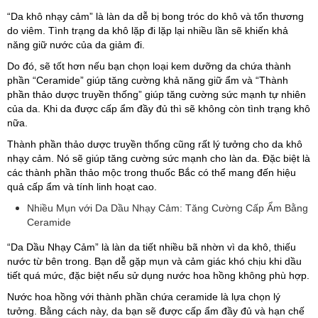
“Da khô nhạy cảm” là làn da dễ bị bong tróc do khô và tổn thương
do viêm. Tình trạng da khô lặp đi lặp lại nhiều lần sẽ khiến khả
năng giữ nước của da giảm đi.
Do đó, sẽ tốt hơn nếu bạn chọn loại kem dưỡng da chứa thành
phần “Ceramide” giúp tăng
cường khả năng giữ ẩm và “Thành
phần thảo dược truyền thống” giúp tăng cường sức mạnh tự nhiên
của da. Khi da được cấp ẩm đầy đủ thì sẽ không còn tình trạng khô
nữa.
Thành phần thảo dược truyền thống cũng rất lý tưởng cho da khô
nhạy cảm. Nó sẽ giúp tăng cường sức mạnh cho làn da. Đặc biệt là
các thành phần thảo mộc trong thuốc Bắc có thể mang đến hiệu
quả cấp ẩm và tính linh hoạt cao.
Nhiều Mụn với Da Dầu Nhạy Cảm: Tăng Cường Cấp Ẩm Bằng
Ceramide
“Da Dầu Nhạy Cảm” là làn da tiết nhiều bã nhờn vì da khô, thiếu
nước từ bên trong. Bạn dễ gặp mụn và cảm giác khó chịu khi dầu
tiết quá mức, đặc biệt nếu sử dụng nước hoa hồng không phù hợp.
Nước hoa hồng với thành phần chứa ceramide là lựa chọn lý
tưởng. Bằng cách này, da bạn sẽ được cấp ẩm đầy đủ và hạn chế