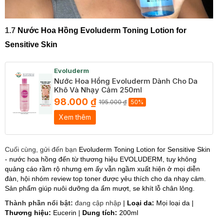
1.7
Nước Hoa Hồng Evoluderm Toning Lotion for
Sensitive Skin
Evoluderm
Nước Hoa Hồng Evoluderm Dành Cho Da
Khô Và Nhạy Cảm 250ml
98.000 ₫
195.000 ₫
50%
Xem thêm
Cuối cùng, gửi đến bạn
Evoluderm Toning Lotion for Sensitive Skin
- nước hoa hồng đến từ thương hiệu EVOLUDERM, tuy không
quảng cáo rầm rộ nhưng em ấy vẫn ngầm xuất hiện ở mọi diễn
đàn, hội nhóm review top toner được yêu thích cho da nhạy cảm.
Sản phẩm giúp nuôi dưỡng da ẩm mượt, se khít lỗ chân lông.
Thành phần nổi bật:
đang cập nhập
|
Loại da:
Mọi loại da |
Thương hiệu:
Eucerin |
Dung tích:
200ml