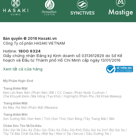
Synctives
Clinic
Dermahair
Mastige
Bản quyền © 2016 Hasaki.vn
Công Ty cổ phần HASAKI VIETNAM
Hotline:
1800 6324
Giấy chứng nhận Đăng ký Kinh doanh số 0313612829 do Sở Kế
hoạch và Đầu tư Thành phố Hồ Chí Minh cấp ngày 13/01/2016
Xem tất cả cửa hàng
Mỹ Phẩm High-End
Trang Điểm Mặt
Kem Lót
/
Kem Nền
/
Phấn Nền
/
BB / CC Cream
/
Phấn Nước Cushion
/
Che Khuyết Điểm
/
Má Hồng
/
Tạo Khối / Highlight
/
Phấn Phủ
/
Xịt Khoá Makeup
Trang Điểm Mắt
Kẻ Mày
/
Kẻ Mắt
/
Phấn Mắt
/
Mascara
Trang Điểm Môi
Son Dưỡng Môi
/
Son Kem / Tint
/
Son Thỏi
/
Son Bóng
/
Tẩy Trang Mắt / Môi
Chăm Sóc Tóc Và Da Đầu
Dầu Gội Và Dầu Xả
/
Dầu Gội
/
Dầu Xả
/
Dầu Gội Khô
/
Dầu Gội Xả 2in1
/
Bộ Gội Xả
/
Tẩy Tế Bào Chết Da Đầu
/
Mặt Nạ / Kem Ủ Tóc
/
Serum / Dầu Dưỡng Tóc
/