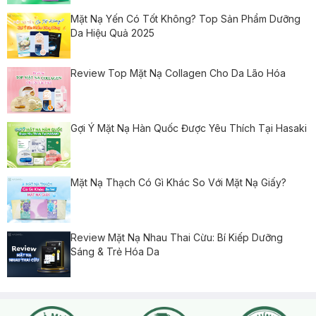
Mặt Nạ Yến Có Tốt Không? Top Sản Phẩm Dưỡng
Da Hiệu Quả 2025
Review Top Mặt Nạ Collagen Cho Da Lão Hóa
Gợi Ý Mặt Nạ Hàn Quốc Được Yêu Thích Tại Hasaki
Mặt Nạ Thạch Có Gì Khác So Với Mặt Nạ Giấy?
Review Mặt Nạ Nhau Thai Cừu: Bí Kiếp Dưỡng
Sáng & Trẻ Hóa Da