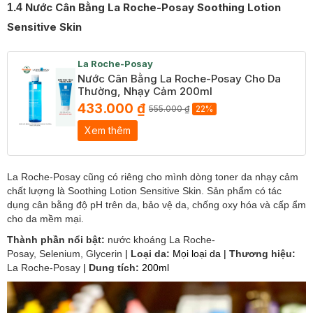
Nước Cân Bằng La Roche-Posay Soothing Lotion
1.4
Sensitive Skin
La Roche-Posay
Nước Cân Bằng La Roche-Posay Cho Da
Thường, Nhạy Cảm 200ml
433.000 ₫
555.000 ₫
22%
Xem thêm
La Roche-Posay cũng có riêng cho mình dòng toner da nhạy cảm
chất lượng là Soothing Lotion Sensitive Skin. Sản phẩm có tác
dụng cân bằng độ pH trên da, bảo vệ da, chống oxy hóa và cấp ẩm
cho da mềm mại.
Thành phần nổi bật:
nước khoáng La Roche-
Posay,
Selenium, Glycerin
|
Loại da:
Mọi loại da |
Thương hiệu:
La Roche-Posay
|
Dung tích:
200ml