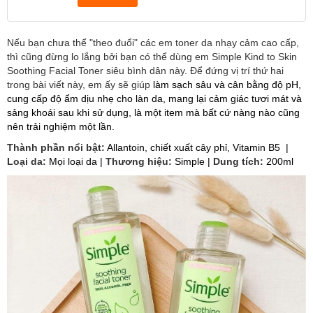
Nếu bạn chưa thể "theo đuổi" các em toner da nhạy cảm cao cấp,
thì cũng đừng lo lắng bởi bạn có thể dùng em Simple Kind to Skin
Soothing Facial Toner siêu bình dân này. Để đứng vị trí thứ hai
trong bài viết này, em ấy sẽ giúp
làm sạch sâu và cân bằng độ pH,
cung cấp độ ẩm dịu nhẹ cho làn da, mang lại cảm giác tươi mát và
sảng khoái sau khi sử dụng, là một item mà bất cứ nàng nào cũng
nên trải nghiệm một lần.
Thành phần nổi bật:
Allantoin, chiết xuất cây phỉ, Vitamin B5 |
Loại da:
Mọi loại da |
Thương hiệu:
Simple |
Dung tích:
200ml