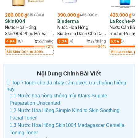
286.000 ₫
390.000 ₫
433.000 ₫
515.000 ₫
465.000 ₫
555.00
Skin1004
Bioderma
La Roche-Posa
Nước Hoa Hồng
Nước Hoa Hồng
Nước Cân Bằng L
Skin1004 Phục Hồi Và Tái
Bioderma Dành Cho Da
Roche-Posay Ch
Tạo Da 210ml
Nhạy Cảm 250ml
Thường, Nhạy C
(18)
55/tháng
(4)
22/tháng
(7)
2
4.9
5.0
5.0
200ml
72
%
64
%
Bill Skin1004 từ 399k
Bill La roche-posa
Tặng Kem Chống Nắng
Tặng Gel rửa mặt d
Cho Da Nhạy Cảm SPF 50+
nhạy cảm 50ml (SL 
20ml (SL Có Hạn)
Nội Dung Chính Bài Viết
1. Top 7 toner cho da nhạy cảm được ưa chuộng hiệng
nay
1.1 Nước hoa hồng không mùi Klairs Supple
Preparation Unscented
1.2 Nước Hoa Hồng Simple Kind to Skin Soothing
Facial Toner
1.3 Nước Hoa Hồng Skin1004 Madagascar Centella
Toning Toner