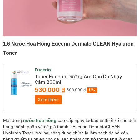
1.6 Nước Hoa Hồng Eucerin Dermato CLEAN Hyaluron
Toner
Eucerin
Toner Eucerin Dưỡng Ẩm Cho Da Nhạy
Cảm 200ml
530.000 ₫
603.000 ₫
12%
Xem thêm
Một dòng
nước hoa hồng
cao cấp ngay từ bao bì thiết kế cho đến
bảng thành phần và cả giá thành - Eucerin DermatoCLEAN
Hyaluron Toner. Với hai công dụng chính là làm sạch da và cân
bằng độ ẩm tự nhiên cho da, sản phẩm còn hỗ trợ se khít lỗ chân