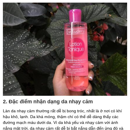
2. Đặc điểm nhận dạng da nhạy cảm
Làn da nhạy cảm thường rất dễ bị bong tróc, nhất là ở nơi có khí
hậu khô, lạnh. Da khá mỏng, thậm chí có thể dễ dàng thấy các
đường mạch máu dưới da. Vì da khá yếu và nhạy cảm với ánh
nắng mặt trời, da nhạy cảm rất dễ bị bắt nắng dẫn đến ửng đỏ và