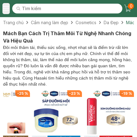
0
Tìm kiếm
Chec
Tìm kiếm
Toggle Menu
Trang chủ
Cẩm nang làm đẹp
Cosmetics
Da Đẹp
Mách
Mách Bạn Cách Trị Thâm Môi Từ Nghệ Nhanh Chóng
Và Hiệu Quả
Đôi môi thâm tái, thiếu sức sống, nhợt nhạt sẽ là điểm trừ rất lớn
đối với nét đẹp, sự tự tin của chị em phụ nữ. Chính vì thế để môi
không bị thâm, tái, làm thế nào để môi luôn căng mọng, hồng hào,
quyến rũ? Đó luôn là vấn đề được nhiều bạn gái quan tâm, tìm
hiểu. Trong đó, nghệ với khả năng phục hồi và hỗ trợ trị thâm sẹo
hiệu quả. Cùng Hasaki tìm hiểu những cách trị thâm môi từ nghệ
dễ thực hiện nhất nhé.
-
25
%
-
23
%
-
19
%