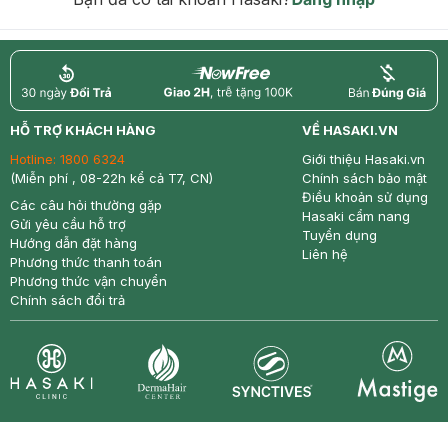
return
nowfree
price
HỖ TRỢ KHÁCH HÀNG
VỀ HASAKI.VN
Hotline:
1800 6324
Giới thiệu Hasaki.vn
(Miễn phí , 08-22h kể cả T7, CN)
Chính sách bảo mật
Điều khoản sử dụng
Các câu hỏi thường gặp
Hasaki cẩm nang
Gửi yêu cầu hỗ trợ
Tuyển dụng
Hướng dẫn đặt hàng
Liên hệ
Phương thức thanh toán
Phương thức vận chuyển
Chính sách đổi trả
Synctives
Clinic
Dermahair
Mastige