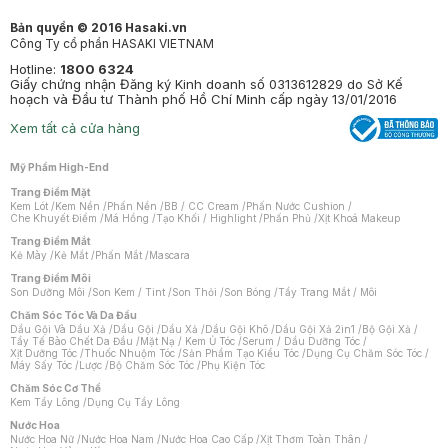
Bản quyền © 2016 Hasaki.vn
Công Ty cổ phần HASAKI VIETNAM
Hotline:
1800 6324
Giấy chứng nhận Đăng ký Kinh doanh số 0313612829 do Sở Kế
hoạch và Đầu tư Thành phố Hồ Chí Minh cấp ngày 13/01/2016
Xem tất cả cửa hàng
Mỹ Phẩm High-End
Trang Điểm Mặt
Kem Lót
/
Kem Nền
/
Phấn Nền
/
BB / CC Cream
/
Phấn Nước Cushion
/
Che Khuyết Điểm
/
Má Hồng
/
Tạo Khối / Highlight
/
Phấn Phủ
/
Xịt Khoá Makeup
Trang Điểm Mắt
Kẻ Mày
/
Kẻ Mắt
/
Phấn Mắt
/
Mascara
Trang Điểm Môi
Son Dưỡng Môi
/
Son Kem / Tint
/
Son Thỏi
/
Son Bóng
/
Tẩy Trang Mắt / Môi
Chăm Sóc Tóc Và Da Đầu
Dầu Gội Và Dầu Xả
/
Dầu Gội
/
Dầu Xả
/
Dầu Gội Khô
/
Dầu Gội Xả 2in1
/
Bộ Gội Xả
/
Tẩy Tế Bào Chết Da Đầu
/
Mặt Nạ / Kem Ủ Tóc
/
Serum / Dầu Dưỡng Tóc
/
Xịt Dưỡng Tóc
/
Thuốc Nhuộm Tóc
/
Sản Phẩm Tạo Kiểu Tóc
/
Dụng Cụ Chăm Sóc Tóc
/
Máy Sấy Tóc
/
Lược
/
Bộ Chăm Sóc Tóc
/
Phụ Kiện Tóc
Chăm Sóc Cơ Thể
Kem Tẩy Lông
/
Dụng Cụ Tẩy Lông
Nước Hoa
Nước Hoa Nữ
/
Nước Hoa Nam
/
Nước Hoa Cao Cấp
/
Xịt Thơm Toàn Thân
/