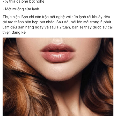
- ½ thìa cà phê bột nghệ
- Một muỗng sữa lạnh
Thực hiện: Bạn chỉ cần trộn bột nghệ với sữa lạnh rồi khuấy đều
để tạo thành hỗn hợp bột nhão. Sau đó, bôi lên môi trong 5 phút.
Làm đều đặn hàng ngày và sau 1-2 tuần, bạn sẽ thấy được sự cải
thiện đáng kể.