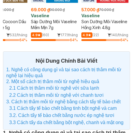
69.000 ₫
57.000 ₫
32.000 ₫
90.000 ₫
70.000 ₫
Vaseline
Vaseline
g Cocoon Dầu
Sáp Dưỡng Môi Vaseline
Son Dưỡng Môi Vaseline
re 5g
Mềm Mịn 7g
Hồng Xinh 4.8g
532/tháng
(60)
177/tháng
(22)
140/tháng
4.9
4.9
64
%
64
%
64
%
Nội Dung Chính Bài Viết
1. Nghệ có công dụng gì và tại sao cách trị thâm môi từ
nghệ lại hiệu quả
2. Một số cách trị thâm môi từ nghệ hiệu quả
2.1 Cách trị thâm môi từ nghệ với sữa lạnh
2.2 Cách trị thâm môi từ nghệ với chanh tươi
3. Cách trị thâm môi từ nghệ bằng cách tẩy tế bào chết
3.1 Cách tẩy tế bào chết bằng tinh bột nghệ và cam
3.2. Cách tẩy tế bào chết bằng nước ép nghệ tươi
3.3 Cách tẩy da chết bằng bột nghệ, chanh và mật ong
1. Nghệ có công dụng gì và tại sao cách trị thâm