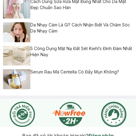
Cách Dùng Sữa Rửa Mặt Đúng Nhất Cho Da Mặt
Đẹp Chuẩn Sao Hàn
Da Nhạy Cảm Là Gì? Cách Nhận Biết Và Chăm Sóc
Da Nhạy Cảm
5 Công Dụng Mặt Nạ Đất Sét Kiehl’s Đình Đám Nhất
Hiện Nay
Serum Rau Má Centella Có Đẩy Mụn Không?
Bạn đã có tài khoản Hasaki?
Đăng nhập