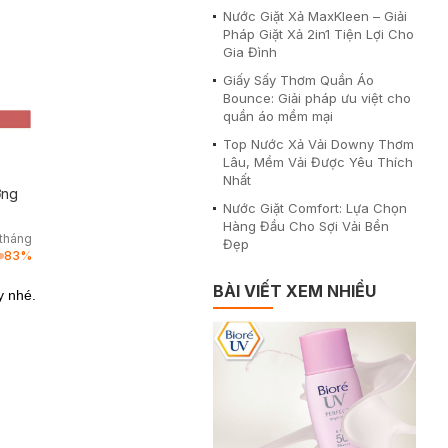
Nước Giặt Xả MaxKleen – Giải
Pháp Giặt Xả 2in1 Tiện Lợi Cho
Gia Đình
Giấy Sấy Thơm Quần Áo
Bounce: Giải pháp ưu việt cho
quần áo mềm mại
Top Nước Xả Vải Downy Thơm
Lâu, Mềm Vải Được Yêu Thích
Nhất
ơng
Nước Giặt Comfort: Lựa Chọn
Hàng Đầu Cho Sợi Vải Bền
/tháng
Đẹp
83
%
BÀI VIẾT XEM NHIỀU
y nhé.