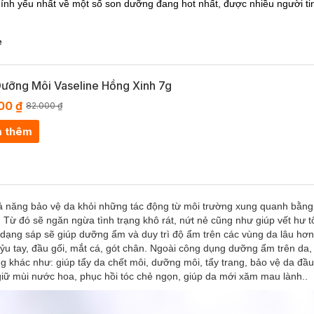
hính yếu nhất về một số son dưỡng đang hot nhất, được nhiều người ti
e
ưỡng Môi Vaseline Hồng Xinh 7g
00 ₫
82.000 ₫
 thêm
ó khả năng bảo vệ da khỏi những tác động từ môi trường xung quanh bằng
 Từ đó sẽ ngăn ngừa tình trạng khô rát, nứt nẻ cũng như giúp vết hư t
dạng sáp sẽ giúp dưỡng ẩm và duy trì độ ẩm trên các vùng da lâu hơ
uỷu tay, đầu gối, mắt cá, gót chân. Ngoài công dụng dưỡng ẩm trên da
g khác như: giúp tẩy da chết môi, dưỡng môi, tẩy trang, bảo vệ da đầu
iữ mùi nước hoa, phục hồi tóc chẻ ngọn, giúp da mới xăm mau lành..