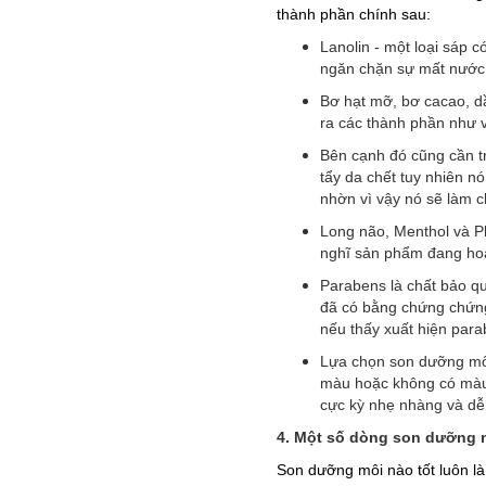
thành phần chính sau:
Lanolin - một loại sáp 
ngăn chặn sự mất nước t
Bơ hạt mỡ, bơ cacao, dầ
ra các thành phần như vi
Bên cạnh đó cũng cần tr
tẩy da chết tuy nhiên n
nhờn vì vậy nó sẽ làm c
Long não, Menthol và P
nghĩ sản phẩm đang hoạ
​Parabens là chất bảo 
đã có bằng chứng chứng
nếu thấy xuất hiện par
Lựa chọn son dưỡng mô
màu hoặc không có màu
cực kỳ nhẹ nhàng và dễ 
4. Một số dòng son dưỡng m
Son dưỡng môi nào tốt luôn là