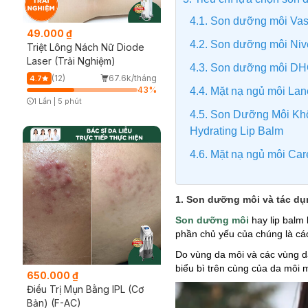
4.1. Son dưỡng môi Vas
49.000 ₫
4.2. Son dưỡng môi Ni
Triệt Lông Nách Nữ Diode
Laser (Trải Nghiệm)
4.3. Son dưỡng môi D
(12)
67.6k/tháng
4.7
43
%
4.4. Mặt nạ ngủ môi La
1 Lần
|
5 phút
Timer Gray Icon
4.5. Son Dưỡng Môi Kh
Hydrating Lip Balm
4.6. Mặt nạ ngủ môi Car
1. Son dưỡng môi và tác dụ
Son dưỡng môi
hay lip balm
phần chủ yếu của chúng là cá
Do vùng da môi và các vùng da
biểu bì trên cùng của da môi 
650.000 ₫
Điều Trị Mụn Bằng IPL (Cơ
Bản) (F-AC)