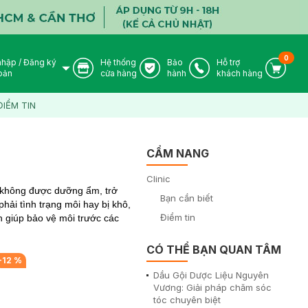
0
nhập
/
Đăng ký
Hệ thống
Bảo
Hỗ trợ
User Icon
Store Icon
Warranty Icon
Phone Icon
Cart I
oản
cửa hàng
hành
khách hàng
ĐIỂM TIN
CẨM NANG
Clinic
i không được dưỡng ẩm, trở
Bạn cần biết
hải tình trạng môi hay bị khô,
Điểm tin
 giúp bảo vệ môi trước các
CÓ THỂ BẠN QUAN TÂM
-
12
%
Dầu Gội Dược Liệu Nguyên
Vương: Giải pháp chăm sóc
tóc chuyên biệt