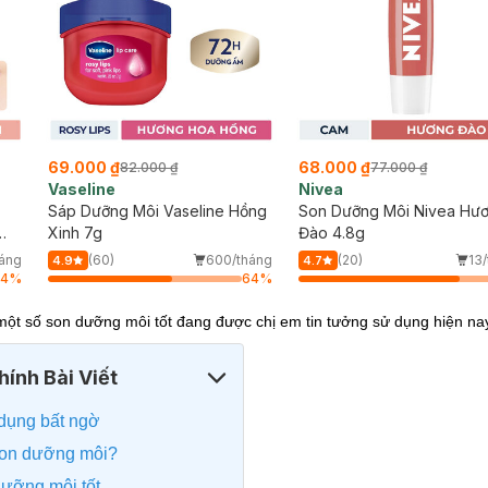
69.000 ₫
68.000 ₫
82.000 ₫
77.000 ₫
Vaseline
Nivea
Sáp Dưỡng Môi Vaseline Hồng
Son Dưỡng Môi Nivea Hư
Xinh 7g
Đào 4.8g
áng
(60)
600/tháng
(20)
13
4.9
4.7
64
%
64
%
một số son dưỡng môi tốt đang được chị em tin tưởng sử dụng hiện na
ính Bài Viết
 dụng bất ngờ
 son dưỡng môi?
dưỡng môi tốt