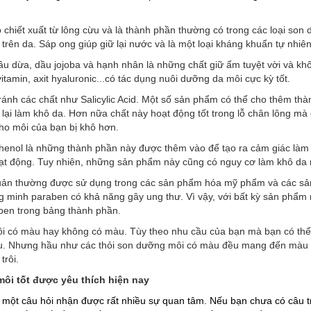
có chiết xuất từ lông cừu và là thành phần thường có trong các loại s
rên da. Sáp ong giúp giữ lại nước và là một loại kháng khuẩn tự nhiê
u dừa, dầu jojoba và hạnh nhân là những chất giữ ẩm tuyệt vời và kh
tamin, axit hyaluronic...có tác dụng nuôi dưỡng da môi cực kỳ tốt.
ánh các chất như Salicylic Acid. Một số sản phẩm có thể cho thêm th
ó lại làm khô da. Hơn nữa chất này hoạt động tốt trong lỗ chân lông mà
ho môi của bạn bị khô hơn.
henol là những thành phần này được thêm vào để tạo ra cảm giác làm
t động. Tuy nhiên, những sản phẩm này cũng có nguy cơ làm khô da
quản thường được sử dụng trong các sản phẩm hóa mỹ phẩm và các sả
 minh paraben có khả năng gây ung thư. Vì vậy, với bất kỳ sản phẩm
aben trong bảng thành phần.
i có màu hay không có màu. Tùy theo nhu cầu của bạn mà bạn có thể
. Nhưng hầu như các thỏi son dưỡng môi có màu đều mang đến màu s
trôi.
ôi tốt được yêu thích hiện nay
 một câu hỏi nhận được rất nhiều sự quan tâm. Nếu bạn chưa có câu trả