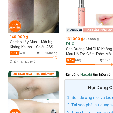
149.000 ₫
161.000 ₫
225.000 ₫
Combo Lấy Mụn + Mặt Nạ
DHC
Kháng Khuẩn + Chiếu ASSH
Son Dưỡng Môi DHC Không
(Trải nghiệm)
(49)
163.1k/tháng
5.0
Màu Hỗ Trợ Giảm Thâm Môi
1
%
1.5g
(46)
467/th
5.0
1 lần
|
57-127 phút
Timer Gray Icon
Hãy cùng
Hasaki
tìm hiểu về 
Nội Dung Ch
1. Son dưỡng môi và tác
2. Tại sao phải sử dụng
3. Tiêu chí lựa chọn son 