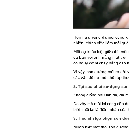
Hơn nữa, vùng da môi cũng kh
nhiên, chính việc liếm môi qu
Một sự khác biệt giữa đôi môi
da bạn với ánh nắng mặt trời. 
có nguy cơ bị cháy nắng cao 
Vì vậy, son dưỡng môi ra đời 
các vấn đề nứt nẻ, thô ráp th
2. Tại sao phải sử dụng so
Không giống như làn da, da môi
Do vậy mà môi lại càng cần đ
biệt, môi lại là điểm nhấn củ
3. Tiêu chí lựa chọn son dư
Muốn biết một thỏi son dưỡng 