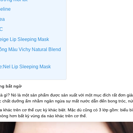
eline
vea
HC
neige Lip Sleeping Mask
ông Màu Vichy Natural Blend
e:Nel Lip Sleeping Mask
ng bất ngờ
 là gì? Nó là một sản phẩm được sản xuất với một mục đích rất đơn gi
c chất dưỡng ẩm nhằm ngăn ngừa sự mất nước dẫn đến bong tróc, nứt
 khác trên cơ thể cực kỳ khác biệt. Mặc dù cũng có 3 lớp gồm: biểu bì,
mỏng hơn bất kỳ vùng da nào khác trên cơ thể.