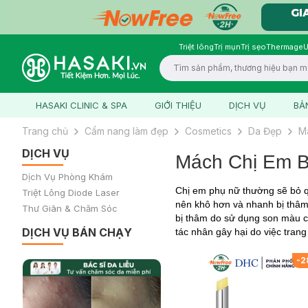
Triệt lông
Trị mụn
Trị sẹo
Thermage
U
Logo
HASAKI CLINIC & SPA
GIỚI THIỆU
DỊCH VỤ
BẢ
Trang chủ
Cẩm nang làm đẹp
Cosmetics
Da Đẹp
M
DỊCH VỤ
Mách Chị Em B
Dịch Vụ Phòng Khám
Chị em phụ nữ thường sẽ bỏ q
Triệt Lông Diode Laser
nên khô hơn và nhanh bị thâm
Thư Giãn & Chăm Sóc
bị thâm do sử dụng son màu c
DỊCH VỤ BÁN CHẠY
tác nhân gây hại do việc tran
-
2