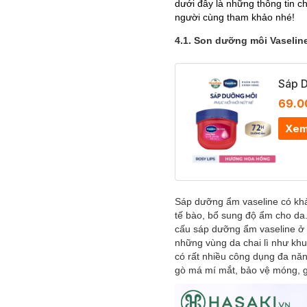
dưới đây là những thông tin c
người cùng tham khảo nhé!
4.1. Son dưỡng môi Vaselin
Sáp D
69.0
Xem
Sáp dưỡng ẩm vaseline c
tế bào, bổ sung độ ẩm cho da.
cấu sáp dưỡng ẩm vaseline ở 
những vùng da chai lì như kh
có rất nhiều công dụng đa năn
gò má mí mắt, bảo vệ móng, g