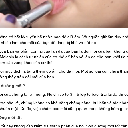
ông có bất kỳ tuyến bã nhờn nào để giữ ẩm. Và nguồn giữ ẩm duy nhấ
á nhiều làm cho môi của bạn dễ dàng bị khô và nứt nẻ.
 của bạn và phần còn lại của làn da của bạn là đôi môi của bạn không c
Melanin là cách tự nhiên của cơ thể để bảo vệ làn da của bạn khỏi tia 
hơn các vùng khác của cơ thể
với mục đích là tăng thêm độ ẩm cho da môi. Một số loại còn chứa thà
ường thấy trên đôi môi của bạn.
n dưỡng môi?
 của chúng ta rất mỏng. Nó chỉ có từ 3 – 5 lớp tế bào, trái lại da thì c
ược bảo vệ, chúng không có khả năng chống nắng, bụi bẩn và tác nhân
a khuôn mặt. Do đó, việc chăm sóc môi cũng quan trọng không kém gì 
ỡng môi tốt
tốt hay không cần kiểm tra thành phần của nó. Son dưỡng môi tốt cần 