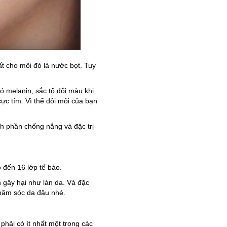
t cho môi đó là nước bọt. Tuy
ó melanin, sắc tố đổi màu khi
cực tím. Vì thế đôi môi của bạn
nh phần chống nắng và đặc trị
ó đến 16 lớp tế bào.
 gây hại như làn da. Và đặc
chăm sóc da đâu nhé.
phải có ít nhất một trong các