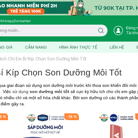
ltherapy
DermaHair
Đăng 
Search icon
Tài kh
NG GIÁ
CẨM NANG
HÌNH ẢNH THỰC TẾ
LIÊN HỆ
ách Chị Em Bí Kíp Chọn Son Dưỡng Môi Tốt
í Kíp Chọn Son Dưỡng Môi Tốt
ua giai đoạn sử dụng son dưỡng môi trước khi thoa son khiến đôi mô
. Việc
sử dụng
son dưỡng môi tốt
sẽ cực kỳ hữu ích cho chị em gặp p
ó nhiều chì và một số hóa chất khác. Bởi son dưỡng có các thành phần
g điểm gây ra.
8
%
-
16
%