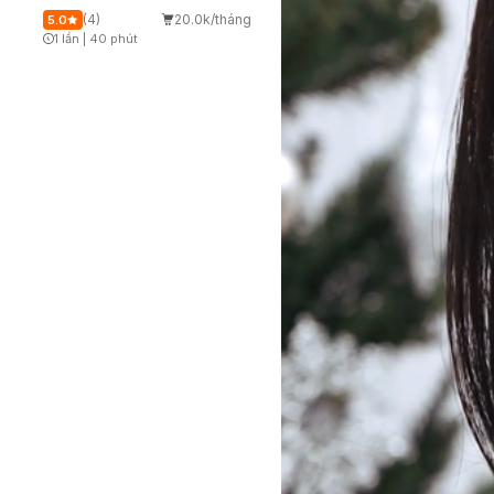
(4)
20.0k/tháng
5.0
1 lần
|
40 phút
Timer Gray Icon