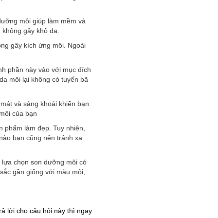
on dưỡng môi giúp làm mềm và
n không gây khô da.
ông gây kích ứng môi. Ngoài
ành phần này vào với mục đích
 da môi lại không có tuyến bã
 mát và sảng khoái khiến bạn
 môi của bạn
n phẩm làm đẹp. Tuy nhiên,
 nào bạn cũng nên tránh xa
 lựa chọn son dưỡng môi có
ắc gần giống với màu môi,
 lời cho câu hỏi này thì ngay