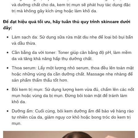
và dưỡng chất cho da, kem trị mụn sẽ phát huy tác dụng đặc
trị mà không gây kích ứng hoặc làm khô da.
Để đạt hiệu quả tối ưu, hãy tuân thủ quy trình skincare dưới
đây:
Làm sạch da: Sử dụng sữa rửa mặt dịu nhẹ để loại bỏ bụi bẩn
và dầu thừa.
Cần bằng da với toner: Toner giúp cân bằng độ pH, làm mềm
da và tăng khả năng hấp thụ dưỡng chất.
Thoa serum: Lấy một lượng nhỏ serum, thoa đều lên toàn mặt
hoặc những vùng da cần dưỡng chất. Massage nhẹ nhàng để
sản phẩm thẩm thấu tốt hơn.
Bôi kem trị mụn: Sử dụng lượng kem vừa đủ, chấm lên các nốt
mụn hoặc vùng da bị mụn. Đừng bôi toàn mặt để tránh làm
khô da.
Dưỡng ẩm: Cuối cùng, bôi kem dưỡng ẩm để bảo vệ hàng rào
tự nhiên của da, giảm nguy cơ khô hoặc bong tróc do kem trị
mụn.