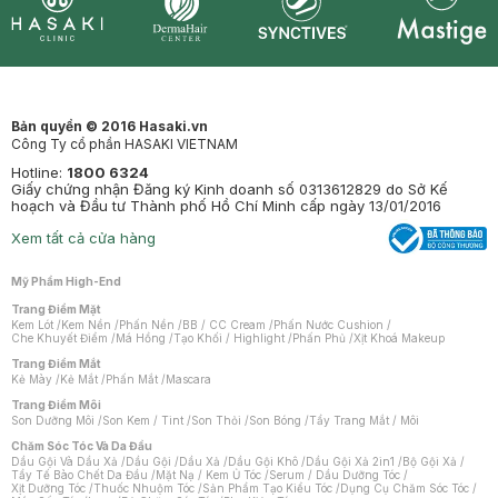
Synctives
Clinic
Dermahair
Mastige
Bản quyền © 2016 Hasaki.vn
Công Ty cổ phần HASAKI VIETNAM
Hotline:
1800 6324
Giấy chứng nhận Đăng ký Kinh doanh số 0313612829 do Sở Kế
hoạch và Đầu tư Thành phố Hồ Chí Minh cấp ngày 13/01/2016
Xem tất cả cửa hàng
Mỹ Phẩm High-End
Trang Điểm Mặt
Kem Lót
/
Kem Nền
/
Phấn Nền
/
BB / CC Cream
/
Phấn Nước Cushion
/
Che Khuyết Điểm
/
Má Hồng
/
Tạo Khối / Highlight
/
Phấn Phủ
/
Xịt Khoá Makeup
Trang Điểm Mắt
Kẻ Mày
/
Kẻ Mắt
/
Phấn Mắt
/
Mascara
Trang Điểm Môi
Son Dưỡng Môi
/
Son Kem / Tint
/
Son Thỏi
/
Son Bóng
/
Tẩy Trang Mắt / Môi
Chăm Sóc Tóc Và Da Đầu
Dầu Gội Và Dầu Xả
/
Dầu Gội
/
Dầu Xả
/
Dầu Gội Khô
/
Dầu Gội Xả 2in1
/
Bộ Gội Xả
/
Tẩy Tế Bào Chết Da Đầu
/
Mặt Nạ / Kem Ủ Tóc
/
Serum / Dầu Dưỡng Tóc
/
Xịt Dưỡng Tóc
/
Thuốc Nhuộm Tóc
/
Sản Phẩm Tạo Kiểu Tóc
/
Dụng Cụ Chăm Sóc Tóc
/