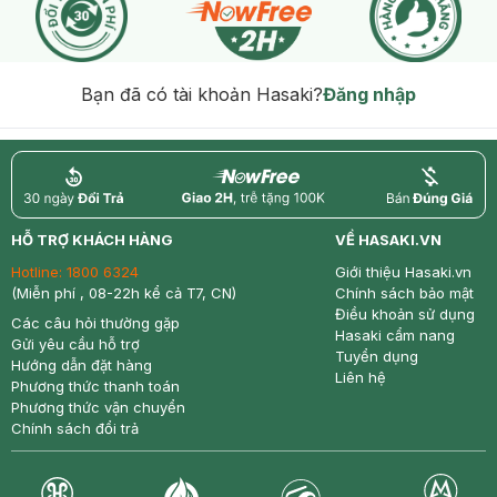
Bạn đã có tài khoản Hasaki?
Đăng nhập
return
nowfree
price
HỖ TRỢ KHÁCH HÀNG
VỀ HASAKI.VN
Hotline:
1800 6324
Giới thiệu Hasaki.vn
(Miễn phí , 08-22h kể cả T7, CN)
Chính sách bảo mật
Điều khoản sử dụng
Các câu hỏi thường gặp
Hasaki cẩm nang
Gửi yêu cầu hỗ trợ
Tuyển dụng
Hướng dẫn đặt hàng
Liên hệ
Phương thức thanh toán
Phương thức vận chuyển
Chính sách đổi trả