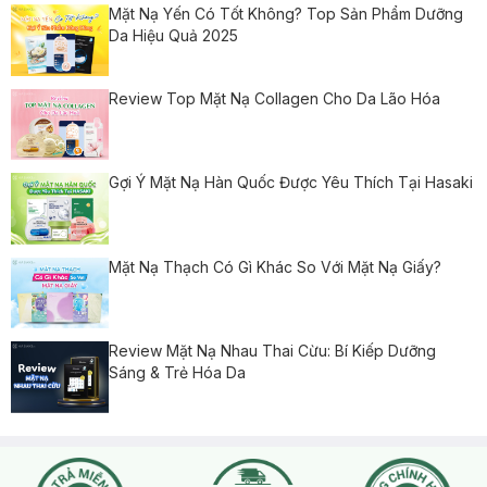
Mặt Nạ Yến Có Tốt Không? Top Sản Phẩm Dưỡng
Da Hiệu Quả 2025
Review Top Mặt Nạ Collagen Cho Da Lão Hóa
Gợi Ý Mặt Nạ Hàn Quốc Được Yêu Thích Tại Hasaki
Mặt Nạ Thạch Có Gì Khác So Với Mặt Nạ Giấy?
Review Mặt Nạ Nhau Thai Cừu: Bí Kiếp Dưỡng
Sáng & Trẻ Hóa Da