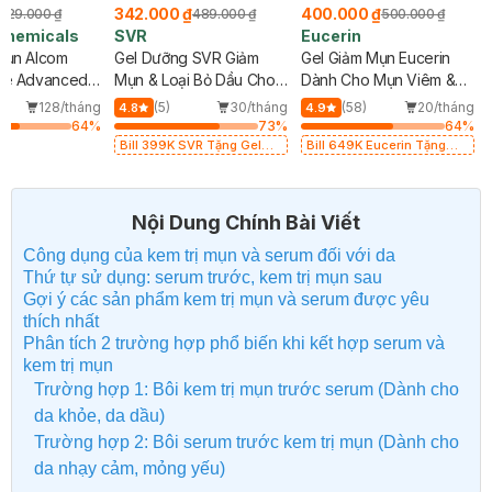
₫
342.000 ₫
400.000 ₫
129.000 ₫
489.000 ₫
500.000 ₫
hemicals
SVR
Eucerin
Mụn Alcom
Gel Dưỡng SVR Giảm
Gel Giảm Mụn Eucerin
te Advanced
Mụn & Loại Bỏ Dầu Cho
Dành Cho Mụn Viêm &
Da 40ml
Không Viêm 40ml
128/tháng
(5)
30/tháng
(58)
20/tháng
4.8
4.9
64
%
73
%
64
%
Bill 399K SVR Tặng Gel
Bill 649K Eucerin Tặng
Rửa Mặt SVR Cho Da Dầu
Nước Dưỡng Sáng Da 30ml
55ml trị giá 165K (SL có
trị giá 350K (SL có hạn)
hạn)
Nội Dung Chính Bài Viết
Công dụng của kem trị mụn và serum đối với da
Thứ tự sử dụng: serum trước, kem trị mụn sau
Gợi ý các sản phẩm kem trị mụn và serum được yêu
thích nhất
Phân tích 2 trường hợp phổ biến khi kết hợp serum và
kem trị mụn
Trường hợp 1: Bôi kem trị mụn trước serum (Dành cho
da khỏe, da dầu)
Trường hợp 2: Bôi serum trước kem trị mụn (Dành cho
da nhạy cảm, mỏng yếu)