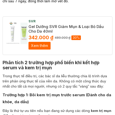
chỉ sau 7 ngày, đồng thời làm mờ vết đỏ.
SVR
Gel Dưỡng SVR Giảm Mụn & Loại Bỏ Dầu
Cho Da 40ml
342.000 ₫
489.000 ₫
30%
Xem thêm
Phân tích 2 trường hợp phổ biến khi kết hợp
serum và kem trị mụn
Trong thực tế điều trị, các bác sĩ da liễu thường chia lộ trình dựa
trên phản ứng thực tế của nền da. Không có một công thức duy
nhất cho tất cả mọi người, nhưng có 2 quy tắc "vàng" sau đây:
Trường hợp 1: Bôi kem trị mụn trước serum (Dành cho da
khỏe, da dầu)
Đây là thứ tự ưu tiên nếu bạn đang sử dụng các dòng
kem trị mụn