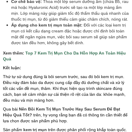
Cơ chế bảo vệ:
Thoa một lớp serum dưỡng ẩm (chứa B5, rau
má hoặc Hyaluronic Acid) trước sẽ tạo ra một lớp màng ẩm
mịn. Lớp màng này giúp giảm tốc độ thẩm thấu quá nhanh của
thuốc trị mụn, từ đó giảm thiểu cảm giác châm chích, nóng rát.
Áp dụng cho kem trị mụn toàn mặt:
Đối với các loại kem trị
mụn có kết cấu dạng cream đặc hoặc được chỉ định bôi toàn
mặt để ngăn ngừa mụn, việc bôi sau serum sẽ giúp sản phẩm
được tán đều hơn, không gây bết dính.
Xem thêm:
Top 7 Kem Trị Mụn Cho Da Hỗn Hợp An Toàn Hiệu
Quả
Kết luận:
Thứ tự sử dụng đúng là bôi serum trước, sau đó bôi kem trị mụn.
Điều này đảm bảo da được cung cấp đầy đủ dưỡng chất và xử lý
tốt các vấn đề mụn, thâm. Khi thực hiện quy trình skincare đúng
cách, bạn sẽ cảm nhận sự cải thiện rõ rệt của làn da: khỏe mạnh,
đều màu và mịn màng hơn.
Qua bài
Nên Bôi Kem Trị Mụn Trước Hay Sau Serum Để Đạt
Hiệu Quả Tốt?
trên, hy vọng rằng bạn đã có thông tin cần thiết để
lựa chọn được sản phẩm phù hợp.
Sản phẩm
kem trị mụn
trên được phân phối rộng khắp toàn quốc.