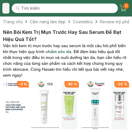
0
Tìm kiếm
Chec
Tìm kiếm
Toggle Menu
Trang chủ
Cẩm nang làm đẹp
Cosmetics
Review mỹ phẩ
Nên Bôi Kem Trị Mụn Trước Hay Sau Serum Để Đạt
Hiệu Quả Tốt?
Việc bôi kem trị mụn trước hay sau serum là một câu hỏi phổ biến
khi thực hiện quy trình
chăm sóc da
. Để đảm bảo hiệu quả tốt
nhất trong việc điều trị mụn và nuôi dưỡng làn da, bạn cần hiểu rõ
chức năng của từng sản phẩm và cách kết hợp chúng trong quy
trình skincare. Cùng Hasaki tìm hiểu chi tiết qua bài viết này nhé,
xem ngay!
-
3
%
-
30
%
-
20
%