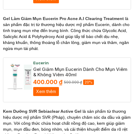
Gel Làm Giảm Mụn Eucerin Pro Acne A.I Clearing Treatment
là
sản phẩm đặc trị từ thương hiệu dược mỹ phẩm Eucerin, dành cho
tình trạng mụn nhẹ đến trung bình. Công thức chứa Glycolic Acid,
Salicylic Acid & Polyhydroxy Acid giúp tẩy tế bào chết dịu nhẹ,
kháng khuẩn, thông thoáng lỗ chân lông, giảm mụn và thâm, ngăn
ngừa mụn tái phát.
Eucerin
Gel Giảm Mụn Eucerin Dành Cho Mụn Viêm
& Không Viêm 40ml
400.000 ₫
500.000 ₫
20%
Xem thêm
Kem Dưỡng SVR Sebiaclear Active Gel
là sản phẩm từ thương
hiệu dược mỹ phẩm SVR (Pháp), chuyên chăm sóc da dầu và giảm
mụn. Với công thức chứa hoạt chất nồng độ cao, kem giúp giảm
mụn, mụn đầu đen, bóng nhờn, và cải thiện khuyết điểm da rõ rệt