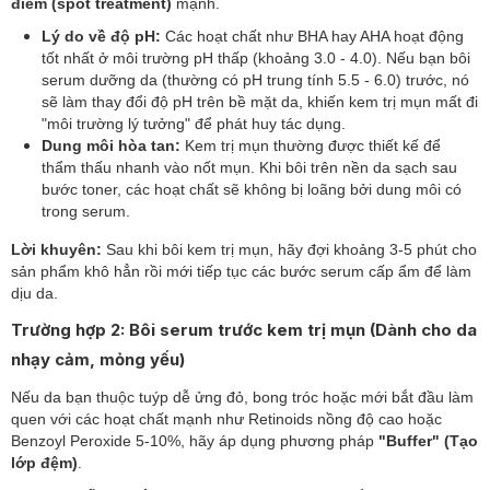
điểm (spot treatment)
mạnh.
Lý do về độ pH:
Các hoạt chất như BHA hay AHA hoạt động
tốt nhất ở môi trường pH thấp (khoảng 3.0 - 4.0). Nếu bạn bôi
serum dưỡng da (thường có pH trung tính 5.5 - 6.0) trước, nó
sẽ làm thay đổi độ pH trên bề mặt da, khiến kem trị mụn mất đi
"môi trường lý tưởng" để phát huy tác dụng.
Dung môi hòa tan:
Kem trị mụn thường được thiết kế để
thẩm thấu nhanh vào nốt mụn. Khi bôi trên nền da sạch sau
bước toner, các hoạt chất sẽ không bị loãng bởi dung môi có
trong serum.
Lời khuyên:
Sau khi bôi kem trị mụn, hãy đợi khoảng 3-5 phút cho
sản phẩm khô hẳn rồi mới tiếp tục các bước serum cấp ẩm để làm
dịu da.
Trường hợp 2: Bôi serum trước kem trị mụn (Dành cho da
nhạy cảm, mỏng yếu)
Nếu da bạn thuộc tuýp dễ ửng đỏ, bong tróc hoặc mới bắt đầu làm
quen với các hoạt chất mạnh như Retinoids nồng độ cao hoặc
Benzoyl Peroxide 5-10%, hãy áp dụng phương pháp
"Buffer" (Tạo
lớp đệm)
.