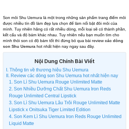
3g
Giới Hạn 3g
Cam Cháy 5.6ml
Son môi Shu Uemura là một trong những sản phẩm trang điểm môi
được nhiều tín đồ làm đẹp lựa chọn để làm nổi bật đôi môi của
mình. Tuy nhiên hãng có rất nhiều dòng, mỗi loại sẽ có thành phần,
kết cấu và độ bám khác nhau. Tuy nhiên nếu bạn muốn tìm cho
mình thỏi son có độ bám tốt thì đừng bỏ qua bài review
các dòng
son Shu Uemura
hot nhất hiện nay ngay sau đây.
Nội Dung Chính Bài Viết
I. Thông tin về thương hiệu Shu Uemura
II. Review các dòng son Shu Uemura hot nhất hiện nay
1. Son Lì Shu Uemura Rouge Unlimited Matte
2. Son Nhiều Dưỡng Chất Shu Uemura Iron Reds
Rouge Unlimited Central Lipstick
3. Son Lì Shu Uemura Lâu Trôi Rouge Unlimited Matte
Lipstick x Onitsuka Tiger Limited Edition
4. Son Kem Lì Shu Uemura Iron Reds Rouge Unlimited
Liquid Matte