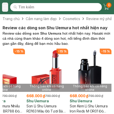
0
Tìm kiếm
Chec
Tìm kiếm
Toggle Menu
Trang chủ
Cẩm nang làm đẹp
Cosmetics
Review mỹ phẩ
Review các dòng son Shu Uemura hot nhất hiện nay
Review
các dòng son Shu Uemura
hot nhất hiện nay. Hasaki mời
cả nhà cùng tham khảo 4 dòng son hot, nổi tiếng đình đám thời
gian gần đây, đáng để bạn móc hầu bao.
-
15
%
-
15
%
-
15
%
o khi có hàng
Thông báo khi có hàng
Thông báo khi có hàng
online
online
online
₫
668.000 ₫
668.000 ₫
790.000 ₫
790.000 ₫
790.000 ₫
ura
Shu Uemura
Shu Uemura
emura Nhiều
Son Lì Shu Uemura
Son Kem Lì Shu Uemura
ất BR788 Đỏ
RD163 Màu Đỏ Tươi Bản
Iron Reds M OR01 Đỏ