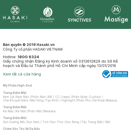
Synctives
Clinic
Dermahair
Mastige
Bản quyền © 2016 Hasaki.vn
Công Ty cổ phần HASAKI VIETNAM
Hotline:
1800 6324
Giấy chứng nhận Đăng ký Kinh doanh số 0313612829 do Sở Kế
hoạch và Đầu tư Thành phố Hồ Chí Minh cấp ngày 13/01/2016
Xem tất cả cửa hàng
Mỹ Phẩm High-End
Trang Điểm Mặt
Kem Lót
/
Kem Nền
/
Phấn Nền
/
BB / CC Cream
/
Phấn Nước Cushion
/
Che Khuyết Điểm
/
Má Hồng
/
Tạo Khối / Highlight
/
Phấn Phủ
/
Xịt Khoá Makeup
Trang Điểm Mắt
Kẻ Mày
/
Kẻ Mắt
/
Phấn Mắt
/
Mascara
Trang Điểm Môi
Son Dưỡng Môi
/
Son Kem / Tint
/
Son Thỏi
/
Son Bóng
/
Tẩy Trang Mắt / Môi
Chăm Sóc Tóc Và Da Đầu