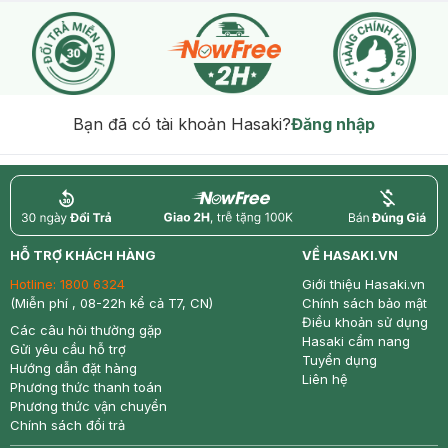
Bạn đã có tài khoản Hasaki?
Đăng nhập
return
nowfree
price
HỖ TRỢ KHÁCH HÀNG
VỀ HASAKI.VN
Hotline:
1800 6324
Giới thiệu Hasaki.vn
(Miễn phí , 08-22h kể cả T7, CN)
Chính sách bảo mật
Điều khoản sử dụng
Các câu hỏi thường gặp
Hasaki cẩm nang
Gửi yêu cầu hỗ trợ
Tuyển dụng
Hướng dẫn đặt hàng
Liên hệ
Phương thức thanh toán
Phương thức vận chuyển
Chính sách đổi trả