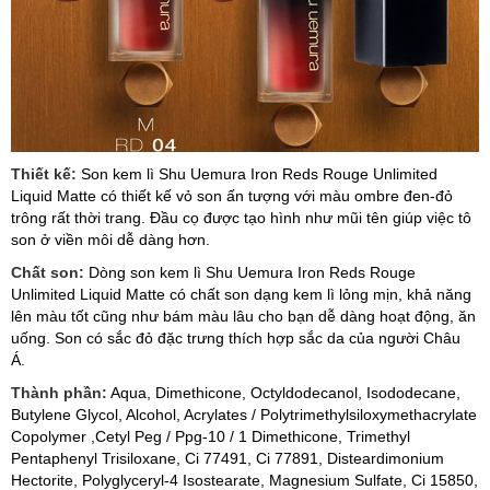
Thiết kế:
Son kem lì Shu Uemura Iron Reds Rouge Unlimited
Liquid Matte có thiết kế vỏ son ấn tượng với màu ombre đen-đỏ
trông rất thời trang. Đầu cọ được tạo hình như mũi tên giúp việc tô
son ở viền môi dễ dàng hơn.
Chất son:
Dòng son kem lì Shu Uemura Iron Reds Rouge
Unlimited Liquid Matte có chất son dạng kem lì lỏng mịn, khả năng
lên màu tốt cũng như bám màu lâu cho bạn dễ dàng hoạt động, ăn
uống. Son có sắc đỏ đặc trưng thích hợp sắc da của người Châu
Á.
Thành phần:
Aqua, Dimethicone, Octyldodecanol, Isododecane,
Butylene Glycol, Alcohol, Acrylates / Polytrimethylsiloxymethacrylate
Copolymer ,Cetyl Peg / Ppg-10 / 1 Dimethicone, Trimethyl
Pentaphenyl Trisiloxane, Ci 77491, Ci 77891, Disteardimonium
Hectorite, Polyglyceryl-4 Isostearate, Magnesium Sulfate, Ci 15850,