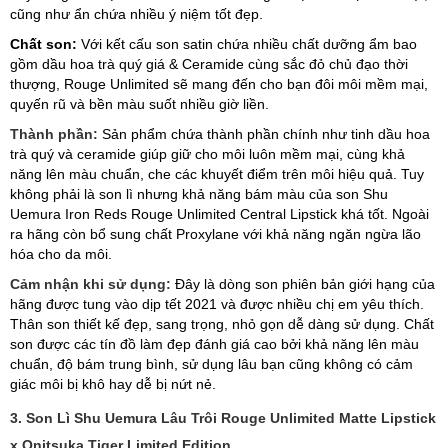
cũng như ẩn chứa nhiều ý niệm tốt đẹp.
Chất son:
Với kết cấu son satin chứa nhiều chất dưỡng ẩm bao
gồm dầu hoa trà quý giá & Ceramide cùng sắc đỏ chủ đạo thời
thượng, Rouge Unlimited sẽ mang đến cho bạn đôi môi mềm mại,
quyến rũ và bền màu suốt nhiều giờ liền.
Thành phần:
Sản phẩm chứa thành phần chính như tinh dầu hoa
trà quý và ceramide giúp giữ cho môi luôn mềm mại, cùng khả
năng lên màu chuẩn, che các khuyết điểm trên môi hiệu quả. Tuy
không phải là son lì nhưng khả năng bám màu của son Shu
Uemura Iron Reds Rouge Unlimited Central Lipstick khá tốt. Ngoài
ra hãng còn bổ sung chất Proxylane với khả năng ngăn ngừa lão
hóa cho da môi.
Cảm nhận khi sử dụng:
Đây là dòng son phiên bản giới hạng của
hãng được tung vào dịp tết 2021 và được nhiều chị em yêu thích.
Thân son thiết kế đẹp, sang trọng, nhỏ gọn dễ dàng sử dụng. Chất
son được các tín đồ làm đẹp đánh giá cao bởi khả năng lên màu
chuẩn, độ bám trung bình, sử dụng lâu bạn cũng không có cảm
giác môi bị khô hay dễ bị nứt nẻ.
3. Son Lì Shu Uemura Lâu Trôi Rouge Unlimited Matte Lipstick
x Onitsuka Tiger Limited Edition