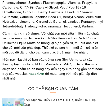
Phenoxyethanol, Synthetic Fluorphlogopite, Alumina, Propylene
Carbonate, Ci 77499, Caprylyl Glycol, Peg / Ppg-18 / 18
Dimethicone, Ci 15985, Benzyl Benzoate, Disodium Stearoyl
Glutamate, Camellia Japonica Seed Oil, Benzyl Alcohol, Aluminum
Hydroxide, Limonene, Citronellol, Geraniol, Linalool, Pentaerythrityl
Tetra-di-t-butyl Hydroxyhydrocinnamate, Tocopherol, Parfum.
Cảm nhận khi sử dụng:
Với chất son mới siêu lì, lên màu chuẩn
xác, giữ màu cực lâu son kem lì Shu Uemura Iron Reds Rouge
Unlimited Liquid Matte sẽ mang lại sự quyến rũ, thu hút đặc biệt
cho đôi môi của phái đẹp. Thiết kế cọ son hình mũi tên lướt trên
môi cực dễ dàng, cho bạn cảm giác thoải mái, nhẹ nhàng.
Hiện nay Hasaki có bán
các dòng son Shu Uemura
và các
thương hiệu nổi tiếng M.O.I, Maybelline, MAC,... Để có thể mua
được sản phẩm chính hãng hãy đến ngay cửa hàng gần nhất hoặc
truy cập website:
hasaki.vn
để mua hàng với mức giá hấp dẫn
nhất nhé.
CÓ THỂ BẠN QUAN TÂM
Top Mặt Nạ Diếp Cá Làm Dịu Da, Kiềm Dầu Hiệu
Quả