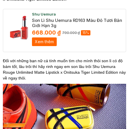
Shu Uemura
Son Lì Shu Uemura RD163 Màu Đỏ Tươi Bản
Giới Hạn 3g
668.000 ₫
790.000 ₫
15%
Xem thêm
Đối với những bạn nữ cá tính muốn tìm cho mình thỏi son lì có độ
bám tốt, lâu trôi thì hãy rinh ngay em son lâu trôi Shu Uemura
Rouge Unlimited Matte Lipstick x Onitsuka Tiger Limited Edition này
về ngay thôi.