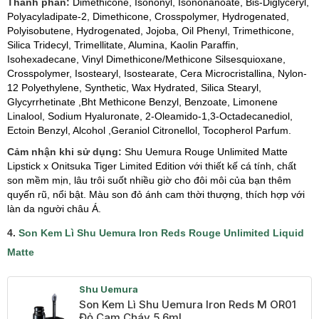
Thành phần:
Dimethicone, Isononyl, Isononanoate, Bis-Diglyceryl,
Polyacyladipate-2, Dimethicone, Crosspolymer, Hydrogenated,
Polyisobutene, Hydrogenated, Jojoba, Oil Phenyl, Trimethicone,
Silica Tridecyl, Trimellitate, Alumina, Kaolin Paraffin,
Isohexadecane, Vinyl Dimethicone/Methicone Silsesquioxane,
Crosspolymer, Isostearyl, Isostearate, Cera Microcristallina, Nylon-
12 Polyethylene, Synthetic, Wax Hydrated, Silica Stearyl,
Glycyrrhetinate ,Bht Methicone Benzyl, Benzoate, Limonene
Linalool, Sodium Hyaluronate, 2-Oleamido-1,3-Octadecanediol,
Ectoin Benzyl, Alcohol ,Geraniol Citronellol, Tocopherol Parfum.
Cảm nhận khi sử dụng:
Shu Uemura Rouge Unlimited Matte
Lipstick x Onitsuka Tiger Limited Edition với thiết kế cá tính, chất
son mềm mịn, lâu trôi suốt nhiều giờ cho đôi môi của bạn thêm
quyến rũ, nổi bật. Màu son đỏ ánh cam thời thượng, thích hợp với
làn da người châu Á.
4.
Son Kem Lì Shu Uemura Iron Reds Rouge Unlimited Liquid
Matte
Shu Uemura
Son Kem Lì Shu Uemura Iron Reds M OR01
Đỏ Cam Cháy 5.6ml