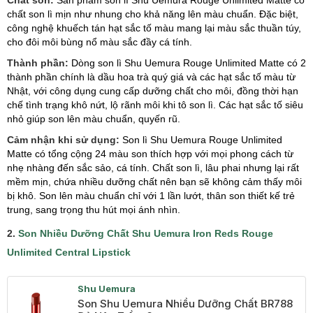
Chất son:
Sản phẩm son lì Shu Uemura Rouge Unlimited Matte có
chất son lì mịn như nhung cho khả năng lên màu chuẩn. Đặc biệt,
công nghệ khuếch tán hạt sắc tố màu mang lại màu sắc thuần túy,
cho đôi môi bùng nổ màu sắc đầy cá tính.
Thành phần:
Dòng son lì Shu Uemura Rouge Unlimited Matte có 2
thành phần chính là dầu hoa trà quý giá và các hạt sắc tố màu từ
Nhật, với công dụng cung cấp dưỡng chất cho môi, đồng thời hạn
chế tình trạng khô nứt, lộ rãnh môi khi tô son lì. Các hạt sắc tố siêu
nhỏ giúp son lên màu chuẩn, quyến rũ.
Cảm nhận khi sử dụng:
Son lì Shu Uemura Rouge Unlimited
Matte có tổng cộng 24 màu son thích hợp với mọi phong cách từ
nhẹ nhàng đến sắc sảo, cá tính. Chất son lì, lâu phai nhưng lại rất
mềm mịn, chứa nhiều dưỡng chất nên bạn sẽ không cảm thấy môi
bị khô. Son lên màu chuẩn chỉ với 1 lần lướt, thân son thiết kế trẻ
trung, sang trọng thu hút mọi ánh nhìn.
2.
Son Nhiều Dưỡng Chất Shu Uemura Iron Reds Rouge
Unlimited Central Lipstick
Shu Uemura
Son Shu Uemura Nhiều Dưỡng Chất BR788