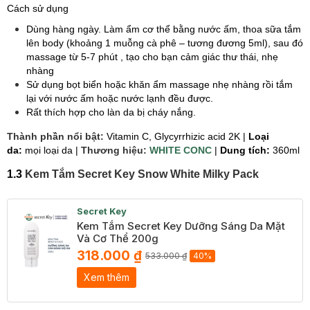
Cách sử dụng
Dùng hàng ngày.
Làm ẩm cơ thể bằng nước ấm, thoa sữa tắm
lên body (khoảng 1 muỗng cà phê – tương đương 5ml), sau đó
massage từ 5-7 phút , tạo cho bạn cảm giác thư thái, nhẹ
nhàng
Sử dụng bọt biển hoặc khăn ẩm massage nhẹ nhàng rồi tắm
lại với nước ấm hoặc nước lạnh đều được.
Rất thích hợp cho làn da bị cháy nắng.
Thành phần nổi bật:
Vitamin C, Glycyrrhizic acid 2K
|
Loại
da:
mọi loại da |
Thương hiệu:
WHITE CONC
|
Dung tích:
360ml
​1.3
Kem Tắm Secret Key Snow White Milky Pack
Secret Key
Kem Tắm Secret Key Dưỡng Sáng Da Mặt
Và Cơ Thể 200g
318.000 ₫
533.000 ₫
40%
Xem thêm