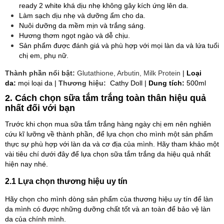
ready 2 white khá dịu nhẹ không gây kích ứng lên da.
Làm sạch dịu nhẹ và dưỡng ẩm cho da.
Nuôi dưỡng da mềm mịn và trắng sáng.
Hương thơm ngọt ngào và dễ chịu.
Sản phẩm được đánh giá và phù hợp với mọi làn da và lứa tuổi
chị em, phụ nữ.
Thành phần nổi bật:
Glutathione, Arbutin, Milk Protein
|
Loại
da:
mọi loại da |
Thương hiệu:
Cathy Doll |
Dung tích:
500ml
2. Cách chọn sữa tắm trắng toàn thân hiệu quả
nhất đối với bạn
Trước khi chọn mua sữa tắm trắng hàng ngày chị em nên nghiên
cứu kĩ lưỡng về thành phần, để lựa chọn cho mình một sản phẩm
thực sự phù hợp với làn da và cơ địa của mình. Hãy tham khảo một
vài tiêu chí dưới đây để lựa chọn sữa tắm trắng da hiệu quả nhất
hiện nay nhé.
2.1 Lựa chọn thương hiệu uy tín
Hãy chọn cho mình dòng sản phẩm của thương hiệu uy tín để làn
da mình có được những dưỡng chất tốt và an toàn để bảo vệ làn
da của chính mình.