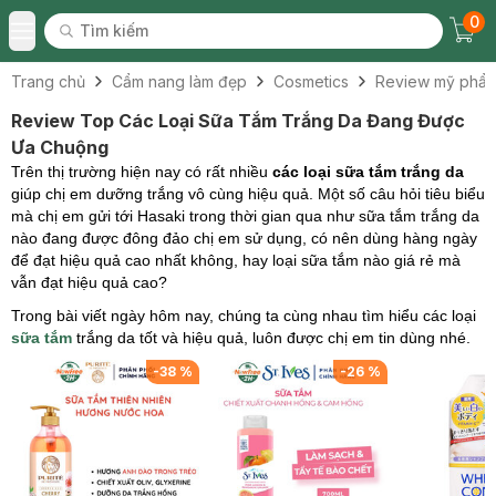
0
Tìm kiếm
Chec
Tìm kiếm
Toggle Menu
Trang chủ
Cẩm nang làm đẹp
Cosmetics
Review mỹ phẩ
Review Top Các Loại Sữa Tắm Trắng Da Đang Được
Ưa Chuộng
Trên thị trường hiện nay có rất nhiều
các loại sữa tắm trắng da
giúp chị em dưỡng trắng vô cùng hiệu quả. Một số câu hỏi tiêu biểu
mà chị em gửi tới Hasaki trong thời gian qua như sữa tắm trắng da
nào đang được đông đảo chị em sử dụng, có nên dùng hàng ngày
để đạt hiệu quả cao nhất không, hay loại sữa tắm nào giá rẻ mà
vẫn đạt hiệu quả cao?
Trong bài viết ngày hôm nay, chúng ta cùng nhau tìm hiểu các loại
sữa tắm
trắng da tốt và hiệu quả, luôn được chị em tin dùng nhé.
-
38
%
-
26
%
-
49
%