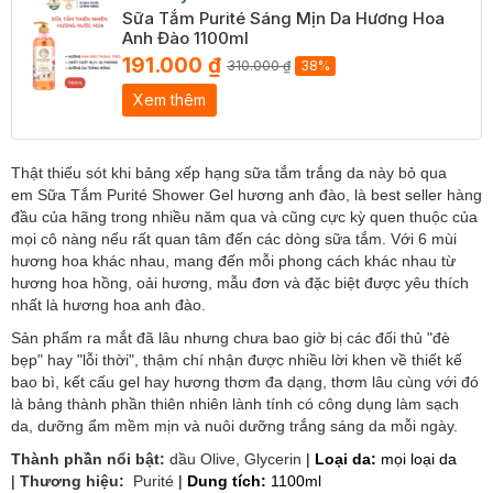
Sữa Tắm Purité Sáng Mịn Da Hương Hoa
Anh Đào 1100ml
191.000 ₫
310.000 ₫
38%
Xem thêm
Thật thiếu sót khi bảng xếp hạng sữa tắm trắng da này bỏ qua
em Sữa Tắm Purité Shower Gel hương anh đào, là best seller hàng
đầu của hãng trong nhiều năm qua và cũng cực kỳ quen thuộc của
mọi cô nàng nếu rất quan tâm đến các dòng sữa tắm. Với 6 mùi
hương hoa khác nhau, mang đến mỗi phong cách khác nhau từ
hương hoa hồng, oải hương, mẫu đơn và đặc biệt được yêu thích
nhất là hương hoa anh đào.
Sản phẩm ra mắt đã lâu nhưng chưa bao giờ bị các đối thủ "đè
bẹp" hay "lỗi thời", thậm chí nhận được nhiều lời khen về thiết kế
bao bì, kết cấu gel hay hương thơm đa dạng, thơm lâu cùng với đó
là bảng thành phần thiên nhiên lành tính có công dụng làm sạch
da, dưỡng ẩm mềm mịn và nuôi dưỡng trắng sáng da mỗi ngày.
Thành phần nổi bật:
dầu Olive, Glycerin
|
Loại da:
mọi loại da
|
Thương hiệu:
Purité
|
Dung tích:
1100ml