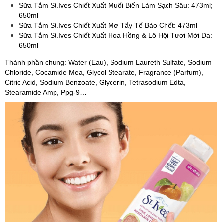
Sữa Tắm St.Ives Chiết Xuất Muối Biển Làm Sạch Sâu: 473ml;
650ml
Sữa Tắm St.Ives Chiết Xuất Mơ Tẩy Tế Bào Chết: 473ml
Sữa Tắm St.Ives Chiết Xuất Hoa Hồng & Lô Hội Tươi Mới Da:
650ml
Thành phần chung: Water (Eau), Sodium Laureth Sulfate, Sodium
Chloride, Cocamide Mea, Glycol Stearate, Fragrance (Parfum),
Citric Acid, Sodium Benzoate, Glycerin, Tetrasodium Edta,
Stearamide Amp, Ppg-9…