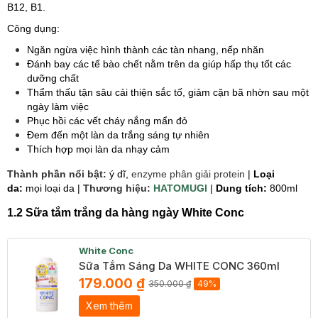
B12, B1.
Công dụng:
Ngăn ngừa việc hình thành các tàn nhang, nếp nhăn
Đánh bay các tế bào chết nằm trên da giúp hấp thụ tốt các
dưỡng chất
Thẩm thấu tận sâu cải thiện sắc tố, giảm cặn bã nhờn sau một
ngày làm việc
Phục hồi các vết cháy nắng mẩn đỏ
Đem đến một làn da trắng sáng tự nhiên
Thích hợp mọi làn da nhạy cảm
Thành phần nổi bật:
ý dĩ,
enzyme phân giải protein
|
Loại
da:
mọi loại da |
Thương hiệu:
HATOMUGI
|
Dung tích:
800ml
1.2 Sữa tắm trắng da hàng ngày White Conc
White Conc
Sữa Tắm Sáng Da WHITE CONC 360ml
179.000 ₫
350.000 ₫
49%
Xem thêm