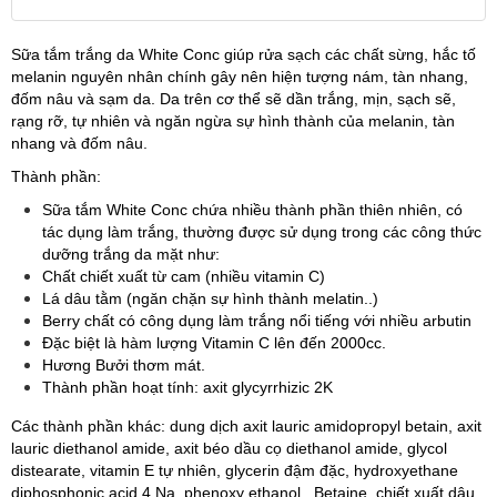
Sữa tắm trắng da White Conc giúp rửa sạch các chất sừng, hắc tố
melanin nguyên nhân chính gây nên hiện tượng nám, tàn nhang,
đốm nâu và sạm da. Da trên cơ thể sẽ dần trắng, mịn, sạch sẽ,
rạng rỡ, tự nhiên và ngăn ngừa sự hình thành của melanin, tàn
nhang và đốm nâu.
Thành phần:
Sữa tắm White Conc chứa nhiều thành phần thiên nhiên, có
tác dụng làm trắng, thường được sử dụng trong các công thức
dưỡng trắng da mặt như:
Chất chiết xuất từ cam (nhiều vitamin C)
Lá dâu tằm (ngăn chặn sự hình thành melatin..)
Berry chất có công dụng làm trắng nổi tiếng với nhiều arbutin
Đặc biệt là hàm lượng Vitamin C lên đến 2000cc.
Hương Bưởi thơm mát.
Thành phần hoạt tính: axit glycyrrhizic 2K
Các thành phần khác: dung dịch axit lauric amidopropyl betain, axit
lauric diethanol amide, axit béo dầu cọ diethanol amide, glycol
distearate, vitamin E tự nhiên, glycerin đậm đặc, hydroxyethane
diphosphonic acid 4 Na, phenoxy ethanol , Betaine, chiết xuất dâu