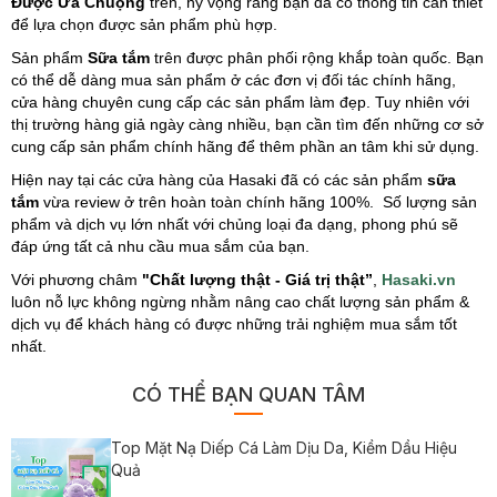
Được Ưa Chuộng
trên, hy vọng rằng bạn đã có thông tin cần thiết
để lựa chọn được sản phẩm phù hợp.
Sản phẩm
Sữa tắm
trên được phân phối rộng khắp toàn quốc. Bạn
có thể dễ dàng mua sản phẩm ở các đơn vị đối tác chính hãng,
cửa hàng chuyên cung cấp các sản phẩm làm đẹp. Tuy nhiên với
thị trường hàng giả ngày càng nhiều, bạn cần tìm đến những cơ sở
cung cấp sản phẩm chính hãng để thêm phần an tâm khi sử dụng.
Hiện nay tại các cửa hàng của Hasaki đã có các sản phẩm
sữa
tắm
vừa review ở trên hoàn toàn chính hãng 100%. Số lượng sản
phẩm và dịch vụ lớn nhất với chủng loại đa dạng, phong phú sẽ
đáp ứng tất cả nhu cầu mua sắm của bạn.
Với phương châm
"Chất lượng thật - Giá trị thật”
,
Hasaki.vn
luôn nỗ lực không ngừng nhằm nâng cao chất lượng sản phẩm &
dịch vụ để khách hàng có được những trải nghiệm mua sắm tốt
nhất.
CÓ THỂ BẠN QUAN TÂM
Top Mặt Nạ Diếp Cá Làm Dịu Da, Kiềm Dầu Hiệu
Quả