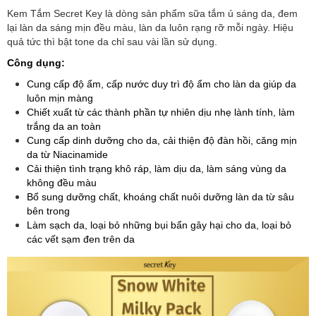
Kem Tắm Secret Key là dòng sản phẩm sữa tắm ủ sáng da, đem
lại làn da sáng mịn đều màu, làn da luôn rạng rỡ mỗi ngày. Hiệu
quả tức thì bật tone da chỉ sau vài lần sử dụng.
Công dụng:
Cung cấp độ ẩm, cấp nước duy trì độ ẩm cho làn da giúp da
luôn mịn màng
Chiết xuất từ các thành phần tự nhiên dịu nhẹ lành tính, làm
trắng da an toàn
Cung cấp dinh dưỡng cho da, cải thiện độ đàn hồi, căng mịn
da từ Niacinamide
Cải thiện tình trạng khô ráp, làm dịu da, làm sáng vùng da
không đều màu
Bổ sung dưỡng chất, khoáng chất nuôi dưỡng làn da từ sâu
bên trong
Làm sạch da, loại bỏ những bụi bẩn gây hại cho da, loại bỏ
các vết sạm đen trên da