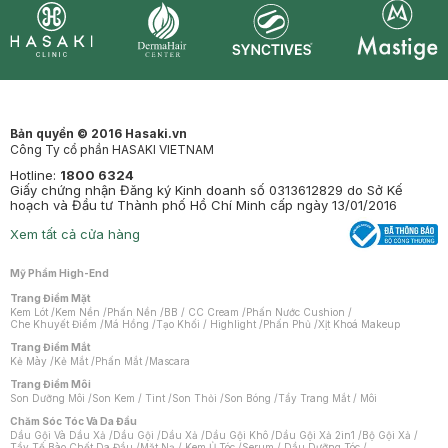
Synctives
Clinic
Dermahair
Mastige
Bản quyền © 2016 Hasaki.vn
Công Ty cổ phần HASAKI VIETNAM
Hotline:
1800 6324
Giấy chứng nhận Đăng ký Kinh doanh số 0313612829 do Sở Kế
hoạch và Đầu tư Thành phố Hồ Chí Minh cấp ngày 13/01/2016
Xem tất cả cửa hàng
Mỹ Phẩm High-End
Trang Điểm Mặt
Kem Lót
/
Kem Nền
/
Phấn Nền
/
BB / CC Cream
/
Phấn Nước Cushion
/
Che Khuyết Điểm
/
Má Hồng
/
Tạo Khối / Highlight
/
Phấn Phủ
/
Xịt Khoá Makeup
Trang Điểm Mắt
Kẻ Mày
/
Kẻ Mắt
/
Phấn Mắt
/
Mascara
Trang Điểm Môi
Son Dưỡng Môi
/
Son Kem / Tint
/
Son Thỏi
/
Son Bóng
/
Tẩy Trang Mắt / Môi
Chăm Sóc Tóc Và Da Đầu
Dầu Gội Và Dầu Xả
/
Dầu Gội
/
Dầu Xả
/
Dầu Gội Khô
/
Dầu Gội Xả 2in1
/
Bộ Gội Xả
/
Tẩy Tế Bào Chết Da Đầu
/
Mặt Nạ / Kem Ủ Tóc
/
Serum / Dầu Dưỡng Tóc
/