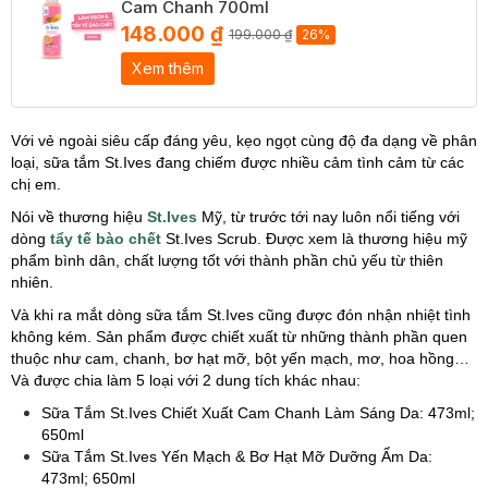
Cam Chanh 700ml
148.000 ₫
199.000 ₫
26%
Xem thêm
Với vẻ ngoài siêu cấp đáng yêu, kẹo ngọt cùng độ đa dạng về phân
loại, sữa tắm St.Ives đang chiếm được nhiều cảm tình cảm từ các
chị em.
Nói về thương hiệu
St.Ives
Mỹ, từ trước tới nay luôn nổi tiếng với
dòng
tẩy tế bào chết
St.Ives Scrub. Được xem là thương hiệu mỹ
phẩm bình dân, chất lượng tốt với thành phần chủ yếu từ thiên
nhiên.
Và khi ra mắt dòng sữa tắm St.Ives cũng được đón nhận nhiệt tình
không kém. Sản phẩm được chiết xuất từ những thành phần quen
thuộc như cam, chanh, bơ hạt mỡ, bột yến mạch, mơ, hoa hồng…
Và được chia làm 5 loại với 2 dung tích khác nhau:
Sữa Tắm St.Ives Chiết Xuất Cam Chanh Làm Sáng Da: 473ml;
650ml
Sữa Tắm St.Ives Yến Mạch & Bơ Hạt Mỡ Dưỡng Ẩm Da:
473ml; 650ml