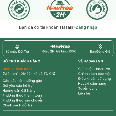
Bạn đã có tài khoản Hasaki?
Đăng nhập
return
nowfree
price
HỖ TRỢ KHÁCH HÀNG
VỀ HASAKI.VN
Hotline:
1800 6324
Giới thiệu Hasaki.vn
(Miễn phí , 08-22h kể cả T7, CN)
Chính sách bảo mật
Điều khoản sử dụng
Các câu hỏi thường gặp
Hasaki cẩm nang
Gửi yêu cầu hỗ trợ
Tuyển dụng
Hướng dẫn đặt hàng
Liên hệ
Phương thức thanh toán
Phương thức vận chuyển
Chính sách đổi trả