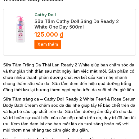
Cathy Doll
Sữa Tắm Cathy Doll Sáng Da Ready 2
White One Day 500ml
125.000 ₫
Xem thêm
Sữa Tắm Trắng Da Thái Lan Ready 2 White giúp bạn chăm sóc da
và thư giãn tinh thần sau một ngày làm việc mệt mỏi. Sản phẩm có
chứa nhiều thành phần dưỡng chất với kết cấu kem nhẹ nhanh
chóng thấm sâu vào da. Sữa tắm đem đến hiệu quả dưỡng trắng
đồng thời lưu lại hương thơm ngọt ngào trên da suốt nhiều giờ liền.
Sữa Tắm trắng da – Cathy Doll Ready 2 White Pearl & Rose Serum
Body Bath Cream chăm sóc da dịu nhẹ giúp tẩy tế bào chết trên da
và loại bỏ các tạp chất trên da. Sữa tắm dưỡng ẩm đầy đủ cho da
và trì hoãn sự xuất hiện của các nếp nhăn trên da, duy trì độ ẩm tối
ưu. Kem tắm đem lại cho bạn một làn da tươi sáng hoàn mỹ với
mùi thơm nhẹ nhàng tạo cảm giác thư giãn.