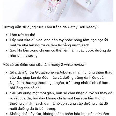
Hướng dẫn sử dụng Sữa Tắm trắng da Cathy Doll Ready 2
Làm ướt cơ thể
Lấy một vừa đủ vào lòng bàn tay hoặc bông tắm, tạo bọt rồi
mát xa nhẹ lên người và tắm lại bằng nước sạch
Sau khi tắm xong chị em có thể tiến hành các bước dưỡng da
như bình thường.
Một số ưu điểm của sữa tắm ready 2 white review:
Sữa tắm Chứa Glutathione và Arbutin, nhanh chóng thẩm thấu
vào da, giúp làn da đều màu và dưỡng trắng da hiệu quả.
Ngoài ra, hương thơm ngọt ngào, trẻ trung nhất định sẽ làm
hài lòng các cô gái.
Sau khi dùng một thời gian, bạn sẽ cảm nhận được sự thay đổi
rõ rệt của da, bởi đây không chỉ là một loại sữa tắm thông
thường chỉ làm sạch da mà nó còn cung cấp dưỡng chất để
nuôi dưỡng da từ bên trong.
Không chất tẩy rửa, không thành phần hóa học nên sữa tắm