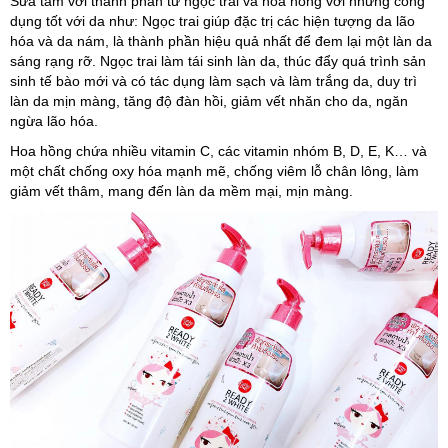
Sữa tắm với thành phần từ ngọc trai và hoa hồng với những công
dụng tốt với da như: Ngọc trai giúp đặc trị các hiện tượng da lão
hóa và da nám, là thành phần hiệu quả nhất để đem lại một làn da
sáng rạng rỡ. Ngọc trai làm tái sinh làn da, thúc đẩy quá trình sản
sinh tế bào mới và có tác dụng làm sạch và làm trắng da, duy trì
làn da mịn màng, tăng độ đàn hồi, giảm vết nhăn cho da, ngăn
ngừa lão hóa.
Hoa hồng chứa nhiều vitamin C, các vitamin nhóm B, D, E, K… và
một chất chống oxy hóa mạnh mẽ, chống viêm lỗ chân lông, làm
giảm vết thâm, mang đến làn da mềm mại, mịn màng.