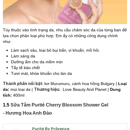
Tùy thuộc vào tình trạng da, nhu cầu chăm sóc da của từng bạn để
lựa chọn phân loại phù hợp. Em ấy có những công dụng chính
như:
Làm sạch sâu, loại bỏ bụi bẩn, vi khuẩn, mồ hôi.
Làm sáng da
Dưỡng ẩm cho da mềm mịn
Tẩy tế bào chết
Tươi mát, khỏe khoắn cho làn da
Thành phần nổi bật:
bơ Murumuru, cánh hoa hồng Bulgary
|
Loại
Thương hiệu:
da:
mọi loại da |
Love Beauty And Planet
|
Dung
tích:
400ml
​1.5
Sữa Tắm Purité Cherry Blossom Shower Gel
- Hương Hoa Anh Đào
Purité By Prôvence