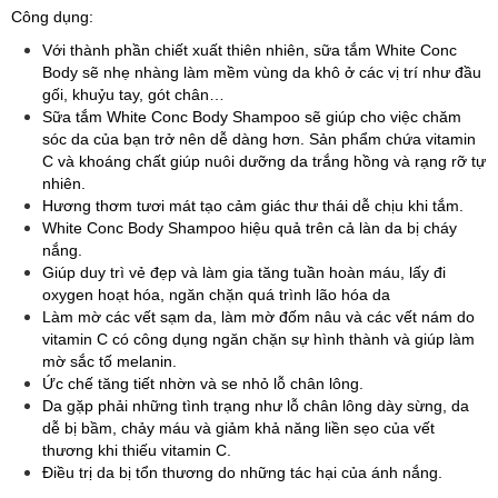
Công dụng:
Với thành phần chiết xuất thiên nhiên, sữa tắm White Conc
Body sẽ nhẹ nhàng làm mềm vùng da khô ở các vị trí như đầu
gối, khuỷu tay, gót chân…
Sữa tắm White Conc Body Shampoo sẽ giúp cho việc chăm
sóc da của bạn trở nên dễ dàng hơn. Sản phẩm chứa vitamin
C và khoáng chất giúp nuôi dưỡng da trắng hồng và rạng rỡ tự
nhiên.
Hương thơm tươi mát tạo cảm giác thư thái dễ chịu khi tắm.
White Conc Body Shampoo hiệu quả trên cả làn da bị cháy
nắng.
Giúp duy trì vẻ đẹp và làm gia tăng tuần hoàn máu, lấy đi
oxygen hoạt hóa, ngăn chặn quá trình lão hóa da
Làm mờ các vết sạm da, làm mờ đốm nâu và các vết nám do
vitamin C có công dụng ngăn chặn sự hình thành và giúp làm
mờ sắc tố melanin.
Ức chế tăng tiết nhờn và se nhỏ lỗ chân lông.
Da gặp phải những tình trạng như lỗ chân lông dày sừng, da
dễ bị bầm, chảy máu và giảm khả năng liền sẹo của vết
thương khi thiếu vitamin C.
Điều trị da bị tổn thương do những tác hại của ánh nắng.