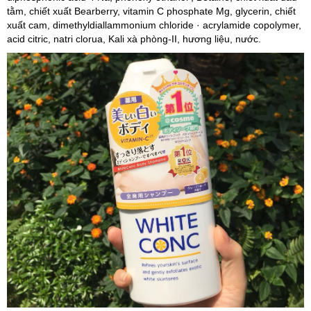
tằm, chiết xuất Bearberry, vitamin C phosphate Mg, glycerin, chiết
xuất cam, dimethyldiallammonium chloride · acrylamide copolymer,
acid citric, natri clorua, Kali xà phòng-II, hương liệu, nước.