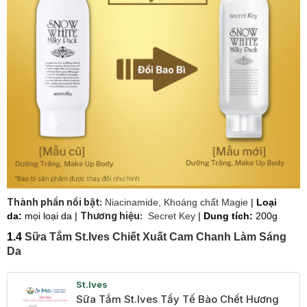
Thành phần nổi bật:
Niacinamide, Khoáng chất Magie
|
Loại
Thương hiệu:
da:
mọi loại da |
Secret Key
|
Dung tích:
200g
1.4
Sữa Tắm St.Ives Chiết Xuất Cam Chanh Làm Sáng
Da
St.Ives
Sữa Tắm St.Ives Tẩy Tế Bào Chết Hương