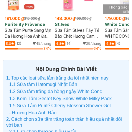
Thông báo khi có hàng
T
online
148.000 ₫
179.000 ₫
125
.000 ₫
199.000 ₫
350.000 ₫
rôvence
St.Ives
White Conc
Cat
té Sáng Mịn
Sữa Tắm St.Ives Tẩy Tế
Sữa Tắm Sáng Da
Sữa
a Anh Đào
Bào Chết Hương Cam
WHITE CONC 360ml
Sán
Chanh 700ml
One
45/tháng
(14)
29/tháng
(4)
4.8
4.8
5.0
34
%
64
%
64
%
Nội Dung Chính Bài Viết
1. Top các loại sữa tắm trắng da tốt nhất hiện nay
1.1 Sữa tắm Hatomugi Nhật Bản
1.2 Sữa tắm trắng da hàng ngày White Conc
​1.3 Kem Tắm Secret Key Snow White Milky Pack
​1.5 Sữa Tắm Purité Cherry Blossom Shower Gel
- Hương Hoa Anh Đào
2. Cách chọn sữa tắm trắng toàn thân hiệu quả nhất đối
với bạn
2.1 Lựa chọn thương hiệu uy tín