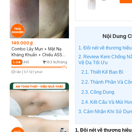
Nội Dung Ch
149.000 ₫
1. Đôi nét về thương hiệ
Combo Lấy Mụn + Mặt Nạ
Kháng Khuẩn + Chiếu ASSH
2. Review Kem Chống Nắ
(Trải nghiệm)
(49)
163.1k/tháng
Vệ Da Tối Ưu
5.0
1
%
2.1. Thiết Kế Bao Bì
1 lần
|
57-127 phút
Timer Gray Icon
2.2. Thành Phần Và C
2.3. Công Dụng
2.4. Kết Cấu Và Mùi H
3. Cảm Nhận Khi Sử Dụ
1. Đôi nét về thương hiệ