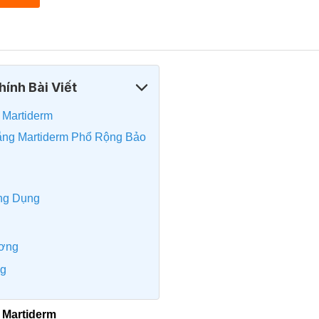
ính Bài Viết
u Martiderm
ng Martiderm Phổ Rộng Bảo
ông Dụng
ương
ng
u Martiderm