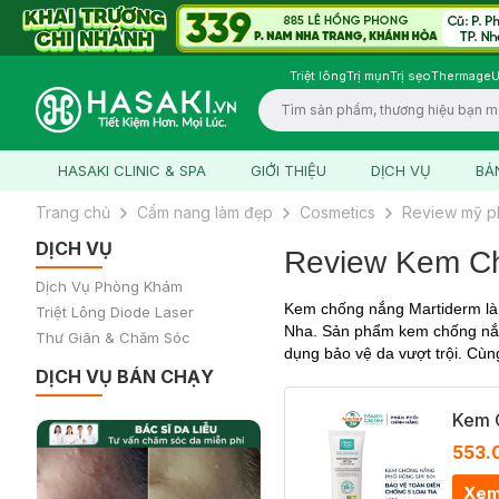
Triệt lông
Trị mụn
Trị sẹo
Thermage
U
Logo
HASAKI CLINIC & SPA
GIỚI THIỆU
DỊCH VỤ
BẢ
Trang chủ
Cẩm nang làm đẹp
Cosmetics
Review mỹ 
DỊCH VỤ
Review Kem Ch
Dịch Vụ Phòng Khám
Kem chống nắng Martiderm là
Triệt Lông Diode Laser
Nha. Sản phẩm kem chống nắ
Thư Giãn & Chăm Sóc
dụng bảo vệ da vượt trội. Cù
DỊCH VỤ BÁN CHẠY
Kem 
553.
Xem