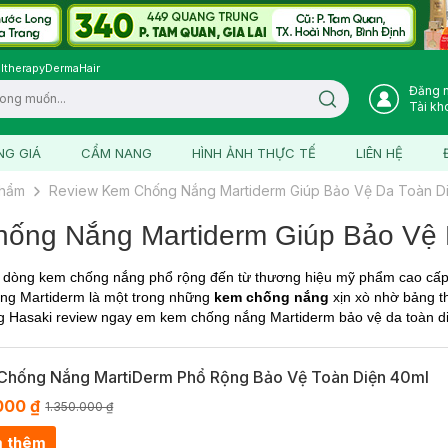
ltherapy
DermaHair
Đăng 
Search icon
Tài kh
NG GIÁ
CẨM NANG
HÌNH ẢNH THỰC TẾ
LIÊN HỆ
phẩm
Review Kem Chống Nắng Martiderm Giúp Bảo Vệ Da Toàn D
ống Nắng Martiderm Giúp Bảo Vệ 
 dòng kem chống nắng phổ rộng đến từ thương hiệu mỹ phẩm cao cấp
ng Martiderm là một trong những
kem chống nắng
xịn xò nhờ bảng 
ng Hasaki review ngay em kem chống nắng Martiderm bảo vệ da toàn d
Chống Nắng MartiDerm Phổ Rộng Bảo Vệ Toàn Diện 40ml
000 ₫
1.350.000 ₫
 thêm