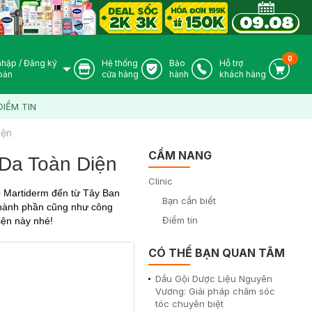
0
nhập
/
Đăng ký
Hệ thống
Bảo
Hỗ trợ
User Icon
Store Icon
Warranty Icon
Phone Icon
Cart I
oản
cửa hàng
hành
khách hàng
ĐIỂM TIN
iện
CẨM NANG
Da Toàn Diện
Clinic
 Martiderm đến từ Tây Ban
Bạn cần biết
thành phần cũng như công
Điểm tin
iện này nhé!
CÓ THỂ BẠN QUAN TÂM
Dầu Gội Dược Liệu Nguyên
Vương: Giải pháp chăm sóc
tóc chuyên biệt