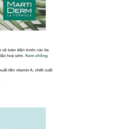
ệ toàn diện trước các tia
u lão hoá sớm.
Kem chống
t tiền vitamin A, chiết xuất
c