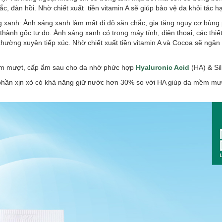
c, đàn hồi. Nhờ chiết xuất tiền vitamin A sẽ giúp bảo vệ da khỏi tác h
g xanh: Ánh sáng xanh làm mất đi độ săn chắc, gia tăng nguy cơ bùng
thành gốc tự do. Ánh sáng xanh có trong máy tính, điện thoại, các thiế
 thường xuyên tiếp xúc. Nhờ chiết xuất tiền vitamin A và Cocoa sẽ ngă
m mượt, cấp ẩm sau cho da nhờ phức hợp
Hyaluronic Acid
(HA) & Si
hần xịn xò có khả năng giữ nước hơn 30% so với HA giúp da mềm mượ