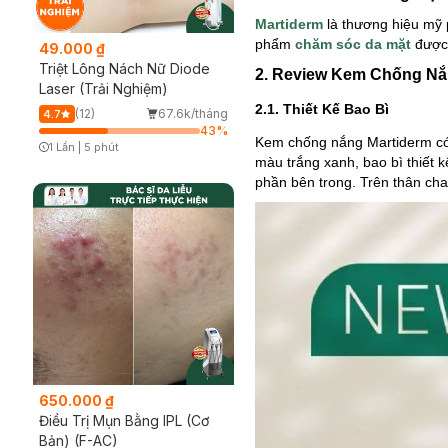
Martiderm
là thương hiệu mỹ
phẩm
chăm sóc da mặt
được
49.000 ₫
Triệt Lông Nách Nữ Diode
2. Review Kem Chống Nắ
Laser (Trải Nghiệm)
2.1. Thiết Kế Bao Bì
(12)
67.6k/tháng
4.7
43
%
Kem chống nắng Martiderm có 
1 Lần
|
5 phút
Timer Gray Icon
màu trắng xanh, bao bì thiết k
phần bên trong. Trên thân ch
650.000 ₫
Điều Trị Mụn Bằng IPL (Cơ
Bản) (F-AC)