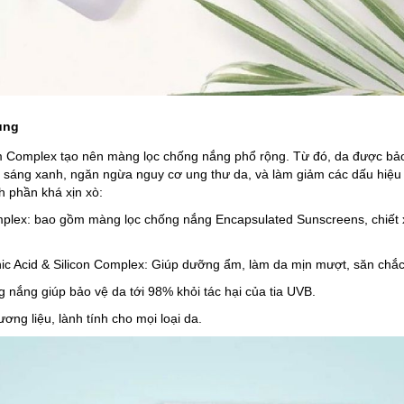
Dụng
Complex tạo nên màng lọc chống nắng phổ rộng. Từ đó, da được bảo v
h sáng xanh, ngăn ngừa nguy cơ ung thư da, và làm giảm các dấu hiệ
h phần khá xịn xò:
lex: bao gồm màng lọc chống nắng Encapsulated Sunscreens, chiết xuấ
nic Acid & Silicon Complex: Giúp dưỡng ẩm, làm da mịn mượt, săn chắ
 nắng giúp bảo vệ da tới 98% khỏi tác hại của tia UVB.
ng liệu, lành tính cho mọi loại da.