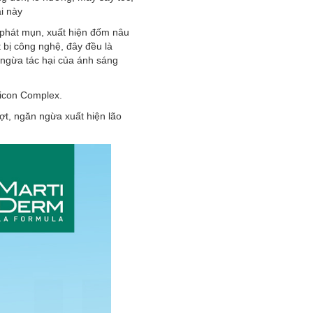
ại này
 phát mụn, xuất hiện đốm nâu
t bị công nghệ, đây đều là
n ngừa tác hại của ánh sáng
licon Complex.
t, ngăn ngừa xuất hiện lão