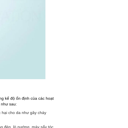
ng kể độ ổn định của các hoạt
a như sau:
c hại cho da như gây cháy
ng đèn, lò nướng, máy sấy tóc,