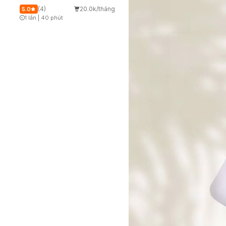
(4)
20.0k/tháng
5.0
1 lần
|
40 phút
Timer Gray Icon