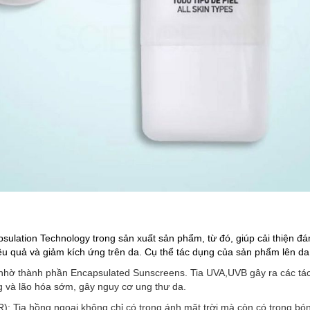
lation Technology trong sản xuất sản phẩm, từ đó, giúp cải thiện đá
ệu quả và giảm kích ứng trên da. Cụ thể tác dụng của sản phẩm lên d
 nhờ thành phần Encapsulated Sunscreens. Tia UVA,UVB gây ra các tá
g và lão hóa sớm, gây nguy cơ ung thư da.
R): Tia hồng ngoại không chỉ có trong ánh mặt trời mà còn có trong bó