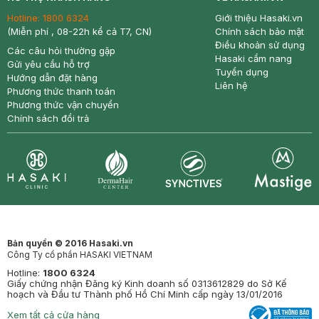
Hotline:
1800 6324
Giới thiệu Hasaki.vn
(Miễn phí , 08-22h kể cả T7, CN)
Chính sách bảo mật
Điều khoản sử dụng
Các câu hỏi thường gặp
Hasaki cẩm nang
Gửi yêu cầu hỗ trợ
Tuyển dụng
Hướng dẫn đặt hàng
Liên hệ
Phương thức thanh toán
Phương thức vận chuyển
Chính sách đổi trả
Synctives
Clinic
Dermahair
Mastige
Bản quyền © 2016 Hasaki.vn
Công Ty cổ phần HASAKI VIETNAM
Hotline:
1800 6324
Giấy chứng nhận Đăng ký Kinh doanh số 0313612829 do Sở Kế
hoạch và Đầu tư Thành phố Hồ Chí Minh cấp ngày 13/01/2016
Xem tất cả cửa hàng