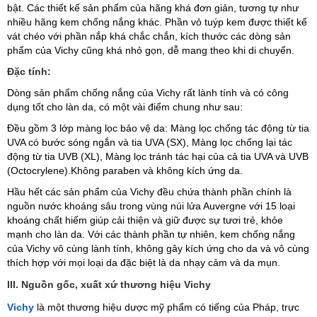
bật. Các thiết kế sản phẩm của hãng khá đơn giản, tương tự như
nhiều hãng kem chống nắng khác. Phần vỏ tuýp kem được thiết kế
vát chéo với phần nắp khá chắc chắn, kích thước các dòng sản
phẩm của Vichy cũng khá nhỏ gọn, dễ mang theo khi di chuyển.
Đặc tính:
Dòng sản phẩm chống nắng của Vichy rất lành tính và có công
dụng tốt cho làn da, có một vài điểm chung như sau:
Đều gồm 3 lớp màng lọc bảo vệ da: Màng lọc chống tác động từ tia
UVA có bước sóng ngắn và tia UVA (SX), Màng lọc chống lại tác
động từ tia UVB (XL), Màng lọc tránh tác hại của cả tia UVA và UVB
(Octocrylene).Không paraben và không kích ứng da.
Hầu hết các sản phẩm của Vichy đều chứa thành phần chính là
nguồn nước khoáng sâu trong vùng núi lửa Auvergne với 15 loại
khoáng chất hiếm giúp cải thiện và giữ được sự tươi trẻ, khỏe
mạnh cho làn da. Với các thành phần tự nhiên, kem chống nắng
của Vichy vô cùng lành tính, không gây kích ứng cho da và vô cùng
thích hợp với mọi loại da đặc biệt là da nhạy cảm và da mụn.
III. Nguồn gốc, xuất xứ thương hiệu Vichy
Vichy
là một thương hiệu dược mỹ phẩm có tiếng của Pháp, trực