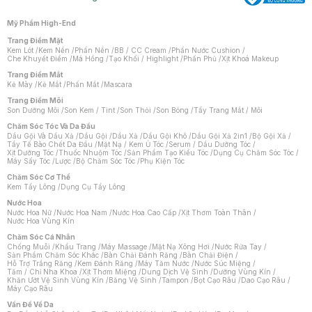
Mỹ Phẩm High-End
Trang Điểm Mặt
Kem Lót
/
Kem Nền
/
Phấn Nền
/
BB / CC Cream
/
Phấn Nước Cushion
/
Che Khuyết Điểm
/
Má Hồng
/
Tạo Khối / Highlight
/
Phấn Phủ
/
Xịt Khoá Makeup
Trang Điểm Mắt
Kẻ Mày
/
Kẻ Mắt
/
Phấn Mắt
/
Mascara
Trang Điểm Môi
Son Dưỡng Môi
/
Son Kem / Tint
/
Son Thỏi
/
Son Bóng
/
Tẩy Trang Mắt / Môi
Chăm Sóc Tóc Và Da Đầu
Dầu Gội Và Dầu Xả
/
Dầu Gội
/
Dầu Xả
/
Dầu Gội Khô
/
Dầu Gội Xả 2in1
/
Bộ Gội Xả
/
Tẩy Tế Bào Chết Da Đầu
/
Mặt Nạ / Kem Ủ Tóc
/
Serum / Dầu Dưỡng Tóc
/
Xịt Dưỡng Tóc
/
Thuốc Nhuộm Tóc
/
Sản Phẩm Tạo Kiểu Tóc
/
Dụng Cụ Chăm Sóc Tóc
/
Máy Sấy Tóc
/
Lược
/
Bộ Chăm Sóc Tóc
/
Phụ Kiện Tóc
Chăm Sóc Cơ Thể
Kem Tẩy Lông
/
Dụng Cụ Tẩy Lông
Nước Hoa
Nước Hoa Nữ
/
Nước Hoa Nam
/
Nước Hoa Cao Cấp
/
Xịt Thơm Toàn Thân
/
Nước Hoa Vùng Kín
Chăm Sóc Cá Nhân
Chống Muỗi
/
Khẩu Trang
/
Máy Massage
/
Mặt Nạ Xông Hơi
/
Nước Rửa Tay
/
Sản Phẩm Chăm Sóc Khác
/
Bàn Chải Đánh Răng
/
Bàn Chải Điện
/
Hỗ Trợ Trắng Răng
/
Kem Đánh Răng
/
Máy Tăm Nước
/
Nước Súc Miệng
/
Tăm / Chỉ Nha Khoa
/
Xịt Thơm Miệng
/
Dung Dịch Vệ Sinh
/
Dưỡng Vùng Kín
/
Khăn Ướt Vệ Sinh Vùng Kín
/
Băng Vệ Sinh
/
Tampon
/
Bọt Cạo Râu
/
Dao Cạo Râu
/
Máy Cạo Râu
Chat i
Vấn Đề Về Da