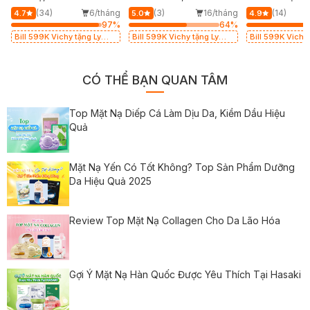
50ml
Nhạy Cảm 50ml
Giảm Nhờn 40
g
(34)
6/tháng
(3)
16/tháng
(14)
4.7
5.0
4.9
%
97
%
64
%
Bill 599K Vichy tặng Ly
Bill 599K Vichy tặng Ly
Bill 599K Vichy 
thủy tinh trị giá 200K (SL
thủy tinh trị giá 200K (SL
thủy tinh trị gi
có hạn)
có hạn)
có hạn)
CÓ THỂ BẠN QUAN TÂM
Top Mặt Nạ Diếp Cá Làm Dịu Da, Kiềm Dầu Hiệu
Quả
Mặt Nạ Yến Có Tốt Không? Top Sản Phẩm Dưỡng
Da Hiệu Quả 2025
Review Top Mặt Nạ Collagen Cho Da Lão Hóa
Gợi Ý Mặt Nạ Hàn Quốc Được Yêu Thích Tại Hasaki