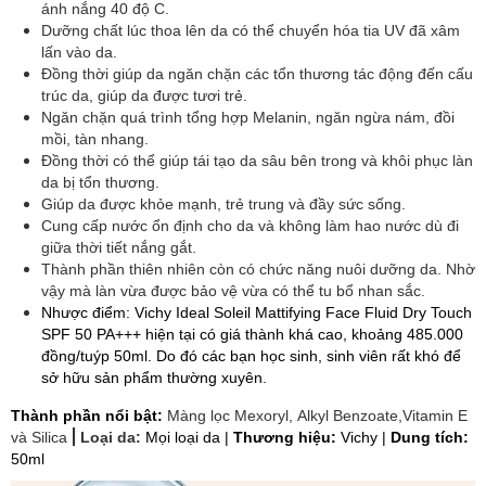
ánh nắng 40 độ C.
Dưỡng chất lúc thoa lên da có thể chuyển hóa tia UV đã xâm
lấn vào da.
Đồng thời giúp da ngăn chặn các tổn thương tác động đến cấu
trúc da, giúp da được tươi trẻ.
Ngăn chặn quá trình tổng hợp Melanin, ngăn ngừa nám, đồi
mồi, tàn nhang.
Đồng thời có thể giúp tái tạo da sâu bên trong và khôi phục làn
da bị tổn thương.
Giúp da được khỏe mạnh, trẻ trung và đầy sức sống.
Cung cấp nước ổn định cho da và không làm hao nước dù đi
giữa thời tiết nắng gắt.
Thành phần thiên nhiên còn có chức năng nuôi dưỡng da. Nhờ
vậy mà làn vừa được bảo vệ vừa có thể tu bổ nhan sắc.
Nhược điểm: Vichy Ideal Soleil Mattifying Face Fluid Dry Touch
SPF 50 PA+++ hiện tại có giá thành khá cao, khoảng 485.000
đồng/tuýp 50ml. Do đó các bạn học sinh, sinh viên rất khó để
sở hữu sản phẩm thường xuyên.
Thành phần nổi bật:
Màng lọc Mexoryl, Alkyl Benzoate,Vitamin E
|
và Silica
Loại da:
Mọi loại da |
Thương hiệu:
Vichy |
Dung tích:
50ml