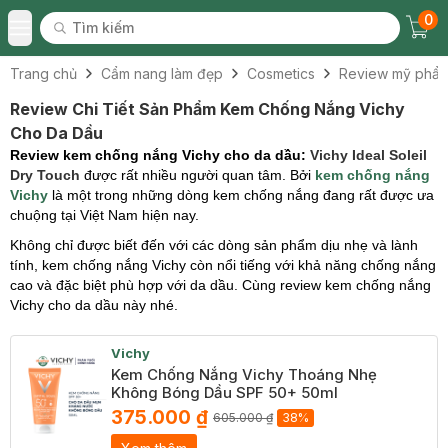
0
Tìm kiếm
Chec
Tìm kiếm
Toggle Menu
Trang chủ
Cẩm nang làm đẹp
Cosmetics
Review mỹ phẩ
Review Chi Tiết Sản Phẩm Kem Chống Nắng Vichy
Cho Da Dầu
Review kem chống nắng Vichy cho da dầu:
Vichy Ideal Soleil
Dry Touch
được rất nhiều người quan tâm. Bởi
kem chống nắng
Vichy
là một trong những dòng kem chống nắng đang rất được ưa
chuộng tại Việt Nam hiện nay.
Không chỉ được biết đến với các dòng sản phẩm dịu nhẹ và lành
tính, kem chống nắng Vichy còn nổi tiếng với khả năng chống nắng
cao và đặc biệt phù hợp với da dầu. Cùng review kem chống nắng
Vichy cho da dầu này nhé.
Vichy
Kem Chống Nắng Vichy Thoáng Nhẹ
Không Bóng Dầu SPF 50+ 50ml
375.000 ₫
605.000 ₫
38%