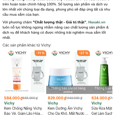
trên hoàn toàn chính hãng 100%. Số lượng sản phẩm và dịch vụ
lớn nhất với chủng loại đa dạng, phong phú sẽ đáp ứng tất cả nhu
cầu mua sắm của bạn.
Với phương châm
"Chất lượng thật - Giá trị thật”
,
Hasaki.vn
luôn nỗ lực không ngừng nhằm nâng cao chất lượng sản phẩm &
dịch vụ để khách hàng có được những trải nghiệm mua sắm tốt
nhất.
Các sản phẩm khác từ Vichy:
%
-
11
%
-
27
%
Thông báo khi có hàng
Thông báo kh
online
onlin
584.000 ₫
829.000 ₫
624.000 ₫
655.000 ₫
1.140.000 ₫
785
Vichy
Vichy
Vichy
Kem Chống Nắng Vichy
Kem Dưỡng Ẩm Vichy
Sữa Rửa Mặt 
Bảo Vệ, Giảm Lão Hóa
Cho Da Khô, Mất Nước &
Gel Làm Sạch 