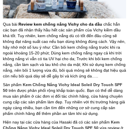
Qua bài
Review kem chống nắng Vichy cho da dầu
chắc hẳn
các bạn đã nhận thấy hầu hết các sản phẩm của Vichy kiềm dầu
khá tốt. Tuy nhiên, kem chống nắng dù có tốt đến đâu cũng sẽ
không đạt năng suất cao nếu bạn dùng không đúng cách. Vậy nên,
hãy nhớ một số lưu ý như: Cần bôi kem chống nắng trước khi ra
ngoài khoảng 15-20 phút; Dùng kem chống nắng ngay cả khi trời
không nắng vì vẫn có tia UV hại cho da; Trước khi bôi kem chống
nắng, cần làm sạch và lau khô cho da mặt; Khi sử dụng kem chống
nắng, nên bôi 1 lượng vừa đủ, bôi quá mỏng sẽ không đạt hiệu quả
còn nếu bôi quá dày sẽ dễ gây bí và kích ứng da…..
Sản phẩm
Kem Chống Nắng Vichy Ideal Soleil Dry Touch SPF
50
trên được phân phối rộng khắp toàn quốc. Bạn có thể dễ dàng
mua sản phẩm ở các đơn vị đối tác chính hãng, cửa hàng chuyên
cung cấp các sản phẩm làm đẹp. Tuy nhiên với thị trường hàng giả
ngày càng nhiều, bạn cần tìm đến những cơ sở cung cấp sản
phẩm chính hãng để thêm phần an tâm khi sử dụng.
Hiện nay tại các cửa hàng của Hasaki đã có các sản phẩm
Kem
Chống Nắng Vichy Ideal Soleil Dry Touch SPF 50
vừa review ở