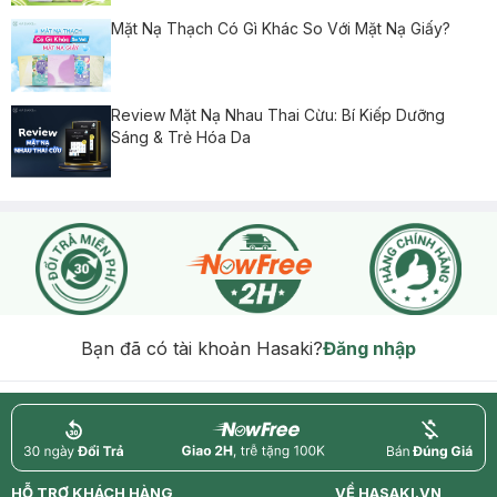
Mặt Nạ Thạch Có Gì Khác So Với Mặt Nạ Giấy?
Review Mặt Nạ Nhau Thai Cừu: Bí Kiếp Dưỡng
Sáng & Trẻ Hóa Da
Bạn đã có tài khoản Hasaki?
Đăng nhập
return
nowfree
price
HỖ TRỢ KHÁCH HÀNG
VỀ HASAKI.VN