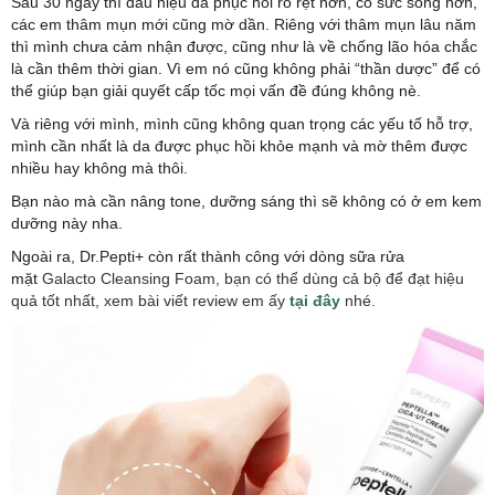
Sau 30 ngày thì dấu hiệu da phục hồi rõ rệt hơn, có sức sống hơn,
các em thâm mụn mới cũng mờ dần. Riêng với thâm mụn lâu năm
thì mình chưa cảm nhận được, cũng như là về chống lão hóa chắc
là cần thêm thời gian. Vì em nó cũng không phải “thần dược” để có
thể giúp bạn giải quyết cấp tốc mọi vấn đề đúng không nè.
Và riêng với mình, mình cũng không quan trọng các yếu tố hỗ trợ,
mình cần nhất là da được phục hồi khỏe mạnh và mờ thêm được
nhiều hay không mà thôi.
Bạn nào mà cần nâng tone, dưỡng sáng thì sẽ không có ở em kem
dưỡng này nha.
Ngoài ra,
Dr.Pepti+ còn rất thành công với dòng sữa rửa
mặt
Galacto Cleansing Foam, bạn có thể dùng cả bộ để đạt hiệu
quả tốt nhất, xem bài viết review em ấy
tại đây
nhé.