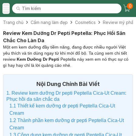
0
Tìm kiếm
Chec
Tìm kiếm
Toggle Menu
Trang chủ
Cẩm nang làm đẹp
Cosmetics
Review mỹ phẩ
Review Kem Dưỡng Dr Pepti Peptella: Phục Hồi Săn
Chắc Cho Làn Da
Một em kem dưỡng đầy tiềm năng, đang được nhiều người Việt
yêu thích và tin dùng ngay từ khi mới đổ bộ. Ta cùng xem chi tiết
review
Kem Dưỡng Dr Pepti
Peptella này xem em nó thực sự có
gì hay hay chỉ là lời quảng cáo nhé.
Nội Dung Chính Bài Viết
1. Review kem dưỡng Dr pepti Peptella Cica-Ut Cream:
Phục hồi da săn chắc da
1.1 Thiết kế kem dưỡng dr pepti Peptella Cica-Ut
Cream
1.2 Thành phần kem dưỡng dr pepti Peptella Cica-Ut
Cream
1.3 Công dụng kem dưỡng dr pepti Peptella Cica-Ut