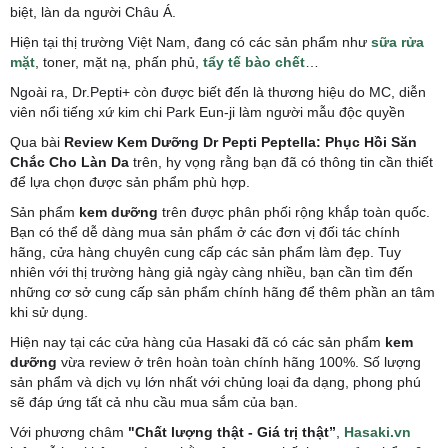
biệt, làn da người Châu Á.
Hiện tại thị trường Việt Nam, đang có các sản phẩm như
sữa rửa
mặt
, toner, mặt nạ, phấn phủ,
tẩy tế bào chết
…
Ngoài ra, Dr.Pepti+ còn được biết đến là thương hiệu do MC, diễn
viên nổi tiếng xứ kim chi Park Eun-ji làm người mẫu độc quyền
Qua bài
Review Kem Dưỡng Dr Pepti Peptella: Phục Hồi Săn
Chắc Cho Làn Da
trên, hy vọng rằng bạn đã có thông tin cần thiết
để lựa chọn được sản phẩm phù hợp.
Sản phẩm
kem dưỡng
trên được phân phối rộng khắp toàn quốc.
Bạn có thể dễ dàng mua sản phẩm ở các đơn vị đối tác chính
hãng, cửa hàng chuyên cung cấp các sản phẩm làm đẹp. Tuy
nhiên với thị trường hàng giả ngày càng nhiều, bạn cần tìm đến
những cơ sở cung cấp sản phẩm chính hãng để thêm phần an tâm
khi sử dụng.
Hiện nay tại các cửa hàng của Hasaki đã có các sản phẩm
kem
dưỡng
vừa review ở trên hoàn toàn chính hãng 100%. Số lượng
sản phẩm và dịch vụ lớn nhất với chủng loại đa dạng, phong phú
sẽ đáp ứng tất cả nhu cầu mua sắm của bạn.
Với phương châm
"Chất lượng thật - Giá trị thật”
,
Hasaki.vn