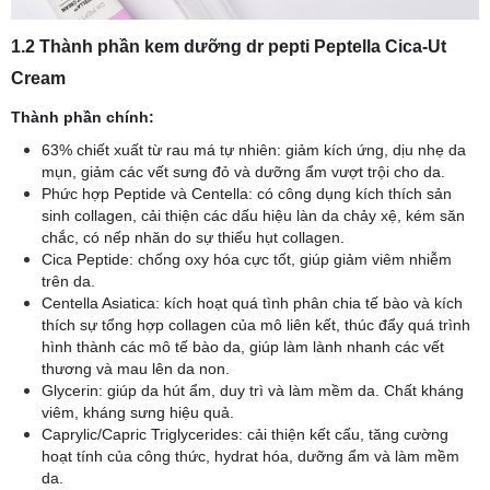
1.2 Thành phần kem dưỡng dr pepti Peptella Cica-Ut
Cream
Thành phần chính:
63% chiết xuất từ rau má tự nhiên: giảm kích ứng, dịu nhẹ da
mụn, giảm các vết sưng đỏ và dưỡng ẩm vượt trội cho da.
Phức hợp Peptide và Centella: có công dụng kích thích sản
sinh collagen, cải thiện các dấu hiệu làn da chảy xệ, kém săn
chắc, có nếp nhăn do sự thiếu hụt collagen.
Cica Peptide: chống oxy hóa cực tốt, giúp giảm viêm nhiễm
trên da.
Centella Asiatica: kích hoạt quá tình phân chia tế bào và kích
thích sự tổng hợp collagen của mô liên kết, thúc đẩy quá trình
hình thành các mô tế bào da, giúp làm lành nhanh các vết
thương và mau lên da non.
Glycerin: giúp da hút ẩm, duy trì và làm mềm da. Chất kháng
viêm, kháng sưng hiệu quả.
Caprylic/Capric Triglycerides: cải thiện kết cấu, tăng cường
hoạt tính của công thức, hydrat hóa, dưỡng ẩm và làm mềm
da.