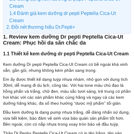
Cream
1.4 Đánh giá kem dưỡng dr pepti Peptella Cica-Ut
Cream
2. Đôi nét thương hiệu Dr.Pepti+
1. Review kem dưỡng Dr pepti Peptella Cica-Ut
Cream: Phục hồi da săn chắc da
1.1 Thiết kế kem dưỡng dr pepti Peptella Cica-Ut Cream
Kem dưỡng Dr pepti Peptella Cica-Ut Cream có bề ngoài khá xinh
xắn, gần gũi, nhưng không kém phần sang trọng.
Em ấy được thiết kế dạng tuýp nhựa nhám, nhỏ gọn với dung tích
30ml, dễ mang đi du lịch, công tác. Với hai tone màu chủ đạo là
hồng phấn và trắng, chữ đen, màu sắc tươi sáng, trẻ trung có phần
hơi khác với các sản phẩm khác cùng hãng và ngay cả các kem
dưỡng hãng khác, đa số theo hướng “dược mỹ phẩm” tối giản.
Đầu kem dưỡng là dạng pump nhựa trắng, dễ dàng nhấn sử dụng,
vừa tiết kiệm, bảo đảm vệ sinh vừa bảo quản sản phẩm tốt hơn.
Bên ngoài, còn có nắp nhựa trong xoay tròn bảo vệ đầu tuýp.
Thân Dr.Pepti+ Peptella Cica-Ut Cream có in tên hãng, tên sản