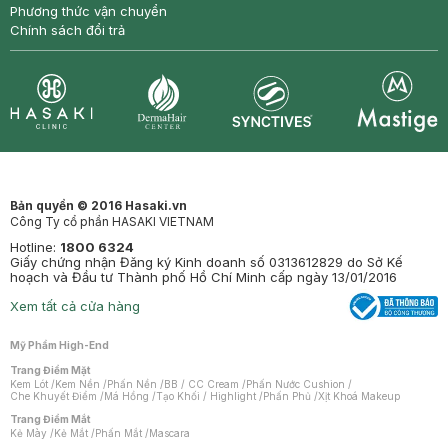
Phương thức vận chuyển
Chính sách đổi trả
Synctives
Clinic
Dermahair
Mastige
Bản quyền © 2016 Hasaki.vn
Công Ty cổ phần HASAKI VIETNAM
Hotline:
1800 6324
Giấy chứng nhận Đăng ký Kinh doanh số 0313612829 do Sở Kế
hoạch và Đầu tư Thành phố Hồ Chí Minh cấp ngày 13/01/2016
Xem tất cả cửa hàng
Mỹ Phẩm High-End
Trang Điểm Mặt
Kem Lót
/
Kem Nền
/
Phấn Nền
/
BB / CC Cream
/
Phấn Nước Cushion
/
Che Khuyết Điểm
/
Má Hồng
/
Tạo Khối / Highlight
/
Phấn Phủ
/
Xịt Khoá Makeup
Trang Điểm Mắt
Kẻ Mày
/
Kẻ Mắt
/
Phấn Mắt
/
Mascara