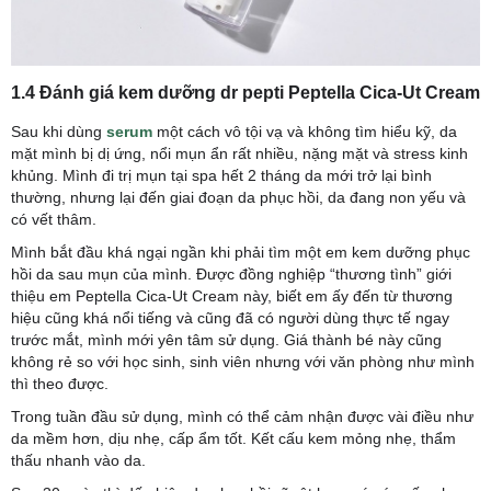
1.4 Đánh giá kem dưỡng dr pepti Peptella Cica-Ut Cream
Sau khi dùng
serum
một cách vô tội vạ và không tìm hiểu kỹ, da
mặt mình bị dị ứng, nổi mụn ẩn rất nhiều, nặng mặt và stress kinh
khủng. Mình đi trị mụn tại spa hết 2 tháng da mới trở lại bình
thường, nhưng lại đến giai đoạn da phục hồi, da đang non yếu và
có vết thâm.
Mình bắt đầu khá ngại ngần khi phải tìm một em kem dưỡng phục
hồi da sau mụn của mình. Được đồng nghiệp “thương tình” giới
thiệu em Peptella Cica-Ut Cream này, biết em ấy đến từ thương
hiệu cũng khá nổi tiếng và cũng đã có người dùng thực tế ngay
trước mắt, mình mới yên tâm sử dụng. Giá thành bé này cũng
không rẻ so với học sinh, sinh viên nhưng với văn phòng như mình
thì theo được.
Trong tuần đầu sử dụng, mình có thể cảm nhận được vài điều như
da mềm hơn, dịu nhẹ, cấp ẩm tốt. Kết cấu kem mỏng nhẹ, thẩm
thấu nhanh vào da.