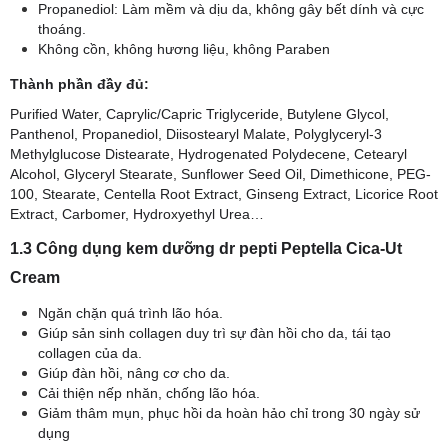
Propanediol: Làm mềm và dịu da, không gây bết dính và cực
thoáng.
Không cồn, không hương liệu, không Paraben
Thành phần đầy đủ:
Purified Water, Caprylic/Capric Triglyceride, Butylene Glycol,
Panthenol, Propanediol, Diisostearyl Malate, Polyglyceryl-3
Methylglucose Distearate, Hydrogenated Polydecene, Cetearyl
Alcohol, Glyceryl Stearate, Sunflower Seed Oil, Dimethicone, PEG-
100, Stearate, Centella Root Extract, Ginseng Extract, Licorice Root
Extract, Carbomer, Hydroxyethyl Urea…
1.3 Công dụng kem dưỡng dr pepti Peptella Cica-Ut
Cream
Ngăn chặn quá trình lão hóa.
Giúp sản sinh collagen duy trì sự đàn hồi cho da, tái tạo
collagen của da.
Giúp đàn hồi, nâng cơ cho da.
Cải thiện nếp nhăn, chống lão hóa.
Giảm thâm mụn, phục hồi da hoàn hảo chỉ trong 30 ngày sử
dụng