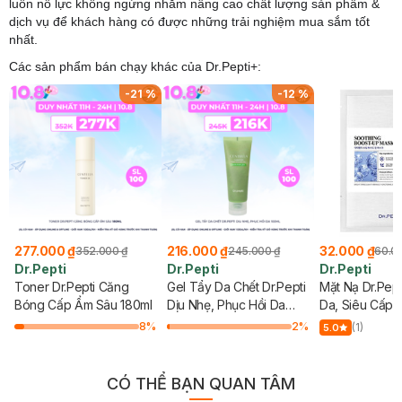
luôn nỗ lực không ngừng nhằm nâng cao chất lượng sản phẩm &
dịch vụ để khách hàng có được những trải nghiệm mua sắm tốt
nhất.
Các sản phẩm bán chạy khác của
Dr.Pepti+:
-
21
%
-
12
%
277.000 ₫
216.000 ₫
32.000 ₫
352.000 ₫
245.000 ₫
60.0
Dr.Pepti
Dr.Pepti
Dr.Pepti
Toner Dr.Pepti Căng
Gel Tẩy Da Chết Dr.Pepti
Mặt Nạ Dr.Pept
Bóng Cấp Ẩm Sâu 180ml
Dịu Nhẹ, Phục Hồi Da
Da, Siêu Cấp 
100ml
Sáng Da 25ml
8
%
2
%
(1)
5.0
CÓ THỂ BẠN QUAN TÂM