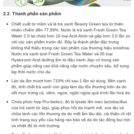
2.2. Thành phần sản phẩm
Chiết xuất từ mầm và lá trà xanh Beauty Green tea từ thiên
nhiên chiếm đến 77,99%. Nước lá trà xanh Fresh Green Tea
Water 2.0 lại chứa hơn 16 loại Acid Amin và gấp hơn 3,5 lần so
với các sản phẩm trước đó. Đây là thành phần đặc trưng
không thể thiếu trong các sản phẩm của thương hiệu innisfree.
Nước trà xanh tươi Fresh Green Tea Water và 05 loại
Hyaluronic Acid dưỡng ẩm từ đậu nành Jeju có trong sản
phẩm giúp nâng cao khả năng cấp nước chuyên sâu, bổ sung
kịp thời nước cho da.
Làn da ẩm mượt hơn 710% chỉ sau 1 lần sử dụng. Bên cạnh
đó, tinh chất trà xanh còn giúp làm dịu tổn thương trên da do
vết mụn trứng cá, viêm, ngứa, ngăn ngừa quá trình lão hoá da.
Chứa phức hợp Pro-biotics, đó là lysate lên men lactobacillus
của trà xanh từ Jeju, giúp phục hồi da mạnh mẽ, xoa dịu và
chữa lành các tổn thương da do mất ẩm lâu dài, cải thiện rõ rệt
tình trạng suy yếu của hàng rào bảo vệ da do tác động bụi mịn
và nhiệt độ từ môi trường.