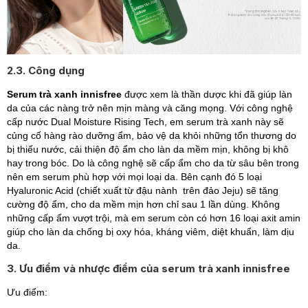
2.3. Công dụng
Serum trà xanh innisfree
được xem là thần dược khi đã giúp làn
da của các nàng trở nên mịn màng và căng mọng.
Với công nghệ
cấp nước Dual Moisture Rising Tech, em serum trà xanh này sẽ
củng cố hàng rào dưỡng ẩm, bảo vệ da khỏi những tổn thương do
bị thiếu nước, cải thiện độ ẩm cho làn da mềm mịn, không bị khô
hay trong bóc. Do là công nghệ sẽ cấp ẩm cho da từ sâu bên trong
nên em serum phù hợp với mọi loại da. Bên cạnh đó 5 loại
Hyaluronic Acid (chiết xuất từ đậu nành trên đảo Jeju) sẽ tăng
cường độ ẩm, cho da mềm mịn hơn chỉ sau 1 lần dùng. Không
những cấp ẩm vượt trội, mà em serum còn có hơn 16 loại axit amin
giúp cho làn da chống bị oxy hóa, kháng viêm, diệt khuẩn, làm dịu
da.
3. Ưu điểm và nhược điểm của serum trà xanh innisfree
Ưu điểm: