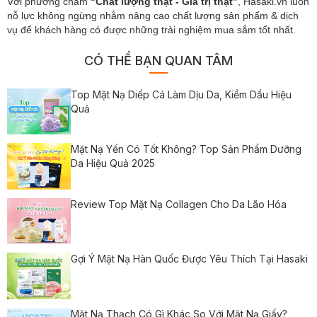
Với phương châm
"Chất lượng thật - Giá trị thật”
, Hasaki.vn luôn
nỗ lực không ngừng nhằm nâng cao chất lượng sản phẩm & dịch
vụ để khách hàng có được những trải nghiệm mua sắm tốt nhất.
CÓ THỂ BẠN QUAN TÂM
Top Mặt Nạ Diếp Cá Làm Dịu Da, Kiềm Dầu Hiệu
Quả
Mặt Nạ Yến Có Tốt Không? Top Sản Phẩm Dưỡng
Da Hiệu Quả 2025
Review Top Mặt Nạ Collagen Cho Da Lão Hóa
Gợi Ý Mặt Nạ Hàn Quốc Được Yêu Thích Tại Hasaki
Mặt Nạ Thạch Có Gì Khác So Với Mặt Nạ Giấy?