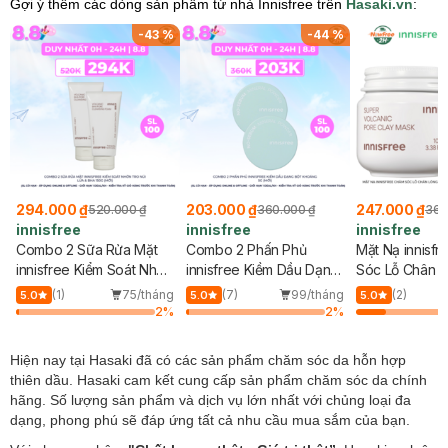
Gợi ý thêm các dòng sản phẩm từ nhà Innisfree trên
Hasaki.vn
:
%
-
43
%
-
44
%
294.000 ₫
203.000 ₫
247.000 ₫
520.000 ₫
360.000 ₫
360
innisfree
innisfree
innisfree
Combo 2 Sữa Rửa Mặt
Combo 2 Phấn Phủ
Mặt Nạ innisf
innisfree Kiểm Soát Nhờn
innisfree Kiềm Dầu Dạng
Sóc Lỗ Chân L
Tro Núi Lửa & BHA 150g
Bột Khoáng 5g (Mới)
g
(1)
75/tháng
(7)
99/tháng
(2)
5.0
5.0
5.0
(Mới)
%
2
%
2
%
Hiện nay tại Hasaki đã có các sản phẩm chăm sóc da hỗn hợp
thiên dầu. Hasaki cam kết cung cấp sản phẩm chăm sóc da chính
hãng. Số lượng sản phẩm và dịch vụ lớn nhất với chủng loại đa
dạng, phong phú sẽ đáp ứng tất cả nhu cầu mua sắm của bạn.