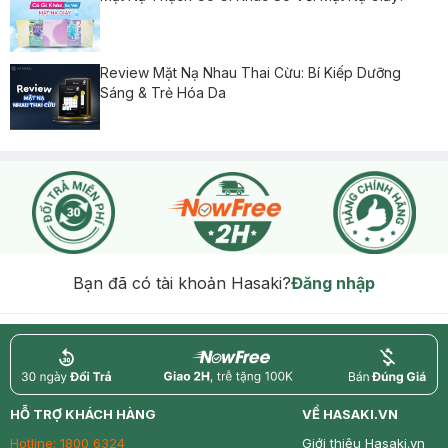
Review Mặt Nạ Nhau Thai Cừu: Bí Kiếp Dưỡng
Sáng & Trẻ Hóa Da
Bạn đã có tài khoản Hasaki?
Đăng nhập
return
nowfree
price
HỖ TRỢ KHÁCH HÀNG
VỀ HASAKI.VN
Hotline:
1800 6324
Giới thiệu Hasaki.vn