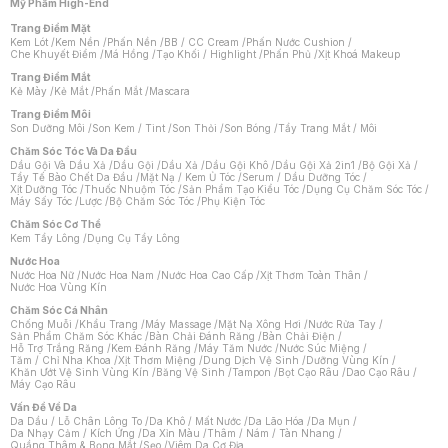
Mỹ Phẩm High-End
Trang Điểm Mặt
Kem Lót
/
Kem Nền
/
Phấn Nền
/
BB / CC Cream
/
Phấn Nước Cushion
/
Che Khuyết Điểm
/
Má Hồng
/
Tạo Khối / Highlight
/
Phấn Phủ
/
Xịt Khoá Makeup
Trang Điểm Mắt
Kẻ Mày
/
Kẻ Mắt
/
Phấn Mắt
/
Mascara
Trang Điểm Môi
Son Dưỡng Môi
/
Son Kem / Tint
/
Son Thỏi
/
Son Bóng
/
Tẩy Trang Mắt / Môi
Chăm Sóc Tóc Và Da Đầu
Dầu Gội Và Dầu Xả
/
Dầu Gội
/
Dầu Xả
/
Dầu Gội Khô
/
Dầu Gội Xả 2in1
/
Bộ Gội Xả
/
Tẩy Tế Bào Chết Da Đầu
/
Mặt Nạ / Kem Ủ Tóc
/
Serum / Dầu Dưỡng Tóc
/
Xịt Dưỡng Tóc
/
Thuốc Nhuộm Tóc
/
Sản Phẩm Tạo Kiểu Tóc
/
Dụng Cụ Chăm Sóc Tóc
/
Máy Sấy Tóc
/
Lược
/
Bộ Chăm Sóc Tóc
/
Phụ Kiện Tóc
Chăm Sóc Cơ Thể
Kem Tẩy Lông
/
Dụng Cụ Tẩy Lông
Nước Hoa
Nước Hoa Nữ
/
Nước Hoa Nam
/
Nước Hoa Cao Cấp
/
Xịt Thơm Toàn Thân
/
Nước Hoa Vùng Kín
Chăm Sóc Cá Nhân
Chống Muỗi
/
Khẩu Trang
/
Máy Massage
/
Mặt Nạ Xông Hơi
/
Nước Rửa Tay
/
Sản Phẩm Chăm Sóc Khác
/
Bàn Chải Đánh Răng
/
Bàn Chải Điện
/
Hỗ Trợ Trắng Răng
/
Kem Đánh Răng
/
Máy Tăm Nước
/
Nước Súc Miệng
/
Tăm / Chỉ Nha Khoa
/
Xịt Thơm Miệng
/
Dung Dịch Vệ Sinh
/
Dưỡng Vùng Kín
/
Khăn Ướt Vệ Sinh Vùng Kín
/
Băng Vệ Sinh
/
Tampon
/
Bọt Cạo Râu
/
Dao Cạo Râu
/
Máy Cạo Râu
Chat i
Vấn Đề Về Da
Da Dầu / Lỗ Chân Lông To
/
Da Khô / Mất Nước
/
Da Lão Hóa
/
Da Mụn
/
Da Nhạy Cảm / Kích Ứng
/
Da Xỉn Màu
/
Thâm / Nám / Tàn Nhang
/
Quầng Thâm & Bọng Mắt
/
Sẹo
/
Viêm Da Cơ Địa