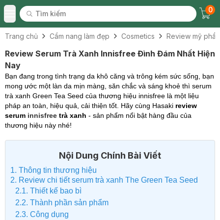
0
Tìm kiếm
Chec
Tìm kiếm
Toggle Menu
Trang chủ
Cẩm nang làm đẹp
Cosmetics
Review mỹ phẩ
Review Serum Trà Xanh Innisfree Đình Đám Nhất Hiện
Nay
Bạn đang trong tình trạng da khô căng và trông kém sức sống, bạn
mong ước một làn da mịn màng, săn chắc và sáng khoẻ thì serum
trà xanh Green Tea Seed của thương hiệu innisfree là một liệu
pháp an toàn, hiệu quả, cải thiện tốt. Hãy cùng Hasaki
review
serum
innisfree
trà xanh
- sản phẩm nổi bật hàng đầu của
thương hiệu này nhé!
Nội Dung Chính Bài Viết
1. Thông tin thương hiệu
2. Review chi tiết serum trà xanh The Green Tea Seed
2.1. Thiết kế bao bì
2.2. Thành phần sản phẩm
2.3. Công dụng