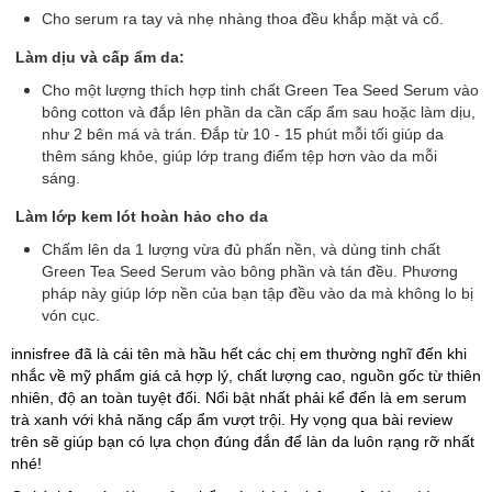
Cho serum ra tay và nhẹ nhàng thoa đều khắp mặt và cổ.
Làm dịu và cấp ẩm da:
Cho một lượng thích hợp tinh chất Green Tea Seed Serum vào
bông cotton và đắp lên phần da cần cấp ẩm sau hoặc làm dịu,
như 2 bên má và trán. Đắp từ 10 - 15 phút mỗi tối giúp da
thêm sáng khỏe, giúp lớp trang điểm tệp hơn vào da mỗi
sáng.
Làm lớp kem lót hoàn hảo cho da
Chấm lên da 1 lượng vừa đủ phấn nền, và dùng tinh chất
Green Tea Seed Serum vào bông phần và tán đều. Phương
pháp này giúp lớp nền của bạn tập đều vào da mà không lo bị
vón cục.
innisfree đã là cái tên mà hầu hết các chị em thường nghĩ đến khi
nhắc về mỹ phẩm giá cả hợp lý, chất lượng cao, nguồn gốc từ thiên
nhiên, độ an toàn tuyệt đối. Nổi bật nhất phải kể đến là em serum
trà xanh với khả năng cấp ẩm vượt trội. Hy vọng qua bài review
trên sẽ giúp bạn có lựa chọn đúng đắn để làn da luôn rạng rỡ nhất
nhé!