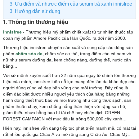
3. Ưu điểm và nhược điểm của serum trà xanh innisfree
3. Hướng dẫn sử dụng
1. Thông tin thương hiệu
innisfree
- Thương hiệu mỹ phẩm chiết xuất từ tự nhiên thuộc tập
đoàn mỹ phẩm Amore Pacific của Hàn Quốc, ra đời năm 2000.
Thương hiệu innisfree chuyên sản xuất và cung cấp các dòng sản
phẩm
chăm sóc da
, chăm sóc cơ thể, trang điểm cho cả nam và
nữ như
serum dưỡng da
, kem chống nắng, dưỡng thể, nước cân
bằng…
Với sứ mệnh xuyên suốt hơn 22 năm qua ngay từ chính tên thương
hiệu của mình, innisfree luôn nỗ lực mang đến làn da khỏe đẹp cho
người dùng cùng vẻ đẹp bền vững cho môi trường. Đây cũng là
điểm đặc biệt được nhiều người yêu thích của hãng bằng những
hành động thiết thực bảo vệ môi trường như công thức sạch, sản
phẩm thuần chay, kem chống nắng thân thiện với rặng san hô,
giảm thiểu nhựa bằng bao bì tái chế hay chiến dịch GREEN
FOREST CAMPAIGN với mục tiêu là trồng 500,000 cây xanh…
Hiện nay, innisfree vẫn đang tiếp tục phát triển mạnh mẽ, có mặt tại
rất nhiều quốc gia Châu Á và mở rộng sang Châu Âu, Châu Mỹ…