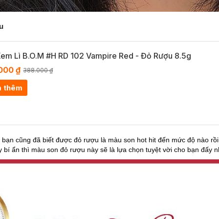
ợu
em Lì B.O.M #H RD 102 Vampire Red - Đỏ Rượu 8.5g
000 ₫
388.000 ₫
 thêm
 bạn cũng đã biết được đỏ rượu là màu son hot hit đến mức độ nào r
bí ẩn thì màu son đỏ rượu này sẽ là lựa chọn tuyệt vời cho bạn đấy n