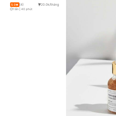
(4)
20.0k/tháng
5.0
1 lần
|
40 phút
Timer Gray Icon