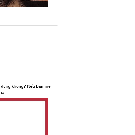
ồi đúng không? Nếu bạn mê
hé!