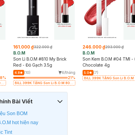
161.000 ₫
246.000 ₫
322.000 ₫
293.000 ₫
B.O.M
B.O.M
Son Lì B.O.M #810 My Brick
Son Kem B.O.M #04 TMI -
Red - Đỏ Gạch 3.5g
Chocolate 4g
(10)
6/tháng
(7)
4.8
5.0
78
%
21
%
BILL 399K TẶNG Son Lì B.O.M
02
BILL 399K TẶNG Son Lì B.O.M 802
Đỏ Cherry 3.3g trị giá 378K (SL
ó
Đỏ Cherry 3.3g trị giá 378K (SL có
hạn)
hạn)
ính Bài Viết
 hiệu Son BOM
B.O.M hot hiện nay
c Tint