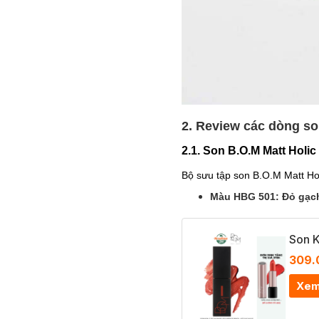
2. Review các dòng so
2.1.
Son B.O.M Matt Holic 
Bộ sưu tập son B.O.M Matt Hol
Màu HBG 501: Đỏ gạc
Son K
309.
Xem