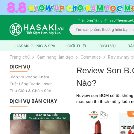
Triệt lông
Trị mụn
Trị sẹo
Thermage
U
Logo
HASAKI CLINIC & SPA
GIỚI THIỆU
DỊCH VỤ
BẢ
Trang chủ
Cẩm nang làm đẹp
Cosmetics
Review mỹ 
DỊCH VỤ
Review Son B.
Dịch Vụ Phòng Khám
Nào?
Triệt Lông Diode Laser
Thư Giãn & Chăm Sóc
Review son BOM có tốt không c
DỊCH VỤ BÁN CHẠY
màu son thì thích mê ly luôn n
%
-
20
%
-
1