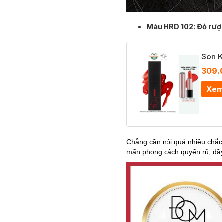
Màu HRD 102: Đỏ rư
Son K
309.
Xem
Chẳng cần nói quá nhiều chắc
mẩn phong cách quyến rũ, đầy 