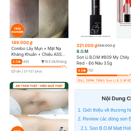
149.000 ₫
309.000 ₫
321.000 ₫
388.000 ₫
358.000 ₫
Combo Lấy Mụn + Mặt Nạ
B.O.M
B.O.M
Kháng Khuẩn + Chiếu ASSH
Son Kem Lì B.O.M #H RD 102
Son Lì B.O.M #809 My Chily
(Trải nghiệm)
(49)
163.0k/tháng
5.0
Vampire Red - Đỏ Rượu 8.5g
Red - Đỏ Nâu 3.5g
1
%
ng
(14)
(10)
4.9
4.8
1 lần
|
57-127 phút
Timer Gray Icon
%
93
%
BILL 399K TẶNG Son Lì B.O.M 802
BILL 399K TẶNG Son Lì B.O.M 8
Đỏ Cherry 3.3g trị giá 378K (SL có
Đỏ Cherry 3.3g trị giá 378K (SL c
hạn)
hạn)
Nội Dung Ch
1. Giới thiệu về thương
2. Review các dòng son 
2.1. Son B.O.M Matt Holi