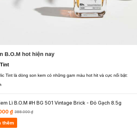
n B.O.M hot hiện nay
Tint
ic Tint là dòng son kem có những gam màu hot hit và cực nổi bật:
h
em Lì B.O.M #H BG 501 Vintage Brick - Đỏ Gạch 8.5g
000 ₫
388.000 ₫
 thêm