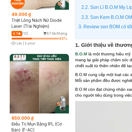
2.2. Son Lì B.O.M My Lip
49.000 ₫
2.3. Son Kem B.O.M OM
Triệt Lông Nách Nữ Diode
Laser (Trải Nghiệm)
3. Review son BOM có tố
(12)
67.6k/tháng
4.7
43
%
1 Lần
|
5 phút
1. Giới thiệu về thươ
Timer Gray Icon
B.O.M
là một thương hiệu mỹ 
mang lại giải pháp chăm sóc d
chiết xuất từ thiên nhiên để t
B.O.M cung cấp một loạt các
Mỗi sản phẩm đều được nghiên
B.O.M còn đạt chứng nhận xan
cho người tiêu dùng trong vi
650.000 ₫
Điều Trị Mụn Bằng IPL (Cơ
Bản) (F-AC)