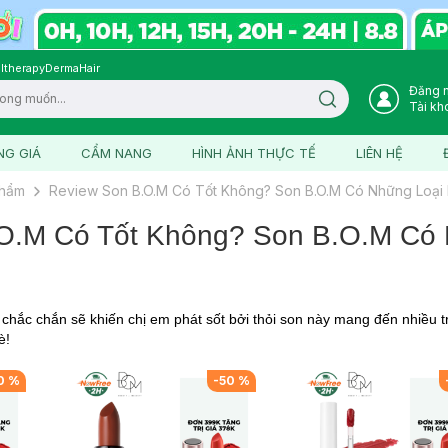
ltherapy
DermaHair
Đăng 
Search icon
Tài kh
NG GIÁ
CẨM NANG
HÌNH ẢNH THỰC TẾ
LIÊN HỆ
phẩm
Review Son B.O.M Có Tốt Không? Son B.O.M Có Những Loại
O.M Có Tốt Không? Son B.O.M Có 
hắc chắn sẽ khiến chị em phát sốt bởi thỏi son này mang đến nhiều trả
è!
0
%
-
50
%