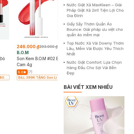
Nước Giặt Xả MaxKleen – Giải
Pháp Giặt Xả 2in1 Tiện Lợi Cho
Gia Đình
Giấy Sấy Thơm Quần Áo
Bounce: Giải pháp ưu việt cho
quần áo mềm mại
Top Nước Xả Vải Downy Thơm
246.000 ₫
293.000 ₫
Lâu, Mềm Vải Được Yêu Thích
B.O.M
Nhất
 Đỏ
Son Kem B.O.M #02 BFF - Đỏ
Nước Giặt Comfort: Lựa Chọn
Cam 4g
Hàng Đầu Cho Sợi Vải Bền
(7)
5.0
Đẹp
 802
BILL 399K TẶNG Son Lì B.O.M 802
 có
Đỏ Cherry 3.3g trị giá 378K (SL có
BÀI VIẾT XEM NHIỀU
hạn)