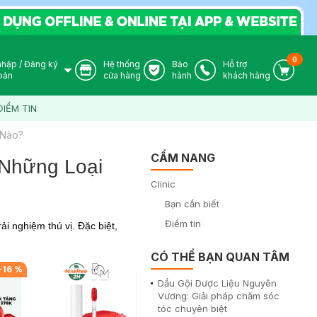
0
nhập
/
Đăng ký
Hệ thống
Bảo
Hỗ trợ
User Icon
Store Icon
Warranty Icon
Phone Icon
Cart I
oản
cửa hàng
hành
khách hàng
ĐIỂM TIN
 Nào?
CẨM NANG
Những Loại
Clinic
Bạn cần biết
Điểm tin
i nghiệm thú vị. Đặc biệt,
CÓ THỂ BẠN QUAN TÂM
-
16
%
-
16
%
Dầu Gội Dược Liệu Nguyên
Vương: Giải pháp chăm sóc
tóc chuyên biệt