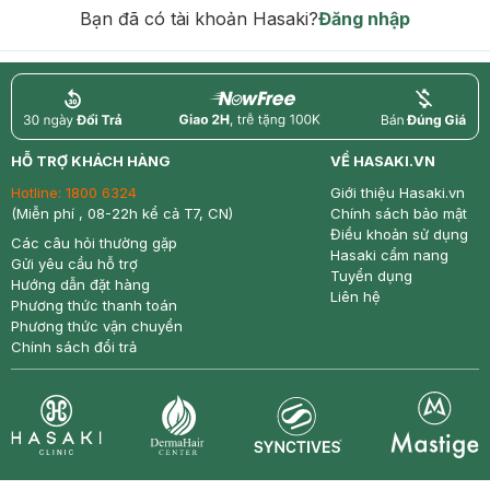
Bạn đã có tài khoản Hasaki?
Đăng nhập
return
nowfree
price
HỖ TRỢ KHÁCH HÀNG
VỀ HASAKI.VN
Hotline:
1800 6324
Giới thiệu Hasaki.vn
(Miễn phí , 08-22h kể cả T7, CN)
Chính sách bảo mật
Điều khoản sử dụng
Các câu hỏi thường gặp
Hasaki cẩm nang
Gửi yêu cầu hỗ trợ
Tuyển dụng
Hướng dẫn đặt hàng
Liên hệ
Phương thức thanh toán
Phương thức vận chuyển
Chính sách đổi trả
Synctives
Clinic
Dermahair
Mastige