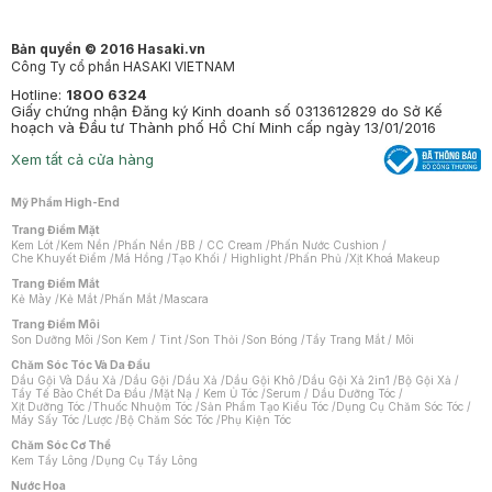
Bản quyền © 2016 Hasaki.vn
Công Ty cổ phần HASAKI VIETNAM
Hotline:
1800 6324
Giấy chứng nhận Đăng ký Kinh doanh số 0313612829 do Sở Kế
hoạch và Đầu tư Thành phố Hồ Chí Minh cấp ngày 13/01/2016
Xem tất cả cửa hàng
Mỹ Phẩm High-End
Trang Điểm Mặt
Kem Lót
/
Kem Nền
/
Phấn Nền
/
BB / CC Cream
/
Phấn Nước Cushion
/
Che Khuyết Điểm
/
Má Hồng
/
Tạo Khối / Highlight
/
Phấn Phủ
/
Xịt Khoá Makeup
Trang Điểm Mắt
Kẻ Mày
/
Kẻ Mắt
/
Phấn Mắt
/
Mascara
Trang Điểm Môi
Son Dưỡng Môi
/
Son Kem / Tint
/
Son Thỏi
/
Son Bóng
/
Tẩy Trang Mắt / Môi
Chăm Sóc Tóc Và Da Đầu
Dầu Gội Và Dầu Xả
/
Dầu Gội
/
Dầu Xả
/
Dầu Gội Khô
/
Dầu Gội Xả 2in1
/
Bộ Gội Xả
/
Tẩy Tế Bào Chết Da Đầu
/
Mặt Nạ / Kem Ủ Tóc
/
Serum / Dầu Dưỡng Tóc
/
Xịt Dưỡng Tóc
/
Thuốc Nhuộm Tóc
/
Sản Phẩm Tạo Kiểu Tóc
/
Dụng Cụ Chăm Sóc Tóc
/
Máy Sấy Tóc
/
Lược
/
Bộ Chăm Sóc Tóc
/
Phụ Kiện Tóc
Chăm Sóc Cơ Thể
Kem Tẩy Lông
/
Dụng Cụ Tẩy Lông
Nước Hoa