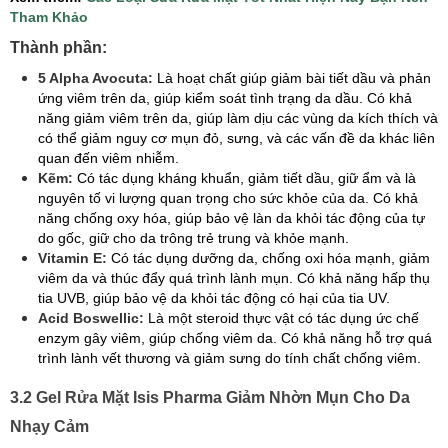
Tham Khảo
Thành phần:
5 Alpha Avocuta:
Là hoạt chất giúp giảm bài tiết dầu và phản
ứng viêm trên da, giúp kiểm soát tình trạng da dầu. Có khả
năng giảm viêm trên da, giúp làm dịu các vùng da kích thích và
có thể giảm nguy cơ mụn đỏ, sưng, và các vấn đề da khác liên
quan đến viêm nhiễm.
Kẽm:
Có tác dụng kháng khuẩn, giảm tiết dầu, giữ ẩm và là
nguyên tố vi lượng quan trọng cho sức khỏe của da. Có khả
năng chống oxy hóa, giúp bảo vệ làn da khỏi tác động của tự
do gốc, giữ cho da trông trẻ trung và khỏe mạnh.
Vitamin E:
Có tác dụng dưỡng da, chống oxi hóa mạnh, giảm
viêm da và thúc đẩy quá trình lành mụn. Có khả năng hấp thụ
tia UVB, giúp bảo vệ da khỏi tác động có hại của tia UV.
Acid Boswellic:
Là một steroid thực vật có tác dụng ức chế
enzym gây viêm, giúp chống viêm da. Có khả năng hỗ trợ quá
trình lành vết thương và giảm sưng do tính chất chống viêm.
3.2 Gel Rửa Mặt Isis Pharma Giảm Nhờn Mụn Cho Da
Nhạy Cảm