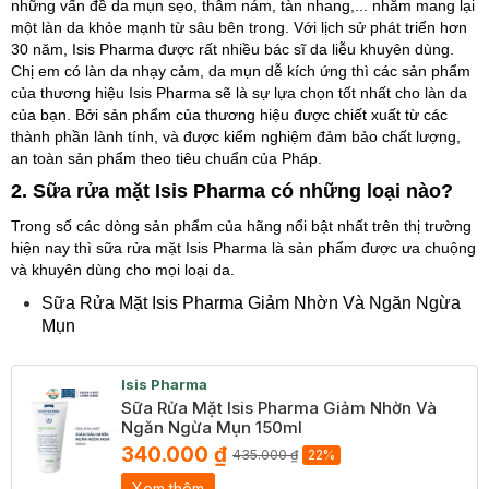
những vấn đề da mụn sẹo, thâm nám, tàn nhang,... nhằm mang lại
một làn da khỏe mạnh từ sâu bên trong. Với lịch sử phát triển hơn
30 năm, Isis Pharma được rất nhiều bác sĩ da liễu khuyên dùng.
Chị em có làn da nhạy cảm, da mụn dễ kích ứng thì các sản phẩm
của thương hiệu Isis Pharma sẽ là sự lựa chọn tốt nhất cho làn da
của bạn. Bởi sản phẩm của thương hiệu được chiết xuất từ các
thành phần lành tính, và được kiểm nghiệm đảm bảo chất lượng,
an toàn sản phẩm theo tiêu chuẩn của Pháp.
2. Sữa rửa mặt Isis Pharma có những loại nào?
Trong số các dòng sản phẩm của hãng nổi bật nhất trên thị trường
hiện nay thì sữa rửa mặt Isis Pharma là sản phẩm được ưa chuộng
và khuyên dùng cho mọi loại da.
Sữa Rửa Mặt Isis Pharma Giảm Nhờn Và Ngăn Ngừa
Mụn
Isis Pharma
Sữa Rửa Mặt Isis Pharma Giảm Nhờn Và
Ngăn Ngừa Mụn 150ml
340.000 ₫
435.000 ₫
22%
Xem thêm