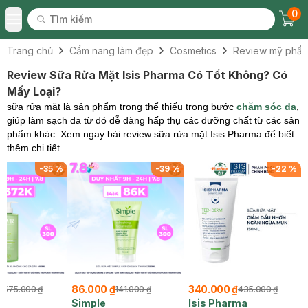
0
Tìm kiếm
Chec
Tìm kiếm
Toggle Menu
Trang chủ
Cẩm nang làm đẹp
Cosmetics
Review mỹ phẩ
Review Sữa Rửa Mặt Isis Pharma Có Tốt Không? Có
Mấy Loại?
sữa rửa mặt là sản phẩm trong thể thiếu trong bước
chăm sóc da
,
giúp làm sạch da từ đó dễ dàng hấp thụ các dưỡng chất từ các sản
phẩm khác. Xem ngay bài review sữa rửa mặt Isis Pharma để biết
thêm chi tiết
-
35
%
-
39
%
-
22
%
₫
86.000 ₫
340.000 ₫
575.000 ₫
141.000 ₫
435.000 ₫
Simple
Isis Pharma