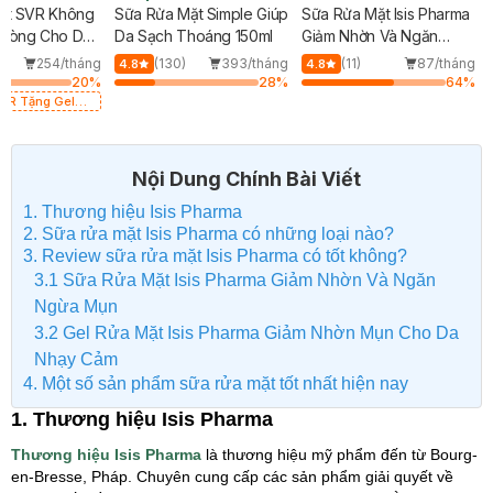
ặt SVR Không
Sữa Rửa Mặt Simple Giúp
Sữa Rửa Mặt Isis Pharma
Phòng Cho Da
Da Sạch Thoáng 150ml
Giảm Nhờn Và Ngăn
l
Ngừa Mụn 150ml
254/tháng
(130)
393/tháng
(11)
87/tháng
4.8
4.8
20
%
28
%
64
%
SVR Tặng Gel
VR Cho Da Dầu
á 165K (SL có
Nội Dung Chính Bài Viết
1. Thương hiệu Isis Pharma
2. Sữa rửa mặt Isis Pharma có những loại nào?
3. Review sữa rửa mặt Isis Pharma có tốt không?
3.1 Sữa Rửa Mặt Isis Pharma Giảm Nhờn Và Ngăn
Ngừa Mụn
3.2 Gel Rửa Mặt Isis Pharma Giảm Nhờn Mụn Cho Da
Nhạy Cảm
4. Một số sản phẩm sữa rửa mặt tốt nhất hiện nay
1. Thương hiệu Isis Pharma
Thương hiệu Isis Pharma
là thương hiệu mỹ phẩm đến từ Bourg-
en-Bresse, Pháp. Chuyên cung cấp các sản phẩm giải quyết về