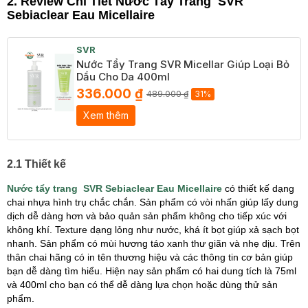
2. Review Chi Tiết Nước Tẩy Trang SVR
Sebiaclear Eau Micellaire
SVR
Nước Tẩy Trang SVR Micellar Giúp Loại Bỏ
Dầu Cho Da 400ml
336.000 ₫
489.000 ₫
31%
Xem thêm
2.1 Thiết kế
Nước tẩy trang SVR Sebiaclear Eau Micellaire
có thiết kế dạng
chai nhựa hình trụ chắc chắn. Sản phẩm có vòi nhấn giúp lấy dung
dịch dễ dàng hơn và bảo quản sản phẩm không cho tiếp xúc với
không khí. Texture dạng lỏng như nước, khá ít bọt giúp xả sạch bọt
nhanh. Sản phẩm có mùi hương táo xanh thư giãn và nhẹ dịu. Trên
thân chai hãng có in tên thương hiệu và các thông tin cơ bản giúp
bạn dễ dàng tìm hiểu. Hiện nay sản phẩm có hai dung tích là 75ml
và 400ml cho bạn có thể dễ dàng lựa chọn hoặc dùng thử sản
phẩm.