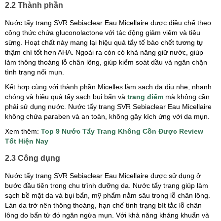
2.2 Thành phần
Nước tẩy trang SVR Sebiaclear Eau Micellaire được điều chế theo
công thức chứa gluconolactone với tác động giảm viêm và tiêu
sừng. Hoạt chất này mang lại hiệu quả tẩy tế bào chết tương tự
thậm chí tốt hơn AHA. Ngoài ra còn có khả năng giữ nước, giúp
làm thông thoáng lỗ chân lông, giúp kiểm soát dầu và ngăn chặn
tình trạng nổi mụn.
Kết hợp cùng với thành phần Micelles làm sạch da dịu nhẹ, nhanh
chóng và hiệu quả tẩy sạch bụi bẩn và
trang điểm
mà không cần
phải sử dụng nước. Nước tẩy trang SVR Sebiaclear Eau Micellaire
không chứa paraben và an toàn, không gây kích ứng với da mụn.
Xem thêm:
Top 9 Nước Tẩy Trang Không Cồn Được Review
Tốt Hiện Nay
2.3 Công dụng
Nước tẩy trang SVR Sebiaclear Eau Micellaire được sử dụng ở
bước đầu tiên trong chu trình dưỡng da. Nước tẩy trang giúp làm
sạch bề mặt da và bụi bẩn, mỹ phẩm nằm sâu trong lỗ chân lông.
Làn da trở nên thông thoáng, hạn chế tình trạng bít tắc lỗ chân
lông do bẩn từ đó ngăn ngừa mụn. Với khả năng kháng khuẩn và