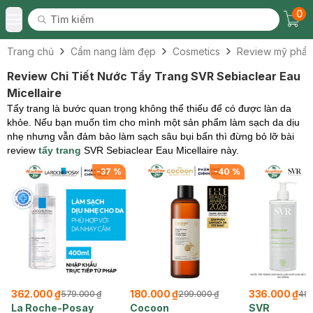
0
Tìm kiếm
Chec
Tìm kiếm
Toggle Menu
Trang chủ
Cẩm nang làm đẹp
Cosmetics
Review mỹ phẩ
Review Chi Tiết Nước Tẩy Trang SVR Sebiaclear Eau
Micellaire
Tẩy trang là bước quan trọng không thể thiếu để có được làn da
khỏe. Nếu bạn muốn tìm cho mình một sản phẩm làm sạch da dịu
nhẹ nhưng vẫn đảm bảo làm sạch sâu bụi bẩn thì đừng bỏ lỡ bài
review
tẩy trang
SVR Sebiaclear Eau Micellaire này.
%
-
37
%
-
40
%
362.000 ₫
180.000 ₫
336.000 ₫
579.000 ₫
299.000 ₫
489
La Roche-Posay
Cocoon
SVR