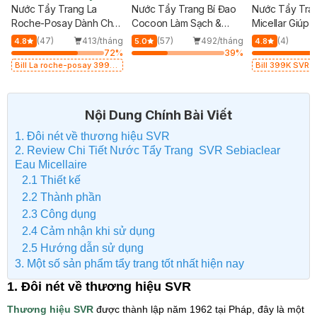
Nước Tẩy Trang La
Nước Tẩy Trang Bí Đao
Nước Tẩy Tra
Roche-Posay Dành Cho
Cocoon Làm Sạch &
Micellar Giúp 
Da Nhạy Cảm 400ml
Giảm Dầu 500ml
Dầu Cho Da 4
g
(47)
413/tháng
(57)
492/tháng
(4)
4.8
5.0
4.8
%
72
%
39
%
Bill La roche-posay 399K
Bill 399K SVR 
Tặng Gel rửa mặt da dầu
Rửa Mặt SVR C
nhạy cảm 50ml (SL có hạn)
55ml trị giá 165
hạn)
Nội Dung Chính Bài Viết
1. Đôi nét về thương hiệu SVR
2. Review Chi Tiết Nước Tẩy Trang SVR Sebiaclear
Eau Micellaire
2.1 Thiết kế
2.2 Thành phần
2.3 Công dụng
2.4 Cảm nhận khi sử dụng
2.5 Hướng dẫn sử dụng
3. Một số sản phẩm tẩy trang tốt nhất hiện nay
1. Đôi nét về thương hiệu SVR
Thương hiệu SVR
được thành lập năm 1962 tại Pháp, đây là một