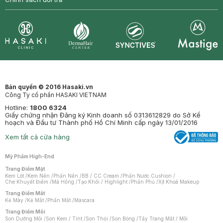
Synctives
Clinic
Dermahair
Mastige
Bản quyền © 2016 Hasaki.vn
Công Ty cổ phần HASAKI VIETNAM
Hotline:
1800 6324
Giấy chứng nhận Đăng ký Kinh doanh số 0313612829 do Sở Kế
hoạch và Đầu tư Thành phố Hồ Chí Minh cấp ngày 13/01/2016
Xem tất cả cửa hàng
Mỹ Phẩm High-End
Trang Điểm Mặt
Kem Lót
/
Kem Nền
/
Phấn Nền
/
BB / CC Cream
/
Phấn Nước Cushion
/
Che Khuyết Điểm
/
Má Hồng
/
Tạo Khối / Highlight
/
Phấn Phủ
/
Xịt Khoá Makeup
Trang Điểm Mắt
Kẻ Mày
/
Kẻ Mắt
/
Phấn Mắt
/
Mascara
Trang Điểm Môi
Son Dưỡng Môi
/
Son Kem / Tint
/
Son Thỏi
/
Son Bóng
/
Tẩy Trang Mắt / Môi