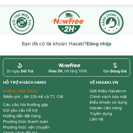
Bạn đã có tài khoản Hasaki?
Đăng nhập
return
nowfree
price
HỖ TRỢ KHÁCH HÀNG
VỀ HASAKI.VN
Hotline:
1800 6324
Giới thiệu Hasaki.vn
(Miễn phí , 08-22h kể cả T7, CN)
Chính sách bảo mật
Điều khoản sử dụng
Các câu hỏi thường gặp
Hasaki cẩm nang
Gửi yêu cầu hỗ trợ
Tuyển dụng
Hướng dẫn đặt hàng
Liên hệ
Phương thức thanh toán
Phương thức vận chuyển
Chính sách đổi trả