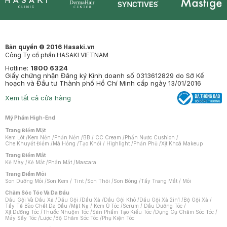
Synctives
Clinic
Dermahair
Mastige
Bản quyền © 2016 Hasaki.vn
Công Ty cổ phần HASAKI VIETNAM
Hotline:
1800 6324
Giấy chứng nhận Đăng ký Kinh doanh số 0313612829 do Sở Kế
hoạch và Đầu tư Thành phố Hồ Chí Minh cấp ngày 13/01/2016
Xem tất cả cửa hàng
Mỹ Phẩm High-End
Trang Điểm Mặt
Kem Lót
/
Kem Nền
/
Phấn Nền
/
BB / CC Cream
/
Phấn Nước Cushion
/
Che Khuyết Điểm
/
Má Hồng
/
Tạo Khối / Highlight
/
Phấn Phủ
/
Xịt Khoá Makeup
Trang Điểm Mắt
Kẻ Mày
/
Kẻ Mắt
/
Phấn Mắt
/
Mascara
Trang Điểm Môi
Son Dưỡng Môi
/
Son Kem / Tint
/
Son Thỏi
/
Son Bóng
/
Tẩy Trang Mắt / Môi
Chăm Sóc Tóc Và Da Đầu
Dầu Gội Và Dầu Xả
/
Dầu Gội
/
Dầu Xả
/
Dầu Gội Khô
/
Dầu Gội Xả 2in1
/
Bộ Gội Xả
/
Tẩy Tế Bào Chết Da Đầu
/
Mặt Nạ / Kem Ủ Tóc
/
Serum / Dầu Dưỡng Tóc
/
Xịt Dưỡng Tóc
/
Thuốc Nhuộm Tóc
/
Sản Phẩm Tạo Kiểu Tóc
/
Dụng Cụ Chăm Sóc Tóc
/
Máy Sấy Tóc
/
Lược
/
Bộ Chăm Sóc Tóc
/
Phụ Kiện Tóc