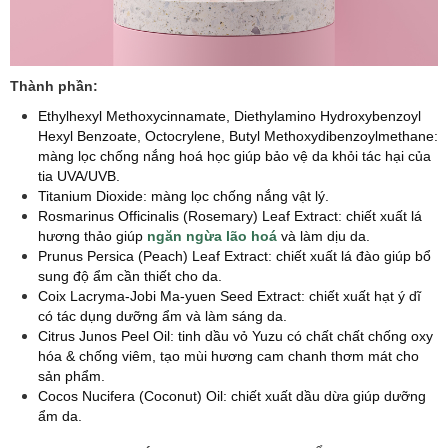
Thành phần:
Ethylhexyl Methoxycinnamate, Diethylamino Hydroxybenzoyl
Hexyl Benzoate, Octocrylene, Butyl Methoxydibenzoylmethane:
màng lọc chống nắng hoá học giúp bảo vệ da khỏi tác hại của
tia UVA/UVB.
Titanium Dioxide: màng lọc chống nắng vật lý.
Rosmarinus Officinalis (Rosemary) Leaf Extract: chiết xuất lá
hương thảo giúp
ngăn ngừa lão hoá
và làm dịu da.
Prunus Persica (Peach) Leaf Extract: chiết xuất lá đào giúp bổ
sung độ ẩm cần thiết cho da.
Coix Lacryma-Jobi Ma-yuen Seed Extract: chiết xuất hạt ý dĩ
có tác dụng dưỡng ẩm và làm sáng da.
Citrus Junos Peel Oil: tinh dầu vỏ Yuzu có chất chất chống oxy
hóa & chống viêm, tạo mùi hương cam chanh thơm mát cho
sản phẩm.
Cocos Nucifera (Coconut) Oil: chiết xuất dầu dừa giúp dưỡng
ẩm da.