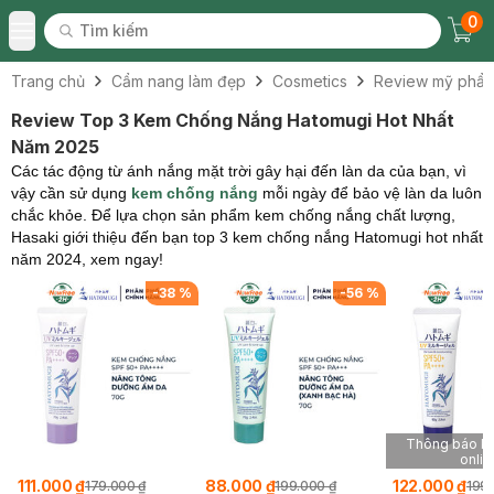
0
Tìm kiếm
Chec
Tìm kiếm
Toggle Menu
Trang chủ
Cẩm nang làm đẹp
Cosmetics
Review mỹ phẩ
Review Top 3 Kem Chống Nắng Hatomugi Hot Nhất
Năm 2025
Các tác động từ ánh nắng mặt trời gây hại đến làn da của bạn, vì
vậy cần sử dụng
kem chống nắng
mỗi ngày để bảo vệ làn da luôn
chắc khỏe. Để lựa chọn sản phẩm kem chống nắng chất lượng,
Hasaki giới thiệu đến bạn top 3 kem chống nắng Hatomugi hot nhất
năm 2024, xem ngay!
-
38
%
-
56
%
Thông báo kh
onlin
111.000 ₫
88.000 ₫
122.000 ₫
179.000 ₫
199.000 ₫
199.