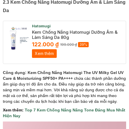
2.3 Kem Chống Nắng Hatomugi Dưỡng Ẩm & Làm Sáng
Da
Hatomugi
Kem Chống Nắng Hatomugi Dưỡng Ẩm &
Làm Sáng Da 80g
122.000 ₫
199.000 ₫
39%
Xem thêm
Công dụng:
Kem Chống Nắng Hatomugi The UV Milky Gel UV
Care & Moisturizing SPF50+ PA++++
chứa các thành phần dưỡng
ẩm giúp duy trì độ ẩm cho da. Điều này giúp da trở nên căng bóng,
sáng mịn và mềm mại hơn. Với khả năng sử dụng được cho cả da
mặt và cơ thể, sản phẩm rất tiện lợi và phù hợp khi mang theo
trong các chuyến du lịch hoặc khi bạn cần bảo vệ da mỗi ngày.
Xem thêm:
T
op 7 Kem Chống Nắng Nâng Tone Đáng Mua Nhất
Hiện Nay