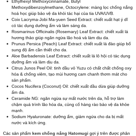
Ethylhexyl Methoxycinnamate, Butyl
Methoxydibenzoylmethane, Octocrylene: màng lọc chống nắng
hoá học giúp bảo vệ da khỏi tác hại của tia UVA/UVB.
Coix Lacryma-Jobi Ma-yuen Seed Extract: chiết xuất hạt ý dĩ
có tác dụng dưỡng ẩm và làm sáng da.
Rosmarinus Officinalis (Rosemary) Leaf Extract: chiết xuất lá
hương thảo giúp ngăn ngừa lão hoá và làm dịu da.
Prunus Persica (Peach) Leaf Extract: chiết xuất lá đào giúp bổ
sung độ ẩm cần thiết cho da.
Aloe Barbadensis Leaf Extract: chiết xuất lá lô hội có tác dụng
dưỡng ẩm và làm dịu da.
Citrus Junos Peel Oil: tinh dầu vỏ Yuzu có chất chất chống oxy
hóa & chống viêm, tạo mùi hương cam chanh thơm mát cho
sản phẩm.
Cocos Nucifera (Coconut) Oil: chiết xuất dầu dừa giúp dưỡng
ẩm da.
Ceramide NG: ngăn ngừa sự mất nước trên da, hỗ trợ làm
chậm quá trình lão hóa da, củng cố hàng rào bảo vệ da khỏe
mạnh.
Sodium Hyaluronate: dưỡng ẩm, giảm ngứa cho da bị mất
nước và kích ứng.
Các sản phẩm
kem chống nắng Hatomugi
gợi ý trên được phân