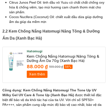
Citrus Junos Peel Oil: tinh dầu vỏ Yuzu có chất chất chống oxy
hóa & chống viêm, tạo mùi hương cam chanh thơm mát cho
sản phẩm.
Cocos Nucifera (Coconut) Oil: chiết xuất dầu dừa giúp dưỡng
ẩm da giúp da mềm mịn
2.2 Kem Chống Nắng Hatomugi Nâng Tông & Dưỡng
Ẩm Da (Xanh Bạc Hà)
Hatomugi
Kem Chống Nắng Hatomugi Nâng Tông &
Dưỡng Ẩm Da 70g (Xanh Bạc Hà)
88.000 ₫
199.000 ₫
56%
Xem thêm
Công dụng:
Kem Chống Nắng Hatomugi The Tone Up UV
Milky Gel UV Care & Tone Up (Xanh Bạc Hà)
được thiết kế đặc
biệt để bảo vệ da khỏi tác hại của tia UV. Với chỉ số SPF50+
PA++++, sản phẩm cung cấp mức độ bảo vệ cao nhất, bảo vệ da