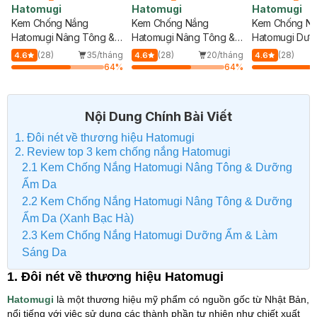
Hatomugi
Hatomugi
Hatomugi
Kem Chống Nắng
Kem Chống Nắng
Kem Chống N
Hatomugi Nâng Tông &
Hatomugi Nâng Tông &
Hatomugi Dưỡ
Dưỡng Ẩm Da 70g
Dưỡng Ẩm Da 70g (Xanh
Làm Sáng Da 
(28)
35/tháng
(28)
20/tháng
(28)
4.6
4.6
4.6
Bạc Hà)
64
%
64
%
Nội Dung Chính Bài Viết
1. Đôi nét về thương hiệu Hatomugi
2. Review top 3 kem chống nắng Hatomugi
2.1 Kem Chống Nắng Hatomugi Nâng Tông & Dưỡng
Ẩm Da
2.2 Kem Chống Nắng Hatomugi Nâng Tông & Dưỡng
Ẩm Da (Xanh Bạc Hà)
2.3 Kem Chống Nắng Hatomugi Dưỡng Ẩm & Làm
Sáng Da
1. Đôi nét về thương hiệu Hatomugi
Hatomugi
là một thương hiệu mỹ phẩm có nguồn gốc từ Nhật Bản,
nổi tiếng với việc sử dụng các thành phần tự nhiên như chiết xuất