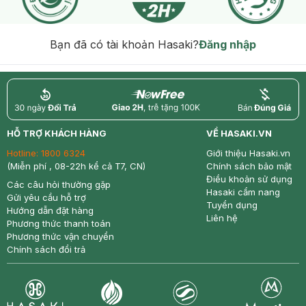
Bạn đã có tài khoản Hasaki?
Đăng nhập
return
nowfree
price
HỖ TRỢ KHÁCH HÀNG
VỀ HASAKI.VN
Hotline:
1800 6324
Giới thiệu Hasaki.vn
(Miễn phí , 08-22h kể cả T7, CN)
Chính sách bảo mật
Điều khoản sử dụng
Các câu hỏi thường gặp
Hasaki cẩm nang
Gửi yêu cầu hỗ trợ
Tuyển dụng
Hướng dẫn đặt hàng
Liên hệ
Phương thức thanh toán
Phương thức vận chuyển
Chính sách đổi trả