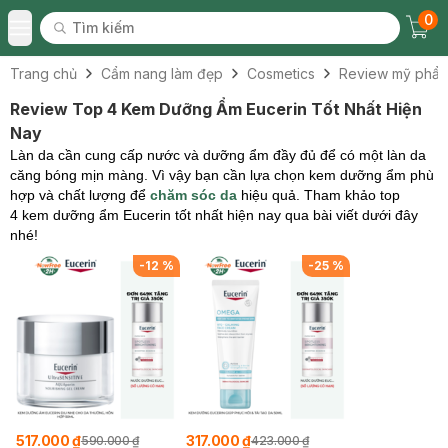
0
Tìm kiếm
Chec
Tìm kiếm
Toggle Menu
Trang chủ
Cẩm nang làm đẹp
Cosmetics
Review mỹ phẩ
Review Top 4 Kem Dưỡng Ẩm Eucerin Tốt Nhất Hiện
Nay
Làn da cần cung cấp nước và dưỡng ẩm đầy đủ để có một làn da
căng bóng mịn màng. Vì vậy bạn cần lựa chọn kem dưỡng ẩm phù
hợp và chất lượng để
chăm sóc da
hiệu quả. Tham khảo top
4 kem dưỡng ẩm Eucerin tốt nhất hiện nay qua bài viết dưới đây
nhé!
-
12
%
-
25
%
517.000 ₫
317.000 ₫
590.000 ₫
423.000 ₫