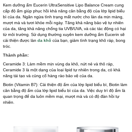
Kem dưỡng ẩm Eucerin UltraSensitive Lipo Balance Cream cung
cấp độ ẩm giúp phục hồi khả năng cân bằng độ của lớp lipid biểu
bì của da. Ngăn ngừa tình trạng mất nước cho làn da mịn màng,
mượt mà và tươi khỏe mỗi ngày. Tăng khả năng bảo vệ tự nhiên
của da, tăng khả năng chống tia UVB/UVA, và các tác động có hại
từ môi trường. Sử dụng thường xuyên kem dưỡng ẩm Eucerin sẽ
cải thiện được làn
da khô
của bạn, giảm tình trạng khô ráp, bong
tróc.
Thành phần:
Ceramide 3: Làm mềm mịn vùng da khô, nứt nẻ và thô ráp,
Ceramide 3 là một dạng của loại lipid tự nhiên trong da, có khả
năng tái tạo và củng cố hàng rào bảo vệ của da.
Biotin (Vitamin B7): Cải thiện độ ẩm của lớp lipid biểu bì, Biotin làm
cân bằng độ ẩm của lớp lipid biểu bì của da. Việc duy trì độ ẩm là
quan trọng để da luôn mềm mại, mượt mà và có độ đàn hồi tự
nhiên.