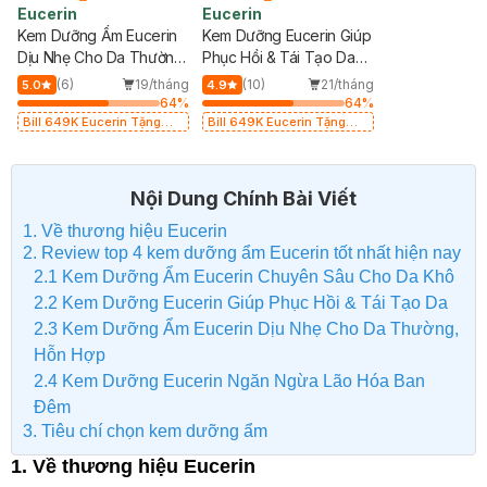
Eucerin
Eucerin
Kem Dưỡng Ẩm Eucerin
Kem Dưỡng Eucerin Giúp
Dịu Nhẹ Cho Da Thường,
Phục Hồi & Tái Tạo Da
Hỗn Hợp 50ml
50ml
(6)
19/tháng
(10)
21/tháng
5.0
4.9
64
%
64
%
Bill 649K Eucerin Tặng
Bill 649K Eucerin Tặng
Nước Dưỡng Sáng Da 30ml
Nước Dưỡng Sáng Da 30ml
trị giá 350K (SL có hạn)
trị giá 350K (SL có hạn)
Nội Dung Chính Bài Viết
1. Về thương hiệu Eucerin
2. Review top 4 kem dưỡng ẩm Eucerin tốt nhất hiện nay
2.1 Kem Dưỡng Ẩm Eucerin Chuyên Sâu Cho Da Khô
2.2 Kem Dưỡng Eucerin Giúp Phục Hồi & Tái Tạo Da
2.3 Kem Dưỡng Ẩm Eucerin Dịu Nhẹ Cho Da Thường,
Hỗn Hợp
2.4 Kem Dưỡng Eucerin Ngăn Ngừa Lão Hóa Ban
Đêm
3. Tiêu chí chọn kem dưỡng ẩm
1. Về thương hiệu Eucerin