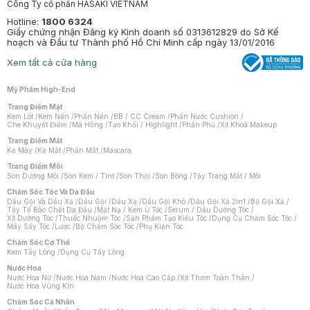
Công Ty cổ phần HASAKI VIETNAM
Hotline:
1800 6324
Giấy chứng nhận Đăng ký Kinh doanh số 0313612829 do Sở Kế
hoạch và Đầu tư Thành phố Hồ Chí Minh cấp ngày 13/01/2016
Xem tất cả cửa hàng
Mỹ Phẩm High-End
Trang Điểm Mặt
Kem Lót
/
Kem Nền
/
Phấn Nền
/
BB / CC Cream
/
Phấn Nước Cushion
/
Che Khuyết Điểm
/
Má Hồng
/
Tạo Khối / Highlight
/
Phấn Phủ
/
Xịt Khoá Makeup
Trang Điểm Mắt
Kẻ Mày
/
Kẻ Mắt
/
Phấn Mắt
/
Mascara
Trang Điểm Môi
Son Dưỡng Môi
/
Son Kem / Tint
/
Son Thỏi
/
Son Bóng
/
Tẩy Trang Mắt / Môi
Chăm Sóc Tóc Và Da Đầu
Dầu Gội Và Dầu Xả
/
Dầu Gội
/
Dầu Xả
/
Dầu Gội Khô
/
Dầu Gội Xả 2in1
/
Bộ Gội Xả
/
Tẩy Tế Bào Chết Da Đầu
/
Mặt Nạ / Kem Ủ Tóc
/
Serum / Dầu Dưỡng Tóc
/
Xịt Dưỡng Tóc
/
Thuốc Nhuộm Tóc
/
Sản Phẩm Tạo Kiểu Tóc
/
Dụng Cụ Chăm Sóc Tóc
/
Máy Sấy Tóc
/
Lược
/
Bộ Chăm Sóc Tóc
/
Phụ Kiện Tóc
Chăm Sóc Cơ Thể
Kem Tẩy Lông
/
Dụng Cụ Tẩy Lông
Nước Hoa
Nước Hoa Nữ
/
Nước Hoa Nam
/
Nước Hoa Cao Cấp
/
Xịt Thơm Toàn Thân
/
Nước Hoa Vùng Kín
Chăm Sóc Cá Nhân