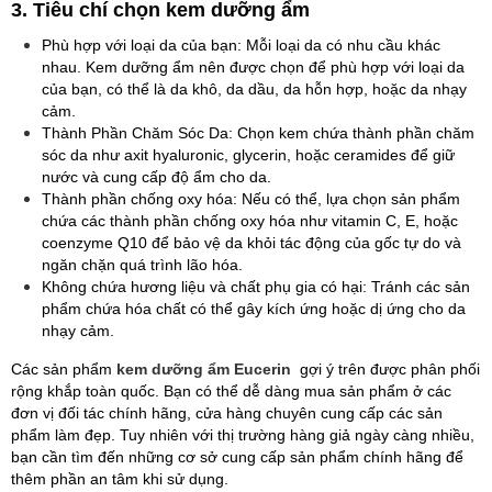
3. Tiêu chí chọn kem dưỡng ẩm
Phù hợp với loại da của bạn: Mỗi loại da có nhu cầu khác
nhau. Kem dưỡng ẩm nên được chọn để phù hợp với loại da
của bạn, có thể là da khô, da dầu, da hỗn hợp, hoặc da nhạy
cảm.
Thành Phần Chăm Sóc Da: Chọn kem chứa thành phần chăm
sóc da như axit hyaluronic, glycerin, hoặc ceramides để giữ
nước và cung cấp độ ẩm cho da.
Thành phần chống oxy hóa: Nếu có thể, lựa chọn sản phẩm
chứa các thành phần chống oxy hóa như vitamin C, E, hoặc
coenzyme Q10 để bảo vệ da khỏi tác động của gốc tự do và
ngăn chặn quá trình lão hóa.
Không chứa hương liệu và chất phụ gia có hại: Tránh các sản
phẩm chứa hóa chất có thể gây kích ứng hoặc dị ứng cho da
nhạy cảm.
Các sản phẩm
kem dưỡng ẩm Eucerin
gợi ý trên được phân phối
rộng khắp toàn quốc. Bạn có thể dễ dàng mua sản phẩm ở các
đơn vị đối tác chính hãng, cửa hàng chuyên cung cấp các sản
phẩm làm đẹp. Tuy nhiên với thị trường hàng giả ngày càng nhiều,
bạn cần tìm đến những cơ sở cung cấp sản phẩm chính hãng để
thêm phần an tâm khi sử dụng.