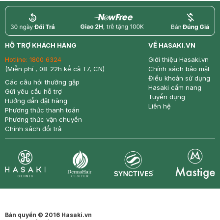
return
nowfree
price
HỖ TRỢ KHÁCH HÀNG
VỀ HASAKI.VN
Hotline:
1800 6324
Giới thiệu Hasaki.vn
(Miễn phí , 08-22h kể cả T7, CN)
Chính sách bảo mật
Điều khoản sử dụng
Các câu hỏi thường gặp
Hasaki cẩm nang
Gửi yêu cầu hỗ trợ
Tuyển dụng
Hướng dẫn đặt hàng
Liên hệ
Phương thức thanh toán
Phương thức vận chuyển
Chính sách đổi trả
Synctives
Clinic
Dermahair
Mastige
Bản quyền © 2016 Hasaki.vn