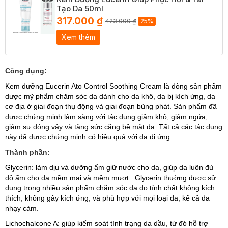
Tạo Da 50ml
317.000 ₫
423.000 ₫
25%
Xem thêm
Công dụng:
Kem dưỡng Eucerin Ato Control Soothing Cream là dòng sản phẩm
dược mỹ phẩm chăm sóc da dành cho da khô, da bị kích ứng, da
cơ địa ở giai đoạn thụ động và giai đoạn bùng phát. Sản phẩm đã
được chứng minh lâm sàng với tác dụng giảm khô, giảm ngứa,
giảm sự đóng vảy và tăng sức căng bề mặt da .Tất cả các tác dụng
này đã được chứng minh có hiệu quả với da dị ứng.
Thành phần:
Glycerin: làm dịu và dưỡng ẩm giữ nước cho da, giúp da luôn đủ
độ ẩm cho da mềm mại và mềm mượt. Glycerin thường được sử
dụng trong nhiều sản phẩm chăm sóc da do tính chất không kích
thích, không gây kích ứng, và phù hợp với mọi loại da, kể cả da
nhạy cảm.
Lichochalcone A: giúp kiểm soát tình trạng da dầu, từ đó hỗ trợ