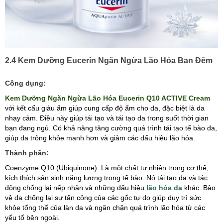
2.4 Kem Dưỡng Eucerin Ngăn Ngừa Lão Hóa Ban Đêm
Công dụng:
Kem Dưỡng Ngăn Ngừa Lão Hóa Eucerin Q10 ACTIVE Cream
với kết cấu giàu ẩm giúp cung cấp độ ẩm cho da, đặc biệt là da
nhạy cảm. Điều này giúp tái tạo và tái tạo da trong suốt thời gian
bạn đang ngủ. Có khả năng tăng cường quá trình tái tạo tế bào da,
giúp da trông khỏe mạnh hơn và giảm các dấu hiệu lão hóa.
Thành phần:
Coenzyme Q10 (Ubiquinone): Là một chất tự nhiên trong cơ thể,
kích thích sản sinh năng lượng trong tế bào. Nó tái tạo da và tác
động chống lại nếp nhăn và những dấu hiệu
lão hóa da
khác. Bảo
vệ da chống lại sự tấn công của các gốc tự do giúp duy trì sức
khỏe tổng thể của làn da và ngăn chặn quá trình lão hóa từ các
yếu tố bên ngoài.