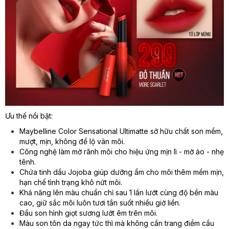
Ưu thế nổi bật:
Maybelline Color Sensational Ultimatte sở hữu chất son mềm,
mượt, mịn, không để lộ vân môi.
Công nghệ làm mờ rãnh môi cho hiệu ứng mịn lì - mờ ảo - nhẹ
tênh.
Chứa tinh dầu Jojoba giúp dưỡng ẩm cho môi thêm mềm mịn,
hạn chế tình trạng khô nứt môi.
Khả năng lên màu chuẩn chỉ sau 1 lần lướt cùng độ bền màu
cao, giữ sắc môi luôn tươi tắn suốt nhiều giờ liền.
Đầu son hình giọt sương lướt êm trên môi.
Màu son tôn da ngay tức thì mà không cần trang điểm cầu