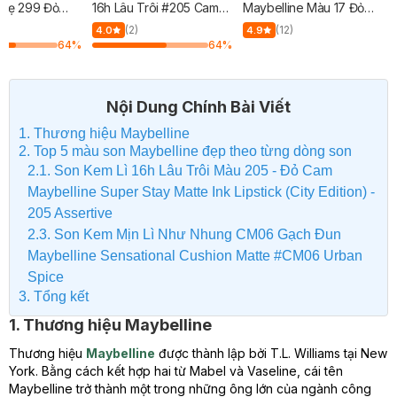
Nhẹ 299 Đỏ
16h Lâu Trôi #205 Cam
Maybelline Màu 17 Đỏ
g
Đào 5ml
Gạch 7ml
(2)
(12)
4.0
4.9
64
%
64
%
Nội Dung Chính Bài Viết
1. Thương hiệu Maybelline
2. Top 5 màu son Maybelline đẹp theo từng dòng son
2.1. Son Kem Lì 16h Lâu Trôi Màu 205 - Đỏ Cam
Maybelline Super Stay Matte Ink Lipstick (City Edition) -
205 Assertive
2.3. Son Kem Mịn Lì Như Nhung CM06 Gạch Đun
Maybelline Sensational Cushion Matte #CM06 Urban
Spice
3. Tổng kết
1. Thương hiệu Maybelline
Thương hiệu
Maybelline
được thành lập bởi T.L. Williams tại New
York. Bằng cách kết hợp hai từ Mabel và Vaseline, cái tên
Maybelline trở thành một trong những ông lớn của ngành công