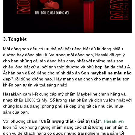
3. Tổng kết
Mỗi dòng son đều có ưu thế nổi bật riêng biệt dù là dòng nhiều
dưỡng hay dòng siêu lì. Và trong mỗi dòng son, Hasaki đã gợi ý
cho bạn những cái tên đang bán chạy nhất với những màu son
chiều lòng bất cứ ai bởi tính thời thượng và phù hợp làn da châu Á.
Ắt hẳn bạn đã có riêng cho mình đáp án
Son maybelline màu nào
đẹp?
rồi đúng không nào. Hãy mạnh dạn chọn cho mình màu son
khiến bạn tự tin và toả sáng nhất!
Hasaki.vn cam kết cung cấp mỹ phẩm Maybelline chính hãng và
nhập khẩu 100% từ Mỹ. Số lượng sản phẩm và dịch vụ lớn nhất với
chủng loại đa dạng, phong phú sẽ đáp ứng tất cả nhu cầu mua
sắm của bạn.
Với phương châm
"Chất lượng thật - Giá trị thật”
,
Hasaki.vn
luôn nỗ lực không ngừng nhằm nâng cao chất lượng sản phẩm &
dịch vụ để khách hàng có được những trải nghiệm mua sắm tốt