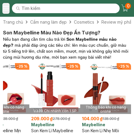
0
Tìm kiếm
Chec
Tìm kiếm
Toggle Menu
Trang chủ
Cẩm nang làm đẹp
Cosmetics
Review mỹ phẩ
Son Maybelline Màu Nào Đẹp Ấn Tượng?
Nếu bạn đang cần tìm câu trả lời
Son Maybelline màu nào
đẹp?
mà phải đáp ứng các tiêu chí: lên màu cực chuẩn, giữ màu
từ 5 tiếng trở lên, chất son mềm, mượt, mịn và không gây khô môi
cùng mùi hương dịu nhẹ, mời bạn xem ngay bài viết nhé!
-
25
%
-
25
%
-
25
%
o khi có hàng
Thông báo khi có hàng
1/339 Chi nhánh còn 1 SP
online
online
₫
209.000 ₫
104.000 ₫
238.000 ₫
278.000 ₫
138.000 ₫
ne
Maybelline
Maybelline
belline Mịn
Son Kem Lì Maybelline
Son Kem Lì Nhẹ Môi