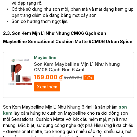
và đẹp rạng rỡ.
Có thể sử dụng như son môi, phấn má và mắt dạng kem giúp
bạn trang điểm dễ dàng bằng một cây son.
Son có hương thơm ngọt lịm.
2.3. Son Kem Mịn Lì Như Nhung CM06 Gạch Đun
Maybelline Sensational Cushion Matte #CM06 Urban Spice
Maybelline
Son Kem Maybelline Mịn Lì Như Nhung
CM06 Gạch Đun 6.4ml
189.000 ₫
228.000 ₫
17%
Xem thêm
Son Kem Maybelline Mịn Lì Như Nhung 6.4ml là sản phẩm
son
kem
lấy cảm hứng từ cushion Maybelline cho ra đời dòng son
môi Sensational Cushion Matte với kết cấu mềm mại, mịn lì như
nhung. Đặc biệt, sử dụng công nghệ đột phá Hiệu ứng lì đa chiều
- dimensional matte, tạo không gian nhiều sắc độ, chiều sâu, hút