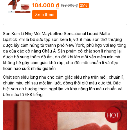
104.000 ₫
138.000 ₫
25%
Xem thêm
Son Kem Lì Nhẹ Môi Maybelline Sensational Liquid Matte
Lipstick 7ml là bộ sưu tập son kem lì, với 8 màu son thời thượng
được lấy cảm hứng từ thành phố New York, phù hợp với mọi tông
da của các cô nàng Châu Á. Sản phẩm có chất son lì nhưng lại
được bổ sung thêm độ ẩm, do đó khi lên môi vẫn mềm mịn mà
không hề gây cảm giác khô ráp, cho đôi môi chuẩn lì và đẹp
hoàn hảo suốt nhiều giờ liền.
Chất son siêu lỏng nhẹ cho cảm giác siêu nhẹ trên môi, chuẩn lì,
chuẩn màu chỉ sau một lần lướt, đồng thời giữ màu cực tốt. Đặc
biệt son có hương thơm ngọt lịm và khả năng lên màu chuẩn và
bền màu từ 6-8 tiếng.