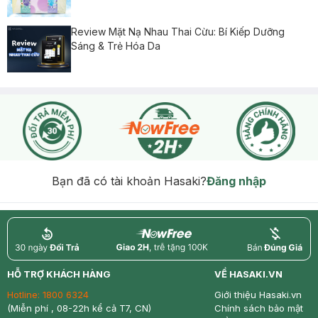
Review Mặt Nạ Nhau Thai Cừu: Bí Kiếp Dưỡng
Sáng & Trẻ Hóa Da
Bạn đã có tài khoản Hasaki?
Đăng nhập
return
nowfree
price
HỖ TRỢ KHÁCH HÀNG
VỀ HASAKI.VN
Hotline:
1800 6324
Giới thiệu Hasaki.vn
(Miễn phí , 08-22h kể cả T7, CN)
Chính sách bảo mật