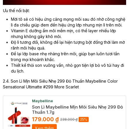
Ưu thế nổi bật:
Mới tô sẽ có hiệu ứng căng mọng môi sau đó nhờ công nghệ
lì đa chiều giúp đem đến hiệu ứng lớp nhung mịn lì trên môi.
Vitamin E dưỡng ẩm môi mềm mịn, có thể layer nhiều lớp
nhưng không gây khô môi.
Độ lì tương đối, không để lại hiện tượng bột đồng thời làm mờ
rãnh môi hiệu quả.
Để lại lớp base nhẹ nhàng trên môi, giúp bạn luôn tươi tắn
trong mọi khoảnh khắc.
Thiết kế thỏi son vuông vắn, nhỏ gọn tiện lợi bỏ vô túi hay đi
du lịch.
2.4. Son Lì Mịn Môi Siêu Nhẹ 299 Đỏ Thuần Maybelline Color
Sensational Ultimatte #299 More Scarlet
Maybelline
Son Lì Maybelline Mịn Môi Siêu Nhẹ 299 Đỏ
Thuần 1.7g
179.000 ₫
238.000 ₫
25%
Xem thêm