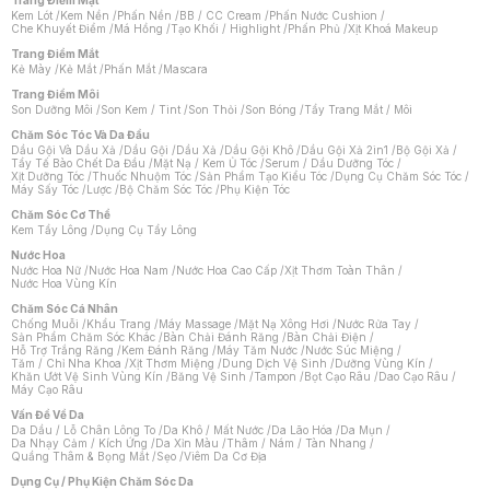
Kem Lót
/
Kem Nền
/
Phấn Nền
/
BB / CC Cream
/
Phấn Nước Cushion
/
Che Khuyết Điểm
/
Má Hồng
/
Tạo Khối / Highlight
/
Phấn Phủ
/
Xịt Khoá Makeup
Trang Điểm Mắt
Kẻ Mày
/
Kẻ Mắt
/
Phấn Mắt
/
Mascara
Trang Điểm Môi
Son Dưỡng Môi
/
Son Kem / Tint
/
Son Thỏi
/
Son Bóng
/
Tẩy Trang Mắt / Môi
Chăm Sóc Tóc Và Da Đầu
Dầu Gội Và Dầu Xả
/
Dầu Gội
/
Dầu Xả
/
Dầu Gội Khô
/
Dầu Gội Xả 2in1
/
Bộ Gội Xả
/
Tẩy Tế Bào Chết Da Đầu
/
Mặt Nạ / Kem Ủ Tóc
/
Serum / Dầu Dưỡng Tóc
/
Xịt Dưỡng Tóc
/
Thuốc Nhuộm Tóc
/
Sản Phẩm Tạo Kiểu Tóc
/
Dụng Cụ Chăm Sóc Tóc
/
Máy Sấy Tóc
/
Lược
/
Bộ Chăm Sóc Tóc
/
Phụ Kiện Tóc
Chăm Sóc Cơ Thể
Kem Tẩy Lông
/
Dụng Cụ Tẩy Lông
Nước Hoa
Nước Hoa Nữ
/
Nước Hoa Nam
/
Nước Hoa Cao Cấp
/
Xịt Thơm Toàn Thân
/
Nước Hoa Vùng Kín
Chăm Sóc Cá Nhân
Chống Muỗi
/
Khẩu Trang
/
Máy Massage
/
Mặt Nạ Xông Hơi
/
Nước Rửa Tay
/
Sản Phẩm Chăm Sóc Khác
/
Bàn Chải Đánh Răng
/
Bàn Chải Điện
/
Hỗ Trợ Trắng Răng
/
Kem Đánh Răng
/
Máy Tăm Nước
/
Nước Súc Miệng
/
Tăm / Chỉ Nha Khoa
/
Xịt Thơm Miệng
/
Dung Dịch Vệ Sinh
/
Dưỡng Vùng Kín
/
Khăn Ướt Vệ Sinh Vùng Kín
/
Băng Vệ Sinh
/
Tampon
/
Bọt Cạo Râu
/
Dao Cạo Râu
/
Máy Cạo Râu
Chat i
Vấn Đề Về Da
Da Dầu / Lỗ Chân Lông To
/
Da Khô / Mất Nước
/
Da Lão Hóa
/
Da Mụn
/
Da Nhạy Cảm / Kích Ứng
/
Da Xỉn Màu
/
Thâm / Nám / Tàn Nhang
/
Quầng Thâm & Bọng Mắt
/
Sẹo
/
Viêm Da Cơ Địa
Dụng Cụ / Phụ Kiện Chăm Sóc Da