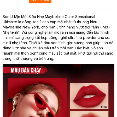
Son Lì Mịn Môi Siêu Nhẹ Maybelline Color Sensational
Ultimatte là dòng son lì cao cấp mới nhất từ thương hiệu
Maybelline New York, cho bạn 3 tính năng vượt trội "Mịn - Mờ -
Nhẹ tênh". Với công nghệ làm mờ rãnh môi mang đến lớp finish
mịn mờ sang trọng kết hợp công nghệ ultrafine powder cho son
mịn lì nhẹ tênh. Thiết kế đầu son hình giọt sương nhỏ giúp son dễ
dàng lướt nhẹ và chuẩn màu trên môi bạn. Đặc biệt, vỏ son
“mảnh mai thon gọn” cùng màu sắc bắt mắt, khơi gợi hơi thở sang
trọng, thời thượng và trẻ trung.