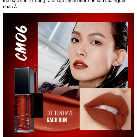
trọn sắc son rồi bung ra ôm ấp lấy bờ môi xinh xắn của người
châu Á.