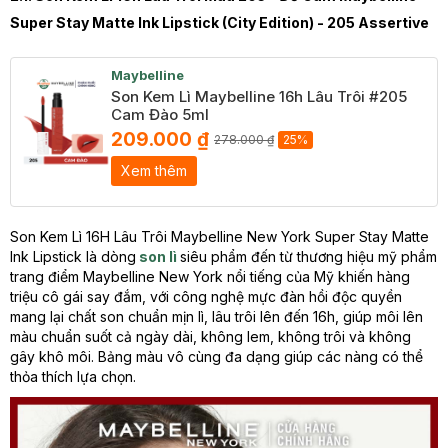
Super Stay Matte Ink Lipstick (City Edition) - 205 Assertive
Maybelline
Son Kem Lì Maybelline 16h Lâu Trôi #205
Cam Đào 5ml
209.000 ₫
278.000 ₫
25%
Xem thêm
Son Kem Lì 16H Lâu Trôi Maybelline New York Super Stay Matte
Ink Lipstick là dòng
son lì
siêu phẩm đến từ thương hiệu mỹ phẩm
trang điểm Maybelline New York nổi tiếng của Mỹ khiến hàng
triệu cô gái say đắm, với công nghệ mực đàn hồi độc quyền
mang lại chất son chuẩn mịn lì, lâu trôi lên đến 16h, giúp môi lên
màu chuẩn suốt cả ngày dài, không lem, không trôi và không
gây khô môi. Bảng màu vô cùng đa dạng giúp các nàng có thể
thỏa thích lựa chọn.