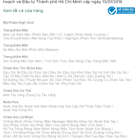
hoạch và Đầu tư Thành phố Hồ Chí Minh cấp ngày 13/01/2016
Xem tất cả cửa hàng
Mỹ Phẩm High-End
Trang Điểm Mặt
Kem Lót
/
Kem Nền
/
Phấn Nền
/
BB / CC Cream
/
Phấn Nước Cushion
/
Che Khuyết Điểm
/
Má Hồng
/
Tạo Khối / Highlight
/
Phấn Phủ
/
Xịt Khoá Makeup
Trang Điểm Mắt
Kẻ Mày
/
Kẻ Mắt
/
Phấn Mắt
/
Mascara
Trang Điểm Môi
Son Dưỡng Môi
/
Son Kem / Tint
/
Son Thỏi
/
Son Bóng
/
Tẩy Trang Mắt / Môi
Chăm Sóc Tóc Và Da Đầu
Dầu Gội Và Dầu Xả
/
Dầu Gội
/
Dầu Xả
/
Dầu Gội Khô
/
Dầu Gội Xả 2in1
/
Bộ Gội Xả
/
Tẩy Tế Bào Chết Da Đầu
/
Mặt Nạ / Kem Ủ Tóc
/
Serum / Dầu Dưỡng Tóc
/
Xịt Dưỡng Tóc
/
Thuốc Nhuộm Tóc
/
Sản Phẩm Tạo Kiểu Tóc
/
Dụng Cụ Chăm Sóc Tóc
/
Máy Sấy Tóc
/
Lược
/
Bộ Chăm Sóc Tóc
/
Phụ Kiện Tóc
Chăm Sóc Cơ Thể
Kem Tẩy Lông
/
Dụng Cụ Tẩy Lông
Nước Hoa
Nước Hoa Nữ
/
Nước Hoa Nam
/
Nước Hoa Cao Cấp
/
Xịt Thơm Toàn Thân
/
Nước Hoa Vùng Kín
Chăm Sóc Cá Nhân
Chống Muỗi
/
Khẩu Trang
/
Máy Massage
/
Mặt Nạ Xông Hơi
/
Nước Rửa Tay
/
Sản Phẩm Chăm Sóc Khác
/
Bàn Chải Đánh Răng
/
Bàn Chải Điện
/
Hỗ Trợ Trắng Răng
/
Kem Đánh Răng
/
Máy Tăm Nước
/
Nước Súc Miệng
/
Tăm / Chỉ Nha Khoa
/
Xịt Thơm Miệng
/
Dung Dịch Vệ Sinh
/
Dưỡng Vùng Kín
/
Khăn Ướt Vệ Sinh Vùng Kín
/
Băng Vệ Sinh
/
Tampon
/
Bọt Cạo Râu
/
Dao Cạo Râu
/