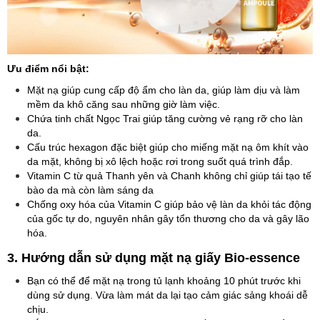
Ưu điểm nổi bật:
Mặt nạ giúp cung cấp độ ẩm cho làn da, giúp làm dịu và làm
mềm da khô căng sau những giờ làm việc.
Chứa tinh chất Ngọc Trai giúp tăng cường vẻ rạng rỡ cho làn
da.
Cấu trúc hexagon đặc biệt giúp cho miếng mặt nạ ôm khít vào
da mặt, không bị xô lệch hoặc rơi trong suốt quá trình đắp.
Vitamin C từ quả Thanh yên và Chanh không chỉ giúp tái tạo tế
bào da mà còn làm sáng da
Chống oxy hóa của Vitamin C giúp bảo vệ làn da khỏi tác động
của gốc tự do, nguyên nhân gây tổn thương cho da và gây lão
hóa.
3. Hướng dẫn sử dụng mặt nạ giấy Bio-essence
Bạn có thể để mặt nạ trong tủ lạnh khoảng 10 phút trước khi
dùng sử dụng. Vừa làm mát da lại tạo cảm giác sảng khoái dễ
chịu.