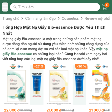
0
Tìm kiếm
Chec
Tìm kiếm
Toggle Menu
Trang chủ
Cẩm nang làm đẹp
Cosmetics
Review mỹ phẩ
Tổng Hợp Mặt Nạ Giấy Bio-essence Được Yêu Thích
Nhất
Mặt nạ giấy Bio-essence là một trong những sản phẩm mặt nạ
được đông đảo người sử dụng yêu thích nhờ những công dụng của
nó đem lại vượt mong đợi so với các loại mặt nạ khác. Vậy
mặt nạ
giấy Bio-essence
có những loại nào? Cùng Hasaki xem ngay bài
viết tổng hợp các loại mặt nạ giấy Bio-essence dưới đây nhé!
%
-
27
%
-
30
%
22.000 ₫
21.000 ₫
21.000 ₫
30.000 ₫
30.000 ₫
40.00