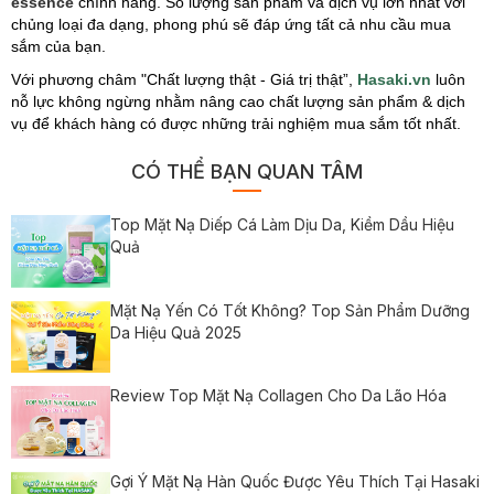
essence
chính hãng. Số lượng sản phẩm và dịch vụ lớn nhất với
chủng loại đa dạng, phong phú sẽ đáp ứng tất cả nhu cầu mua
sắm của bạn.
Với phương châm "Chất lượng thật - Giá trị thật”,
Hasaki.vn
luôn
nỗ lực không ngừng nhằm nâng cao chất lượng sản phẩm & dịch
vụ để khách hàng có được những trải nghiệm mua sắm tốt nhất.
CÓ THỂ BẠN QUAN TÂM
Top Mặt Nạ Diếp Cá Làm Dịu Da, Kiềm Dầu Hiệu
Quả
Mặt Nạ Yến Có Tốt Không? Top Sản Phẩm Dưỡng
Da Hiệu Quả 2025
Review Top Mặt Nạ Collagen Cho Da Lão Hóa
Gợi Ý Mặt Nạ Hàn Quốc Được Yêu Thích Tại Hasaki