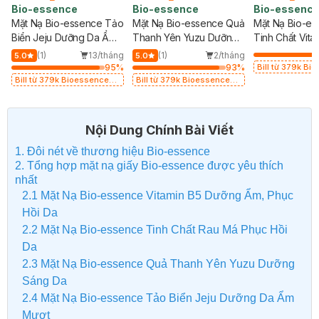
Bio-essence
Bio-essence
Bio-essenc
Mặt Nạ Bio-essence Tảo
Mặt Nạ Bio-essence Quả
Mặt Nạ Bio-e
Biển Jeju Dưỡng Da Ẩm
Thanh Yên Yuzu Dưỡng
Tinh Chất Vita
Mượt 25ml
Sáng Da 25ml
Da 20ml
g
(1)
13/tháng
(1)
2/tháng
5.0
5.0
%
95
%
93
%
Bill từ 379k B
tặng Gel Tẩy Tế Bào Chết
Bill từ 379k Bioessence
Bill từ 379k Bioessence
60g
tặng Gel Tẩy Tế Bào Chết
tặng Gel Tẩy Tế Bào Chết
60g
60g
Nội Dung Chính Bài Viết
1. Đôi nét về thương hiệu Bio-essence
2. Tổng hợp mặt nạ giấy Bio-essence được yêu thích
nhất
2.1 Mặt Nạ Bio-essence Vitamin B5 Dưỡng Ẩm, Phục
Hồi Da
2.2 Mặt Nạ Bio-essence Tinh Chất Rau Má Phục Hồi
Da
2.3 Mặt Nạ Bio-essence Quả Thanh Yên Yuzu Dưỡng
Sáng Da
2.4 Mặt Nạ Bio-essence Tảo Biển Jeju Dưỡng Da Ẩm
Mượt