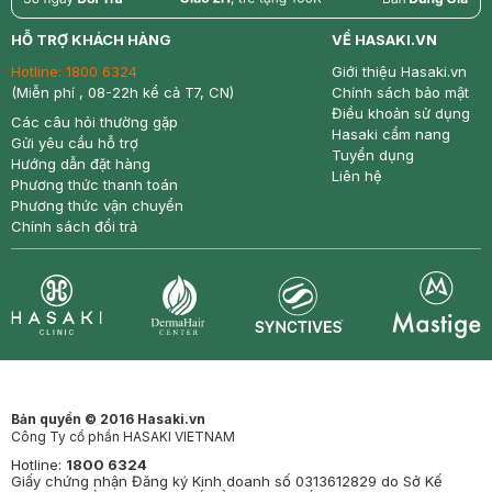
return
nowfree
price
HỖ TRỢ KHÁCH HÀNG
VỀ HASAKI.VN
Hotline:
1800 6324
Giới thiệu Hasaki.vn
(Miễn phí , 08-22h kể cả T7, CN)
Chính sách bảo mật
Điều khoản sử dụng
Các câu hỏi thường gặp
Hasaki cẩm nang
Gửi yêu cầu hỗ trợ
Tuyển dụng
Hướng dẫn đặt hàng
Liên hệ
Phương thức thanh toán
Phương thức vận chuyển
Chính sách đổi trả
Synctives
Clinic
Dermahair
Mastige
Bản quyền © 2016 Hasaki.vn
Công Ty cổ phần HASAKI VIETNAM
Hotline:
1800 6324
Giấy chứng nhận Đăng ký Kinh doanh số 0313612829 do Sở Kế