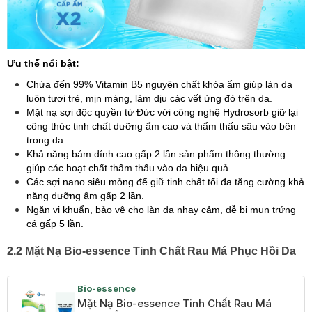
Ưu thế nổi bật:
Chứa đến 99% Vitamin B5 nguyên chất khóa ẩm giúp làn da
luôn tươi trẻ, mịn màng, làm dịu các vết ửng đỏ trên da.
Mặt nạ sợi độc quyền từ Đức với công nghệ Hydrosorb giữ lại
công thức tinh chất dưỡng ẩm cao và thẩm thấu sâu vào bên
trong da.
Khả năng bám dính cao gấp 2 lần sản phẩm thông thường
giúp các hoạt chất thẩm thấu vào da hiệu quả.
Các sợi nano siêu mỏng để giữ tinh chất tối đa tăng cường khả
năng dưỡng ẩm gấp 2 lần.
Ngăn vi khuẩn, bảo vệ cho làn da nhạy cảm, dễ bị mụn trứng
cá gấp 5 lần.
2.2 Mặt Nạ Bio-essence Tinh Chất Rau Má Phục Hồi Da
Bio-essence
Mặt Nạ Bio-essence Tinh Chất Rau Má