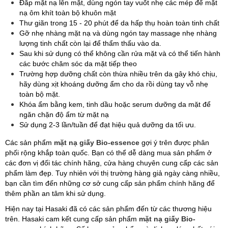
Đắp mặt nạ lên mặt, dùng ngón tay vuốt nhẹ các mép để mặt
nạ ôm khít toàn bộ khuôn mặt
Thư giãn trong 15 - 20 phút để da hấp thụ hoàn toàn tinh chất
Gỡ nhẹ nhàng mặt nạ và dùng ngón tay massage nhẹ nhàng
lượng tinh chất còn lại để thẩm thấu vào da.
Sau khi sử dụng có thể không cần rửa mặt và có thể tiến hành
các bước chăm sóc da mặt tiếp theo
Trường hợp dưỡng chất còn thừa nhiều trên da gây khó chịu,
hãy dùng xịt khoáng dưỡng ẩm cho da rồi dùng tay vỗ nhẹ
toàn bộ mặt.
Khóa ẩm bằng kem, tinh dầu hoặc serum dưỡng da mặt để
ngăn chặn độ ẩm từ mặt nạ
Sử dụng 2-3 lần/tuần để đạt hiệu quả dưỡng da tối ưu.
Các sản phẩm
mặt nạ giấy Bio-essence
gợi ý trên được phân
phối rộng khắp toàn quốc. Bạn có thể dễ dàng mua sản phẩm ở
các đơn vị đối tác chính hãng, cửa hàng chuyên cung cấp các sản
phẩm làm đẹp. Tuy nhiên với thị trường hàng giả ngày càng nhiều,
bạn cần tìm đến những cơ sở cung cấp sản phẩm chính hãng để
thêm phần an tâm khi sử dụng.
Hiện nay tại Hasaki đã có các sản phẩm đến từ các thương hiệu
trên. Hasaki cam kết cung cấp sản phẩm
mặt nạ giấy Bio-