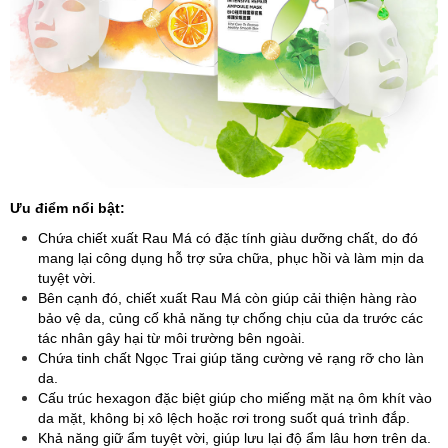
Ưu điểm nổi bật:
Chứa chiết xuất Rau Má có đặc tính giàu dưỡng chất, do đó
mang lại công dụng hỗ trợ sửa chữa, phục hồi và làm mịn da
tuyệt vời.
Bên cạnh đó, chiết xuất Rau Má còn giúp cải thiện hàng rào
bảo vệ da, củng cố khả năng tự chống chịu của da trước các
tác nhân gây hại từ môi trường bên ngoài.
Chứa tinh chất Ngọc Trai giúp tăng cường vẻ rạng rỡ cho làn
da.
Cấu trúc hexagon đặc biệt giúp cho miếng mặt nạ ôm khít vào
da mặt, không bị xô lệch hoặc rơi trong suốt quá trình đắp.
Khả năng giữ ẩm tuyệt vời, giúp lưu lại độ ẩm lâu hơn trên da.