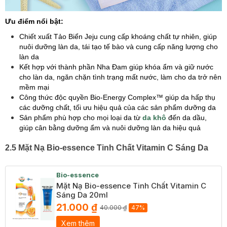
Ưu điểm nổi bật:
Chiết xuất Tảo Biển Jeju cung cấp khoáng chất tự nhiên, giúp
nuôi dưỡng làn da, tái tạo tế bào và cung cấp năng lượng cho
làn da
Kết hợp với thành phần Nha Đam giúp khóa ẩm và giữ nước
cho làn da, ngăn chặn tình trạng mất nước, làm cho da trở nên
mềm mại
Công thức độc quyền Bio-Energy Complex™ giúp da hấp thụ
các dưỡng chất, tối ưu hiệu quả của các sản phẩm dưỡng da
Sản phẩm phù hợp cho mọi loại da từ
da khô
đến da dầu,
giúp cân bằng dưỡng ẩm và nuôi dưỡng làn da hiệu quả
2.5 Mặt Nạ Bio-essence Tinh Chất Vitamin C Sáng Da
Bio-essence
Mặt Nạ Bio-essence Tinh Chất Vitamin C
Sáng Da 20ml
21.000 ₫
40.000 ₫
47%
Xem thêm