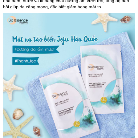
nha đam, nước và khoáng chất dưỡng ẩm vượt trội, tăng độ đàn
hồi giúp da căng mọng, đặc biệt giảm bọng mắt to.