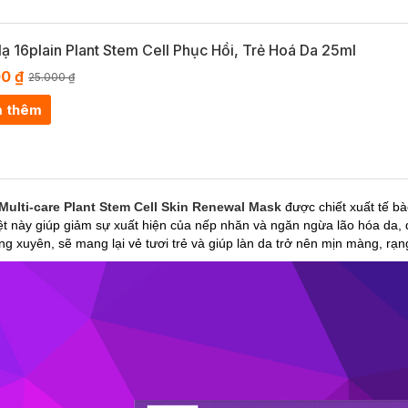
ạ 16plain Plant Stem Cell Phục Hồi, Trẻ Hoá Da 25ml
00 ₫
25.000 ₫
 thêm
 Multi-care Plant Stem Cell Skin Renewal Mask
được chiết xuất tế b
t này giúp giảm sự xuất hiện của nếp nhăn và ngăn ngừa lão hóa da, d
ng xuyên, sẽ mang lại vẻ tươi trẻ và giúp làn da trở nên mịn màng, rạn