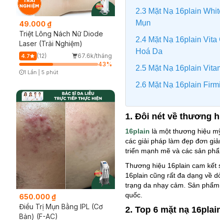
2.3 Mặt Nạ 16plain Wh
Mụn
49.000 ₫
Triệt Lông Nách Nữ Diode
2.4 Mặt Nạ 16plain Vit
Laser (Trải Nghiệm)
Hoá Da
(12)
67.6k/tháng
4.7
43
%
2.5 Mặt Nạ 16plain Vit
1 Lần
|
5 phút
Timer Gray Icon
2.6 Mặt Nạ 16plain Fi
1. Đôi nét về thương h
16plain
là một thương hiệu mỹ
các giải pháp làm đẹp đơn gi
triển mạnh mẽ và các sản phẩ
Thương hiệu 16plain cam kết s
16plain cũng rất đa dạng về d
trạng da nhạy cảm. Sản phẩm đ
quốc.
650.000 ₫
Điều Trị Mụn Bằng IPL (Cơ
2. Top 6 mặt nạ 16plai
Bản) (F-AC)