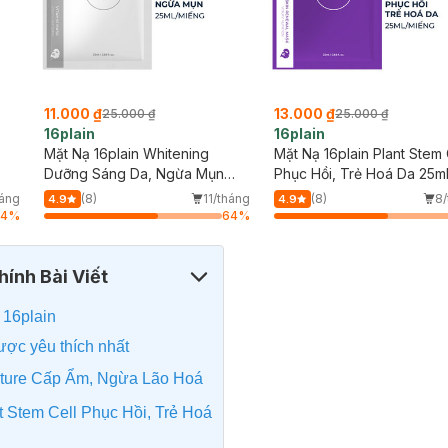
11.000 ₫
13.000 ₫
25.000 ₫
25.000 ₫
16plain
16plain
Mặt Nạ 16plain Whitening
Mặt Nạ 16plain Plant Stem 
Dưỡng Sáng Da, Ngừa Mụn
Phục Hồi, Trẻ Hoá Da 25m
25ml
háng
(8)
11/tháng
(8)
8
4.9
4.9
64
%
64
%
ính Bài Viết
 16plain
ược yêu thích nhất
isture Cấp Ẩm, Ngừa Lão Hoá
t Stem Cell Phục Hồi, Trẻ Hoá