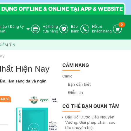
0
nhập
/
Đăng ký
Hệ thống
Bảo
Hỗ trợ
User Icon
Store Icon
Warranty Icon
Phone Icon
Cart I
oản
cửa hàng
hành
khách hàng
ĐIỂM TIN
Nay
CẨM NANG
Nhất Hiện Nay
Clinic
 ẩm, làm sáng da và ngăn
Bạn cần biết
Điểm tin
-
48
%
-
48
%
CÓ THỂ BẠN QUAN TÂM
Dầu Gội Dược Liệu Nguyên
Vương: Giải pháp chăm sóc
tóc chuyên biệt