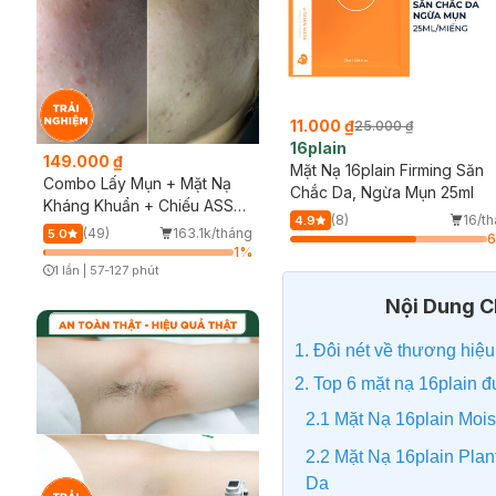
11.000 ₫
25.000 ₫
16plain
149.000 ₫
Mặt Nạ 16plain Firming Săn
Combo Lấy Mụn + Mặt Nạ
Chắc Da, Ngừa Mụn 25ml
Kháng Khuẩn + Chiếu ASSH
(8)
16/t
4.9
(Trải nghiệm)
(49)
163.1k/tháng
5.0
1
%
1 lần
|
57-127 phút
Timer Gray Icon
Nội Dung Ch
1. Đôi nét về thương hiệu
2. Top 6 mặt nạ 16plain đ
2.1 Mặt Nạ 16plain Mo
2.2 Mặt Nạ 16plain Plan
Da