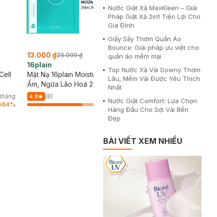
Nước Giặt Xả MaxKleen – Giải
Pháp Giặt Xả 2in1 Tiện Lợi Cho
Gia Đình
Giấy Sấy Thơm Quần Áo
Bounce: Giải pháp ưu việt cho
13.000 ₫
13.000 ₫
25.000 ₫
25.000 ₫
quần áo mềm mại
16plain
16plain
Top Nước Xả Vải Downy Thơm
Cell
Mặt Nạ 16plain Moisture Cấp
Mặt Nạ 16plain Vitamin 
Lâu, Mềm Vải Được Yêu Thích
l
Ẩm, Ngừa Lão Hoá 25ml
Lão Hoá, Sáng Da 25ml
Nhất
/tháng
(8)
6/tháng
(8)
4.9
4.9
Nước Giặt Comfort: Lựa Chọn
64
%
64
%
Hàng Đầu Cho Sợi Vải Bền
Đẹp
BÀI VIẾT XEM NHIỀU