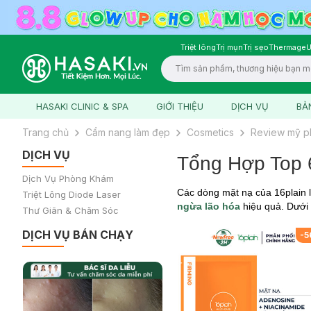
Triệt lông
Trị mụn
Trị sẹo
Thermage
U
Logo
HASAKI CLINIC & SPA
GIỚI THIỆU
DỊCH VỤ
BẢ
Trang chủ
Cẩm nang làm đẹp
Cosmetics
Review mỹ 
DỊCH VỤ
Tổng Hợp Top 
Dịch Vụ Phòng Khám
Các dòng mặt nạ của 16plain 
Triệt Lông Diode Laser
ngừa lão hóa
hiệu quả. Dưới 
Thư Giãn & Chăm Sóc
DỊCH VỤ BÁN CHẠY
-
5