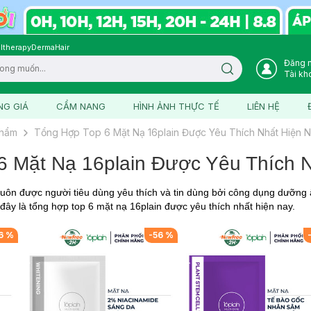
ltherapy
DermaHair
Đăng 
Search icon
Tài kh
NG GIÁ
CẨM NANG
HÌNH ẢNH THỰC TẾ
LIÊN HỆ
phẩm
Tổng Hợp Top 6 Mặt Nạ 16plain Được Yêu Thích Nhất Hiện 
6 Mặt Nạ 16plain Được Yêu Thích 
luôn được người tiêu dùng yêu thích và tin dùng bởi công dụng dưỡng
đây là tổng hợp top 6 mặt nạ 16plain được yêu thích nhất hiện nay.
6
%
-
56
%