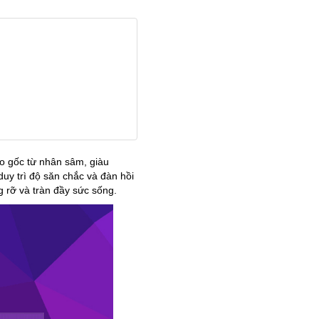
ào gốc từ nhân sâm, giàu
uy trì độ săn chắc và đàn hồi
g rỡ và tràn đầy sức sống.