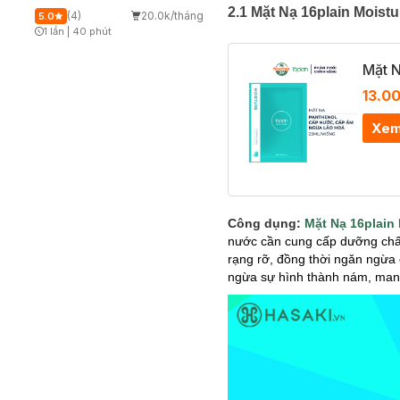
2.1 Mặt Nạ 16plain Mois
(4)
20.0k/tháng
5.0
1 lần
|
40 phút
Timer Gray Icon
Mặt N
13.0
Xem
Công dụng:
Mặt Nạ 16plain 
nước cần cung cấp dưỡng chất
rạng rỡ, đồng thời ngăn ngừa
ngừa sự hình thành nám, mang