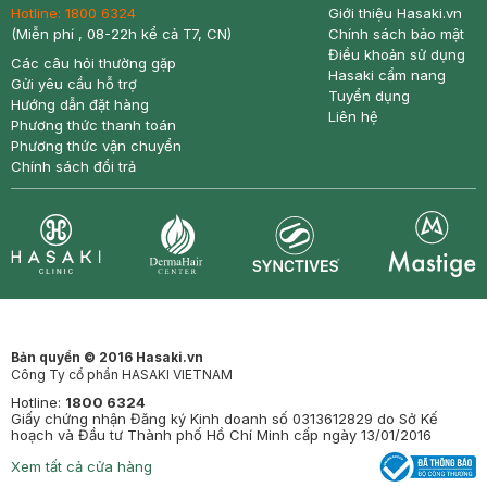
Hotline:
1800 6324
Giới thiệu Hasaki.vn
(Miễn phí , 08-22h kể cả T7, CN)
Chính sách bảo mật
Điều khoản sử dụng
Các câu hỏi thường gặp
Hasaki cẩm nang
Gửi yêu cầu hỗ trợ
Tuyển dụng
Hướng dẫn đặt hàng
Liên hệ
Phương thức thanh toán
Phương thức vận chuyển
Chính sách đổi trả
Synctives
Clinic
Dermahair
Mastige
Bản quyền © 2016 Hasaki.vn
Công Ty cổ phần HASAKI VIETNAM
Hotline:
1800 6324
Giấy chứng nhận Đăng ký Kinh doanh số 0313612829 do Sở Kế
hoạch và Đầu tư Thành phố Hồ Chí Minh cấp ngày 13/01/2016
Xem tất cả cửa hàng