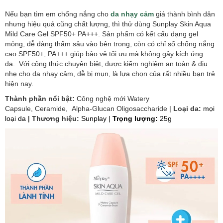
Nếu bạn tìm em chống nắng cho
da nhạy cảm
giá thành bình dân
nhưng hiệu quả cũng chất lượng, thì thử dùng Sunplay Skin Aqua
Mild Care Gel SPF50+ PA+++. Sản phẩm có kết cấu dạng gel
mỏng, dễ dàng thấm sâu vào bên trong, còn có chỉ số chống nắng
cao SPF50+, PA+++ giúp bảo vệ tối ưu mà không gây kích ứng
da. Với công thức chuyên biệt, được kiểm nghiệm an toàn & dịu
nhẹ cho da nhạy cảm, dễ bị mụn, là lựa chọn của rất nhiều bạn trẻ
hiện nay.
​Thành phần nổi bật:
Công nghệ mới Watery
Capsule, Ceramide, Alpha-Glucan Oligosaccharide
|
Loại da:
mọi
loại da |
Thương hiệu:
Sunplay |
Trọng lượng:
25g