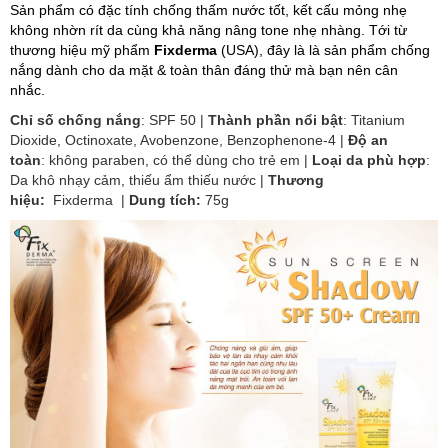
Sản phẩm có đặc tính chống thấm nước tốt, kết cấu mỏng nhẹ
không nhờn rít da cùng khả năng nâng tone nhẹ nhàng. Tới từ
thương
hiệu mỹ phẩm
Fixderma
(USA), đây là là sản phẩm chống
nắng dành cho da mặt & toàn thân đáng thử mà bạn nên cân
nhắc.
Chỉ số chống nắng
: SPF 50 |
Thành phần nổi bật
:
Titanium
Dioxide, Octinoxate, Avobenzone, Benzophenone-4 |
Độ an
toàn
: không paraben, có thể dùng cho trẻ em |
Loại da phù hợp
:
Da khô nhạy cảm, thiếu ẩm thiếu nước
|
Thương
hiệu:
Fixderma |
Dung tích:
75g