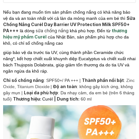
Nếu bạn đang muốn tìm sản phẩm chống nắng có khả năng bảo
Sữa
vệ da và an toàn nhất với cả làn da mỏng manh của em bé thì
Chống Nắng Curél Day Barrier UV Protection Milk SPF50+
PA+++
sữa chống nắng
thương
là dòng
khá phù hợp. Đến từ
hiệu mỹ phẩm Curél
của Nhật Bản, sản phẩm phù hợp cho da
khô, có chỉ số chống nắng cao
giúp bảo vệ da trước tia UV, cùng thành phần Ceramide chức
năng*, kết hợp chiết xuất khuynh diệp Eucalyptus và chiết xuất nhai
bách Thujopsis Dolabrata, giúp giảm tổn thương da do tia UV và
ngăn ngừa da khô ráp.
Chỉ số chống nắng
Thành phần nổi bật
: SPF50+/ PA +++ |
:
Zinc
Độ an toàn
Oxide, Titanium Dioxide
|
:
không gây kích ứng, không
Loại da phù hợp
gây mụn
|
: Da nhạy cảm, da em bé (trên 6 tháng
Thương hiệu:
| Dung tích:
tuổi)
Curél
60 ml