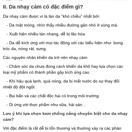
II. Da nhạy cảm có đặc điểm gì?
Da nhạy cảm được ví là làn da “khó chiều” nhất bởi:
- Da mặt mỏng, nhìn thấy nhiều đường gân nhỏ ở vùng má.
- Xuất hiện nhiều tàn nhang, dễ bị lão hóa.
- Da dễ kích ứng với mọi tác động với các biểu hiện như: bong
tróc da, nóng rát, sưng.
Các nguyên nhân khiến da trở nên nhạy cảm:
- Chăm sóc da chưa đúng cách khiến da khô hay lựa chọn các
loại mỹ phẩm có thành phần gây kích ứng cao.
- Khí hậu quá lạnh, quá nóng, da bị mất nước do sự thay đổi
nhiệt độ đột ngột.
- Bụi bẩn và các chất độc hại có trong môi trường.
- Dị ứng với thực phẩm như sữa, hải sản…
Lưu ý khi lựa chọn kem chống nắng chuyên biệt cho da nhạy
cảm?
Với đặc điểm là rất dễ bị tổn thương và thường xảy ra các phản