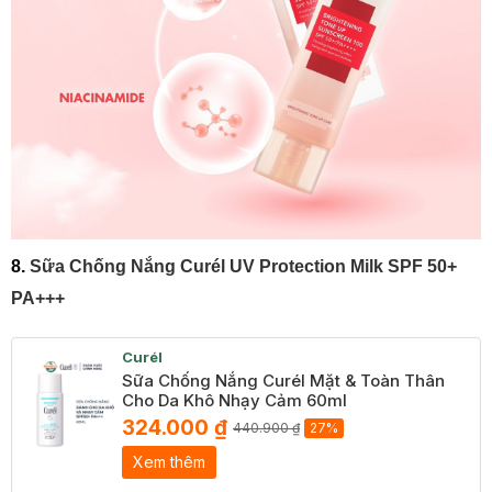
8.
Sữa Chống Nắng Curél UV Protection Milk SPF 50+
PA+++
Curél
Sữa Chống Nắng Curél Mặt & Toàn Thân
Cho Da Khô Nhạy Cảm 60ml
324.000 ₫
440.900 ₫
27%
Xem thêm