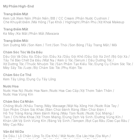
Mỹ Phẩm High-End
Trang Điểm Mặt
Kem Lót
/
Kem Nền
/
Phấn Nền
/
BB / CC Cream
/
Phấn Nước Cushion
/
Che Khuyết Điểm
/
Má Hồng
/
Tạo Khối / Highlight
/
Phấn Phủ
/
Xịt Khoá Makeup
Trang Điểm Mắt
Kẻ Mày
/
Kẻ Mắt
/
Phấn Mắt
/
Mascara
Trang Điểm Môi
Son Dưỡng Môi
/
Son Kem / Tint
/
Son Thỏi
/
Son Bóng
/
Tẩy Trang Mắt / Môi
Chăm Sóc Tóc Và Da Đầu
Dầu Gội Và Dầu Xả
/
Dầu Gội
/
Dầu Xả
/
Dầu Gội Khô
/
Dầu Gội Xả 2in1
/
Bộ Gội Xả
/
Tẩy Tế Bào Chết Da Đầu
/
Mặt Nạ / Kem Ủ Tóc
/
Serum / Dầu Dưỡng Tóc
/
Xịt Dưỡng Tóc
/
Thuốc Nhuộm Tóc
/
Sản Phẩm Tạo Kiểu Tóc
/
Dụng Cụ Chăm Sóc Tóc
/
Máy Sấy Tóc
/
Lược
/
Bộ Chăm Sóc Tóc
/
Phụ Kiện Tóc
Chăm Sóc Cơ Thể
Kem Tẩy Lông
/
Dụng Cụ Tẩy Lông
Nước Hoa
Nước Hoa Nữ
/
Nước Hoa Nam
/
Nước Hoa Cao Cấp
/
Xịt Thơm Toàn Thân
/
Nước Hoa Vùng Kín
Chăm Sóc Cá Nhân
Chống Muỗi
/
Khẩu Trang
/
Máy Massage
/
Mặt Nạ Xông Hơi
/
Nước Rửa Tay
/
Sản Phẩm Chăm Sóc Khác
/
Bàn Chải Đánh Răng
/
Bàn Chải Điện
/
Hỗ Trợ Trắng Răng
/
Kem Đánh Răng
/
Máy Tăm Nước
/
Nước Súc Miệng
/
Tăm / Chỉ Nha Khoa
/
Xịt Thơm Miệng
/
Dung Dịch Vệ Sinh
/
Dưỡng Vùng Kín
/
Khăn Ướt Vệ Sinh Vùng Kín
/
Băng Vệ Sinh
/
Tampon
/
Bọt Cạo Râu
/
Dao Cạo Râu
/
Máy Cạo Râu
Chat i
Vấn Đề Về Da
Da Dầu / Lỗ Chân Lông To
/
Da Khô / Mất Nước
/
Da Lão Hóa
/
Da Mụn
/