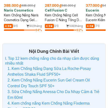
287.000 ₫
377.000 ₫
343.000 ₫
560.000 ₫
549.000 ₫
387
Cell Fusion C
Eucerin
Fixderma
Kem Chống Nắng Cell
Kem Chống Nắng
Kem Chống N
Fusion C Nâng Tông Da
Eucerin Kiềm Dầu &
Fixderma Dư
50ml
Ngừa Mụn 50ml
Da Mặt & Cơ 
g
(21)
108/tháng
(71)
63/tháng
(6)
4.9
4.8
5.0
%
92
%
64
%
Nội Dung Chính Bài Viết
I. Top 12 kem chống nắng cho da nhạy cảm được dùng
nhiều nhất
1. Kem Chống Nắng Dạng Sữa La Roche-Posay
Anthelios Shaka Fluid SPF50+
2. Kem Chống Nắng Eucerin Sun Gel Cream Oil
Control Dry Touch SPF 50+
3. Sữa Chống Nắng Anessa Cho Da Nhạy Cảm & Trẻ
Em 60ml
4. Kem chống nắng Kem Chống Nắng Fixderma