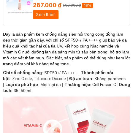
287.000 ₫
560.000 ₫
49%
Xem thêm
Đây là sản phẩm kem chống nắng siêu nổi trong cộng đồng làm
đẹp thời gian gần đây, với chỉ số SPF50+/ PA ++++ giúp
bảo vệ da
hiệu quả khỏi tác hại của tia UV, kết hợp cùng Niacinamide và
Vitamin C nuôi dưỡng làn da sáng mịn từ sâu bên trong, hỗ trợ làm
mờ các vết thâm mụn. Đặc biệt, sản phẩm có thể dùng như kem lót
trang điểm với khả năng nâng tone .
Chỉ số chống nắng
Thành phần nổi
: SPF50+/ PA ++++ |
bật
Độ an toàn
:
Zinc Oxide, Titanium Dioxide
|
: Không parabens
Loại da phù hợp
Thương hiệu:
| Dung
|
: Mọi loại da |
Cell Fusion C
tích:
35, 50 ml