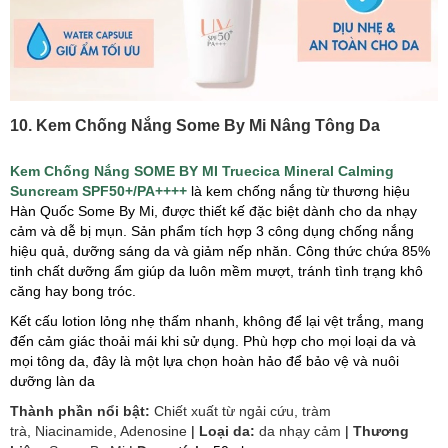
10. Kem Chống Nắng Some By Mi Nâng Tông Da
Kem Chống Nắng SOME BY MI Truecica Mineral Calming
Suncream SPF50+/PA++++
là kem chống nắng từ thương hiệu
Hàn Quốc Some By Mi, được thiết kế đặc biệt dành cho da nhạy
cảm và dễ bị mụn. Sản phẩm tích hợp 3 công dụng chống nắng
hiệu quả, dưỡng sáng da và giảm nếp nhăn. Công thức chứa 85%
tinh chất dưỡng ẩm giúp da luôn mềm mượt, tránh tình trạng khô
căng hay bong tróc.
Kết cấu lotion lỏng nhẹ thấm nhanh, không để lại vệt trắng, mang
đến cảm giác thoải mái khi sử dụng. Phù hợp cho mọi loại da và
mọi tông da, đây là một lựa chọn hoàn hảo để bảo vệ và nuôi
dưỡng làn da
​Thành phần nổi bật:
Chiết xuất từ ngải cứu, tràm
trà, Niacinamide, Adenosine
|
Loại da:
da nhạy cảm
|
Thương