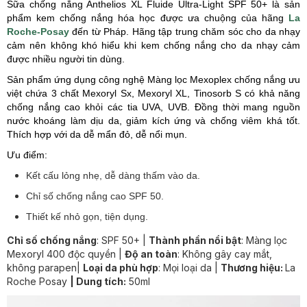
Sữa chống nắng Anthelios XL Fluide Ultra-Light SPF 50+ là sản
phẩm kem chống nắng hóa học được ưa chuộng của hãng
La
Roche-Posay
đến từ Pháp. Hãng tập trung chăm sóc cho da nhạy
cảm nên không khó hiểu khi kem chống nắng cho da nhạy cảm
được nhiều người tin dùng.
Sản phẩm ứng dụng công nghệ Màng lọc Mexoplex chống nắng ưu
việt chứa 3 chất Mexoryl Sx, Mexoryl XL, Tinosorb S có khả năng
chống nắng cao khỏi các tia UVA, UVB. Đồng thời mang nguồn
nước khoáng làm dịu da, giảm kích ứng và chống viêm khá tốt.
Thích hợp với da dễ mẩn đỏ, dễ nổi mụn.
Ưu điểm:
Kết cấu lỏng nhẹ, dễ dàng thấm vào da.
Chỉ số chống nắng cao SPF 50.
Thiết kế nhỏ gọn, tiện dụng.
Chỉ số chống nắng
: SPF 50+ |
Thành phần nổi bật
:
Màng lọc
Mexoryl 400 độc quyền
|
Độ an toàn
: Không gây cay mắt,
không parapen|
Loại da phù hợp
: Mọi loại da |
Thương hiệu:
La
Roche Posay
| Dung tích:
50ml