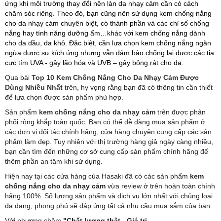
ứng khi môi trường thay đổi nên làn da nhạy cảm cần có cách
chăm sóc riêng. Theo đó, bạn cũng nên sử dụng kem chống nắng
cho da nhạy cảm chuyên biệt, có thành phần và các chỉ số chống
nắng hay tính năng dưỡng ẩm…khác với kem chống nắng dành
cho da dầu, da khô. Đặc biệt, cần lựa chọn kem chống nắng ngăn
ngừa được sự kích ứng nhưng vẫn đảm bảo chống lại được các tia
cực tím UVA - gây lão hóa và UVB – gây bỏng rát cho da.
Qua bài
Top 10 Kem Chống Nắng Cho Da Nhạy Cảm Được
Dùng Nhiều Nhất
trên, hy vọng rằng bạn đã có thông tin cần thiết
để lựa chọn được sản phẩm phù hợp.
Sản phẩm
kem chống nắng cho da nhạy cảm
trên được phân
phối rộng khắp toàn quốc. Bạn có thể dễ dàng mua sản phẩm ở
các đơn vị đối tác chính hãng, cửa hàng chuyên cung cấp các sản
phẩm làm đẹp. Tuy nhiên với thị trường hàng giả ngày càng nhiều,
bạn cần tìm đến những cơ sở cung cấp sản phẩm chính hãng để
thêm phần an tâm khi sử dụng.
Hiện nay tại các cửa hàng của Hasaki đã có các sản phẩm
kem
chống nắng cho da nhạy cảm
vừa review ở trên hoàn toàn chính
hãng 100%. Số lượng sản phẩm và dịch vụ lớn nhất với chủng loại
đa dạng, phong phú sẽ đáp ứng tất cả nhu cầu mua sắm của bạn.
Với phương châm
"Chất lượng thật - Giá trị