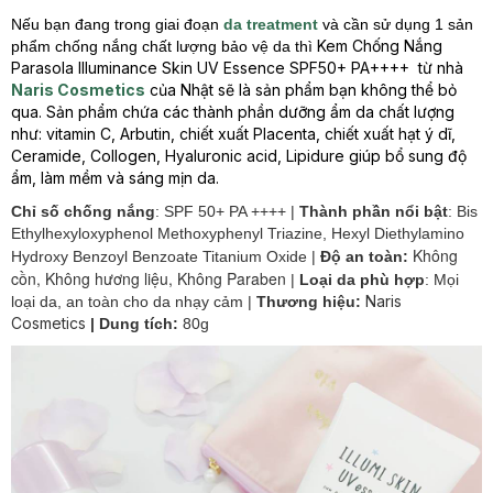
Nếu bạn đang trong giai đoạn
da treatment
và cần sử dụng 1 sản
Kem Chống Nắng
phẩm chống nắng chất lượng bảo vệ da thì
Parasola Illuminance Skin UV Essence SPF50+ PA++++
từ nhà
Naris Cosmetics
của Nhật sẽ là sản phẩm bạn không thể bỏ
qua. Sản phẩm chứa các thành phần dưỡng ẩm da chất lượng
như: vitamin C, Arbutin, chiết xuất Placenta, chiết xuất hạt ý dĩ,
Ceramide, Collogen, Hyaluronic acid, Lipidure giúp bổ sung độ
ẩm, làm mềm và sáng mịn da.
Chỉ số chống nắng
: SPF 50+ PA ++++ |
Thành phần nổi bật
:
Bis
Ethylhexyloxyphenol Methoxyphenyl Triazine, Hexyl Diethylamino
Không
Hydroxy Benzoyl Benzoate Titanium Oxide
|
Độ an toàn:
cồn, Không hương liệu, Không Paraben
|
Loại da phù hợp
:
Mọi
Naris
loại da, an toàn cho da nhạy cảm
|
Thương hiệu:
Cosmetics
| Dung tích:
80g