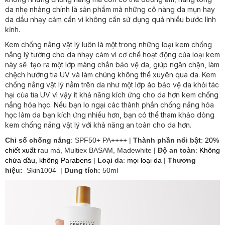
da nhẹ nhàng chính là sản phẩm mà những cô nàng da mụn hay
da dầu nhạy cảm cần vì không cần sử dụng quá nhiều bước lỉnh
kỉnh.
Kem chống nắng vật lý luôn là một trong những loại kem chống
nắng lý tưởng cho da nhạy cảm vì cơ chế hoạt động của loại kem
này sẽ tạo ra một lớp màng chắn bảo vệ da, giúp ngăn chặn, làm
chệch hướng tia UV và làm chúng không thể xuyên qua da. Kem
chống nắng vật lý nằm trên da như một lớp áo bảo vệ da khỏi tác
hại của tia UV vì vậy ít khả năng kích ứng cho da hơn kem chống
nắng hóa học. Nếu bạn lo ngại các thành phần chống nắng hóa
học làm da bạn kích ứng nhiều hơn, bạn có thể tham khảo dòng
kem chống nắng vật lý với khả năng an toàn cho da hơn.
Chỉ số chống nắng
:
SPF50+ PA++++
|
Thành phần nổi bật
:
20%
chiết xuất
rau má, Multiex BASAM, Madewhite |
Độ an toàn
:
Không
chứa dầu, không Parabens
|
Loại da
:
mọi loại da
|
Thương
hiệu:
Skin1004 |
Dung tích:
50ml