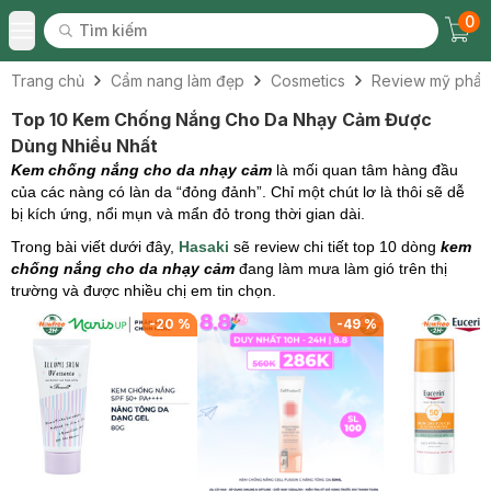
0
Tìm kiếm
Chec
Tìm kiếm
Toggle Menu
Trang chủ
Cẩm nang làm đẹp
Cosmetics
Review mỹ phẩ
Top 10 Kem Chống Nắng Cho Da Nhạy Cảm Được
Dùng Nhiều Nhất
Kem chống nắng cho da nhạy cảm
là mối quan tâm hàng đầu
của các nàng có làn da “đỏng đảnh”. Chỉ một chút lơ là thôi sẽ dễ
bị kích ứng, nổi mụn và mẩn đỏ trong thời gian dài.
Trong bài viết dưới đây,
Hasaki
sẽ review chi tiết top 10 dòng
kem
chống nắng cho da nhạy cảm
đang làm mưa làm gió trên thị
trường và được nhiều chị em tin chọn.
%
-
49
%
-
31
%