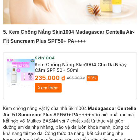
​5.
Kem Chống Nắng Skin1004 Madagascar Centella Air-
Fit Suncream Plus SPF50+ PA++++
Skin1004
Kem Chống Nắng Skin1004 Cho Da Nhạy
Cảm SPF 50+ 50ml
235.000 ₫
495.000 ₫
53%
Xem thêm
Kem chống nắng vật lý của nhà Skin1004
Madagascar Centella
Air-Fit Suncream Plus SPF50+ PA++++
với chiết xuất rau má
kết hợp với Multiex BASAM với 7 chiết xuất từ thực vật giúp
dưỡng ẩm da nhẹ nhàng, bảo vệ da luôn khoẻ mạnh, củng cố
khả năng tái tạo da. Công thức đa năng, kết cấu mỏng nhẹ
không những chống nắng mà còn có thể dưỡng ẩm, nâng tông