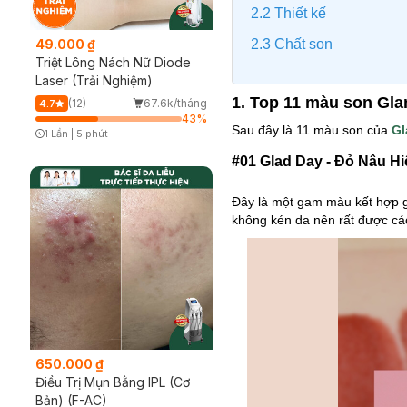
2.2 Thiết kế
2.3 Chất son
49.000 ₫
Triệt Lông Nách Nữ Diode
Laser (Trải Nghiệm)
1. Top 11 màu son Gla
(12)
67.6k/tháng
4.7
43
%
Sau đây là 11 màu son của
Gl
1 Lần
|
5 phút
Timer Gray Icon
#01 Glad Day - Đỏ Nâu Hi
Đây là một gam màu kết hợp gi
không kén da nên rất được cá
650.000 ₫
Điều Trị Mụn Bằng IPL (Cơ
Bản) (F-AC)