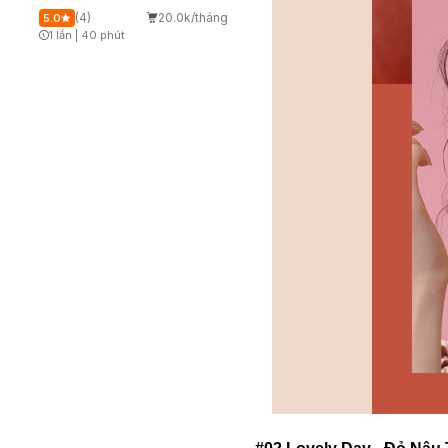
(4)
20.0k/tháng
5.0
1 lần
|
40 phút
Timer Gray Icon