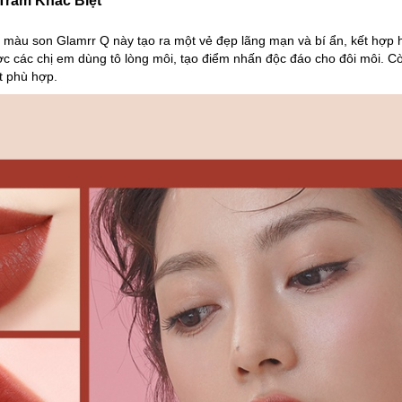
 Trầm Khác Biệt
, màu son Glamrr Q này tạo ra một vẻ đẹp lãng mạn và bí ẩn, kết hợp
c các chị em dùng tô lòng môi, tạo điểm nhấn độc đáo cho đôi môi. Cò
t phù hợp.