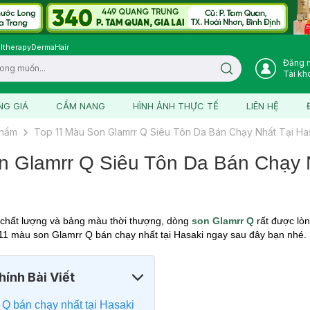
ltherapy
DermaHair
Đăng 
Search icon
Tài kh
NG GIÁ
CẨM NANG
HÌNH ẢNH THỰC TẾ
LIÊN HỆ
phẩm
Top 11 Màu Son Glamrr Q Siêu Tôn Da Bán Chạy Nhất Tại Ha
n Glamrr Q Siêu Tôn Da Bán Chạy 
 chất lượng và bảng màu thời thượng, dòng
son Glamrr Q
rất được lò
1 màu son Glamrr Q bán chạy nhất tại Hasaki ngay sau đây bạn nhé.
ính Bài Viết
 Q bán chạy nhất tại Hasaki