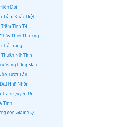
Hiện Đại
u Trầm Khác Biệt
h Trầm Tinh Tế
 Cháy Thời Thượng
m Trẻ Trung
ỏ Thuần Nữ Tính
ượu Vang Lãng Mạn
 Đào Tươi Tắn
 Đất Nhã Nhặn
ch Trầm Quyến Rũ
á Tính
ượng son Glamrr Q