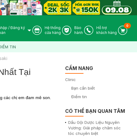
0
nhập
/
Đăng ký
Hệ thống
Bảo
Hỗ trợ
User Icon
Store Icon
Warranty Icon
Phone Icon
Cart I
oản
cửa hàng
hành
khách hàng
ĐIỂM TIN
saki
CẨM NANG
Nhất Tại
Clinic
Bạn cần biết
Điểm tin
ng các chị em đam mê son.
CÓ THỂ BẠN QUAN TÂM
Dầu Gội Dược Liệu Nguyên
Vương: Giải pháp chăm sóc
tóc chuyên biệt