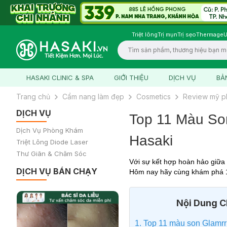
Triệt lông
Trị mụn
Trị sẹo
Thermage
U
Logo
HASAKI CLINIC & SPA
GIỚI THIỆU
DỊCH VỤ
BẢ
Trang chủ
Cẩm nang làm đẹp
Cosmetics
Review mỹ 
DỊCH VỤ
Top 11 Màu So
Dịch Vụ Phòng Khám
Hasaki
Triệt Lông Diode Laser
Thư Giãn & Chăm Sóc
Với sự kết hợp hoàn hảo giữa
DỊCH VỤ BÁN CHẠY
Hôm nay hãy cùng khám phá 1
Nội Dung Ch
1. Top 11 màu son Glamrr