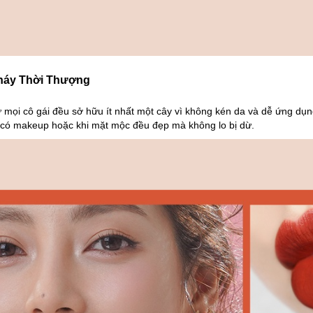
háy Thời Thượng
mọi cô gái đều sở hữu ít nhất một cây vì không kén da và dễ ứng dụ
i có makeup hoặc khi mặt mộc đều đẹp mà không lo bị dừ.