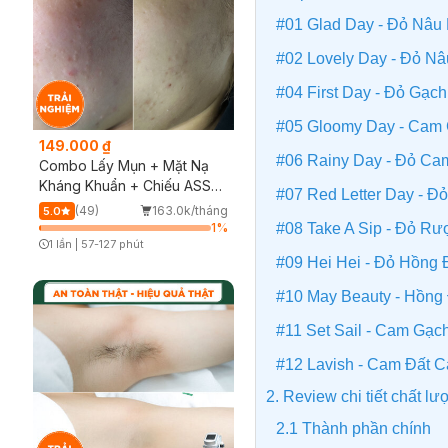
#01 Glad Day - Đỏ Nâu 
#02 Lovely Day - Đỏ Nâ
#04 First Day - Đỏ Gạc
#05 Gloomy Day - Cam
149.000 ₫
#06 Rainy Day - Đỏ Ca
Combo Lấy Mụn + Mặt Nạ
Kháng Khuẩn + Chiếu ASSH
#07 Red Letter Day - Đ
(Trải nghiệm)
(49)
163.0k/tháng
5.0
#08 Take A Sip - Đỏ R
1
%
1 lần
|
57-127 phút
Timer Gray Icon
#09 Hei Hei - Đỏ Hồng
#10 May Beauty - Hồng
#11 Set Sail - Cam Gạ
#12 Lavish - Cam Đất C
2. Review chi tiết chất l
2.1 Thành phần chính