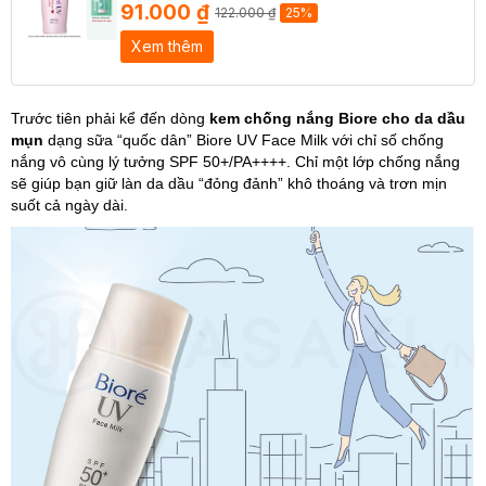
91.000 ₫
122.000 ₫
25%
Xem thêm
Trước tiên phải kể đến dòng
kem chống nắng Biore cho da dầu
mụn
dạng sữa “quốc dân”
Biore UV Face Milk
với chỉ số chống
nắng vô cùng lý tưởng SPF 50+/PA++++. Chỉ một lớp chống nắng
sẽ giúp bạn giữ làn da dầu “đỏng đảnh” khô thoáng và trơn mịn
suốt cả ngày dài.