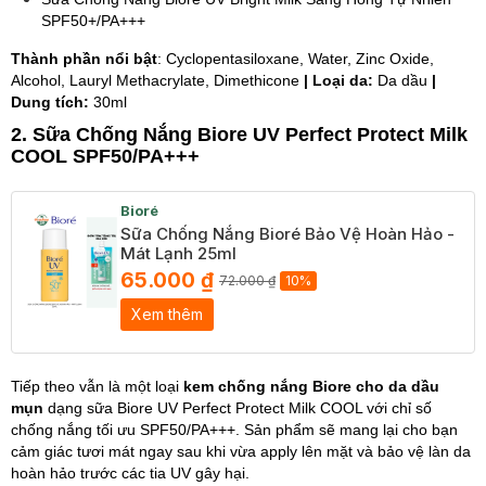
SPF50+/PA+++
Thành phần nổi bật
: Cyclopentasiloxane, Water, Zinc Oxide,
Alcohol, Lauryl Methacrylate, Dimethicone
| Loại da:
Da dầu
|
Dung tích:
30ml
2. Sữa Chống Nắng Biore UV Perfect Protect Milk
COOL SPF50/PA+++
Bioré
Sữa Chống Nắng Bioré Bảo Vệ Hoàn Hảo -
Mát Lạnh 25ml
65.000 ₫
72.000 ₫
10%
Xem thêm
Tiếp theo vẫn là một loại
kem chống nắng Biore cho da dầu
mụn
dạng sữa Biore UV Perfect Protect Milk COOL với chỉ số
chống nắng tối ưu SPF50/PA+++. Sản phẩm sẽ mang lại cho bạn
cảm giác tươi mát ngay sau khi vừa apply lên mặt và bảo vệ làn da
hoàn hảo trước các tia UV gây hại.