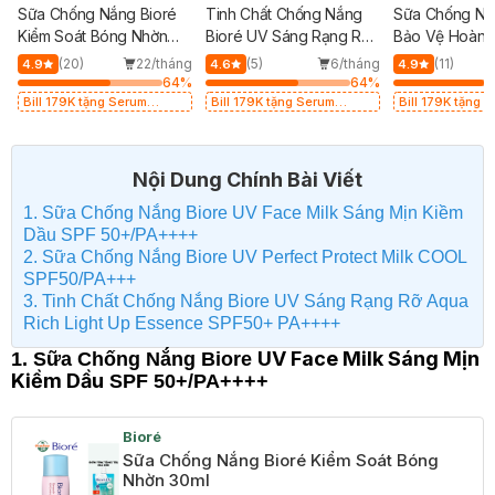
Sữa Chống Nắng Bioré
Tinh Chất Chống Nắng
Sữa Chống Nắ
Kiểm Soát Bóng Nhờn
Bioré UV Sáng Rạng Rỡ
Bảo Vệ Hoàn 
30ml
70g
Lạnh 25ml
(20)
22/tháng
(5)
6/tháng
(11)
4.9
4.6
4.9
64
%
64
%
Bill 179K tặng Serum
Bill 179K tặng Serum
Bill 179K tặng 
Chống Nắng 5.5ml Vi Điểm
Chống Nắng 5.5ml Vi Điểm
Chống Nắng 5.5
Màng Nước Dịu Nhẹ trị giá
Màng Nước Dịu Nhẹ trị giá
Màng Nước Dịu N
29K (SL có hạn)
29K (SL có hạn)
29K (SL có hạn)
Nội Dung Chính Bài Viết
1. Sữa Chống Nắng Biore UV Face Milk Sáng Mịn Kiềm
Dầu SPF 50+/PA++++
2. Sữa Chống Nắng Biore UV Perfect Protect Milk COOL
SPF50/PA+++
3. Tinh Chất Chống Nắng Biore UV Sáng Rạng Rỡ Aqua
Rich Light Up Essence SPF50+ PA++++
UV Face Milk Sáng Mịn
1. Sữa Chống Nắng Biore
Kiềm Dầu
SPF 50+/PA++++
Bioré
Sữa Chống Nắng Bioré Kiểm Soát Bóng
Nhờn 30ml