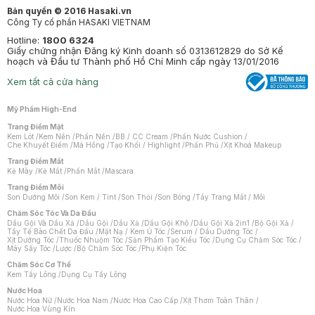
Bản quyền © 2016 Hasaki.vn
Công Ty cổ phần HASAKI VIETNAM
Hotline:
1800 6324
Giấy chứng nhận Đăng ký Kinh doanh số 0313612829 do Sở Kế
hoạch và Đầu tư Thành phố Hồ Chí Minh cấp ngày 13/01/2016
Xem tất cả cửa hàng
Mỹ Phẩm High-End
Trang Điểm Mặt
Kem Lót
/
Kem Nền
/
Phấn Nền
/
BB / CC Cream
/
Phấn Nước Cushion
/
Che Khuyết Điểm
/
Má Hồng
/
Tạo Khối / Highlight
/
Phấn Phủ
/
Xịt Khoá Makeup
Trang Điểm Mắt
Kẻ Mày
/
Kẻ Mắt
/
Phấn Mắt
/
Mascara
Trang Điểm Môi
Son Dưỡng Môi
/
Son Kem / Tint
/
Son Thỏi
/
Son Bóng
/
Tẩy Trang Mắt / Môi
Chăm Sóc Tóc Và Da Đầu
Dầu Gội Và Dầu Xả
/
Dầu Gội
/
Dầu Xả
/
Dầu Gội Khô
/
Dầu Gội Xả 2in1
/
Bộ Gội Xả
/
Tẩy Tế Bào Chết Da Đầu
/
Mặt Nạ / Kem Ủ Tóc
/
Serum / Dầu Dưỡng Tóc
/
Xịt Dưỡng Tóc
/
Thuốc Nhuộm Tóc
/
Sản Phẩm Tạo Kiểu Tóc
/
Dụng Cụ Chăm Sóc Tóc
/
Máy Sấy Tóc
/
Lược
/
Bộ Chăm Sóc Tóc
/
Phụ Kiện Tóc
Chăm Sóc Cơ Thể
Kem Tẩy Lông
/
Dụng Cụ Tẩy Lông
Nước Hoa
Nước Hoa Nữ
/
Nước Hoa Nam
/
Nước Hoa Cao Cấp
/
Xịt Thơm Toàn Thân
/
Nước Hoa Vùng Kín