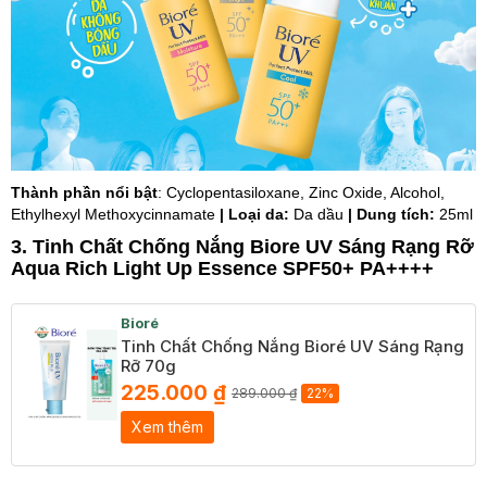
Thành phần nổi bật
: Cyclopentasiloxane, Zinc Oxide, Alcohol,
Ethylhexyl Methoxycinnamate
| Loại da:
Da dầu
| Dung tích:
25ml
3. Tinh Chất Chống Nắng Biore UV Sáng Rạng Rỡ
Aqua Rich Light Up Essence SPF50+ PA++++
Bioré
Tinh Chất Chống Nắng Bioré UV Sáng Rạng
Rỡ 70g
225.000 ₫
289.000 ₫
22%
Xem thêm