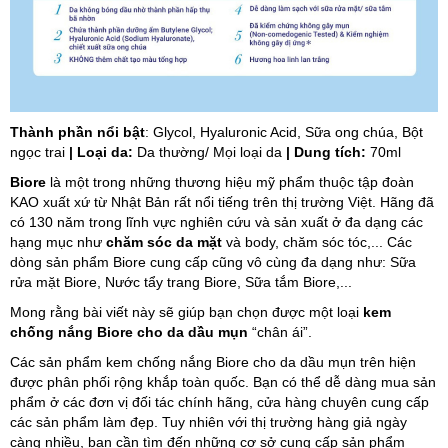
Thành phần nổi bật
: Glycol, Hyaluronic Acid, Sữa ong chúa, Bột
ngọc trai
| Loại da:
Da thường/ Mọi loại da
| Dung tích:
70ml
Biore
là một trong những thương hiệu mỹ phẩm thuộc tập đoàn
KAO xuất xứ từ Nhật Bản rất nổi tiếng trên thị trường Việt. Hãng đã
có 130 năm trong lĩnh vực nghiên cứu và sản xuất ở đa dạng các
hạng mục như
chăm sóc da mặt
và body, chăm sóc tóc,... Các
dòng sản phẩm Biore cung cấp cũng vô cùng đa dạng như: Sữa
rửa mặt Biore, Nước tẩy trang Biore, Sữa tắm Biore,...
Mong rằng bài viết này sẽ giúp bạn chọn được một loại
kem
chống nắng Biore cho da dầu mụn
“chân ái”.
Các sản phẩm kem chống nắng Biore cho da dầu mụn trên hiện
được phân phối rộng khắp toàn quốc. Bạn có thể dễ dàng mua sản
phẩm ở các đơn vị đối tác chính hãng, cửa hàng chuyên cung cấp
các sản phẩm làm đẹp. Tuy nhiên với thị trường hàng giả ngày
càng nhiều, bạn cần tìm đến những cơ sở cung cấp sản phẩm