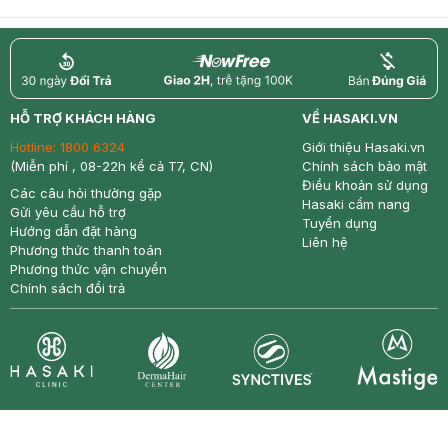
return
nowfree
price
HỖ TRỢ KHÁCH HÀNG
VỀ HASAKI.VN
Hotline:
1800 6324
Giới thiệu Hasaki.vn
(Miễn phí , 08-22h kể cả T7, CN)
Chính sách bảo mật
Điều khoản sử dụng
Các câu hỏi thường gặp
Hasaki cẩm nang
Gửi yêu cầu hỗ trợ
Tuyển dụng
Hướng dẫn đặt hàng
Liên hệ
Phương thức thanh toán
Phương thức vận chuyển
Chính sách đổi trả
Synctives
Clinic
Dermahair
Mastige