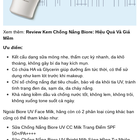
Xem thêm:
Review Kem Chống Nắng Biore: Hiệu Quả Và Giá
Mềm
Ưu điểm:
Kết cấu dạng sữa mỏng nhẹ, thấm cực kỳ nhanh, da khô
thoáng, không gây bí da hay kích mụn.
Có chứa HA và Glycerin giúp dưỡng ẩm tức thời, có thể sử
dụng như kem lót trước khi makeup.
Chỉ số chống nắng đạt tiêu chuẩn, bảo vệ da khỏi tia UV, tránh
tình trạng đen da, sạm da, da cháy nắng.
Khả năng kiềm dầu và chống nước tốt, không lem, không trôi,
không xuống tone suốt cả ngày.
Ngoài
Biore UV Face Milk, hãng còn
có 2 phân loại cùng khác bạn
cũng có thể tham khảo như:
Sữa Chống Nắng Biore UV CC Milk Trang Điểm SPF
50+/PA++++
Sữa Chống Nắng Biore UV Bright Milk Sáng Hồng Tự Nhiên