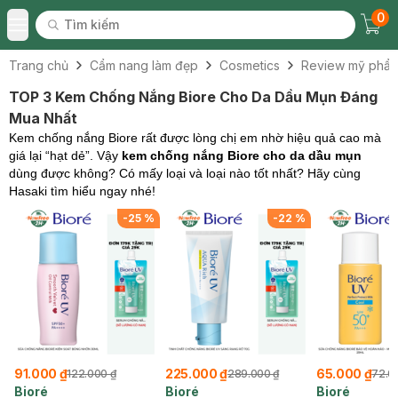
0
Tìm kiếm
Chec
Tìm kiếm
Toggle Menu
Trang chủ
Cẩm nang làm đẹp
Cosmetics
Review mỹ phẩ
TOP 3 Kem Chống Nắng Biore Cho Da Dầu Mụn Đáng
Mua Nhất
Kem chống nắng Biore rất được lòng chị em nhờ hiệu quả cao mà
giá lại “hạt dẻ”. Vậy
kem chống nắng Biore cho da dầu mụn
dùng được không? Có mấy loại và loại nào tốt nhất? Hãy cùng
Hasaki tìm hiểu ngay nhé!
-
25
%
-
22
%
91.000 ₫
225.000 ₫
65.000 ₫
122.000 ₫
289.000 ₫
72.0
Bioré
Bioré
Bioré