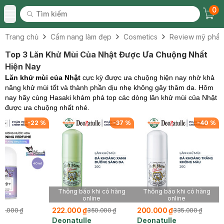
0
Tìm kiếm
Chec
Tìm kiếm
Toggle Menu
Trang chủ
Cẩm nang làm đẹp
Cosmetics
Review mỹ phẩ
Top 3 Lăn Khử Mùi Của Nhật Được Ưa Chuộng Nhất
Hiện Nay
Lăn khử mùi của Nhật
cực kỳ được ưa chuộng hiện nay nhờ khả
năng khử mùi tốt và thành phần dịu nhẹ không gây thâm da. Hôm
nay hãy cùng Hasaki khám phá top các dòng lăn khử mùi của Nhật
được ưa chuộng nhất nhé.
-
22
%
-
37
%
-
40
%
Thông báo khi có hàng
Thông báo khi có hàng
online
online
222.000 ₫
200.000 ₫
68.000 ₫
350.000 ₫
335.000 ₫
Deonatulle
Deonatulle