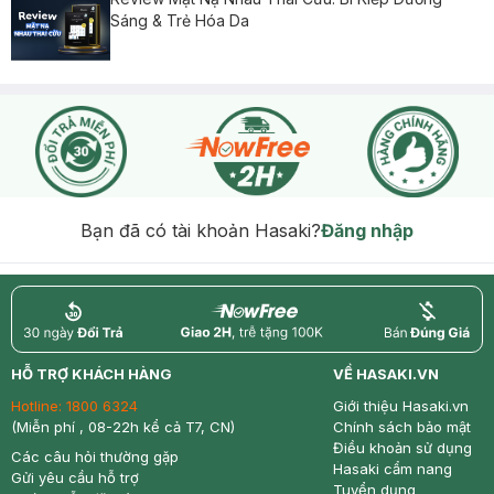
Sáng & Trẻ Hóa Da
Bạn đã có tài khoản Hasaki?
Đăng nhập
return
nowfree
price
HỖ TRỢ KHÁCH HÀNG
VỀ HASAKI.VN
Hotline:
1800 6324
Giới thiệu Hasaki.vn
(Miễn phí , 08-22h kể cả T7, CN)
Chính sách bảo mật
Điều khoản sử dụng
Các câu hỏi thường gặp
Hasaki cẩm nang
Gửi yêu cầu hỗ trợ
Tuyển dụng