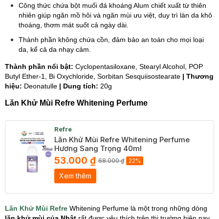
Công thức chứa bột muối đá khoáng Alum chiết xuất từ thiên
nhiên giúp ngăn mồ hôi và ngăn mùi ưu việt, duy trì làn da khô
thoáng, thơm mát suốt cả ngày dài.
Thành phần không chứa cồn, đảm bảo an toàn cho mọi loại
da, kể cả da nhạy cảm.
Thành phần nổi bật:
Cyclopentasiloxane, Stearyl Alcohol, POP
Butyl Ether-1, Bi Oxychloride, Sorbitan Sesquiisostearate
| Thương
hiệu:
Deonatulle
| Dung tích:
20g
Lăn Khử Mùi Refre Whitening Perfume
Refre
Lăn Khử Mùi Refre Whitening Perfume
Hương Sang Trọng 40ml
53.000 ₫
68.000 ₫
22%
Xem thêm
Lăn Khử Mùi Refre
Whitening Perfume là một trong những dòng
lăn khử mùi của Nhật
rất được yêu thích trên thị trường hiện nay