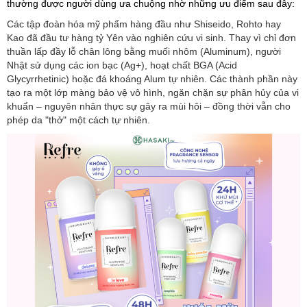
thường được người dùng ưa chuộng nhờ những ưu điểm sau đây:
Các tập đoàn hóa mỹ phẩm hàng đầu như Shiseido, Rohto hay
Kao đã đầu tư hàng tỷ Yên vào nghiên cứu vi sinh. Thay vì chỉ đơn
thuần lấp đầy lỗ chân lông bằng muối nhôm (Aluminum), người
Nhật sử dụng các ion bạc (Ag+), hoạt chất BGA (Acid
Glycyrrhetinic) hoặc đá khoáng Alum tự nhiên. Các thành phần này
tạo ra một lớp màng bảo vệ vô hình, ngăn chặn sự phân hủy của vi
khuẩn – nguyên nhân thực sự gây ra mùi hôi – đồng thời vẫn cho
phép da "thở" một cách tự nhiên.