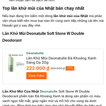
nên thuận tiện và sạch sẽ hơn.
Top lăn khử mùi của Nhật bán chạy nhất
Nếu bạn đang tìm kiếm một dòng
lăn khử mùi của Nhật
mà phân
vân chưa biết nên mua loại nào thì cùng xem tiếp những cái tên mà
Hasaki gợi ý sau đây nhé.
Lăn Khử Mùi Deonatulle Soft Stone W Double
Deodorant
Deonatulle
Lăn Khử Mùi Deonatulle Đá Khoáng Xanh
Sáng Da 20g
222.000 ₫
350.000 ₫
37%
Xem thêm
Lăn Khử Mùi Của Nhật
Deonatulle
Soft Stone W Double
Deodorant phiên bản Đá Khoáng Xanh là dòng sản phẩm có màu
xanh ngọc bắt mắt, giúp ngăn mùi và mồ hôi cho vùng da dưới
cánh tay, đồng thời tạo hiệu ứng che phủ khuyết điểm da hiệu quả.