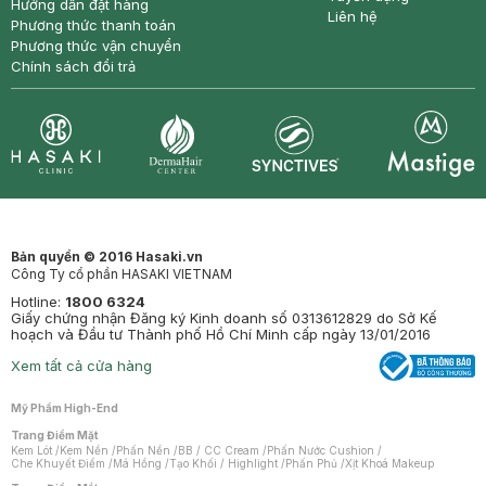
Hướng dẫn đặt hàng
Liên hệ
Phương thức thanh toán
Phương thức vận chuyển
Chính sách đổi trả
Synctives
Clinic
Dermahair
Mastige
Bản quyền © 2016 Hasaki.vn
Công Ty cổ phần HASAKI VIETNAM
Hotline:
1800 6324
Giấy chứng nhận Đăng ký Kinh doanh số 0313612829 do Sở Kế
hoạch và Đầu tư Thành phố Hồ Chí Minh cấp ngày 13/01/2016
Xem tất cả cửa hàng
Mỹ Phẩm High-End
Trang Điểm Mặt
Kem Lót
/
Kem Nền
/
Phấn Nền
/
BB / CC Cream
/
Phấn Nước Cushion
/
Che Khuyết Điểm
/
Má Hồng
/
Tạo Khối / Highlight
/
Phấn Phủ
/
Xịt Khoá Makeup