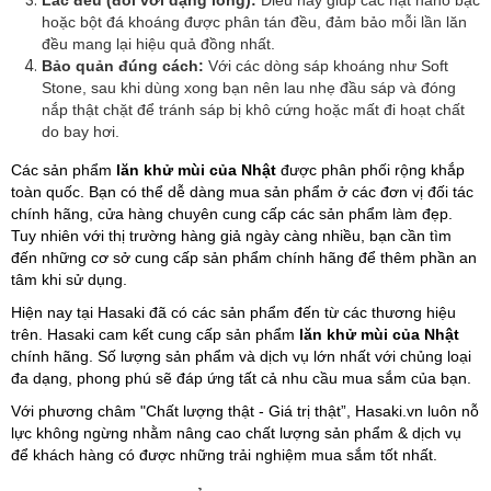
Lắc đều (đối với dạng lỏng):
Điều này giúp các hạt nano bạc
hoặc bột đá khoáng được phân tán đều, đảm bảo mỗi lần lăn
đều mang lại hiệu quả đồng nhất.
Bảo quản đúng cách:
Với các dòng sáp khoáng như Soft
Stone, sau khi dùng xong bạn nên lau nhẹ đầu sáp và đóng
nắp thật chặt để tránh sáp bị khô cứng hoặc mất đi hoạt chất
do bay hơi.
Các sản phẩm
lăn khử mùi của Nhật
được phân phối rộng khắp
toàn quốc. Bạn có thể dễ dàng mua sản phẩm ở các đơn vị đối tác
chính hãng, cửa hàng chuyên cung cấp các sản phẩm làm đẹp.
Tuy nhiên với thị trường hàng giả ngày càng nhiều, bạn cần tìm
đến những cơ sở cung cấp sản phẩm chính hãng để thêm phần an
tâm khi sử dụng.
Hiện nay tại Hasaki đã có các sản phẩm đến từ các thương hiệu
trên. Hasaki cam kết cung cấp sản phẩm
lăn khử mùi của Nhật
chính hãng. Số lượng sản phẩm và dịch vụ lớn nhất với chủng loại
đa dạng, phong phú sẽ đáp ứng tất cả nhu cầu mua sắm của bạn.
Với phương châm "Chất lượng thật - Giá trị thật”, Hasaki.vn luôn nỗ
lực không ngừng nhằm nâng cao chất lượng sản phẩm & dịch vụ
để khách hàng có được những trải nghiệm mua sắm tốt nhất.