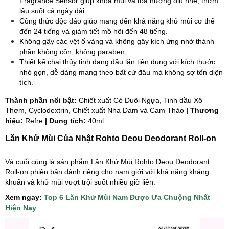
Fragrance Sensor giúp khóa mùi và tỏa hương dịu nhẹ, thơm
lâu suốt cả ngày dài.
Công thức độc đáo giúp mang đến khả năng khử mùi cơ thể
đến 24 tiếng và giảm tiết mồ hôi đến 48 tiếng.
Không gây các vệt ố vàng và không gây kích ứng nhờ thành
phần không cồn, không paraben,...
Thiết kế chai thủy tinh dạng đầu lăn tiện dụng với kích thước
nhỏ gọn, dễ dàng mang theo bất cứ đâu mà không sợ tốn diện
tích.
Thành phần nổi bật:
Chiết xuất Cỏ Đuôi Ngựa, Tinh dầu Xô
Thơm, Cyclodextrin, Chiết xuất Nha Đam và Cam Thảo
| Thương
hiệu:
Refre
| Dung tích:
40ml
Lăn Khử Mùi Của Nhật Rohto Deou Deodorant Roll-on
Và cuối cùng là sản phẩm Lăn Khử Mùi Rohto Deou Deodorant
Roll-on phiên bản dành riêng cho nam giới với khả năng kháng
khuẩn và khử mùi vượt trội suốt nhiều giờ liền.
Xem ngay:
Top 6 Lăn Khử Mùi Nam Được Ưa Chuộng Nhất
Hiện Nay