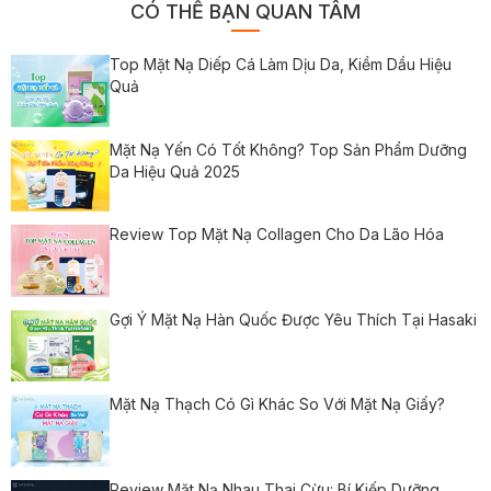
CÓ THỂ BẠN QUAN TÂM
Top Mặt Nạ Diếp Cá Làm Dịu Da, Kiềm Dầu Hiệu
Quả
Mặt Nạ Yến Có Tốt Không? Top Sản Phẩm Dưỡng
Da Hiệu Quả 2025
Review Top Mặt Nạ Collagen Cho Da Lão Hóa
Gợi Ý Mặt Nạ Hàn Quốc Được Yêu Thích Tại Hasaki
Mặt Nạ Thạch Có Gì Khác So Với Mặt Nạ Giấy?
Review Mặt Nạ Nhau Thai Cừu: Bí Kiếp Dưỡng