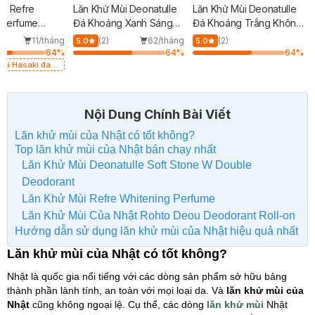
ùi Refre
Lăn Khử Mùi Deonatulle
Lăn Khử Mùi Deonatulle
 Perfume
Đá Khoáng Xanh Sáng
Đá Khoáng Trắng Không
g Trọng 40ml
Da 20g
Màu 20g
11/tháng
(2)
62/tháng
(2)
5.0
5.0
64
%
64
%
64
%
 tại Hasaki đang
ong 2 phiên
và giới hạn.
Nội Dung Chính Bài Viết
Lăn khử mùi của Nhật có tốt không?
Top lăn khử mùi của Nhật bán chạy nhất
Lăn Khử Mùi Deonatulle Soft Stone W Double
Deodorant
Lăn Khử Mùi Refre Whitening Perfume
Lăn Khử Mùi Của Nhật Rohto Deou Deodorant Roll-on
Hướng dẫn sử dụng lăn khử mùi của Nhật hiệu quả nhất
Lăn khử mùi của Nhật có tốt không?
Nhật là quốc gia nổi tiếng với các dòng sản phẩm sở hữu bảng
thành phần lành tính, an toàn với mọi loại da. Và
lăn khử mùi của
Nhật
cũng không ngoại lệ. Cụ thể, các dòng
lăn khử mùi
Nhật