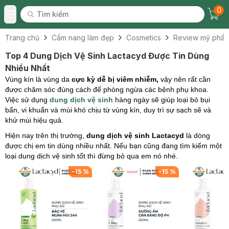
0
Tìm kiếm
Chec
Tìm kiếm
Toggle Menu
Trang chủ
Cẩm nang làm đẹp
Cosmetics
Review mỹ phẩ
Top 4 Dung Dịch Vệ Sinh Lactacyd Được Tin Dùng
Nhiều Nhất
Vùng kín là vùng da
cực kỳ dễ bị viêm nhiễm,
vậy nên rất cần
được chăm sóc đúng cách để phòng ngừa các bệnh phụ khoa.
Việc sử dụng
dung dịch vệ sinh
hàng ngày sẽ giúp loại bỏ bụi
bẩn, vi khuẩn và mùi khó chịu từ vùng kín, duy trì sự sạch sẽ và
khử mùi hiệu quả.
Hiện nay trên thị trường,
dung dịch vệ sinh Lactacyd
là dòng
được chị em tin dùng nhiều nhất. Nếu bạn cũng đang tìm kiếm một
loại dung dịch vệ sinh tốt thì đừng bỏ qua em nó nhé.
-
15
%
-
15
%