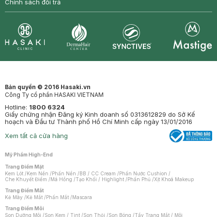
Chính sách đổi trả
Synctives
Clinic
Dermahair
Mastige
Bản quyền © 2016 Hasaki.vn
Công Ty cổ phần HASAKI VIETNAM
Hotline:
1800 6324
Giấy chứng nhận Đăng ký Kinh doanh số 0313612829 do Sở Kế
hoạch và Đầu tư Thành phố Hồ Chí Minh cấp ngày 13/01/2016
Xem tất cả cửa hàng
Mỹ Phẩm High-End
Trang Điểm Mặt
Kem Lót
/
Kem Nền
/
Phấn Nền
/
BB / CC Cream
/
Phấn Nước Cushion
/
Che Khuyết Điểm
/
Má Hồng
/
Tạo Khối / Highlight
/
Phấn Phủ
/
Xịt Khoá Makeup
Trang Điểm Mắt
Kẻ Mày
/
Kẻ Mắt
/
Phấn Mắt
/
Mascara
Trang Điểm Môi
Son Dưỡng Môi
/
Son Kem / Tint
/
Son Thỏi
/
Son Bóng
/
Tẩy Trang Mắt / Môi