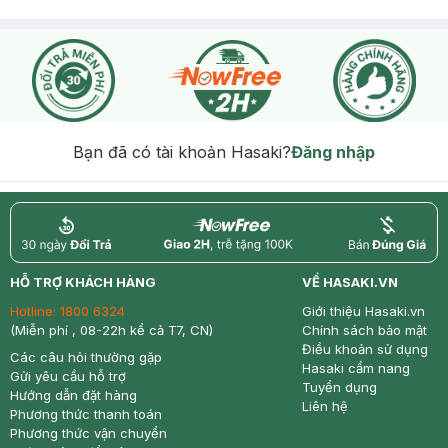
Bạn đã có tài khoản Hasaki?
Đăng nhập
return
nowfree
price
HỖ TRỢ KHÁCH HÀNG
VỀ HASAKI.VN
Hotline:
1800 6324
Giới thiệu Hasaki.vn
(Miễn phí , 08-22h kể cả T7, CN)
Chính sách bảo mật
Điều khoản sử dụng
Các câu hỏi thường gặp
Hasaki cẩm nang
Gửi yêu cầu hỗ trợ
Tuyển dụng
Hướng dẫn đặt hàng
Liên hệ
Phương thức thanh toán
Phương thức vận chuyển