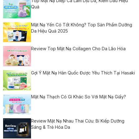
Top Mặt Nạ Diếp Cá Làm Dịu Da, Kiềm Dầu Hiệu
Quả
Mặt Nạ Yến Có Tốt Không? Top Sản Phẩm Dưỡng
Da Hiệu Quả 2025
Review Top Mặt Nạ Collagen Cho Da Lão Hóa
Gợi Ý Mặt Nạ Hàn Quốc Được Yêu Thích Tại Hasaki
Mặt Nạ Thạch Có Gì Khác So Với Mặt Nạ Giấy?
Review Mặt Nạ Nhau Thai Cừu: Bí Kiếp Dưỡng
Sáng & Trẻ Hóa Da