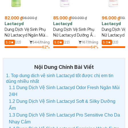
82.000 ₫
85.000 ₫
96.000 ₫
96.000 ₫
100.000 ₫
110.
Lactacyd
Lactacyd
Lactacyd
Dung Dịch Vệ Sinh Phụ
Dung Dịch Vệ Sinh Phụ
Dung Dịch Vệ 
Nữ Lactacyd Ngăn Mùi
Nữ Lactacyd Dưỡng Ẩm
Nữ Lactacyd 
24H 250ml
250ml
Nhạy Cảm 250
(22)
544/tháng
(22)
167/tháng
(22)
5.0
5.0
5.0
62
%
64
%
Nội Dung Chính Bài Viết
1. Top dung dịch vệ sinh Lactacyd tốt được chị em tin
dùng nhiều nhất
1.1 Dung Dịch Vệ Sinh Lactacyd Odor Fresh Ngăn Mùi
24H
1.2 Dung Dịch Vệ Sinh Lactacyd Soft & Silky Dưỡng
Ẩm
1.3 Dung Dịch Vệ Sinh Lactacyd Pro Sensitive Cho Da
Nhạy Cảm