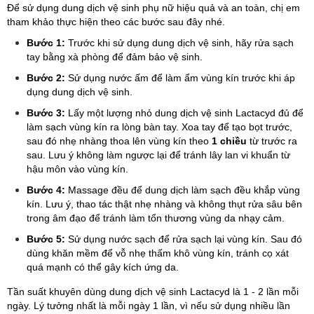
Để sử dụng dung dịch vệ sinh phụ nữ hiệu quả và an toàn, chị em
tham khảo thực hiện theo các bước sau đây nhé.
Bước 1:
Trước khi sử dụng dung dịch vệ sinh, hãy rửa sạch
tay bằng xà phòng để đảm bảo vệ sinh.
Bước 2:
Sử dụng nước ấm để làm ẩm vùng kín trước khi áp
dụng dung dịch vệ sinh.
Bước 3:
Lấy một lượng nhỏ dung dịch vệ sinh Lactacyd đủ để
làm sạch vùng kín ra lòng bàn tay. Xoa tay để tạo bọt trước,
sau đó nhẹ nhàng thoa lên vùng kín theo
1 chiều
từ trước ra
sau. Lưu ý không làm ngược lại để tránh lây lan vi khuẩn từ
hậu môn vào vùng kín.
Bước 4:
Massage đều để dung dịch làm sạch đều khắp vùng
kín. Lưu ý, thao tác thật nhẹ nhàng và không thụt rửa sâu bên
trong âm đạo để tránh làm tổn thương vùng da nhạy cảm.
Bước 5:
Sử dụng nước sạch để rửa sạch lại vùng kín. Sau đó
dùng khăn mềm để vỗ nhẹ thấm khô vùng kín, tránh cọ xát
quá mạnh có thể gây kích ứng da.
Tần suất khuyên dùng dung dịch vệ sinh Lactacyd là 1 - 2 lần mỗi
ngày. Lý tưởng nhất là mỗi ngày 1 lần, vì nếu sử dụng nhiều lần