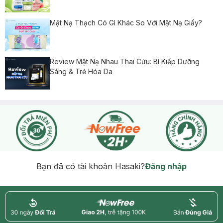
Mặt Nạ Thạch Có Gì Khác So Với Mặt Nạ Giấy?
Review Mặt Nạ Nhau Thai Cừu: Bí Kiếp Dưỡng
Sáng & Trẻ Hóa Da
Bạn đã có tài khoản Hasaki?
Đăng nhập
return
nowfree
price