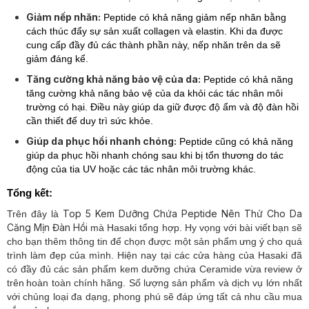
Giảm nếp nhăn:
Peptide có khả năng giảm nếp nhăn bằng
cách thúc đẩy sự sản xuất collagen và elastin. Khi da được
cung cấp đầy đủ các thành phần này, nếp nhăn trên da sẽ
giảm đáng kể.
Tăng cường khả năng bảo vệ của da:
Peptide có khả năng
tăng cường khả năng bảo vệ của da khỏi các tác nhân môi
trường có hại. Điều này giúp da giữ được độ ẩm và độ đàn hồi
cần thiết để duy trì sức khỏe.
Giúp da phục hồi nhanh chóng:
Peptide cũng có khả năng
giúp da phục hồi nhanh chóng sau khi bị tổn thương do tác
động của tia UV hoặc các tác nhân môi trường khác.
Tổng kết:
Top 5 Kem Dưỡng Chứa Peptide Nên Thử Cho Da
Trên đây là
Căng Mịn Đàn Hồi
mà
Hasaki tổng hợp. Hy vọng với bài viết
bạn sẽ
cho bạn thêm thông tin để chọn được một sản phẩm
ưng ý cho quá
trình làm đẹp của mình. Hiện nay tại các cửa hàng của Hasaki đã
có đầy đủ các sản phẩm kem dưỡng chứa Ceramide
vừa review ở
trên
hoàn toàn chính hãng. Số lượng sản phẩm và dịch vụ lớn nhất
với chủng loại đa dạng, phong phú sẽ đáp ứng tất cả nhu cầu mua