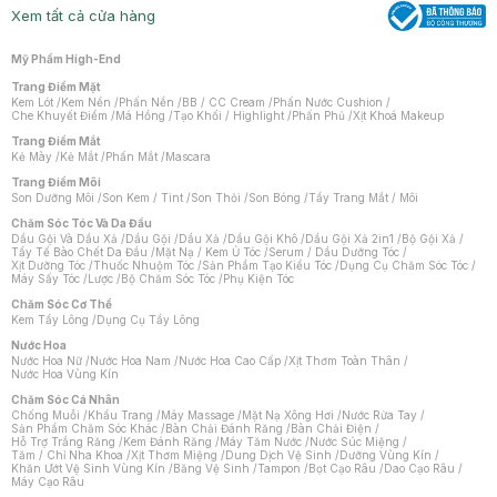
Xem tất cả cửa hàng
Mỹ Phẩm High-End
Trang Điểm Mặt
Kem Lót
/
Kem Nền
/
Phấn Nền
/
BB / CC Cream
/
Phấn Nước Cushion
/
Che Khuyết Điểm
/
Má Hồng
/
Tạo Khối / Highlight
/
Phấn Phủ
/
Xịt Khoá Makeup
Trang Điểm Mắt
Kẻ Mày
/
Kẻ Mắt
/
Phấn Mắt
/
Mascara
Trang Điểm Môi
Son Dưỡng Môi
/
Son Kem / Tint
/
Son Thỏi
/
Son Bóng
/
Tẩy Trang Mắt / Môi
Chăm Sóc Tóc Và Da Đầu
Dầu Gội Và Dầu Xả
/
Dầu Gội
/
Dầu Xả
/
Dầu Gội Khô
/
Dầu Gội Xả 2in1
/
Bộ Gội Xả
/
Tẩy Tế Bào Chết Da Đầu
/
Mặt Nạ / Kem Ủ Tóc
/
Serum / Dầu Dưỡng Tóc
/
Xịt Dưỡng Tóc
/
Thuốc Nhuộm Tóc
/
Sản Phẩm Tạo Kiểu Tóc
/
Dụng Cụ Chăm Sóc Tóc
/
Máy Sấy Tóc
/
Lược
/
Bộ Chăm Sóc Tóc
/
Phụ Kiện Tóc
Chăm Sóc Cơ Thể
Kem Tẩy Lông
/
Dụng Cụ Tẩy Lông
Nước Hoa
Nước Hoa Nữ
/
Nước Hoa Nam
/
Nước Hoa Cao Cấp
/
Xịt Thơm Toàn Thân
/
Nước Hoa Vùng Kín
Chăm Sóc Cá Nhân
Chống Muỗi
/
Khẩu Trang
/
Máy Massage
/
Mặt Nạ Xông Hơi
/
Nước Rửa Tay
/
Sản Phẩm Chăm Sóc Khác
/
Bàn Chải Đánh Răng
/
Bàn Chải Điện
/
Hỗ Trợ Trắng Răng
/
Kem Đánh Răng
/
Máy Tăm Nước
/
Nước Súc Miệng
/
Tăm / Chỉ Nha Khoa
/
Xịt Thơm Miệng
/
Dung Dịch Vệ Sinh
/
Dưỡng Vùng Kín
/
Khăn Ướt Vệ Sinh Vùng Kín
/
Băng Vệ Sinh
/
Tampon
/
Bọt Cạo Râu
/
Dao Cạo Râu
/
Máy Cạo Râu
Chat i