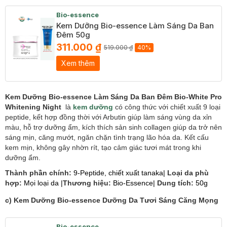
Bio-essence
Kem Dưỡng Bio-essence Làm Sáng Da Ban
Đêm 50g
311.000 ₫
519.000 ₫
40%
Xem thêm
Kem Dưỡng Bio-essence Làm Sáng Da Ban Đêm Bio-White Pro
Whitening Night
là
kem dưỡng
có c
ông thức với chiết xuất 9 loại
peptide, kết hợp đồng thời với
Arbutin giúp làm sáng vùng da xỉn
màu, hỗ trợ dưỡng ẩm, kích thích sản sinh collagen giúp da trở nên
sáng mịn, căng mướt, ngăn chặn tình trạng lão hóa da. Kết cấu
kem mịn, không gây nhờn rít, tạo cảm giác tươi mát trong khi
dưỡng ẩm.
Thành phần chính:
9-Peptide, chiết xuất tanaka
|
Loại da phù
hợp:
Mọi loại da
|
Thương hiệu:
Bio-Essence|
Dung tích:
50g
c) Kem Dưỡng Bio-essence Dưỡng Da Tươi Sáng Căng Mọng
Bio-essence