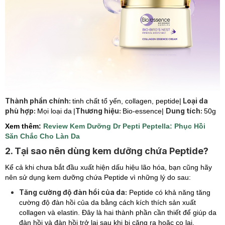
Thành phần chính:
Loại da
tinh chất tổ yến, collagen, peptide|
phù hợp:
Thương hiệu:
Dung tích:
Mọi loại da
|
Bio-essence|
50g
Xem thêm:
Review Kem Dưỡng Dr Pepti Peptella: Phục Hồi
Săn Chắc Cho Làn Da
2. Tại sao nên dùng kem dưỡng chứa Peptide?
Kể cả khi chưa bắt đầu xuất hiện dấu hiệu lão hóa, bạn cũng hãy
nên sử dụng kem dưỡng chứa Peptide vì những lý do sau:
Tăng cường độ đàn hồi của da:
Peptide có khả năng tăng
cường độ đàn hồi của da bằng cách kích thích sản xuất
collagen và elastin. Đây là hai thành phần cần thiết để giúp da
đàn hồi và đàn hồi trở lại sau khi bị căng ra hoặc co lại.