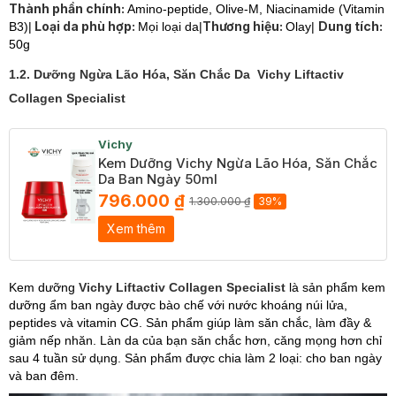
Thành phần chính:
Amino-peptide, Olive-M, Niacinamide (Vitamin
Loại da phù hợp:
Thương hiệu:
Dung tích:
B3)|
Mọi loại da|
Olay|
50g
1.2. Dưỡng Ngừa Lão Hóa, Săn Chắc Da Vichy Liftactiv
Collagen Specialist
Vichy
Kem Dưỡng Vichy Ngừa Lão Hóa, Săn Chắc
Da Ban Ngày 50ml
796.000 ₫
1.300.000 ₫
39%
Xem thêm
Kem dưỡng
Vichy Liftactiv Collagen Specialist
là sản phẩm kem
dưỡng ẩm ban ngày được bào chế với nước khoáng núi lửa,
peptides và vitamin CG. Sản phẩm giúp làm săn chắc, làm đầy &
giảm nếp nhăn. Làn da của bạn săn chắc hơn, căng mọng hơn chỉ
sau 4 tuần sử dụng. Sản phẩm được chia làm 2 loại: cho ban ngày
và ban đêm.