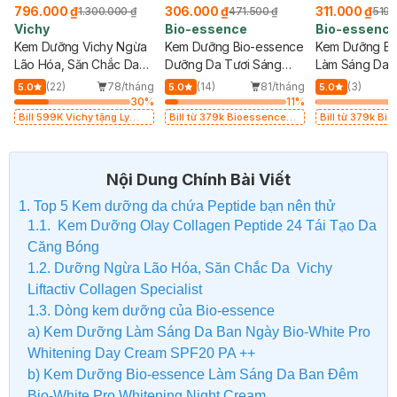
796.000 ₫
306.000 ₫
311.000 ₫
1.300.000 ₫
471.500 ₫
519.
Vichy
Bio-essence
Bio-essenc
Kem Dưỡng Vichy Ngừa
Kem Dưỡng Bio-essence
Kem Dưỡng Bi
Lão Hóa, Săn Chắc Da
Dưỡng Da Tươi Sáng
Làm Sáng Da 
Ban Ngày 50ml
Căng Mọng 50g
50g
(22)
78/tháng
(14)
81/tháng
(3)
5.0
5.0
5.0
30
%
11
%
Bill 599K Vichy tặng Ly
Bill từ 379k Bioessence
Bill từ 379k B
thủy tinh trị giá 200K (SL
tặng Gel Tẩy Tế Bào Chết
tặng Gel Tẩy Tế Bào Chết
có hạn)
60g
60g
Nội Dung Chính Bài Viết
1. Top 5 Kem dưỡng da chứa Peptide bạn nên thử
1.1. Kem Dưỡng Olay Collagen Peptide 24 Tái Tạo Da
Căng Bóng
1.2. Dưỡng Ngừa Lão Hóa, Săn Chắc Da Vichy
Liftactiv Collagen Specialist
1.3. Dòng kem dưỡng của Bio-essence
a) Kem Dưỡng Làm Sáng Da Ban Ngày Bio-White Pro
Whitening Day Cream SPF20 PA ++
b) Kem Dưỡng Bio-essence Làm Sáng Da Ban Đêm
Bio-White Pro Whitening Night Cream