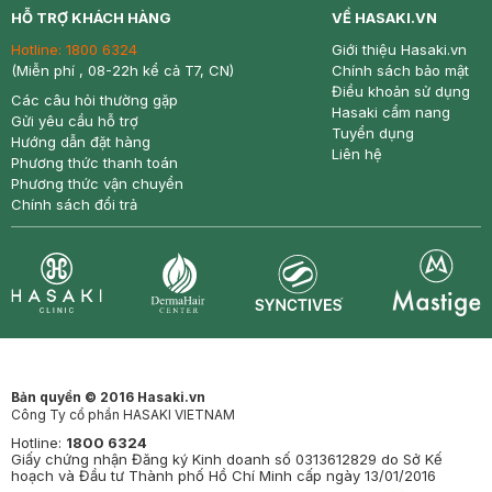
HỖ TRỢ KHÁCH HÀNG
VỀ HASAKI.VN
Hotline:
1800 6324
Giới thiệu Hasaki.vn
(Miễn phí , 08-22h kể cả T7, CN)
Chính sách bảo mật
Điều khoản sử dụng
Các câu hỏi thường gặp
Hasaki cẩm nang
Gửi yêu cầu hỗ trợ
Tuyển dụng
Hướng dẫn đặt hàng
Liên hệ
Phương thức thanh toán
Phương thức vận chuyển
Chính sách đổi trả
Synctives
Clinic
Dermahair
Mastige
Bản quyền © 2016 Hasaki.vn
Công Ty cổ phần HASAKI VIETNAM
Hotline:
1800 6324
Giấy chứng nhận Đăng ký Kinh doanh số 0313612829 do Sở Kế
hoạch và Đầu tư Thành phố Hồ Chí Minh cấp ngày 13/01/2016