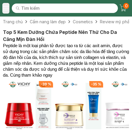
0
Tìm kiếm
Chec
Tìm kiếm
Toggle Menu
Trang chủ
Cẩm nang làm đẹp
Cosmetics
Review mỹ phẩ
Top 5 Kem Dưỡng Chứa Peptide Nên Thử Cho Da
Căng Mịn Đàn Hồi
Peptide là một loại phân tử được tạo ra từ các axit amin, được
sử dụng trong các sản phẩm chăm sóc da lão hóa để tăng cường
độ đàn hồi của da, kích thích sự sản sinh collagen và elastin, và
giảm nếp nhăn. Kem dưỡng chứa peptide là một loại sản phẩm
chăm sóc da được sử dụng để cải thiện và duy trì sức khỏe của
da. Cùng tham khảo ngay
-
39
%
-
35
%