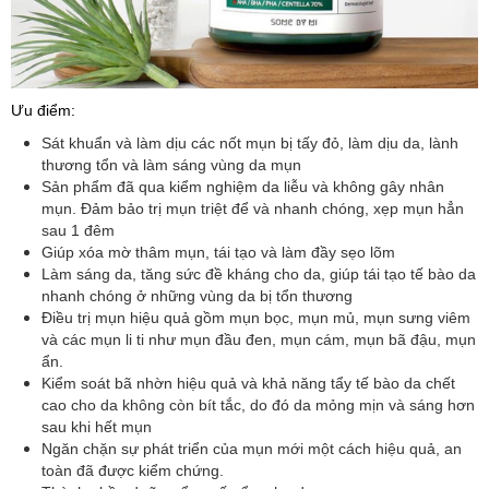
Ưu điểm:
Sát khuẩn và làm dịu các nốt mụn bị tấy đỏ, làm dịu da, lành
thương tổn và làm sáng vùng da mụn
Sản phẩm đã qua kiểm nghiệm da liễu và không gây nhân
mụn. Đảm bảo trị mụn triệt để và nhanh chóng, xẹp mụn hẳn
sau 1 đêm
Giúp xóa mờ thâm mụn, tái tạo và làm đầy sẹo lõm
Làm sáng da, tăng sức đề kháng cho da, giúp tái tạo tế bào da
nhanh chóng ở những vùng da bị tổn thương
Điều trị mụn hiệu quả gồm mụn bọc, mụn mủ, mụn sưng viêm
và các mụn li ti như mụn đầu đen, mụn cám, mụn bã đậu, mụn
ẩn.
Kiểm soát bã nhờn hiệu quả và khả năng tẩy tế bào da chết
cao cho da không còn bít tắc, do đó da mỏng mịn và sáng hơn
sau khi hết mụn
Ngăn chặn sự phát triển của mụn mới một cách hiệu quả, an
toàn đã được kiểm chứng.