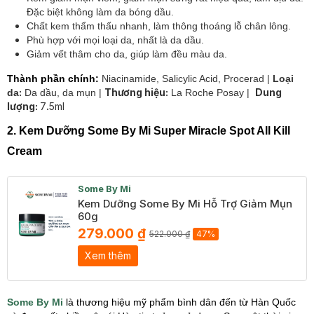
Đặc biệt không làm da bóng dầu.
Chất kem thẩm thấu nhanh, làm thông thoáng lỗ chân lông.
Phù hợp với mọi loại da, nhất là da dầu.
Giảm vết thâm cho da, giúp làm đều màu da.
Thành phần chính:
Niacinamide, Salicylic Acid, Procerad
|
Loại
:
Thương hiệu:
Dung
da
Da dầu, da mụn |
La Roche Posay |
lượng:
7
.
5ml
2.
Kem Dưỡng Some By Mi Super Miracle Spot All Kill
Cream
Some By Mi
Kem Dưỡng Some By Mi Hỗ Trợ Giảm Mụn
60g
279.000 ₫
522.000 ₫
47%
Xem thêm
Some By Mi
là thương hiệu mỹ phẩm bình dân đến từ Hàn Quốc