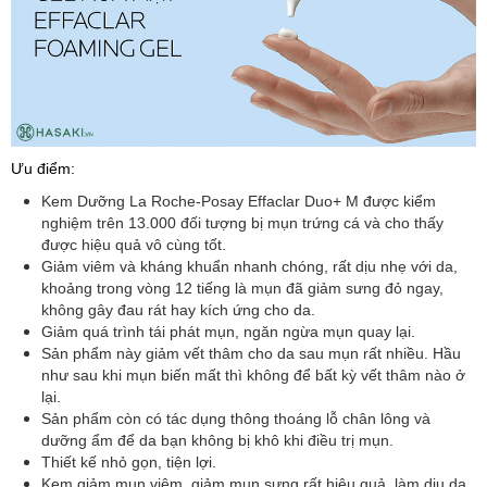
Ưu điểm:
Kem Dưỡng La Roche-Posay Effaclar Duo+ M
được kiểm
nghiệm trên 13.000 đối tượng bị mụn trứng cá và cho thấy
được hiệu quả vô cùng tốt.
Giảm viêm và kháng khuẩn nhanh chóng, rất dịu nhẹ với da,
khoảng trong vòng 12 tiếng là mụn đã giảm sưng đỏ ngay,
không gây đau rát hay kích ứng cho da.
Giảm quá trình tái phát mụn, ngăn ngừa mụn quay lại.
Sản phẩm này giảm vết thâm cho da sau mụn rất nhiều. Hầu
như sau khi mụn biến mất thì không để bất kỳ vết thâm nào ở
lại.
Sản phẩm còn có tác dụng thông thoáng lỗ chân lông và
dưỡng ẩm để da bạn không bị khô khi điều trị mụn.
Thiết kế nhỏ gọn, tiện lợi.
Kem giảm mụn viêm, giảm mụn sưng rất hiệu quả, làm dịu da.