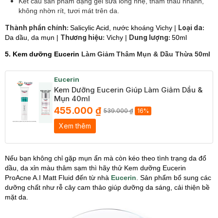
Kết cấu sản phẩm dạng gel sữa lỏng nhẹ, thẩm thấu nhanh,
không nhờn rít, tươi mát trên da.
Thành phần chính:
Loại da:
Salicylic Acid, nước khoáng Vichy |
Thương hiệu:
Dung lượng:
Da dầu, da mụn |
Vichy |
50ml
5. Kem dưỡng Eucerin
Làm Giảm Thâm Mụn & Dầu Thừa 50ml
Eucerin
Kem Dưỡng Eucerin Giúp Làm Giảm Dầu &
Mụn 40ml
455.000 ₫
539.000 ₫
16%
Xem thêm
Nếu bạn không chỉ gặp mụn ẩn mà còn kéo theo tình trạng da đổ
dầu, da xỉn màu thâm sạm thì hãy thử Kem dưỡng Eucerin
ProAcne A.I Matt Fluid đến từ nhà
Eucerin
.
Sản phẩm bổ sung các
dưỡng chất như rễ cây cam thảo giúp dưỡng da sáng, cải thiện bề
mặt da.