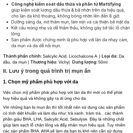
Công nghệ kiểm soát dầu thừa
và phân tử Mattifying
giúp kiểm soát lượng dầu thừa & bã nhờn trên da hiệu quả,
cho làn da khô thoáng, không bóng nhờn lên đến 8 giờ.
Dưỡng sáng da, mờ thâm mụn, làm mịn và cải thiện bề mặt da.
Kết cấu mỏng nhẹ và dễ thẩm thấu, không gây bít tắc lỗ chân
lông.
Sản phẩm được chứng minh là phù hợp với làn da nhạy cảm,
da mụn và da dễ nổi mụn.
Thành phần chính:
Loại da:
Salicylic Acid,
Licochalcone A
|
Da
Thương hiệu:
Dung lượng:
dầu, da mụn |
Vichy|
50ml
II. Lưu ý trong quá trình trị mụn ẩn
1. Chọn mỹ phẩm phù hợp với da
Việc chọn mỹ phẩm phải phù hợp với làn da thì mới có thể phát
huy hiệu quả và không gây ra dị ứng cho da.
Với những bạn bị mụn ẩn thì tốt nhất nên sử dụng các sản phẩm
có tính diệt khuẩn và làm dịu như: trà xanh, tràm trà…các thành
phần giàu BHA, LHA, Salicylic Acid, Sebulyse. Đây là những chất
giúp làm sạch lỗ chân lông và đẩy nhân mụn hiệu quả. Tuy nhiên
các sản phẩm BHA, AHA sẽ làm da bạn bị khô nên cần sử dụng