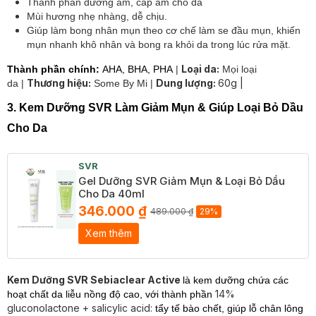
Thành phần dưỡng ẩm, cấp ẩm cho da
Mùi hương nhẹ nhàng, dễ chịu.
Giúp làm bong nhân mụn theo cơ chế làm se đầu mụn, khiến
mụn nhanh khô nhân và bong ra khỏi da trong lúc rửa mặt.
Loại da:
Thành phần chính:
AHA, BHA, PHA
|
Mọi loại
Thương hiệu:
Dung lượng:
60g |
da |
Some By Mi |
3. Kem Dưỡng SVR Làm Giảm Mụn & Giúp Loại Bỏ Dầu
Cho Da
SVR
Gel Dưỡng SVR Giảm Mụn & Loại Bỏ Dầu
Cho Da 40ml
346.000 ₫
489.000 ₫
29%
Xem thêm
Kem Dưỡng SVR Sebiaclear Active
là kem dưỡng chứa các
14%
hoạt chất da liễu nồng độ cao, với thành phần
gluconolactone + salicylic acid:
tẩy tế bào chết, giúp lỗ chân lông