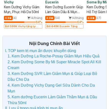
Vichy
Eucerin
Some By Mi
Kem Dưỡng Vichy Giảm
Kem Dưỡng Eucerin Giúp
Kem Dưỡng So
Mụn, Phục Hồi Da 50ml
Làm Giảm Dầu & Mụn
Hỗ Trợ Giảm 
40ml
g
(4)
14/tháng
(54)
14/tháng
(27)
4.8
4.9
4.6
%
64
%
64
%
Bill 599K Vichy tặng Ly
Bill 649K Eucerin Tặng
thủy tinh trị giá 200K (SL
Nước Dưỡng Sáng Da 30ml
có hạn)
trị giá 350K (SL có hạn)
Nội Dung Chính Bài Viết
I. TOP kem trị mụn ẩn được khuyên dùng
1. Kem Dưỡng La Roche-Posay Giảm Mụn Hiệu Quả
2. Kem Dưỡng Some By Mi Super Miracle Spot All Kill
Cream
3. Kem Dưỡng SVR Làm Giảm Mụn & Giúp Loại Bỏ
Dầu Cho Da
4. Kem Dưỡng Vichy Dạng Gel Sữa Dành Cho Da
Mụn
5. Kem dưỡng Eucerin Làm Giảm Thâm Mụn & Dầu
Thừa 50ml
II. Lưu ý trong quá trình trị mụn ẩn