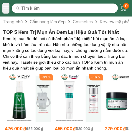
0
Tìm kiếm
Chec
Tìm kiếm
Toggle Menu
Trang chủ
Cẩm nang làm đẹp
Cosmetics
Review mỹ phẩ
TOP 5 Kem Trị Mụn Ẩn Đem Lại Hiệu Quả Tốt Nhất
Kem trị mụn ẩn đòi hỏi có thành phần “đặc biệt” bởi mụn ẩn là loại
khó trị và bám lâu trên da.
Hầu như những tác dụng vật lý như nặn
mụn không có tác dụng với loại này, vì chúng thường nằm dưới da.
Chỉ có thể can thiệp bằng kem đặc trị mụn chuyên biệt. Trong bài
viết này, Hasaki sẽ giới thiệu cho các bạn TOP 5 Kem trị mụn ẩn
hiệu quả nhất sẽ giúp bạn loại bỏ mụn ẩn nhanh chóng.
%
-
31
%
-
16
%
476.000 ₫
455.000 ₫
279.000 ₫
685.000 ₫
539.000 ₫
522