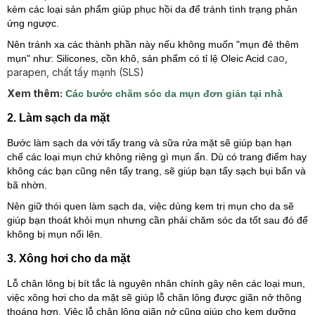
kèm các loại sản phẩm giúp phục hồi da để tránh tình trạng phản
ứng ngược.
Nên tránh xa các thành phần này nếu không muốn "mụn đẻ thêm
cao,
mụn" như: Silicones, cồn khô, sản phẩm có tỉ lệ
Oleic Acid
parapen, chất tẩy mạnh (SLS)
Xem thêm:
Các bước chăm sóc da mụn đơn giản tại nhà
2. Làm sạch da mặt
Bước làm sạch da với tẩy trang và sữa rửa mặt sẽ giúp bạn hạn
chế các loại mụn chứ không riêng gì mụn ẩn. Dù có trang điểm hay
không các bạn cũng nên tẩy trang, sẽ giúp bạn tẩy sạch bụi bẩn và
bã nhờn.
Nên giữ thói quen làm sạch da, việc dùng kem trị mụn cho da sẽ
giúp bạn thoát khỏi mụn nhưng cần phải chăm sóc da tốt sau đó để
không bị mụn nổi lên.
3. Xông hơi cho da mặt
Lỗ chân lông bị bít tắc là nguyên nhân chính gây nên các loại mun,
việc xông hơi cho da mặt sẽ giúp lỗ chân lông được giãn nở thông
thoáng hơn. Việc lỗ chân lông giãn nở cũng giúp cho kem dưỡng