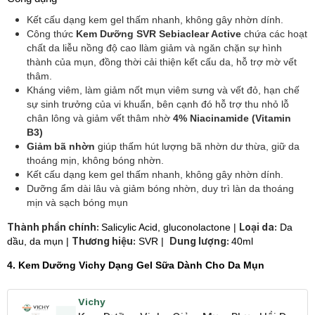
Kết cấu dạng kem gel thấm nhanh, không gây nhờn dính.
Công thức
Kem Dưỡng SVR Sebiaclear Active
chứa các hoạt
chất da liễu nồng độ cao llàm giảm và ngăn chặn sự hình
thành của mụn, đồng thời cải thiện kết cấu da, hỗ trợ mờ vết
thâm.
Kháng viêm, làm giảm nốt mụn viêm sưng và vết đỏ, hạn chế
sự sinh trưởng của vi khuẩn, bên cạnh đó hỗ trợ thu nhỏ lỗ
chân lông và giảm vết thâm nhờ
4% Niacinamide (Vitamin
B3)
Giảm bã nhờn
giúp thấm hút lượng bã nhờn dư thừa, giữ da
thoáng mịn, không bóng nhờn.
Kết cấu dạng kem gel thấm nhanh, không gây nhờn dính.
Dưỡng ẩm dài lâu và giảm bóng nhờn, duy trì làn da thoáng
mịn và sạch bóng mụn
Thành phần chính:
Loại da:
Salicylic Acid, gluconolactone |
Da
Thương hiệu:
Dung lượng:
dầu, da mụn |
SVR |
40ml
4. Kem Dưỡng Vichy Dạng Gel Sữa Dành Cho Da Mụn
Vichy