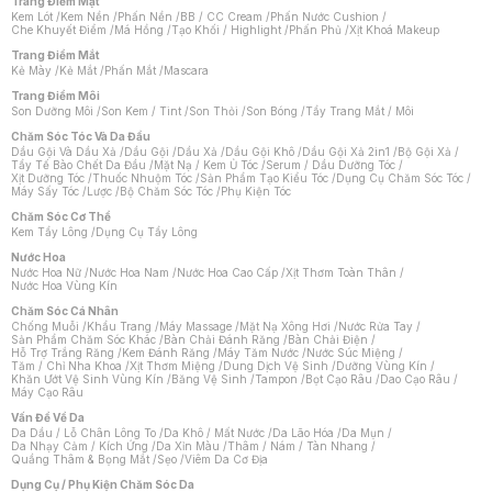
Trang Điểm Mặt
Kem Lót
/
Kem Nền
/
Phấn Nền
/
BB / CC Cream
/
Phấn Nước Cushion
/
Che Khuyết Điểm
/
Má Hồng
/
Tạo Khối / Highlight
/
Phấn Phủ
/
Xịt Khoá Makeup
Trang Điểm Mắt
Kẻ Mày
/
Kẻ Mắt
/
Phấn Mắt
/
Mascara
Trang Điểm Môi
Son Dưỡng Môi
/
Son Kem / Tint
/
Son Thỏi
/
Son Bóng
/
Tẩy Trang Mắt / Môi
Chăm Sóc Tóc Và Da Đầu
Dầu Gội Và Dầu Xả
/
Dầu Gội
/
Dầu Xả
/
Dầu Gội Khô
/
Dầu Gội Xả 2in1
/
Bộ Gội Xả
/
Tẩy Tế Bào Chết Da Đầu
/
Mặt Nạ / Kem Ủ Tóc
/
Serum / Dầu Dưỡng Tóc
/
Xịt Dưỡng Tóc
/
Thuốc Nhuộm Tóc
/
Sản Phẩm Tạo Kiểu Tóc
/
Dụng Cụ Chăm Sóc Tóc
/
Máy Sấy Tóc
/
Lược
/
Bộ Chăm Sóc Tóc
/
Phụ Kiện Tóc
Chăm Sóc Cơ Thể
Kem Tẩy Lông
/
Dụng Cụ Tẩy Lông
Nước Hoa
Nước Hoa Nữ
/
Nước Hoa Nam
/
Nước Hoa Cao Cấp
/
Xịt Thơm Toàn Thân
/
Nước Hoa Vùng Kín
Chăm Sóc Cá Nhân
Chống Muỗi
/
Khẩu Trang
/
Máy Massage
/
Mặt Nạ Xông Hơi
/
Nước Rửa Tay
/
Sản Phẩm Chăm Sóc Khác
/
Bàn Chải Đánh Răng
/
Bàn Chải Điện
/
Hỗ Trợ Trắng Răng
/
Kem Đánh Răng
/
Máy Tăm Nước
/
Nước Súc Miệng
/
Tăm / Chỉ Nha Khoa
/
Xịt Thơm Miệng
/
Dung Dịch Vệ Sinh
/
Dưỡng Vùng Kín
/
Khăn Ướt Vệ Sinh Vùng Kín
/
Băng Vệ Sinh
/
Tampon
/
Bọt Cạo Râu
/
Dao Cạo Râu
/
Máy Cạo Râu
Chat i
Vấn Đề Về Da
Da Dầu / Lỗ Chân Lông To
/
Da Khô / Mất Nước
/
Da Lão Hóa
/
Da Mụn
/
Da Nhạy Cảm / Kích Ứng
/
Da Xỉn Màu
/
Thâm / Nám / Tàn Nhang
/
Quầng Thâm & Bọng Mắt
/
Sẹo
/
Viêm Da Cơ Địa
Dụng Cụ / Phụ Kiện Chăm Sóc Da