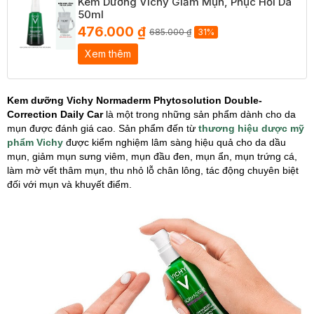
Kem Dưỡng Vichy Giảm Mụn, Phục Hồi Da
50ml
476.000 ₫
685.000 ₫
31%
Xem thêm
Kem dưỡng Vichy Normaderm Phytosolution Double-
Correction Daily Car
là một trong những sản phẩm dành cho da
mụn được đánh giá cao. Sản phẩm đến từ
thương hiệu dược mỹ
phẩm Vichy
được kiểm nghiệm lâm sàng hiệu quả cho da dầu
mụn, giảm mụn sưng viêm, mụn đầu đen, mụn ẩn, mụn trứng cá,
làm mờ vết thâm mụn, thu nhỏ lỗ chân lông, tác động chuyên biệt
đối với mụn và khuyết điểm.