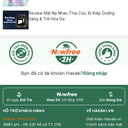
Review Mặt Nạ Nhau Thai Cừu: Bí Kiếp Dưỡng
Sáng & Trẻ Hóa Da
Bạn đã có tài khoản Hasaki?
Đăng nhập
return
nowfree
price
HỖ TRỢ KHÁCH HÀNG
VỀ HASAKI.VN
Hotline:
1800 6324
Giới thiệu Hasaki.vn
(Miễn phí , 08-22h kể cả T7, CN)
Chính sách bảo mật