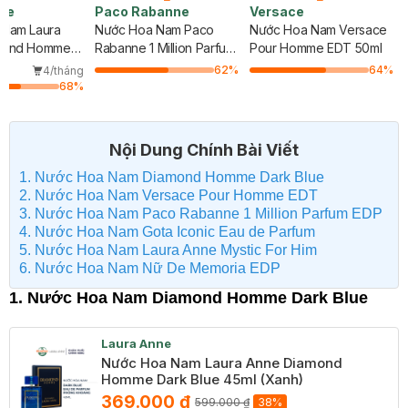
ne
Paco Rabanne
Versace
 Nam Laura
Nước Hoa Nam Paco
Nước Hoa Nam Versace
mond Homme
Rabanne 1 Million Parfum
Pour Homme EDT 50ml
 45ml (Xanh)
EDP 100ml
62
%
64
%
4/tháng
68
%
Nội Dung Chính Bài Viết
1. Nước Hoa Nam Diamond Homme Dark Blue
2. Nước Hoa Nam Versace Pour Homme EDT
3. Nước Hoa Nam Paco Rabanne 1 Million Parfum EDP
4. Nước Hoa Nam Gota Iconic Eau de Parfum
5. Nước Hoa Nam Laura Anne Mystic For Him
6. Nước Hoa Nam Nữ De Memoria EDP
1. Nước Hoa Nam Diamond Homme Dark Blue
Laura Anne
Nước Hoa Nam Laura Anne Diamond
Homme Dark Blue 45ml (Xanh)
369.000 ₫
599.000 ₫
38%