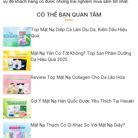
vụ để khách hàng có được những trải nghiệm mua sắm tốt nhất.
CÓ THỂ BẠN QUAN TÂM
Top Mặt Nạ Diếp Cá Làm Dịu Da, Kiềm Dầu Hiệu
Quả
Mặt Nạ Yến Có Tốt Không? Top Sản Phẩm Dưỡng
Da Hiệu Quả 2025
Review Top Mặt Nạ Collagen Cho Da Lão Hóa
Gợi Ý Mặt Nạ Hàn Quốc Được Yêu Thích Tại Hasaki
Mặt Nạ Thạch Có Gì Khác So Với Mặt Nạ Giấy?