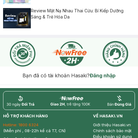
Review Mặt Nạ Nhau Thai Cừu: Bí Kiếp Dưỡng
Sáng & Trẻ Hóa Da
Bạn đã có tài khoản Hasaki?
Đăng nhập
return
nowfree
price
HỖ TRỢ KHÁCH HÀNG
VỀ HASAKI.VN
Hotline:
1800 6324
Giới thiệu Hasaki.vn
(Miễn phí , 08-22h kể cả T7, CN)
Chính sách bảo mật
Điều khoản sử dụng