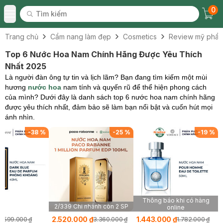
0
Tìm kiếm
Chec
Tìm kiếm
Toggle Menu
Trang chủ
Cẩm nang làm đẹp
Cosmetics
Review mỹ phẩ
Top 6 Nước Hoa Nam Chính Hãng Được Yêu Thích
Nhất 2025
Là người đàn ông tự tin và lịch lãm? Bạn đang tìm kiếm một mùi
hương
nước hoa
nam tính và quyến rũ để thể hiện phong cách
của mình? Dưới đây là danh sách top 6 nước hoa nam chính hãng
được yêu thích nhất, đảm bảo sẽ làm bạn nổi bật và cuốn hút mọi
ánh nhìn.
-
38
%
-
25
%
-
19
%
Thông báo khi có hàng
2/339 Chi nhánh còn 2 SP
online
₫
2.520.000 ₫
1.443.000 ₫
599.000 ₫
3.360.000 ₫
1.782.000 ₫