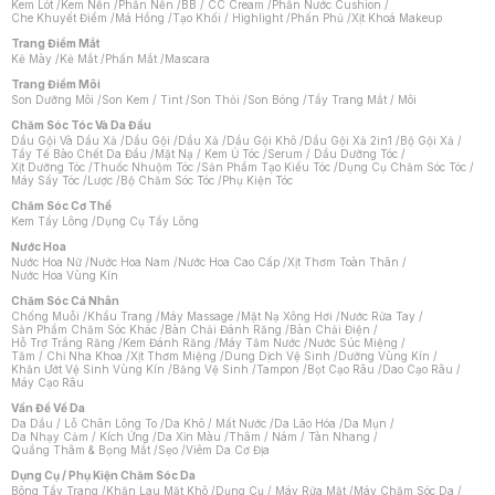
Kem Lót
/
Kem Nền
/
Phấn Nền
/
BB / CC Cream
/
Phấn Nước Cushion
/
Che Khuyết Điểm
/
Má Hồng
/
Tạo Khối / Highlight
/
Phấn Phủ
/
Xịt Khoá Makeup
Trang Điểm Mắt
Kẻ Mày
/
Kẻ Mắt
/
Phấn Mắt
/
Mascara
Trang Điểm Môi
Son Dưỡng Môi
/
Son Kem / Tint
/
Son Thỏi
/
Son Bóng
/
Tẩy Trang Mắt / Môi
Chăm Sóc Tóc Và Da Đầu
Dầu Gội Và Dầu Xả
/
Dầu Gội
/
Dầu Xả
/
Dầu Gội Khô
/
Dầu Gội Xả 2in1
/
Bộ Gội Xả
/
Tẩy Tế Bào Chết Da Đầu
/
Mặt Nạ / Kem Ủ Tóc
/
Serum / Dầu Dưỡng Tóc
/
Xịt Dưỡng Tóc
/
Thuốc Nhuộm Tóc
/
Sản Phẩm Tạo Kiểu Tóc
/
Dụng Cụ Chăm Sóc Tóc
/
Máy Sấy Tóc
/
Lược
/
Bộ Chăm Sóc Tóc
/
Phụ Kiện Tóc
Chăm Sóc Cơ Thể
Kem Tẩy Lông
/
Dụng Cụ Tẩy Lông
Nước Hoa
Nước Hoa Nữ
/
Nước Hoa Nam
/
Nước Hoa Cao Cấp
/
Xịt Thơm Toàn Thân
/
Nước Hoa Vùng Kín
Chăm Sóc Cá Nhân
Chống Muỗi
/
Khẩu Trang
/
Máy Massage
/
Mặt Nạ Xông Hơi
/
Nước Rửa Tay
/
Sản Phẩm Chăm Sóc Khác
/
Bàn Chải Đánh Răng
/
Bàn Chải Điện
/
Hỗ Trợ Trắng Răng
/
Kem Đánh Răng
/
Máy Tăm Nước
/
Nước Súc Miệng
/
Tăm / Chỉ Nha Khoa
/
Xịt Thơm Miệng
/
Dung Dịch Vệ Sinh
/
Dưỡng Vùng Kín
/
Khăn Ướt Vệ Sinh Vùng Kín
/
Băng Vệ Sinh
/
Tampon
/
Bọt Cạo Râu
/
Dao Cạo Râu
/
Máy Cạo Râu
Chat i
Vấn Đề Về Da
Da Dầu / Lỗ Chân Lông To
/
Da Khô / Mất Nước
/
Da Lão Hóa
/
Da Mụn
/
Da Nhạy Cảm / Kích Ứng
/
Da Xỉn Màu
/
Thâm / Nám / Tàn Nhang
/
Quầng Thâm & Bọng Mắt
/
Sẹo
/
Viêm Da Cơ Địa
Dụng Cụ / Phụ Kiện Chăm Sóc Da
Bông Tẩy Trang
/
Khăn Lau Mặt Khô
/
Dụng Cụ / Máy Rửa Mặt
/
Máy Chăm Sóc Da
/