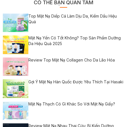
CÓ THỂ BẠN QUAN TÂM
Top Mặt Nạ Diếp Cá Làm Dịu Da, Kiềm Dầu Hiệu
Quả
Mặt Nạ Yến Có Tốt Không? Top Sản Phẩm Dưỡng
Da Hiệu Quả 2025
Review Top Mặt Nạ Collagen Cho Da Lão Hóa
Gợi Ý Mặt Nạ Hàn Quốc Được Yêu Thích Tại Hasaki
Mặt Nạ Thạch Có Gì Khác So Với Mặt Nạ Giấy?
Review Mặt Nạ Nhau Thai Cừu: Bí Kiếp Dưỡng