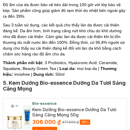
Độ ẩm của da được bảo vệ kéo dài trong 100 giờ với lớp bảo vệ
kép. Sản phẩm cũng giúp giảm đỏ tạm thời do nhiệt bên ngoài gây
ra đến 39%.
Sau 3 tuần sử dụng, các kết quả cho thấy làn da được cải thiện
đáng kể. Da ẩm hơn, tình trạng căng nứt khó chịu do khô dường
như đã được cải thiện. Cảm giác làn da được cải thiện khi bị tổn
thương do mất nước lên đến 100%. Đồng thời, có 96,8% người sử
dụng cho thấy sự cải thiện đáng kể đối với làn da khô bằng cách
chăm sóc hàng rào độ ẩm cho da.
Thành phần nổi bật:
3 Probiotics, Hyaluronic Acid, Ceramide,
Squalane, Beauty Green Tea |
Loại da:
mọi loại da |
Thương
hiệu:
innisfree |
Dung tích:
50ml
5. Kem Dưỡng Bio-essence Dưỡng Da Tươi Sáng
Căng Mọng
Bio-essence
Kem Dưỡng Bio-essence Dưỡng Da Tươi
Sáng Căng Mọng 50g
306.000 ₫
471.500 ₫
35%