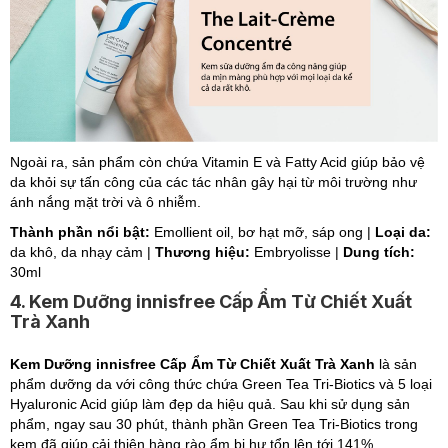
Ngoài ra, sản phẩm còn chứa Vitamin E và Fatty Acid giúp bảo vệ
da khỏi sự tấn công của các tác nhân gây hại từ môi trường như
ánh nắng mặt trời và ô nhiễm.
Thành phần nổi bật:
Emollient oil, bơ hạt mỡ, sáp ong |
Loại da:
da khô, da nhạy cảm |
Thương hiệu:
Embryolisse |
Dung tích:
30ml
4. Kem Dưỡng innisfree Cấp Ẩm Từ Chiết Xuất
Trà Xanh
Kem Dưỡng innisfree Cấp Ẩm Từ Chiết Xuất Trà Xanh
là sản
phẩm dưỡng da với công thức chứa Green Tea Tri-Biotics và 5 loại
Hyaluronic Acid giúp làm đẹp da hiệu quả. Sau khi sử dụng sản
phẩm, ngay sau 30 phút, thành phần Green Tea Tri-Biotics trong
kem đã giúp cải thiện hàng rào ẩm bị hư tổn lên tới 141%.