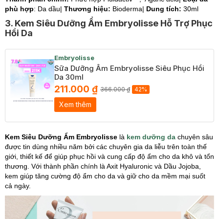
phù hợp
: Da dầu|
Thương hiệu:
Bioderma|
Dung tích:
30ml
3. Kem Siêu Dưỡng Ẩm Embryolisse Hỗ Trợ Phục
Hồi Da
Embryolisse
Sữa Dưỡng Ẩm Embryolisse Siêu Phục Hồi
Da 30ml
211.000 ₫
366.000 ₫
42%
Xem thêm
Kem Siêu Dưỡng Ẩm Embryolisse
là
kem dưỡng da
chuyên sâu
được tin dùng nhiều năm bởi các chuyên gia da liễu trên toàn thế
giới, thiết kế để giúp phục hồi và cung cấp độ ẩm cho da khô và tổn
thương. Với thành phần chính là Axit Hyaluronic và Dầu Jojoba,
kem giúp tăng cường độ ẩm cho da và giữ cho da mềm mại suốt
cả ngày.