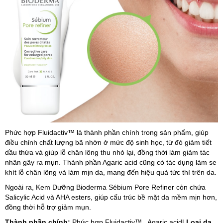
Phức hợp Fluidactiv™ là thành phần chính trong sản phẩm, giúp
điều chỉnh chất lượng bã nhờn ở mức độ sinh học, từ đó giảm tiết
dầu thừa và giúp lỗ chân lông thu nhỏ lại, đồng thời làm giảm tác
nhân gây ra mụn. Thành phần Agaric acid cũng có tác dụng làm se
khít lỗ chân lông và làm mịn da, mang đến hiệu quả tức thì trên da.
Ngoài ra, Kem Dưỡng Bioderma Sébium Pore Refiner còn chứa
Salicylic Acid và AHA esters, giúp cấu trúc bề mặt da mềm mịn hơn,
đồng thời hỗ trợ giảm mụn.
Thành phần chính:
Phức hợp Fluidactiv™, Agaric acid|
Loại da