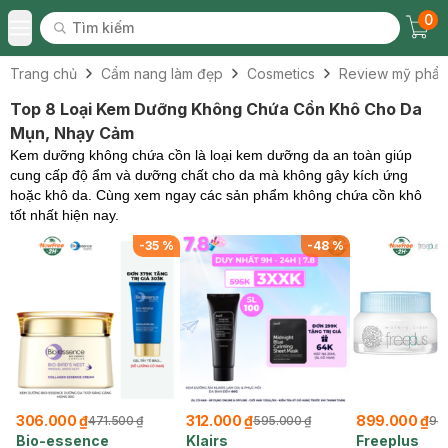
0
Tìm kiếm
Chec
Tìm kiếm
Toggle Menu
Trang chủ
Cẩm nang làm đẹp
Cosmetics
Review mỹ phẩ
Top 8 Loại Kem Dưỡng Không Chứa Cồn Khô Cho Da
Mụn, Nhạy Cảm
Kem dưỡng không chứa cồn là loại kem dưỡng da an toàn giúp
cung cấp độ ẩm và dưỡng chất cho da mà không gây kích ứng
hoặc khô da. Cùng xem ngay các sản phẩm không chứa cồn khô
tốt nhất hiện nay.
%
-
35
%
-
48
%
306.000 ₫
312.000 ₫
899.000 ₫
471.500 ₫
595.000 ₫
94
Bio-essence
Klairs
Freeplus