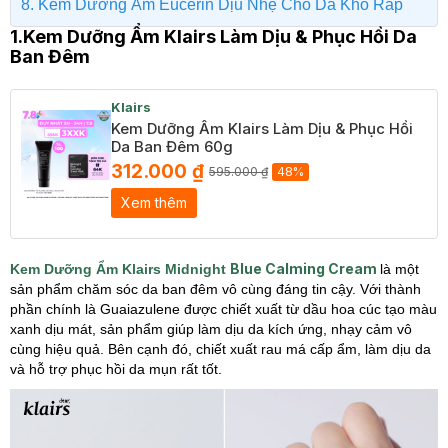
8. Kem Dưỡng Ẩm Eucerin Dịu Nhẹ Cho Da Khô Ráp
1.Kem Dưỡng Ẩm Klairs Làm Dịu & Phục Hồi Da
Ban Đêm
Klairs
Kem Dưỡng Ẩm Klairs Làm Dịu & Phục Hồi
Da Ban Đêm 60g
312.000 ₫
595.000 ₫
48%
Xem thêm
Blue Calming Cream
Kem Dưỡng Ẩm Klairs Midnight
là một
sản phẩm chăm sóc da ban đêm vô cùng đáng tin cậy. Với thành
phần chính là Guaiazulene được chiết xuất từ dầu hoa cúc tạo màu
xanh dịu mát, sản phẩm giúp làm dịu da kích ứng, nhạy cảm vô
cùng hiệu quả. Bên cạnh đó, chiết xuất rau má cấp ẩm, làm dịu da
và hỗ trợ phục hồi da mụn rất tốt.