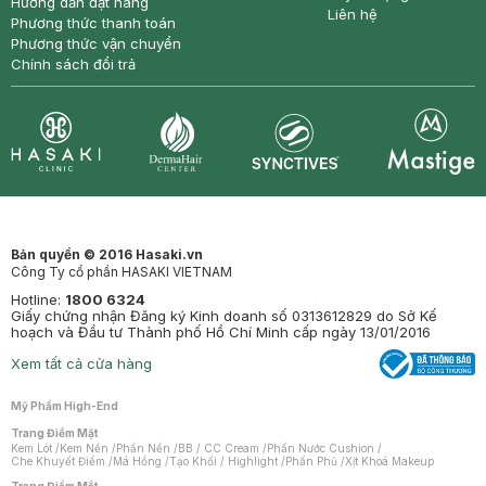
Hướng dẫn đặt hàng
Liên hệ
Phương thức thanh toán
Phương thức vận chuyển
Chính sách đổi trả
Synctives
Clinic
Dermahair
Mastige
Bản quyền © 2016 Hasaki.vn
Công Ty cổ phần HASAKI VIETNAM
Hotline:
1800 6324
Giấy chứng nhận Đăng ký Kinh doanh số 0313612829 do Sở Kế
hoạch và Đầu tư Thành phố Hồ Chí Minh cấp ngày 13/01/2016
Xem tất cả cửa hàng
Mỹ Phẩm High-End
Trang Điểm Mặt
Kem Lót
/
Kem Nền
/
Phấn Nền
/
BB / CC Cream
/
Phấn Nước Cushion
/
Che Khuyết Điểm
/
Má Hồng
/
Tạo Khối / Highlight
/
Phấn Phủ
/
Xịt Khoá Makeup
Trang Điểm Mắt