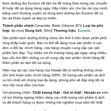
Kem dưỡng ẩm Eucerin rất tiện lợi để mang theo trong các chuyến
đi hoặc để sử dụng hàng ngày. Hãy chăm sóc cho làn da của mình
bằng cách thường xuyên sử dụng kem dưỡng ẩm Eucerin để có
làn da khỏe mạnh và đẹp tự nhiên.
Thành phần chính
:Ceramide, Biotin (Vitamin B7)|
Loại da phù
hợp
: da mụn|
Dung tích
: 50ml|
Thương hiệu
:
Eucerin
Sản phẩm
kem dưỡng không chứa cồn khô
ở trên được phân phối
rộng khắp toàn quốc. Bạn có thể dễ dàng mua sản phẩm ở các
đơn vị đối tác chính hãng, cửa hàng chuyên cung cấp các sản
phẩm làm đẹp. Tuy nhiên với thị trường hàng giả ngày càng nhiều,
bạn cần tìm đến những cơ sở cung cấp sản phẩm chính hãng để
thêm phần an tâm khi sử dụng.
Hiện nay tại các cửa hàng của Hasaki đã có
dưỡng không chứa
cồn khô
hoàn toàn chính hãng 100%. Số lượng sản phẩm và dịch
vụ lớn nhất với chủng loại đa dạng, phong phú sẽ đáp ứng tất cả
nhu cầu mua sắm của bạn.
Với phương châm "
Chất lượng thật - Giá trị thật
”,
Hasaki.vn
luôn
nỗ lực không ngừng nhằm nâng cao chất lượng sản phẩm & dịch
vụ để khách hàng có được những trải nghiệm mua sắm tốt nhất