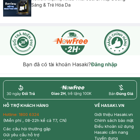
Sáng & Trẻ Hóa Da
Bạn đã có tài khoản Hasaki?
Đăng nhập
return
nowfree
price
HỖ TRỢ KHÁCH HÀNG
VỀ HASAKI.VN
Hotline:
1800 6324
Giới thiệu Hasaki.vn
(Miễn phí , 08-22h kể cả T7, CN)
Chính sách bảo mật
Điều khoản sử dụng
Các câu hỏi thường gặp
Hasaki cẩm nang
Gửi yêu cầu hỗ trợ
Tuyển dụng