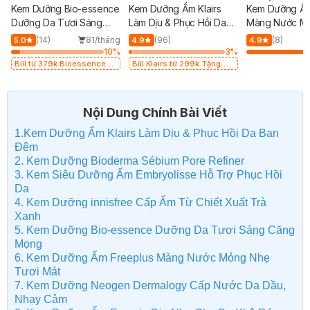
Kem Dưỡng Bio-essence
Kem Dưỡng Ẩm Klairs
Kem Dưỡng Ẩm
Dưỡng Da Tươi Sáng
Làm Dịu & Phục Hồi Da
Màng Nước M
Căng Mọng 50g
Ban Đêm 60g
Tươi Mát 50g
g
(14)
81/tháng
(96)
(8)
5.0
4.9
4.9
%
10
%
3
%
Bill từ 379k Bioessence
Bill Klairs từ 299k Tặng
tặng Gel Tẩy Tế Bào Chết
Mặt Nạ Làm Dịu Da & Kiểm
60g
Soát Dầu Nhờn 25ml (SL
Có Hạn)
Nội Dung Chính Bài Viết
1.Kem Dưỡng Ẩm Klairs Làm Dịu & Phục Hồi Da Ban
Đêm
2. Kem Dưỡng Bioderma Sébium Pore Refiner
3. Kem Siêu Dưỡng Ẩm Embryolisse Hỗ Trợ Phục Hồi
Da
4. Kem Dưỡng innisfree Cấp Ẩm Từ Chiết Xuất Trà
Xanh
5. Kem Dưỡng Bio-essence Dưỡng Da Tươi Sáng Căng
Mọng
6. Kem Dưỡng Ẩm Freeplus Màng Nước Mỏng Nhẹ
Tươi Mát
7. Kem Dưỡng Neogen Dermalogy Cấp Nước Da Dầu,
Nhạy Cảm