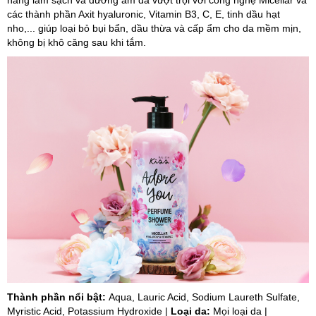
năng làm sạch và dưỡng ẩm da vượt trội với công nghệ Micellar và
các thành phần Axit hyaluronic, Vitamin B3, C, E, tinh dầu hạt
nho,... giúp loại bỏ bụi bẩn, dầu thừa và cấp ẩm cho da mềm mịn,
không bị khô căng sau khi tắm.
Thành phần nổi bật:
Aqua, Lauric Acid, Sodium Laureth Sulfate,
Myristic Acid, Potassium Hydroxide |
Loại da:
Mọi loại da |