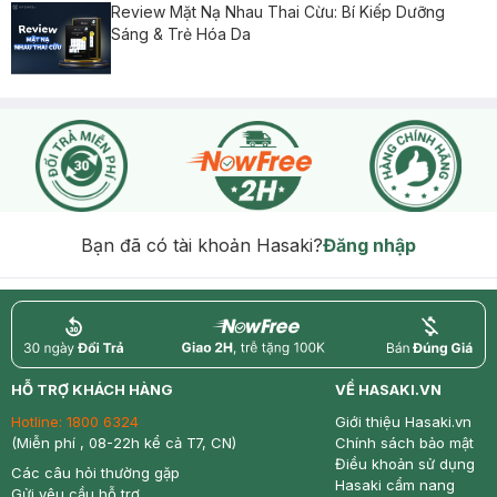
Review Mặt Nạ Nhau Thai Cừu: Bí Kiếp Dưỡng
Sáng & Trẻ Hóa Da
Bạn đã có tài khoản Hasaki?
Đăng nhập
return
nowfree
price
HỖ TRỢ KHÁCH HÀNG
VỀ HASAKI.VN
Hotline:
1800 6324
Giới thiệu Hasaki.vn
(Miễn phí , 08-22h kể cả T7, CN)
Chính sách bảo mật
Điều khoản sử dụng
Các câu hỏi thường gặp
Hasaki cẩm nang
Gửi yêu cầu hỗ trợ