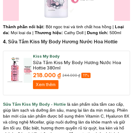
Thành phần nổi bật:
Bột ngọc trai và tinh chất hoa hồng |
Loại
da:
Mọi loại da |
Thương hiệu:
Cathy Doll |
Dung tích:
500ml
4.
Sữa Tắm Kiss My Body Hương Nước Hoa Hottie
Kiss My Body
Sữa Tắm Kiss My Body Hương Nước Hoa
Hottie 380ml
218.000 ₫
244.000 ₫
11%
Xem thêm
Sữa Tắm Kiss My Body - Hottie
là sản phẩm sữa tắm cao cấp,
giúp làm sạch và dưỡng ẩm sâu, mang lại làn da mịn màng. Phiên
bản mới của sản phẩm được bổ sung thêm Vitamin C, Hyaluron 8X
và công nghệ Micellar, giúp nuôi dưỡng làn da khỏe mạnh và giữ
ẩm tối ưu. Đặc biệt, hương thơm quyến rũ từ quýt, loa kèn và hổ