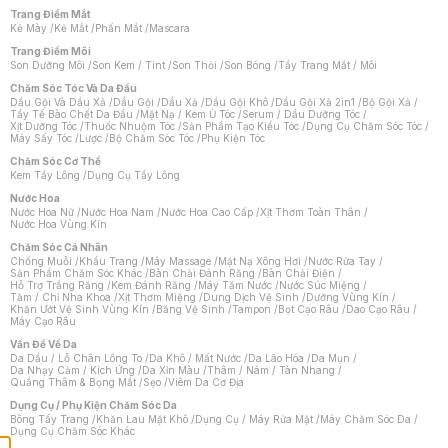
Trang Điểm Mắt
Kẻ Mày
/
Kẻ Mắt
/
Phấn Mắt
/
Mascara
Trang Điểm Môi
Son Dưỡng Môi
/
Son Kem / Tint
/
Son Thỏi
/
Son Bóng
/
Tẩy Trang Mắt / Môi
Chăm Sóc Tóc Và Da Đầu
Dầu Gội Và Dầu Xả
/
Dầu Gội
/
Dầu Xả
/
Dầu Gội Khô
/
Dầu Gội Xả 2in1
/
Bộ Gội Xả
/
Tẩy Tế Bào Chết Da Đầu
/
Mặt Nạ / Kem Ủ Tóc
/
Serum / Dầu Dưỡng Tóc
/
Xịt Dưỡng Tóc
/
Thuốc Nhuộm Tóc
/
Sản Phẩm Tạo Kiểu Tóc
/
Dụng Cụ Chăm Sóc Tóc
/
Máy Sấy Tóc
/
Lược
/
Bộ Chăm Sóc Tóc
/
Phụ Kiện Tóc
Chăm Sóc Cơ Thể
Kem Tẩy Lông
/
Dụng Cụ Tẩy Lông
Nước Hoa
Nước Hoa Nữ
/
Nước Hoa Nam
/
Nước Hoa Cao Cấp
/
Xịt Thơm Toàn Thân
/
Nước Hoa Vùng Kín
Chăm Sóc Cá Nhân
Chống Muỗi
/
Khẩu Trang
/
Máy Massage
/
Mặt Nạ Xông Hơi
/
Nước Rửa Tay
/
Sản Phẩm Chăm Sóc Khác
/
Bàn Chải Đánh Răng
/
Bàn Chải Điện
/
Hỗ Trợ Trắng Răng
/
Kem Đánh Răng
/
Máy Tăm Nước
/
Nước Súc Miệng
/
Tăm / Chỉ Nha Khoa
/
Xịt Thơm Miệng
/
Dung Dịch Vệ Sinh
/
Dưỡng Vùng Kín
/
Khăn Ướt Vệ Sinh Vùng Kín
/
Băng Vệ Sinh
/
Tampon
/
Bọt Cạo Râu
/
Dao Cạo Râu
/
Máy Cạo Râu
Chat i
Vấn Đề Về Da
Da Dầu / Lỗ Chân Lông To
/
Da Khô / Mất Nước
/
Da Lão Hóa
/
Da Mụn
/
Da Nhạy Cảm / Kích Ứng
/
Da Xỉn Màu
/
Thâm / Nám / Tàn Nhang
/
Quầng Thâm & Bọng Mắt
/
Sẹo
/
Viêm Da Cơ Địa
Dụng Cụ / Phụ Kiện Chăm Sóc Da
Bông Tẩy Trang
/
Khăn Lau Mặt Khô
/
Dụng Cụ / Máy Rửa Mặt
/
Máy Chăm Sóc Da
/
Dụng Cụ Chăm Sóc Khác