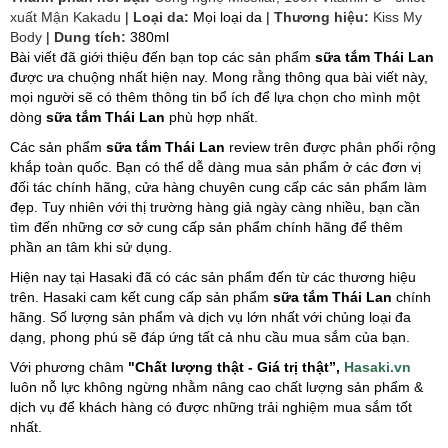
xuất Mận Kakadu
|
Loại da:
Mọi loại da |
Thương hiệu:
Kiss My
Body
|
Dung tích:
380ml
Bài viết đã giới thiệu đến bạn top các sản phẩm
sữa tắm Thái Lan
được ưa chuộng nhất hiện nay. Mong rằng thông qua bài viết này,
mọi người sẽ có thêm thông tin bổ ích để lựa chọn cho mình một
dòng
sữa tắm Thái Lan
phù hợp nhất.
Các sản phẩm
sữa tắm Thái Lan
review trên được phân phối rộng
khắp toàn quốc. Bạn có thể dễ dàng mua sản phẩm ở các đơn vị
đối tác chính hãng, cửa hàng chuyên cung cấp các sản phẩm làm
đẹp. Tuy nhiên với thị trường hàng giả ngày càng nhiều, bạn cần
tìm đến những cơ sở cung cấp sản phẩm chính hãng để thêm
phần an tâm khi sử dụng.
Hiện nay tại Hasaki đã có các sản phẩm đến từ các thương hiệu
trên. Hasaki cam kết cung cấp sản phẩm
sữa tắm Thái Lan
chính
hãng. Số lượng sản phẩm và dịch vụ lớn nhất với chủng loại đa
dạng, phong phú sẽ đáp ứng tất cả nhu cầu mua sắm của bạn.
Với phương châm
"Chất lượng thật - Giá trị thật”,
Hasaki.vn
luôn nỗ lực không ngừng nhằm nâng cao chất lượng sản phẩm &
dịch vụ để khách hàng có được những trải nghiệm mua sắm tốt
nhất.