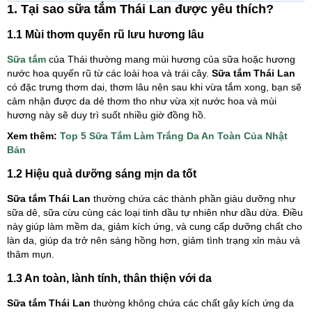
1. Tại sao sữa tắm Thái Lan được yêu thích?
1.1 Mùi thơm quyến rũ lưu hương lâu
Sữa tắm
của Thái thường mang mùi hương của sữa hoặc hương
nước hoa quyến rũ từ các loài hoa và trái cây.
Sữa tắm Thái Lan
có đặc trưng thơm dai, thơm lâu nên sau khi vừa tắm xong, bạn sẽ
cảm nhận được da dẻ thơm tho như vừa xịt nước hoa và mùi
hương này sẽ duy trì suốt nhiều giờ đồng hồ.
Xem thêm:
Top 5 Sữa Tắm Làm Trắng Da An Toàn Của Nhật
Bản
1.2 Hiệu quả dưỡng sáng mịn da tốt
Sữa tắm Thái Lan
thường chứa các thành phần giàu dưỡng như
sữa dê, sữa cừu cùng các loại tinh dầu tự nhiên như dầu dừa. Điều
này giúp làm mềm da, giảm kích ứng, và cung cấp dưỡng chất cho
làn da, giúp da trở nên sáng hồng hơn, giảm tình trạng xỉn màu và
thâm mụn.
1.3 An toàn, lành tính, thân thiện với da
Sữa tắm Thái Lan
thường không chứa các chất gây kích ứng da