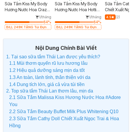
Sữa Tắm Kiss My Body
Sữa Tắm Kiss My Body
Sữa Tắm Cathy
Hương Nước Hoa Crazy
Hương Nước Hoa Hottie
Chiết Xuất Ngọ
In Love 380ml
380ml
Hoa Hồng 500
1/tháng
1/tháng
(2)
4.5
64
%
64
%
BILL 249K TẶNG Túi Đựng
BILL 249K TẶNG Túi Đựng
Mỹ Phẩm trị giá 70K (SL có
Mỹ Phẩm trị giá 70K (SL có
hạn)
hạn)
Nội Dung Chính Bài Viết
1. Tại sao sữa tắm Thái Lan được yêu thích?
1.1 Mùi thơm quyến rũ lưu hương lâu
1.2 Hiệu quả dưỡng sáng mịn da tốt
1.3 An toàn, lành tính, thân thiện với da
1.4 Dung tích lớn, giá cả vừa túi tiền
2. Top sữa tắm Thái Lan thơm lâu, mịn da
2.1 Sữa Tắm Malissa Kiss Hương Nước Hoa #Adore
You
2.2 Sữa Tắm Beauty Buffet Milk Plus Whitening Q10
2.3 Sữa Tắm Cathy Doll Chiết Xuất Ngọc Trai & Hoa
Hồng