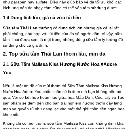
như paraben hay sulfate. Điều này giúp bảo vệ da tối ưu khỏi các
kích ứng nên da nhạy cảm cũng có thể yên tâm sử dụng được.
1.4 Dung tích lớn, giá cả vừa túi tiền
Sữa tắm Thái Lan
thường có dung tích lớn nhưng giá cả lại rất
phải chăng, phù hợp với túi tiền của đa số người dân. Vì vậy, sữa
tắm Thái được xem là một trong những dòng sữa tắm lý tưởng để
sử dụng cho cả gia đình.
2. Top sữa tắm Thái Lan thơm lâu, mịn da
2.1 Sữa Tắm Malissa Kiss Hương Nước Hoa #Adore
You
Nếu là một tín đồ của mùi thơm thì Sữa Tắm Malissa Kiss Hương
Nước Hoa Adore You chắc chắn sẽ là item mà bạn không nên bỏ
qua. Với sự kết hợp hoàn hảo giữa hoa Mẫu Đơn, Cúc, Lily và Táo,
sản phẩm sẽ đem đến cho bạn trải nghiệm hương thơm đầy lãng
mạn và quyến rũ như đang lạc vào một thế giới thần tiên ngàn hoa
khoe sắc.
Không chỉ có mùi thơm, sữa tắm Mailissa Kiss còn khẳng định khả