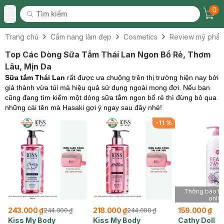
0
Tìm kiếm
Chec
Tìm kiếm
Toggle Menu
Trang chủ
Cẩm nang làm đẹp
Cosmetics
Review mỹ phẩ
Top Các Dòng Sữa Tắm Thái Lan Ngon Bổ Rẻ, Thơm
Lâu, Mịn Da
Sữa tắm Thái Lan
rất được ưa chuộng trên thị trường hiện nay bởi
giá thành vừa túi mà hiệu quả sử dụng ngoài mong đợi. Nếu bạn
cũng đang tìm kiếm một dòng sữa tắm ngon bổ rẻ thì đừng bỏ qua
những cái tên mà Hasaki gợi ý ngay sau đây nhé!
-
11
%
Thông báo kh
onlin
243.000 ₫
218.000 ₫
159.000 ₫
244.000 ₫
244.000 ₫
Kiss My Body
Kiss My Body
Cathy Doll