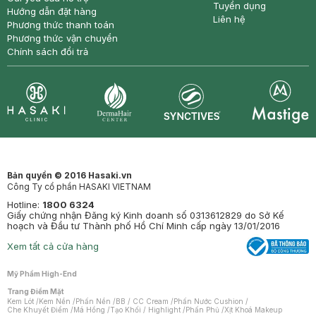
Tuyển dụng
Hướng dẫn đặt hàng
Liên hệ
Phương thức thanh toán
Phương thức vận chuyển
Chính sách đổi trả
Synctives
Clinic
Dermahair
Mastige
Bản quyền © 2016 Hasaki.vn
Công Ty cổ phần HASAKI VIETNAM
Hotline:
1800 6324
Giấy chứng nhận Đăng ký Kinh doanh số 0313612829 do Sở Kế
hoạch và Đầu tư Thành phố Hồ Chí Minh cấp ngày 13/01/2016
Xem tất cả cửa hàng
Mỹ Phẩm High-End
Trang Điểm Mặt
Kem Lót
/
Kem Nền
/
Phấn Nền
/
BB / CC Cream
/
Phấn Nước Cushion
/
Che Khuyết Điểm
/
Má Hồng
/
Tạo Khối / Highlight
/
Phấn Phủ
/
Xịt Khoá Makeup