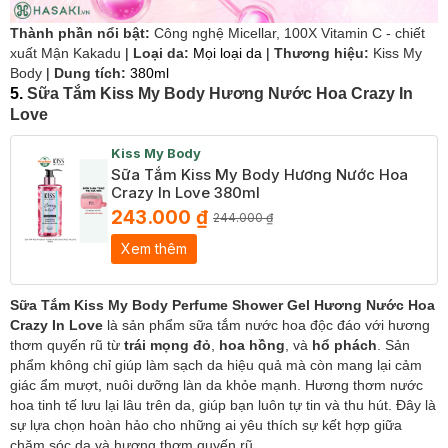
Thành phần nổi bật:
Công nghệ Micellar, 100X Vitamin C - chiết
xuất Mận Kakadu
|
Loại da:
Mọi loại da |
Thương hiệu:
Kiss My
Body
|
Dung tích:
380ml
5.
Sữa Tắm Kiss My Body Hương Nước Hoa Crazy In
Love
Kiss My Body
Sữa Tắm Kiss My Body Hương Nước Hoa
Crazy In Love 380ml
243.000 ₫
244.000 ₫
Xem thêm
Sữa Tắm Kiss My Body Perfume Shower Gel Hương Nước Hoa
Crazy In Love
là sản phẩm sữa tắm nước hoa độc đáo với hương
thơm quyến rũ từ
trái mọng đỏ
,
hoa hồng
, và
hổ phách
. Sản
phẩm không chỉ giúp làm sạch da hiệu quả mà còn mang lại cảm
giác ẩm mượt, nuôi dưỡng làn da khỏe mạnh. Hương thơm nước
hoa tinh tế lưu lại lâu trên da, giúp bạn luôn tự tin và thu hút. Đây là
sự lựa chọn hoàn hảo cho những ai yêu thích sự kết hợp giữa
chăm sóc da và hương thơm quyến rũ.