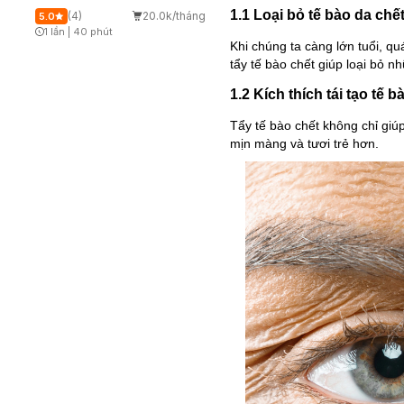
1.1 Loại bỏ tế bào da chế
(4)
20.0k/tháng
5.0
1 lần
|
40 phút
Timer Gray Icon
Khi chúng ta càng lớn tuổi, qu
tẩy tế bào chết giúp loại bỏ n
1.2 Kích thích tái tạo tế 
Tẩy tế bào chết không chỉ giúp
mịn màng và tươi trẻ hơn.