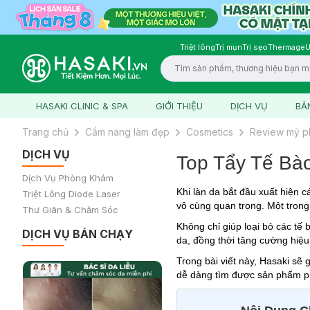
Triệt lông
Trị mụn
Trị sẹo
Thermage
U
Logo
HASAKI CLINIC & SPA
GIỚI THIỆU
DỊCH VỤ
BẢ
Trang chủ
Cẩm nang làm đẹp
Cosmetics
Review mỹ 
DỊCH VỤ
Top Tẩy Tế Bà
Dịch Vụ Phòng Khám
Khi làn da bắt đầu xuất hiện 
Triệt Lông Diode Laser
vô cùng quan trọng. Một tron
Thư Giãn & Chăm Sóc
Không chỉ giúp loại bỏ các tế b
DỊCH VỤ BÁN CHẠY
da, đồng thời tăng cường hiệ
Trong bài viết này, Hasaki sẽ
dễ dàng tìm được sản phẩm p