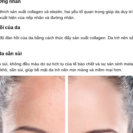
ường nhăn
thích sản xuất collagen và elastin, hai yếu tố quan trọng giúp da duy tr
 xuất hiện của nếp nhăn và đường nhăn.
ồi của da
n độ đàn hồi của da bằng cách thúc đẩy sản xuất collagen. Da trở nên
da sần sùi
ần sùi, không đều màu do sự tích tụ của tế bào chết và sự sản sinh mel
a khô, sần sùi, giúp bề mặt da trở nên mịn màng và mềm mại hơn.