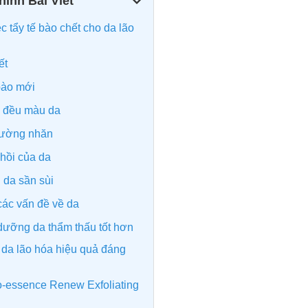
ính Bài Viết
c tẩy tế bào chết cho da lão
ết
 bào mới
à đều màu da
đường nhăn
hồi của da
g da sần sùi
ác vấn đề về da
dưỡng da thẩm thấu tốt hơn
 da lão hóa hiệu quả đáng
o-essence Renew Exfoliating