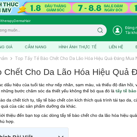
ltherapy
DermaHair
Đăng 
Search icon
Tài kh
NG GIÁ
CẨM NANG
HÌNH ẢNH THỰC TẾ
LIÊN HỆ
phẩm
Top Tẩy Tế Bào Chết Cho Da Lão Hóa Hiệu Quả Đáng Mua 
o Chết Cho Da Lão Hóa Hiệu Quả
các dấu hiệu của tuổi tác như nếp nhăn, sạm màu, và thiếu độ đàn hồi,
g những bước chăm sóc da thiết yếu không thể bỏ qua đó là
tẩy tế bà
ào da chết tích tụ, tẩy tế bào chết còn kích thích quá trình tái tạo da,
u quả của các sản phẩm dưỡng da khác.
 giới thiệu đến bạn top các dòng tẩy tế bào chết cho da lão hóa hiệu q
hù hợp.