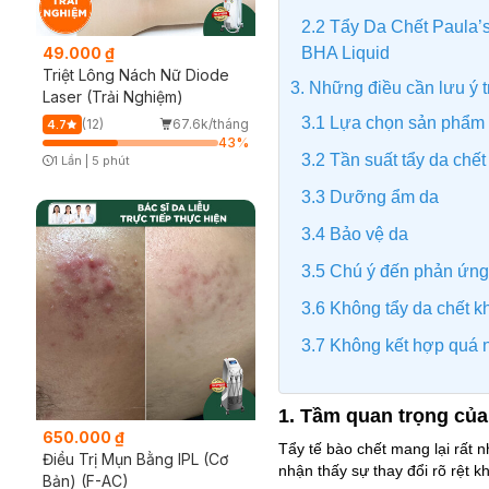
2.2 Tẩy Da Chết Paula’
BHA Liquid
49.000 ₫
Triệt Lông Nách Nữ Diode
3. Những điều cần lưu ý t
Laser (Trải Nghiệm)
3.1 Lựa chọn sản phẩm 
(12)
67.6k/tháng
4.7
43
%
3.2 Tần suất tẩy da chết
1 Lần
|
5 phút
Timer Gray Icon
3.3 Dưỡng ẩm da
3.4 Bảo vệ da
3.5 Chú ý đến phản ứng
3.6 Không tẩy da chết k
3.7 Không kết hợp quá 
1. Tầm quan trọng của 
650.000 ₫
Tẩy tế bào chết mang lại rất 
Điều Trị Mụn Bằng IPL (Cơ
nhận thấy sự thay đổi rõ rệt k
Bản) (F-AC)