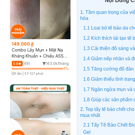
Nội Dung Ch
1. Tầm quan trọng của việ
hóa
1.1 Loại bỏ tế bào da ch
1.2 Kích thích tái tạo tế
149.000 ₫
1.3 Cải thiện độ sáng v
Combo Lấy Mụn + Mặt Nạ
Kháng Khuẩn + Chiếu ASSH
1.4 Giảm nếp nhăn và 
(Trải nghiệm)
(49)
163.0k/tháng
5.0
1.5 Tăng cường độ đàn 
1
%
1 lần
|
57-127 phút
Timer Gray Icon
1.6 Giảm thiểu tình trạn
1.7 Ngăn ngừa mụn và c
1.8 Giúp các sản phẩm 
2. Top tẩy tế bào chết cho
mua nhất
2.1 Tẩy Tế Bào Chết Bi
Gel