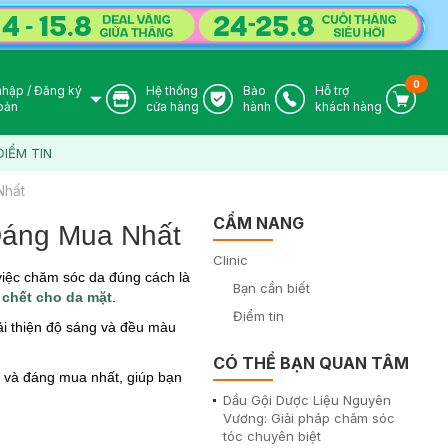
0
nhập
/
Đăng ký
Hệ thống
Bảo
Hỗ trợ
User Icon
Store Icon
Warranty Icon
Phone Icon
Cart I
oản
cửa hàng
hành
khách hàng
ĐIỂM TIN
Nhất
CẨM NANG
 Đáng Mua Nhất
Clinic
 việc chăm sóc da đúng cách là
Bạn cần biết
o chết cho da mặt
.
Điểm tin
 cải thiện độ sáng và đều màu
CÓ THỂ BẠN QUAN TÂM
uả và đáng mua nhất, giúp bạn
Dầu Gội Dược Liệu Nguyên
Vương: Giải pháp chăm sóc
tóc chuyên biệt