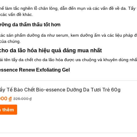
 thể làm tắc nghẽn lỗ chân lông, dẫn đến mụn và các vấn đề về da. Tẩy 
các vấn đề khác.
ưỡng da thẩm thấu tốt hơn
ỏ, các sản phẩm dưỡng da như serum, kem dưỡng ẩm và các liệu pháp đi
 của chúng.
 cho da lão hóa hiệu quả đáng mua nhất
 tên tẩy da chết cho da lão hóa được ưa chuộng và khuyên dùng nhấ
essence Renew Exfoliating Gel
ẩy Tế Bào Chết Bio-essence Dưỡng Da Tươi Trẻ 60g
000 ₫
326.000 ₫
 thêm